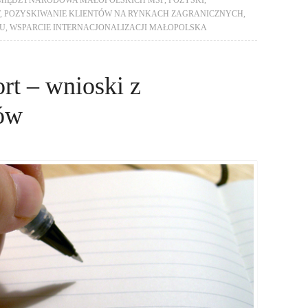
Ć MIĘDZYNARODOWA MAŁOPOLSKICH MŚP
,
POZYSKI
,
,
POZYSKIWANIE KLIENTÓW NA RYNKACH ZAGRANICZNYCH
,
TU
,
WSPARCIE INTERNACJONALIZACJI MAŁOPOLSKA
rt – wnioski z
ów