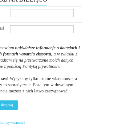
il
mawiam
najświeższe informacje o dotacjach i
h formach wsparcia eksportu
, a w związku z
gadzam się na przetwarzanie moich danych
ie z poniższą Polityką prywatności
.
obaw!
Wysyłamy tylko istotne wiadomości, a
y to sporadycznie. Poza tym w dowolnym
cie możesz z nich łatwo zrezygnować.
yka prywatności