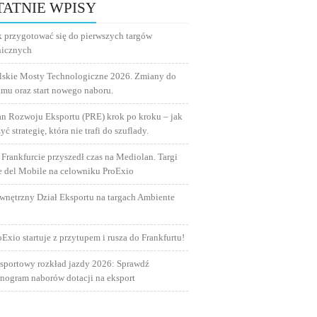
TATNIE WPISY
k przygotować się do pierwszych targów
nicznych
lskie Mosty Technologiczne 2026. Zmiany do
amu oraz start nowego naboru.
an Rozwoju Eksportu (PRE) krok po kroku – jak
yć strategię, która nie trafi do szuflady.
 Frankfurcie przyszedł czas na Mediolan. Targi
e del Mobile na celowniku ProExio
wnętrzny Dział Eksportu na targach Ambiente
oExio startuje z przytupem i rusza do Frankfurtu!
sportowy rozkład jazdy 2026: Sprawdź
nogram naborów dotacji na eksport