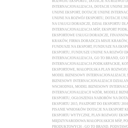
ROZWOJU EKSPORTU
,
DOTACJE NA ROZWÓJ 
INTERNACJONALIZACJA
,
DOTACJE UNIJNE 20
UNIJNE EKSPORT
,
DOTACJE UNIJNE INTERNAC
UNIJNE NA ROZWÓJ EKSPORTU
,
DOTACJE UNI
NA USŁUGI DORADCZE
,
DZIAŁ EKSPORTU DLA
INTERNACJONALIZACJA MŚP
,
EKSPORT PODK
EKSPORTOWE USŁUGI DORADCZE
,
FINANSOW
KRAKÓW
,
FIRMA DORADCZA MISJE KRAKÓW
FUNDUSZE NA EKSPORT
,
FUNDUSZE NA EKSP
EKSPORTU
,
FUNDUSZE UNIJNE NA ROZWÓJ EK
INTERNACJONALIZACJA
,
GO TO BRAND
,
GO T
INTERNACJONALIZACJA PODKARPACKIE
,
KO
EKSPORTOWE
,
MAŁOPOLSKA PLAN ROZWOJU
MODEL BIZNESOWY INTERNACJONALIZACJI
,
BIZNESOWY INTERNACJONALIZACJI DZIAŁANI
WSCHODNIA
,
MODEL BIZNESOWY INTERNAC
INTERNACJONALIZACJI WZÓR
,
MODELE BIZN
EKSPORTU
,
OGŁOSZENIA NABORÓW NA DOTA
EKSPORTU 2015
,
PASZPORT DO EKSPORTU 201
PISANIE WNIOSKÓW DOTACJE NA EKSPORT 
EKSPORTU WYTYCZNE
,
PLAN ROZWOJU EKS
MIĘDZYNARODOWA MAŁOPOLSKICH MŚP
,
PO
PRODUKTOWYCH - GO TO BRAND
,
PODSTAWO