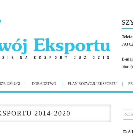
SZ
Telefo
793 0
E-mai
biuro
(
SZE USŁUGI
DORADZTWO
PLAN ROZWOJU EKSPORTU
PR
SPORTU 2014-2020
BĄ