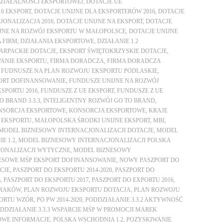
DZIAŁALNOŚCI EKSPORTOWEJ
,
DOTACJE UE
16 EKSPORT
,
DOTACJE UNIJNE DLA EKSPORTERÓW 2016
,
DOTACJE
JONALIZACJA 2016
,
DOTACJE UNIJNE NA EKSPORT
,
DOTACJE
JNE NA ROZWÓJ EKSPORTU W MAŁOPOLSCE
,
DOTACJE UNIJNE
 FIRM
,
DZIAŁANIA EKSPORTOWE
,
DZIAŁANIE 1.2
ARPACKIE DOTACJE
,
EKSPORT ŚWIĘTOKRZYSKIE DOTACJE
,
ANIE EKSPORTU
,
FIRMA DORADCZA
,
FIRMA DORADCZA
,
FUDNUSZE NA PLAN ROZWOJU EKSPORTU PODLASKIE
,
ORT DOFINANSOWANIE
,
FUNDUSZE UNIJNE NA ROZWÓJ
SPORTU 2016
,
FUNDUSZE Z UE EKSPORT
,
FUNDUSZE Z UE
O BRAND 3.3.3
,
INTELIGENTNY ROZWÓJ GO TO BRAND
,
NSORCJA EKSPORTOWE
,
KONSORCJA EKSPORTOWE
,
KRAJE
 EKSPORTU
,
MAŁOPOLSKA ŚRODKI UNIJNE EKSPORT
,
MBI
,
MODEL BIZNESOWY INTERNACJONALIZACJI DOTACJE
,
MODEL
E 1.2
,
MODEL BIZNESOWY INTERNACJONALIZACJI POLSKA
JONALIZACJI WYTYCZNE
,
MODEL BIZNESOWY
ESOWE MŚP EKSPORT DOFINANSOWANIE
,
NOWY PASZPORT DO
CJE
,
PASZPORT DO EKSPORTU 2014-2020
,
PASZPORT DO
6
,
PASZPORT DO EKSPORTU 2017
,
PASZPORT DO EXPORTU 2016
,
KRAKÓW
,
PLAN ROZWOJU EKSPORTU DOTACJA
,
PLAN ROZWOJU
PORTU WZÓR
,
PO PW 2014-2020
,
PODDZIAŁANIE 3.3.2 AKTYWNOŚĆ
DDZIAŁANIE 3.3.3 WSPARCIE MŚP W PROMOCJI MAREK
WE INFORMACJE
,
POLSKA WSCHODNIA 1.2
,
POZYSKIWANIE