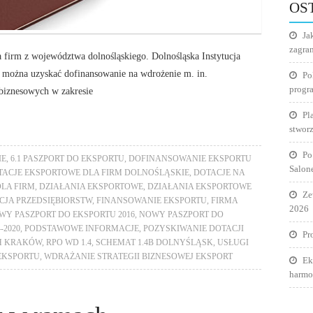
OS
Ja
zagra
 firm z województwa dolnośląskiego. Dolnośląska Instytucja
e można uzyskać dofinansowanie na wdrożenie m. in.
Po
progr
biznesowych w zakresie
Pl
stworz
Po
IE
,
6.1 PASZPORT DO EKSPORTU
,
DOFINANSOWANIE EKSPORTU
Salon
TACJE EKSPORTOWE DLA FIRM DOLNOŚLĄSKIE
,
DOTACJE NA
DLA FIRM
,
DZIAŁANIA EKSPORTOWE
,
DZIAŁANIA EKSPORTOWE
Ze
ACJA PRZEDSIĘBIORSTW
,
FINANSOWANIE EKSPORTU
,
FIRMA
2026
WY PASZPORT DO EKSPORTU 2016
,
NOWY PASZPORT DO
-2020
,
PODSTAWOWE INFORMACJE
,
POZYSKIWANIE DOTACJI
Pr
CH KRAKÓW
,
RPO WD 1.4
,
SCHEMAT 1.4B DOLNYŚLĄSK
,
USŁUGI
EKSPORTU
,
WDRAŻANIE STRATEGII BIZNESOWEJ EKSPORT
Ek
harmo