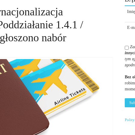
rnacjonalizacja
Imię
Poddziałanie 1.4.1 /
E-ma
ogłoszono nabór
Za
innyc
tym z
zgodn
Bez 
robim
momen
Polit