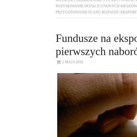
DOTACJA
,
PODDZIAŁANIE 3.3.2 AKTYWNOŚ
POZYSKIWANIE DOTACJI UNIJNYCH KRAKÓW
PRZYGOTOWANIE PLANU ROZWOJU EKSPOR
Fundusze na ekspo
pierwszych nabor
2 MAJA 2016