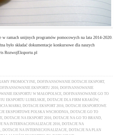
owe w ramach unijnych programów pomocowych na lata 2014-2020.
żna było składać dokumentacje konkursowe dla naszych
wis RozwojEksportu.pl
RAMY PROMOCYJNE
,
DOFINANSOWANIE DOTACJE EKSPORT
,
OFINANSOWANIE EKSPORTU 2016
,
DOFINANSOWANIE
WANIE EKSPORTU W MAŁOPOLSCE
,
DOFINANSOWANIE GO TO
JU EKSPORTU LUBELSKIE
,
DOTACJE DLA FIRM KRAKÓW
,
OCJA MARKI
,
DOTACJE EKSPORT 2016
,
DOTACJE EKSPORTOWE
CJE EKSPORTOWE POLSKA WSCHODNIA
,
DOTACJE GO TO
WE
,
DOTACJE NA EKSPORT 2016
,
DOTACJE NA GO TO BRAND
,
E NA INTERNACJONALIZACJE 2016
,
DOTACJE NA
A
,
DOTACJE NA INTERNECJONALIZACJE
,
DOTACJE NA PLAN