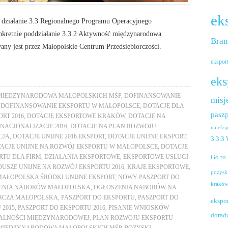
ek
y działanie 3.3 Regionalnego Programu Operacyjnego
kretnie poddziałanie 3.3.2 Aktywność międzynarodowa
Bra
ny jest przez Małopolskie Centrum Przedsiębiorczości.
ekspor
eks
 MIĘDZYNARODOWA MAŁOPOLSKICH MŚP
,
DOFINANSOWANIE
misj
,
DOFINANSOWANIE EKSPORTU W MAŁOPOLSCE
,
DOTACJE DLA
paszp
RT 2016
,
DOTACJE EKSPORTOWE KRAKÓW
,
DOTACJE NA
RNACJONALIZACJE 2016
,
DOTACJE NA PLAN ROZWOJU
na eks
CJA
,
DOTACJE UNIJNE 2016 EKSPORT
,
DOTACJE UNIJNE EKSPORT
,
3.3.3
ACJE UNIJNE NA ROZWÓJ EKSPORTU W MAŁOPOLSCE
,
DOTACJE
Go to
RTU DLA FIRM
,
DZIAŁANIA EKSPORTOWE
,
EKSPORTOWE USŁUGI
USZE UNIJNE NA ROZWÓJ EKSPORTU 2016
,
KRAJE EKSPORTOWE
,
pozysk
MAŁOPOLSKA ŚRODKI UNIJNE EKSPORT
,
NOWY PASZPORT DO
krakó
ENIA NABORÓW MAŁOPOLSKA
,
OGŁOSZENIA NABORÓW NA
ORCZA MAŁOPOLSKA
,
PASZPORT DO EKSPORTU
,
PASZPORT DO
ekspo
 2015
,
PASZPORT DO EKSPORTU 2016
,
PISANIE WNIOSKÓW
dorad
ŁALNOŚCI MIĘDZYNARODOWEJ
,
PLAN ROZWOJU EKSPORTU