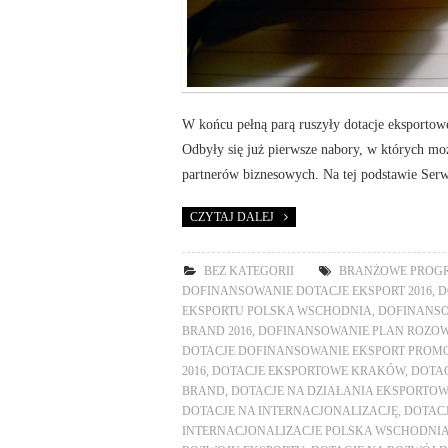
W końcu pełną parą ruszyły dotacje eksport
Odbyły się już pierwsze nabory, w których mo
partnerów biznesowych. Na tej podstawie Ser
CZYTAJ DALEJ
BEZ KATEGORII
BRANŻOWE PROG
DOFINANSOWANIE DOTACJE EKSPORT 2016
,
D
EKSPORTU POLSKA WSCHODNIA
,
DOFINANSO
BRAND 2016
,
DOFINANSOWANIE PLAN ROZOW
DOTACJE DOFINANSOWANIE EKSPORT PROM
2016
,
DOTACJE EKSPORTOWE KRAKÓW
,
DOTA
BRAND
,
DOTACJE NA DZIAŁANIA EKSPORTO
DOTACJE NA INTERNACJONALIZACJĘ
,
DOTACJ
INTERNACJONALIZACJE POLSKA WSCHODNI