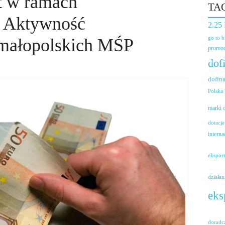
t w ramach
TA
2 Aktywność
2.25
go to 
małopolskich MŚP
promoc
dof
dofin
Polska
marki
dotacje
interna
ekspor
działan
eks
doradc