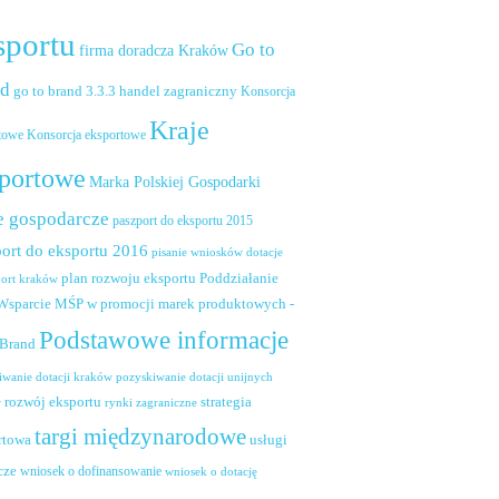
sportu
Go to
firma doradcza Kraków
nd
handel zagraniczny
go to brand 3.3.3
Konsorcja
Kraje
towe
Konsorcja eksportowe
portowe
Marka Polskiej Gospodarki
e gospodarcze
paszport do eksportu 2015
ort do eksportu 2016
pisanie wniosków dotacje
plan rozwoju eksportu
Poddziałanie
port kraków
 Wsparcie MŚP w promocji marek produktowych -
Podstawowe informacje
 Brand
pozyskiwanie dotacji unijnych
iwanie dotacji kraków
rozwój eksportu
strategia
w
rynki zagraniczne
targi międzynarodowe
usługi
rtowa
cze
wniosek o dofinansowanie
wniosek o dotację