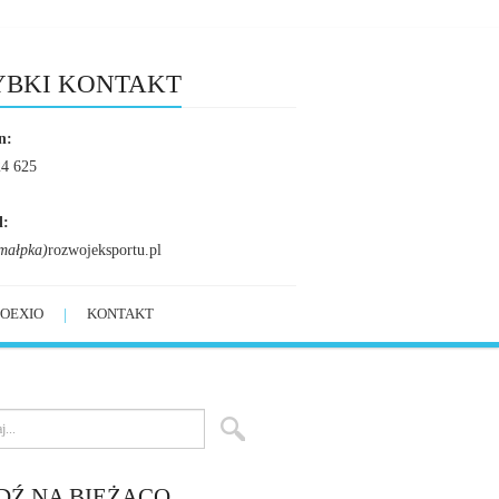
YBKI KONTAKT
n:
24 625
l:
małpka)
rozwojeksportu.pl
OEXIO
KONTAKT
DŹ NA BIEŻĄCO