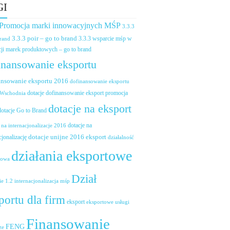
GI
 Promocja marki innowacyjnych MŚP
3.3.3
3.3.3 poir – go to brand
brand
3.3.3 wsparcie mśp w
ji marek produktowych – go to brand
inansowanie eksportu
ansowanie eksportu 2016
dofinansowanie eksportu
dotacje dofinansowanie eksport promocja
 Wschodnia
dotacje na eksport
dotacje Go to Brand
dotacje na
 na internacjonalizacje 2016
dotacje unijne 2016 eksport
cjonalizację
działalność
działania eksportowe
towa
Dział
ie 1.2 internacjonalizacja mśp
portu dla firm
eksport
eksportowe usługi
Finansowanie
FENG
ze