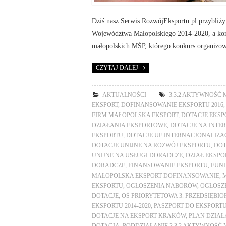
Dziś nasz Serwis RozwójEksportu.pl przybliż
Województwa Małopolskiego 2014-2020, a kon
małopolskich MŚP, którego konkurs organizowa
CZYTAJ DALEJ
AKTUALNOŚCI
3.3.2 AKTYWNOŚĆ
EKSPORT
,
DOFINANSOWANIE EKSPORTU 2016
FIRM MAŁOPOLSKA EKSPORT
,
DOTACJE EKSPO
DZIAŁANIA EKSPORTOWE
,
DOTACJE NA INTE
EKSPORTU
,
DOTACJE UE INTERNACJONALIZA
DOTACJE UNIJNE NA ROZWÓJ EKSPORTU
,
DOT
UNIJNE NA USŁUGI DORADCZE
,
DZIAŁ EKSPO
DORADCZE
,
FINANSOWANIE EKSPORTU
,
FUND
MAŁOPOLSKA EKSPORT DOFINANSOWANIE
,
EKSPORTU
,
OGŁOSZENIA NABORÓW
,
OGŁOSZ
DOTACJE
,
OŚ PRIORYTETOWA 3. PRZEDSIĘBI
EKSPORTU 2014-2020
,
PASZPORT DO EKSPORTU
DOTACJE NA EKSPORT KRAKÓW
,
PLAN DZIA