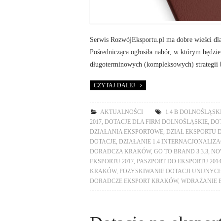
Serwis RozwójEksportu.pl ma dobre wieści dla
Pośrednicząca ogłosiła nabór, w którym będzi
długoterminowych (kompleksowych) strategii 
CZYTAJ DALEJ
AKTUALNOŚCI
1.4 B DOLNOŚLĄSK
2017
,
DOTACJE DLA FIRM DOLNOŚLĄSKIE
,
DO
DZIAŁANIA EKSPORTOWE
,
DZIAŁ EKSPORTU 
DOTACJE
,
DZIAŁANIE 1.4 INTERNACJONALIZ
DORADCZA KRAKÓW
,
GO TO BRAND 3.3.3
,
NO
EKSPORTU 2017
,
PASZPORT DO EKSPORTU 2014
KRAKÓW
,
POZYSKIWANIE DOTACJI UNIJNY
DORADCZE EKSPORT KRAKÓW
,
WDRAŻANIE 