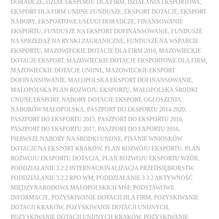
DORADCZE
,
DZIAŁ EKSPORTU DLA FIRM
,
DZIAŁANIA EKSPORTOWE
,
EKSPORT DLA FIRM UNIJNE FUNDUSZE
,
EKSPORT DOTACJE
,
EKSPORT
NABORY
,
EKSPORTOWE USŁUGI DORADCZE
,
FINANSOWANIE
EKSPORTU
,
FUNDUSZE NA EKSPORT DOFINANSOWANIE
,
FUNDUSZE
NA SPRZEDAŻ NA RYNKI ZAGRANICZNE
,
FUNDUSZE NA WSPARCIE
EKSPORTU
,
MAZOWIECKIE DOTACJE DLA FIRM 2016
,
MAZOWIECKIE
DOTACJE EKSPORT
,
MAZOWIECKIE DOTACJE EKSPORTOWE DLA FIRM
,
MAZOWIECKIE DOTACJE UNIJNE
,
MAZOWIECKIE EKSPORT
DOFINANSOWANIE
,
MAŁOPOLSKA EKSPORT DOFINANSOWANIE
,
MAŁOPOLSKA PLAN ROZWOJU EKSPORTU
,
MAŁOPOLSKA ŚRODKI
UNIJNE EKSPORT
,
NABORY DOTACJE EKSPORT
,
OGŁOSZENIA
NABORÓW MAŁOPOLSKA
,
PASZPORT DO EKSPORTU 2014-2020
,
PASZPORT DO EKSPORTU 2015
,
PASZPORT DO EKSPORTU 2016
,
PASZPORT DO EKSPORTU 2017
,
PASZPORT DO EXPORTU 2016
,
PIERWSZE NABORY NA ŚRODKI UNIJNE
,
PISANIE WNIOSKÓW
DOTACJE NA EKSPORT KRAKÓW
,
PLAN ROZWOJU EKSPORTU
,
PLAN
ROZWOJU EKSPORTU DOTACJA
,
PLAN ROZWOJU EKSPORTU WZÓR
,
PODDZIAŁANIE 3.2.2 INTERNACJONALIZACJA PRZEDSIĘBIORSTW
,
PODDZIAŁANIE 3.2.2 RPO WM
,
PODDZIAŁANIE 3.3.2 AKTYWNOŚĆ
MIĘDZYNARODOWA MAŁOPOLSKICH MŚP
,
PODSTAWOWE
INFORMACJE
,
POZYSKIWANIE DOTACJI DLA FIRM
,
POZYSKIWANIE
DOTACJI KRAKÓW
,
POZYSKIWANIE DOTACJI UNIJNYCH
,
POZYSKIWANIE DOTACJI UNIJNYCH KRAKÓW
,
POZYSKIWANIE