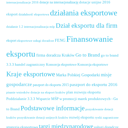
dotacje unijne 2016
dotacje na internacjonalizację
internacjonalizacje 2016
działania eksportowe
eksport
działalność eksportowa
Dział eksportu dla firm
działanie 1.2 internacjonalizacja mśp
Finansowanie
FENG
eksport
eksportowe usługi doradcze
eksportu
Go to Brand
firma doradcza Kraków
go to brand
handel zagraniczny
3.3.3
Konsorcja eksportowe
Konsorcja eksportowe
Kraje eksportowe
misje
Marka Polskiej Gospodarki
gospodarcze
paszport do eksportu 2016
paszport do eksportu 2015
plan rozwoju eksportu
pisanie wniosków dotacje na eksport kraków
Poddziałanie 3.3.3 Wsparcie MŚP w promocji marek produktowych - Go
Podstawowe informacje
to Brand
pozyskiwanie dotacji
rozwój eksportu
pozyskiwanie dotacji unijnych kraków
rynki zagraniczne
kraków
targi międzynarodowe
usługi doradcze
strategia eksportowa