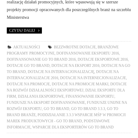
realizację działań promocyjnych, które wpasowują się w szersze
projekty promocji opracowanych dla poszczególnych branż na szczeblu
Ministerstwa
CZYTAJ DALEJ
AKTUALNOŚCI
BEZZWROTNE DOTACJE
,
BRANŻOWE
PROGRAMY PROMOCYJNE
,
DOFINANSOWANIE EKSPORTU 2016
,
DOFINANSOWANIE GO TO BRAND 2016
,
DOTACJE EKSPORTOWE 2016
,
DOTACJE GO TO BRAND
,
DOTACJE NA EKSPORT 2016
,
DOTACJE NA GO
TO BRAND
,
DOTACJE NA INTERNACJONALIZACJĘ
,
DOTACJE NA
INTERNACJONALIZACJE 2016
,
DOTACJE NA INTERNECJONALIZACJE
,
DOTACJE NA PROMOCJE
,
DOTACJE NA PROMOCJE MARKI
,
DOTACJE
NA ROZWÓJ DZIAŁALNOŚCI EKSPORTOWEJ
,
DZIAŁ EKSPORTU DLA
FIRM
,
DZIAŁANIA EKSPORTOWE
,
FINANSOWANIE EKSPORTU
,
FUNDUSZE NA EKSPORT DOFINANSOWANIE
,
FUNDUSZE UNIJNE NA
ROZWÓJ EKSPORTU
,
GO TO BRAND
,
GO TO BRAND 3.3.3
,
GO TO
BRAND BRANŻE
,
PODDZIAŁANIE 3.3.3 WSPARCIE MŚP W PROMOCJI
MAREK PRODUKTOWYCH - GO TO BRAND
,
PODSTAWOWE
INFORMACJE
,
WSPARCIE DLA EKSPORTERÓW GO TO BRAND