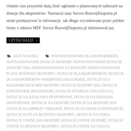
Ostatni czas przyniósł dużą ilość ogłoszeń o planowanych naborach na
dotacje dla eksporterów. Nareszcie nasz Serwis RozwójEksportu.pl
może przekazywać te informacje, tak długo wyczekiwane przez polskie
firmy z sektora MŚP. Serwis RozwójEksportu.pl informował już,
CZYTAJ DALEJ
AKTUALNOŚCI
DOFINANSOWANIE DLA EKSPORTERÓW
,
DOFINANSOWANIE DOTACJE EKSPORT
,
DOFINANSOWANIE DOTACJE
EKSPORT 2016
,
DOFINANSOWANIE NA EKSPORT
,
DOFINANSOWANIE
PLANU ROZWOJU EKSPORTU
,
DOTACJE DLA EKSPORTERÓW
,
DOTACJE
DLA EKSPORTERÓW WARMIŃSKO-MAZURSKIE
,
DOTACJE DLA
MAZOWIECKICH MŚP EKSPORT
,
DOTACJE EKSPORT 2016
,
DOTACJE
EUROPEJSKIE 2016 EKSPORT
,
DOTACJE INTERNACJONALIZACJA
,
DOTACJE NA DZIAŁANIA EKSPORTOWE
,
DOTACJE NA DZIAŁNIA
EKSPORTOWE
,
DOTACJE NA EKSPORT
,
DOTACJE NA EKSPORT 2016
,
DOTACJE NA IMPREZY TARGOWE
,
DOTACJE NA MISJE GOSPODARCZE
,
DOTACJE NA PLAN ROZWOJU EKSPORTU
,
DOTACJE NA TARGI
,
DOTACJE UNIJNE 2016 EKSPORT
,
DOTACJE UNIJNE EKSPORT
,
DOTACJE
UNIJNE NA ROZWÓJ EKSPORTU
,
DOTACJE UNIJNE NA USŁUGI