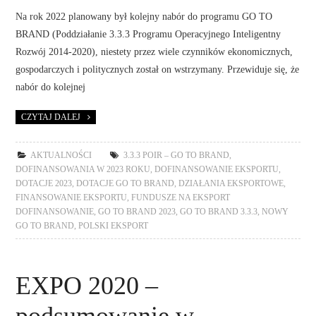
Na rok 2022 planowany był kolejny nabór do programu GO TO
BRAND (Poddziałanie 3.3.3 Programu Operacyjnego Inteligentny
Rozwój 2014-2020), niestety przez wiele czynników ekonomicznych,
gospodarczych i politycznych został on wstrzymany. Przewiduje się, że
nabór do kolejnej
CZYTAJ DALEJ
AKTUALNOŚCI
3.3.3 POIR – GO TO BRAND
,
DOFINANSOWANIA W 2023 ROKU
,
DOFINANSOWANIE EKSPORTU
,
DOTACJE 2023
,
DOTACJE GO TO BRAND
,
DZIAŁANIA EKSPORTOWE
,
FINANSOWANIE EKSPORTU
,
FUNDUSZE NA EKSPORT
DOFINANSOWANIE
,
GO TO BRAND 2023
,
GO TO BRAND 3.3.3
,
NOWY
GO TO BRAND
,
POLSKI EKSPORT
EXPO 2020 –
podsumowanie w