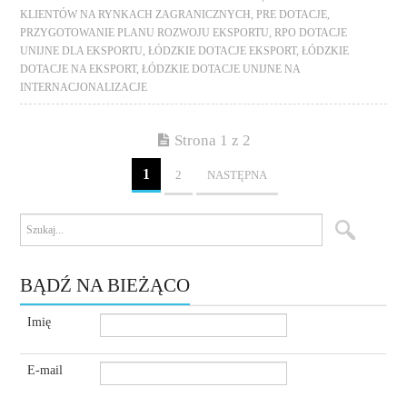
KLIENTÓW NA RYNKACH ZAGRANICZNYCH
,
PRE DOTACJE
,
PRZYGOTOWANIE PLANU ROZWOJU EKSPORTU
,
RPO DOTACJE
UNIJNE DLA EKSPORTU
,
ŁÓDZKIE DOTACJE EKSPORT
,
ŁÓDZKIE
DOTACJE NA EKSPORT
,
ŁÓDZKIE DOTACJE UNIJNE NA
INTERNACJONALIZACJE
Strona 1 z 2
1
2
NASTĘPNA
BĄDŹ NA BIEŻĄCO
Imię
E-mail