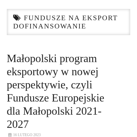
STRONA GŁÓWNA
FUNDUSZE NA EKSPORT
O NAS
DOFINANSOWANIE
NASZE USŁUGI
DORADZTWO
Małopolski program
eksportowy w nowej
PLAN ROZWOJU EKSPORTU
perspektywie, czyli
PROEXIO
Fundusze Europejskie
KONTAKT
dla Małopolski 2021-
2027
16 LUTEGO 2023