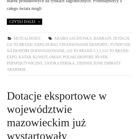
marek produktowych na rynkach zagranicznych. Przedsiębiorcy z
całego świata mogli
CZYTAJ DALEJ
AKTUALNOŚCI
ARABIA SAUDYJSKA
,
BAHRAJN
,
DOTACJE
GO TO BRAND
,
EXPO DUBAJ
,
FINANSOWANIE EKSPORTU
,
FUNDUSZE
NA EKSPORT DOFINANSOWANIE
,
GO TO BRAND 3.3.3
,
GO TO BRAND
EXPO
,
KATAR
,
KUWEJT
,
OMAN
,
POLSKI EKSPORT
,
RYNEK
PERSPEKTYWICZNY
,
ZATOKA PERSKA
,
ZJEDNOCZONE EMIRATY
ARABSKIE
Dotacje eksportowe w
województwie
mazowieckim już
wystartowały