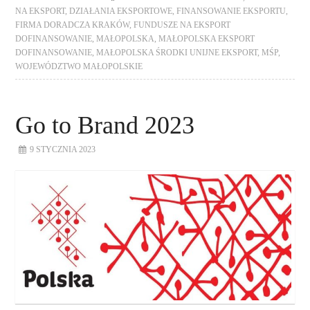
NA EKSPORT
,
DZIAŁANIA EKSPORTOWE
,
FINANSOWANIE EKSPORTU
,
FIRMA DORADCZA KRAKÓW
,
FUNDUSZE NA EKSPORT
DOFINANSOWANIE
,
MAŁOPOLSKA
,
MAŁOPOLSKA EKSPORT
DOFINANSOWANIE
,
MAŁOPOLSKA ŚRODKI UNIJNE EKSPORT
,
MŚP
,
WOJEWÓDZTWO MAŁOPOLSKIE
Go to Brand 2023
9 STYCZNIA 2023