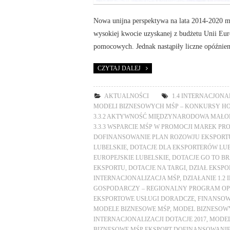
Nowa unijna perspektywa na lata 2014-2020 mi
wysokiej kwocie uzyskanej z budżetu Unii Eu
pomocowych. Jednak nastąpiły liczne opóźnie
CZYTAJ DALEJ
AKTUALNOŚCI
1.4 INTERNACJONA
MODELI BIZNESOWYCH MŚP – KONKURSY H
3.3.2 AKTYWNOŚĆ MIĘDZYNARODOWA MAŁO
3.3.3 WSPARCIE MŚP W PROMOCJI MAREK P
DOFINANSOWANIE PLAN ROZOWJU EKSPORTU
LUBELSKIE
,
DOTACJE DLA EKSPORTERÓW LU
EUROPEJSKIE LUBELSKIE
,
DOTACJE GO TO B
EKSPORTU
,
DOTACJE NA TARGI
,
DZIAŁ EKSPO
INTERNACJONALIZACJA MŚP
,
DZIAŁANIE 1.2
GOSPODARCZY – REGIONALNY PROGRAM OPE
EKSPORTOWE USŁUGI DORADCZE
,
FINANSOW
MODELE BIZNESOWE MŚP
,
MODEL BIZNESOWY
INTERNACJONALIZACJI DOTACJE 2017
,
MODEL
BIZNESOWE MŚP EKSPORT DOFINANSOWANI