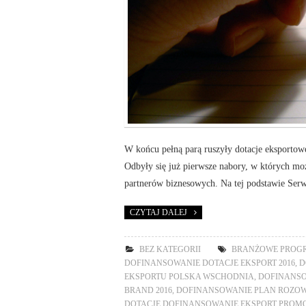
W końcu pełną parą ruszyły dotacje eksport
Odbyły się już pierwsze nabory, w których mo
partnerów biznesowych. Na tej podstawie Ser
CZYTAJ DALEJ
BEZ KATEGORII
BRANŻOWE PROG
DOFINANSOWANIE DOTACJE EKSPORT 2016
,
D
EKSPORTU POLSKA WSCHODNIA
,
DOFINANSO
BRAND 2016
,
DOFINANSOWANIE PLAN ROZOW
DOTACJE DOFINANSOWANIE EKSPORT PROM