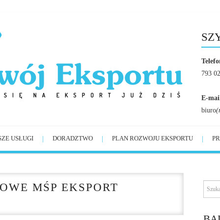
SZ
Telefo
793 0
E-mai
biuro
(
SZE USŁUGI
DORADZTWO
PLAN ROZWOJU EKSPORTU
PR
OWE MŚP EKSPORT
BĄ