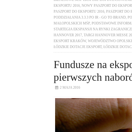
EKSPORTU 2016
,
NOWY PASZPORT DO EKSPORT
PASZPORT DO EKSPORTU 2016
,
PASZPORT DO 
PODDZIAŁANIA 3.3.3 PO IR - GO TO BRAND
,
PO
MAŁOPOLSKICH MŚP
,
PODSTAWOWE INFORM
STARTEGIA EKSPANSJI NA RYNKI ZAGRANICZ
HANNOVER 2017
,
TARGI HANNOVER MESSE 2
EKSPORT KRAKÓW
,
WOJEWÓDZTWO OPOLSKIE
ŁÓDZKIE DOTACJE EKSPORT
,
ŁÓDZKIE DOTAC
Fundusze na ekspo
pierwszych nabor
2 MAJA 2016