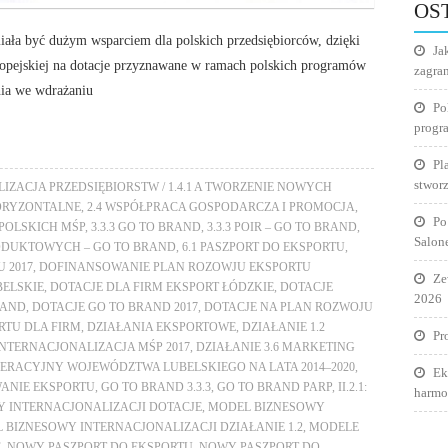
OS
ała być dużym wsparciem dla polskich przedsiębiorców, dzięki
Ja
ropejskiej na dotacje przyznawane w ramach polskich programów
zagra
nia we wdrażaniu
Po
progr
Pl
stworz
LIZACJA PRZEDSIĘBIORSTW / 1.4.1 A TWORZENIE NOWYCH
ORYZONTALNE
,
2.4 WSPÓŁPRACA GOSPODARCZA I PROMOCJA
,
Po
POLSKICH MŚP
,
3.3.3 GO TO BRAND
,
3.3.3 POIR – GO TO BRAND
,
Salon
RODUKTOWYCH – GO TO BRAND
,
6.1 PASZPORT DO EKSPORTU
,
 2017
,
DOFINANSOWANIE PLAN ROZOWJU EKSPORTU
Ze
BELSKIE
,
DOTACJE DLA FIRM EKSPORT ŁÓDZKIE
,
DOTACJE
2026
RAND
,
DOTACJE GO TO BRAND 2017
,
DOTACJE NA PLAN ROZWOJU
RTU DLA FIRM
,
DZIAŁANIA EKSPORTOWE
,
DZIAŁANIE 1.2
Pr
 INTERNACJONALIZACJA MŚP 2017
,
DZIAŁANIE 3.6 MARKETING
RACYJNY WOJEWÓDZTWA LUBELSKIEGO NA LATA 2014–2020
,
Ek
ANIE EKSPORTU
,
GO TO BRAND 3.3.3
,
GO TO BRAND PARP
,
II.2.1:
harmo
 INTERNACJONALIZACJI DOTACJE
,
MODEL BIZNESOWY
 BIZNESOWY INTERNACJONALIZACJI DZIAŁANIE 1.2
,
MODELE
E
,
NOWY PASZPORT DO EKSPORTU
,
NOWY PASZPORT DO