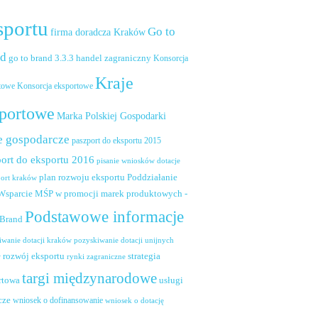
sportu
Go to
firma doradcza Kraków
nd
handel zagraniczny
go to brand 3.3.3
Konsorcja
Kraje
towe
Konsorcja eksportowe
portowe
Marka Polskiej Gospodarki
e gospodarcze
paszport do eksportu 2015
ort do eksportu 2016
pisanie wniosków dotacje
plan rozwoju eksportu
Poddziałanie
port kraków
 Wsparcie MŚP w promocji marek produktowych -
Podstawowe informacje
 Brand
pozyskiwanie dotacji unijnych
iwanie dotacji kraków
rozwój eksportu
strategia
w
rynki zagraniczne
targi międzynarodowe
usługi
rtowa
cze
wniosek o dofinansowanie
wniosek o dotację