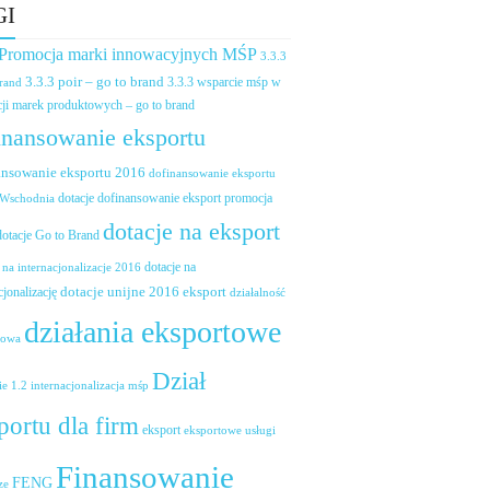
GI
 Promocja marki innowacyjnych MŚP
3.3.3
3.3.3 poir – go to brand
brand
3.3.3 wsparcie mśp w
ji marek produktowych – go to brand
inansowanie eksportu
ansowanie eksportu 2016
dofinansowanie eksportu
dotacje dofinansowanie eksport promocja
 Wschodnia
dotacje na eksport
dotacje Go to Brand
dotacje na
 na internacjonalizacje 2016
dotacje unijne 2016 eksport
cjonalizację
działalność
działania eksportowe
towa
Dział
ie 1.2 internacjonalizacja mśp
portu dla firm
eksport
eksportowe usługi
Finansowanie
FENG
ze