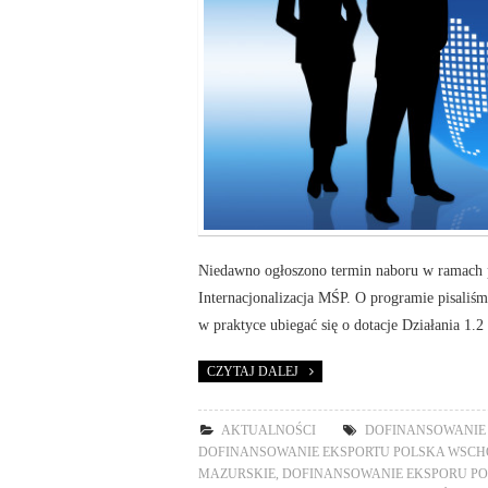
Niedawno ogłoszono termin naboru w ramach 
Internacjonalizacja MŚP. O programie pisaliśm
w praktyce ubiegać się o dotacje Działania 1.2 
CZYTAJ DALEJ
AKTUALNOŚCI
DOFINANSOWANIE 
DOFINANSOWANIE EKSPORTU POLSKA WSCH
MAZURSKIE
,
DOFINANSOWANIE EKSPORU P