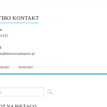
YBKI KONTAKT
n:
24 625
l:
małpka)
rozwojeksportu.pl
OEXIO
KONTAKT
DŹ NA BIEŻĄCO