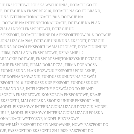
CJE EKSPORTOWE POLSKA WSCHODNIA
,
DOTACJE GO TO
WE
,
DOTACJE NA EKSPORT 2016
,
DOTACJE NA GO TO BRAND
,
E NA INTERNACJONALIZACJE 2016
,
DOTACJE NA
A
,
DOTACJE NA INTERNECJONALIZACJE
,
DOTACJE NA PLAN
DZIAŁALNOŚCI EKSPORTOWEJ
,
DOTACJE UE
16 EKSPORT
,
DOTACJE UNIJNE DLA EKSPORTERÓW 2016
,
DOTACJE
JONALIZACJA 2016
,
DOTACJE UNIJNE NA EKSPORT
,
DOTACJE
JNE NA ROZWÓJ EKSPORTU W MAŁOPOLSCE
,
DOTACJE UNIJNE
 FIRM
,
DZIAŁANIA EKSPORTOWE
,
DZIAŁANIE 1.2
ARPACKIE DOTACJE
,
EKSPORT ŚWIĘTOKRZYSKIE DOTACJE
,
ANIE EKSPORTU
,
FIRMA DORADCZA
,
FIRMA DORADCZA
,
FUDNUSZE NA PLAN ROZWOJU EKSPORTU PODLASKIE
,
ORT DOFINANSOWANIE
,
FUNDUSZE UNIJNE NA ROZWÓJ
SPORTU 2016
,
FUNDUSZE Z UE EKSPORT
,
FUNDUSZE Z UE
O BRAND 3.3.3
,
INTELIGENTNY ROZWÓJ GO TO BRAND
,
NSORCJA EKSPORTOWE
,
KONSORCJA EKSPORTOWE
,
KRAJE
 EKSPORTU
,
MAŁOPOLSKA ŚRODKI UNIJNE EKSPORT
,
MBI
,
MODEL BIZNESOWY INTERNACJONALIZACJI DOTACJE
,
MODEL
E 1.2
,
MODEL BIZNESOWY INTERNACJONALIZACJI POLSKA
JONALIZACJI WYTYCZNE
,
MODEL BIZNESOWY
ESOWE MŚP EKSPORT DOFINANSOWANIE
,
NOWY PASZPORT DO
CJE
,
PASZPORT DO EKSPORTU 2014-2020
,
PASZPORT DO