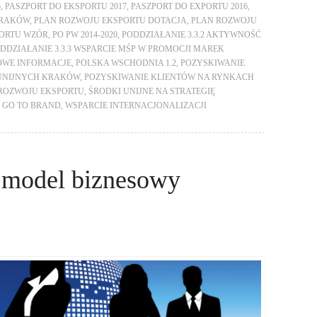
6
,
PASZPORT DO EKSPORTU 2017
,
PASZPORT DO EXPORTU 2016
,
KRAKÓW
,
PLAN ROZWOJU EKSPORTU DOTACJA
,
PLAN ROZWOJU
PORTU WZÓR
,
PO PW 2014-2020
,
PODDZIAŁANIE 3.3.2 AKTYWNOŚĆ
DDZIAŁANIE 3.3.3 WSPARCIE MŚP W PROMOCJI MAREK
WE INFORMACJE
,
POLSKA WSCHODNIA 1.2
,
POZYSKIWANIE
 UNIJNYCH KRAKÓW
,
POZYSKIWANIE KLIENTÓW NA RYNKACH
ROZWOJU EKSPORTU
,
ŚRODKI UNIJNE NA STRATEGIĘ
 GO TO BRAND
,
WSPARCIE INTERNACJONALIZACJI
a model biznesowy