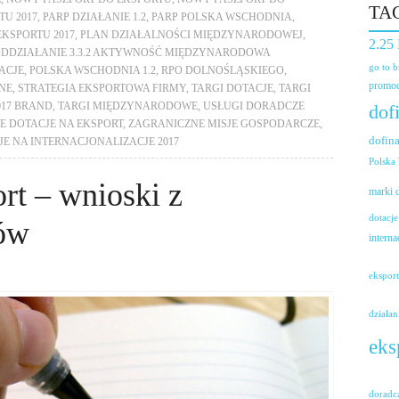
TA
U 2017
,
PARP DZIAŁANIE 1.2
,
PARP POLSKA WSCHODNIA
,
EKSPORTU 2017
,
PLAN DZIAŁALNOŚCI MIĘDZYNARODOWEJ
,
2.25
DDZIAŁANIE 3.3.2 AKTYWNOŚĆ MIĘDZYNARODOWA
go to 
ACJE
,
POLSKA WSCHODNIA 1.2
,
RPO DOLNOŚLĄSKIEGO
,
promoc
NE
,
STRATEGIA EKSPORTOWA FIRMY
,
TARGI DOTACJE
,
TARGI
017 BRAND
,
TARGI MIĘDZYNARODOWE
,
USŁUGI DORADCZE
dof
 DOTACJE NA EKSPORT
,
ZAGRANICZNE MISJE GOSPODARCZE
,
dofin
JE NA INTERNACJONALIZACJE 2017
Polska
rt – wnioski z
marki
dotacje
ów
interna
ekspor
działan
eks
doradc