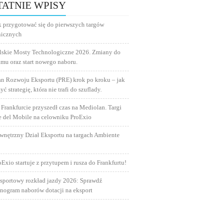
TATNIE WPISY
k przygotować się do pierwszych targów
nicznych
lskie Mosty Technologiczne 2026. Zmiany do
amu oraz start nowego naboru.
an Rozwoju Eksportu (PRE) krok po kroku – jak
yć strategię, która nie trafi do szuflady.
 Frankfurcie przyszedł czas na Mediolan. Targi
e del Mobile na celowniku ProExio
wnętrzny Dział Eksportu na targach Ambiente
oExio startuje z przytupem i rusza do Frankfurtu!
sportowy rozkład jazdy 2026: Sprawdź
nogram naborów dotacji na eksport