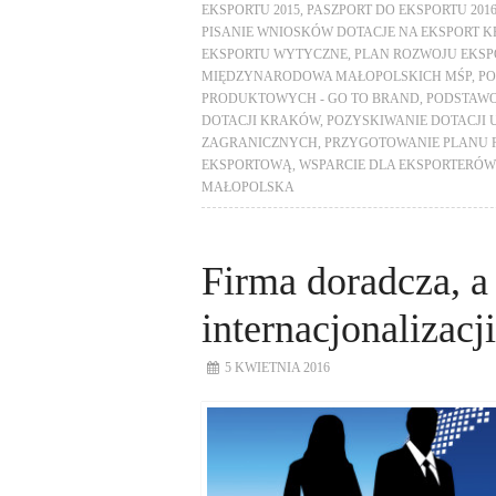
EKSPORTU 2015
,
PASZPORT DO EKSPORTU 201
PISANIE WNIOSKÓW DOTACJE NA EKSPORT 
EKSPORTU WYTYCZNE
,
PLAN ROZWOJU EKS
MIĘDZYNARODOWA MAŁOPOLSKICH MŚP
,
PO
PRODUKTOWYCH - GO TO BRAND
,
PODSTAWO
DOTACJI KRAKÓW
,
POZYSKIWANIE DOTACJI
ZAGRANICZNYCH
,
PRZYGOTOWANIE PLANU 
EKSPORTOWĄ
,
WSPARCIE DLA EKSPORTERÓW
MAŁOPOLSKA
Firma doradcza, 
internacjonalizacji
5 KWIETNIA 2016