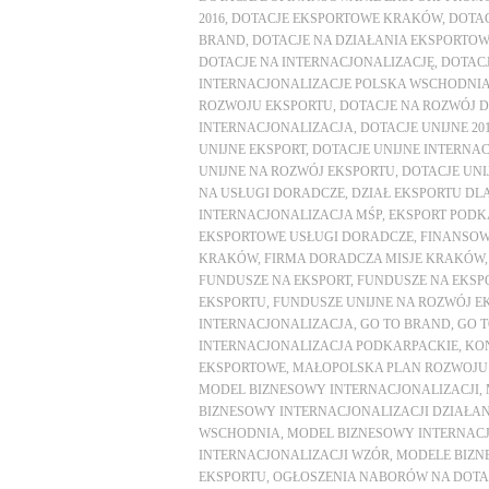
2016
,
DOTACJE EKSPORTOWE KRAKÓW
,
DOTA
BRAND
,
DOTACJE NA DZIAŁANIA EKSPORTO
DOTACJE NA INTERNACJONALIZACJĘ
,
DOTACJ
INTERNACJONALIZACJE POLSKA WSCHODNI
ROZWOJU EKSPORTU
,
DOTACJE NA ROZWÓJ 
INTERNACJONALIZACJA
,
DOTACJE UNIJNE 20
UNIJNE EKSPORT
,
DOTACJE UNIJNE INTERNAC
UNIJNE NA ROZWÓJ EKSPORTU
,
DOTACJE UNI
NA USŁUGI DORADCZE
,
DZIAŁ EKSPORTU DLA
INTERNACJONALIZACJA MŚP
,
EKSPORT PODK
EKSPORTOWE USŁUGI DORADCZE
,
FINANSOW
KRAKÓW
,
FIRMA DORADCZA MISJE KRAKÓW
FUNDUSZE NA EKSPORT
,
FUNDUSZE NA EKSP
EKSPORTU
,
FUNDUSZE UNIJNE NA ROZWÓJ EK
INTERNACJONALIZACJA
,
GO TO BRAND
,
GO T
INTERNACJONALIZACJA PODKARPACKIE
,
KO
EKSPORTOWE
,
MAŁOPOLSKA PLAN ROZWOJU
MODEL BIZNESOWY INTERNACJONALIZACJI
,
BIZNESOWY INTERNACJONALIZACJI DZIAŁANI
WSCHODNIA
,
MODEL BIZNESOWY INTERNAC
INTERNACJONALIZACJI WZÓR
,
MODELE BIZN
EKSPORTU
,
OGŁOSZENIA NABORÓW NA DOTA