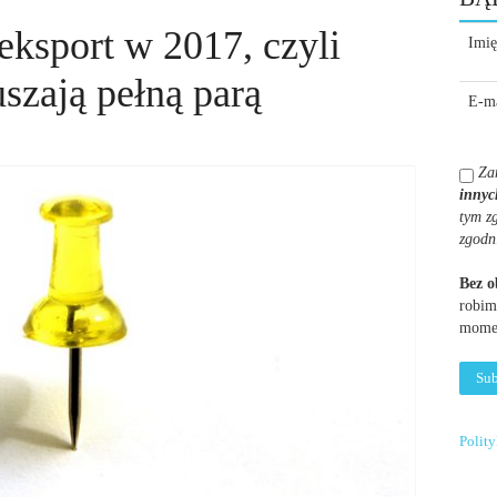
eksport w 2017, czyli
Imię
szają pełną parą
E-ma
Za
innyc
tym z
zgodn
Bez 
robim
momen
Polit