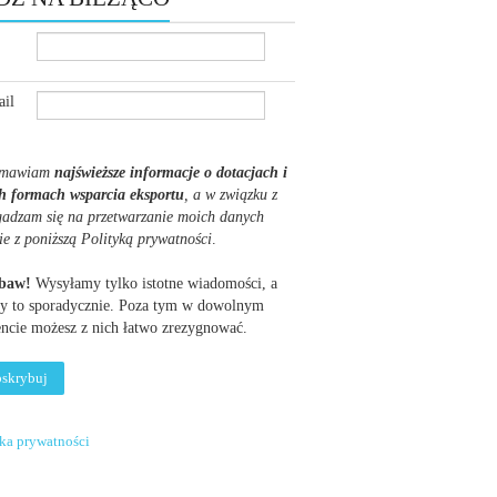
il
mawiam
najświeższe informacje o dotacjach i
h formach wsparcia eksportu
, a w związku z
gadzam się na przetwarzanie moich danych
ie z poniższą Polityką prywatności
.
obaw!
Wysyłamy tylko istotne wiadomości, a
y to sporadycznie. Poza tym w dowolnym
cie możesz z nich łatwo zrezygnować.
yka prywatności