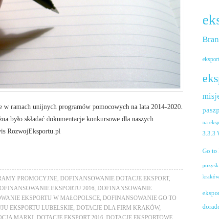
ek
Bra
ekspor
eks
misj
owe w ramach unijnych programów pomocowych na lata 2014-2020.
paszp
żna było składać dokumentacje konkursowe dla naszych
na eks
wis RozwojEksportu.pl
3.3.3
Go to
pozysk
krakó
RAMY PROMOCYJNE
,
DOFINANSOWANIE DOTACJE EKSPORT
,
OFINANSOWANIE EKSPORTU 2016
,
DOFINANSOWANIE
ekspo
WANIE EKSPORTU W MAŁOPOLSCE
,
DOFINANSOWANIE GO TO
dorad
JU EKSPORTU LUBELSKIE
,
DOTACJE DLA FIRM KRAKÓW
,
OCJA MARKI
,
DOTACJE EKSPORT 2016
,
DOTACJE EKSPORTOWE