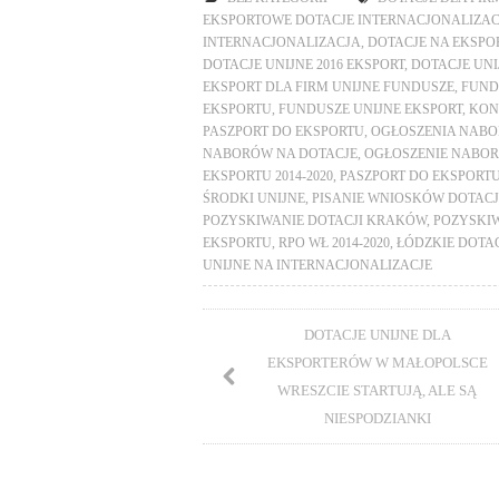
EKSPORTOWE DOTACJE INTERNACJONALIZA
INTERNACJONALIZACJA
,
DOTACJE NA EKSPO
DOTACJE UNIJNE 2016 EKSPORT
,
DOTACJE UNI
EKSPORT DLA FIRM UNIJNE FUNDUSZE
,
FUND
EKSPORTU
,
FUNDUSZE UNIJNE EKSPORT
,
KON
PASZPORT DO EKSPORTU
,
OGŁOSZENIA NAB
NABORÓW NA DOTACJE
,
OGŁOSZENIE NABOR
EKSPORTU 2014-2020
,
PASZPORT DO EKSPORTU
ŚRODKI UNIJNE
,
PISANIE WNIOSKÓW DOTAC
POZYSKIWANIE DOTACJI KRAKÓW
,
POZYSKIW
EKSPORTU
,
RPO WŁ 2014-2020
,
ŁÓDZKIE DOTAC
UNIJNE NA INTERNACJONALIZACJE
DOTACJE UNIJNE DLA
EKSPORTERÓW W MAŁOPOLSCE
WRESZCIE STARTUJĄ, ALE SĄ
NIESPODZIANKI