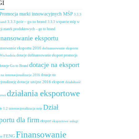
GI
 Promocja marki innowacyjnych MŚP
3.3.3
3.3.3 poir – go to brand
brand
3.3.3 wsparcie mśp w
ji marek produktowych – go to brand
inansowanie eksportu
ansowanie eksportu 2016
dofinansowanie eksportu
dotacje dofinansowanie eksport promocja
 Wschodnia
dotacje na eksport
dotacje Go to Brand
dotacje na
 na internacjonalizacje 2016
dotacje unijne 2016 eksport
cjonalizację
działalność
działania eksportowe
towa
Dział
ie 1.2 internacjonalizacja mśp
portu dla firm
eksport
eksportowe usługi
Finansowanie
FENG
ze