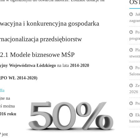
OS
Ja
zagra
owacyjna i konkurencyjna gospodarka
Po
rnacjonalizacja przedsiębiorstw
progr
Pl
2.2.1 Modele biznesowe MŚP
stworz
yjny Województwa Łódzkiego
na lata
2014-2020
Po
Salon
RPO WŁ 2014-2020)
Ze
dla
2026
jne na
Pr
iś można
016 roku
Ek
harmo
 jest