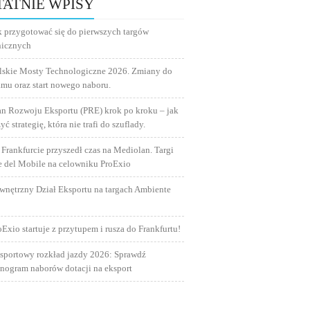
TATNIE WPISY
k przygotować się do pierwszych targów
nicznych
lskie Mosty Technologiczne 2026. Zmiany do
amu oraz start nowego naboru.
an Rozwoju Eksportu (PRE) krok po kroku – jak
yć strategię, która nie trafi do szuflady.
 Frankfurcie przyszedł czas na Mediolan. Targi
e del Mobile na celowniku ProExio
wnętrzny Dział Eksportu na targach Ambiente
oExio startuje z przytupem i rusza do Frankfurtu!
sportowy rozkład jazdy 2026: Sprawdź
nogram naborów dotacji na eksport