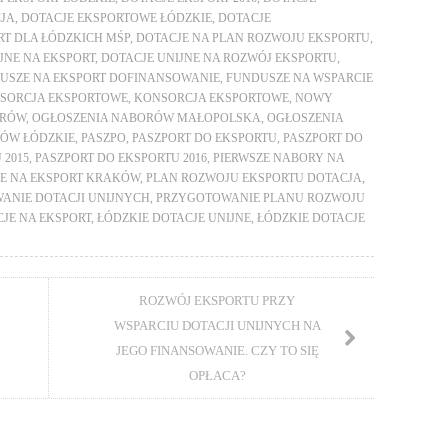
CJA
,
DOTACJE EKSPORTOWE ŁÓDZKIE
,
DOTACJE
RT DLA ŁÓDZKICH MŚP
,
DOTACJE NA PLAN ROZWOJU EKSPORTU
,
JNE NA EKSPORT
,
DOTACJE UNIJNE NA ROZWÓJ EKSPORTU
,
USZE NA EKSPORT DOFINANSOWANIE
,
FUNDUSZE NA WSPARCIE
SORCJA EKSPORTOWE
,
KONSORCJA EKSPORTOWE
,
NOWY
ORÓW
,
OGŁOSZENIA NABORÓW MAŁOPOLSKA
,
OGŁOSZENIA
ÓW ŁÓDZKIE
,
PASZPO
,
PASZPORT DO EKSPORTU
,
PASZPORT DO
 2015
,
PASZPORT DO EKSPORTU 2016
,
PIERWSZE NABORY NA
JE NA EKSPORT KRAKÓW
,
PLAN ROZWOJU EKSPORTU DOTACJA
,
ANIE DOTACJI UNIJNYCH
,
PRZYGOTOWANIE PLANU ROZWOJU
JE NA EKSPORT
,
ŁÓDZKIE DOTACJE UNIJNE
,
ŁÓDZKIE DOTACJE
ROZWÓJ EKSPORTU PRZY
WSPARCIU DOTACJI UNIJNYCH NA
JEGO FINANSOWANIE. CZY TO SIĘ
OPŁACA?