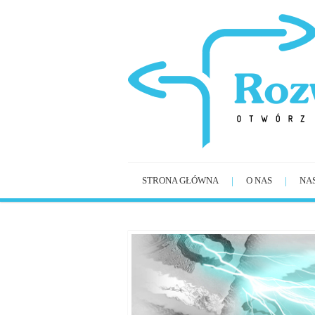
STRONA GŁÓWNA
O NAS
NA