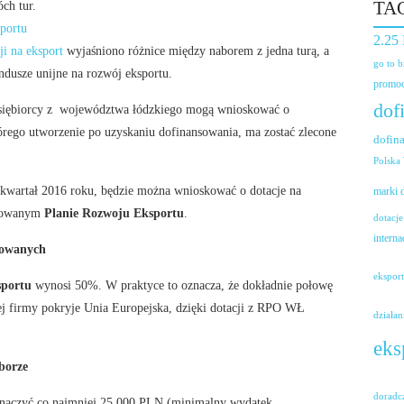
TA
ch tur.
portu
2.25
i na eksport
wyjaśniono różnice między naborem z jedna turą, a
go to 
ndusze unijne na rozwój eksportu.
promoc
dof
edsiębiorcy z województwa łódzkiego mogą wnioskować o
tórego utworzenie po uzyskaniu dofinansowania, ma zostać zlecone
dofin
Polska
 kwartał 2016 roku, będzie można wnioskować o dotacje na
marki
acowanym
Planie Rozwoju Eksportu
.
dotacje
interna
kowanych
ekspor
sportu
wynosi 50%. W praktyce to oznacza, że dokładnie połowę
iej firmy pokryje Unia Europejska, dzięki dotacji z RPO WŁ
działan
eks
borze
doradc
naczyć co najmniej 25 000 PLN (minimalny wydatek