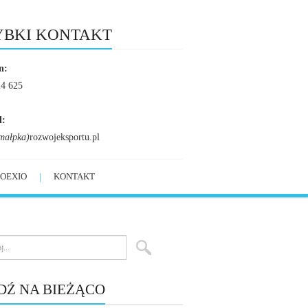
YBKI KONTAKT
n:
24 625
l:
małpka)
rozwojeksportu.pl
OEXIO
KONTAKT
DŹ NA BIEŻĄCO