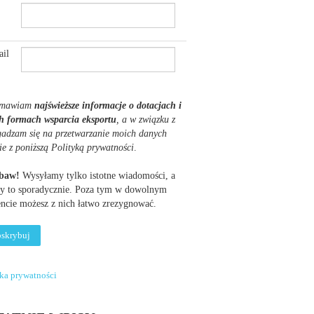
il
mawiam
najświeższe informacje o dotacjach i
h formach wsparcia eksportu
, a w związku z
gadzam się na przetwarzanie moich danych
ie z poniższą Polityką prywatności
.
obaw!
Wysyłamy tylko istotne wiadomości, a
y to sporadycznie. Poza tym w dowolnym
cie możesz z nich łatwo zrezygnować.
yka prywatności