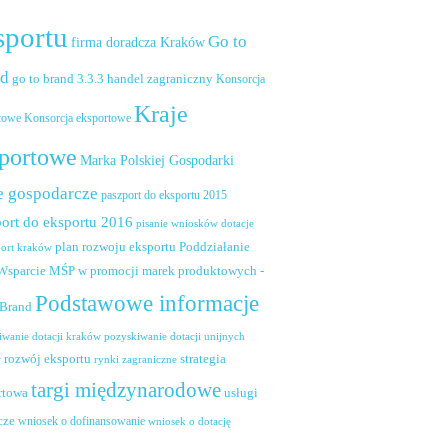
sportu
Go to
firma doradcza Kraków
nd
handel zagraniczny
go to brand 3.3.3
Konsorcja
Kraje
towe
Konsorcja eksportowe
portowe
Marka Polskiej Gospodarki
e gospodarcze
paszport do eksportu 2015
ort do eksportu 2016
pisanie wniosków dotacje
plan rozwoju eksportu
Poddziałanie
port kraków
 Wsparcie MŚP w promocji marek produktowych -
Podstawowe informacje
 Brand
pozyskiwanie dotacji unijnych
iwanie dotacji kraków
rozwój eksportu
strategia
w
rynki zagraniczne
targi międzynarodowe
usługi
rtowa
cze
wniosek o dofinansowanie
wniosek o dotację