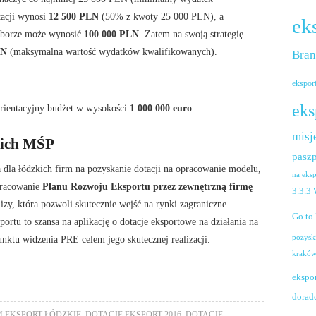
tacji wynosi
12 500 PLN
(50% z kwoty 25 000 PLN), a
ek
aborze może wynosić
100 000 PLN
. Zatem na swoją strategię
LN
(maksymalna wartość wydatków kwalifikowanych).
Bra
ekspor
eks
rientacyjny budżet w wysokości
1 000 000 euro
.
misj
kich MŚP
paszp
 dla łódzkich firm na pozyskanie dotacji na opracowanie modelu,
na eks
Opracowanie
Planu Rozwoju Eksportu
przez zewnętrzną firmę
3.3.3
izy, która pozwoli skutecznie wejść na rynki zagraniczne.
Go to
rtu to szansa na aplikację o dotacje eksportowe na działania na
unktu widzenia PRE celem jego skutecznej realizacji.
pozysk
krakó
ekspo
dorad
M EKSPORT ŁÓDZKIE
,
DOTACJE EKSPORT 2016
,
DOTACJE