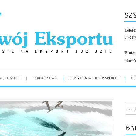
SZ
Telefo
793 0
E-mai
biuro
(
SZE USŁUGI
DORADZTWO
PLAN ROZWOJU EKSPORTU
PR
BĄ