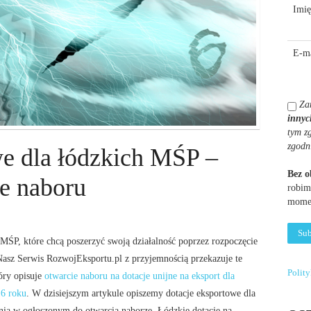
Imię
E-ma
Za
innyc
tym z
zgodn
we dla łódzkich MŚP –
Bez 
e naboru
robim
momen
 MŚP, które chcą poszerzyć swoją działalność poprzez rozpoczęcie
 Nasz Serwis RozwojEksportu.pl z przyjemnością przekazuje te
Polit
óry opisuje
otwarcie naboru na dotacje unijne na eksport dla
16 roku
. W dzisiejszym artykule opiszemy
dotacje eksportowe dla
nia w ogłoszonym do otwarcia naborze. Łódzkie dotacje na