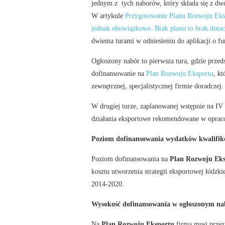
jednym z tych naborów, który składa się z dwó
W artykule
Przygotowanie Planu Rozwoju Eks
jednak obowiązkowe. Brak planu to brak dotacj
dwiema turami w odniesieniu do aplikacji o fu
Ogłoszony nabór to pierwsza tura, gdzie prz
dofinansowanie na
Plan Rozwoju Eksportu
, k
zewnętrznej, specjalistycznej firmie doradczej.
W drugiej turze, zaplanowanej wstępnie na IV
działania eksportowe rekomendowane w opr
Poziom dofinansowania wydatków kwalifi
Poziom dofinansowania na
Plan Rozwoju Ek
kosztu utworzenia strategii eksportowej łódzk
2014-2020.
Wysokość dofinansowania w ogłoszonym na
Na
Plan Rozwoju Eksportu
firma musi przez