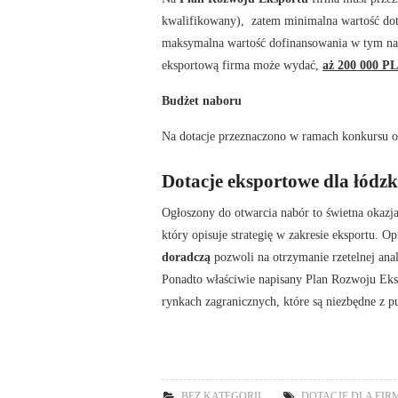
kwalifikowany), zatem minimalna wartość do
maksymalna wartość dofinansowania w tym n
eksportową firma może wydać,
aż 200 000 P
Budżet naboru
Na dotacje przeznaczono w ramach konkursu o
Dotacje eksportowe dla łódz
Ogłoszony do otwarcia nabór to świetna okazja
który opisuje strategię w zakresie eksportu. 
doradczą
pozwoli na otrzymanie rzetelnej anal
Ponadto właściwie napisany Plan Rozwoju Ekspo
rynkach zagranicznych, które są niezbędne z p
BEZ KATEGORII
DOTACJE DLA FIR