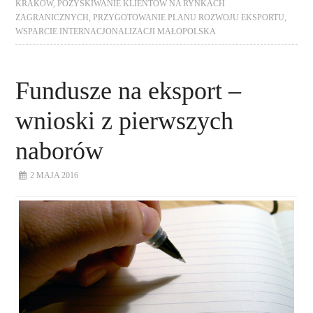
KRAKÓW
,
POZYSKIWANIE KLIENTÓW NA RYNKACH
ZAGRANICZNYCH
,
PRZYGOTOWANIE PLANU ROZWOJU EKSPORTU
,
WSPARCIE INTERNACJONALIZACJI MAŁOPOLSKA
Fundusze na eksport –
wnioski z pierwszych
naborów
2 MAJA 2016