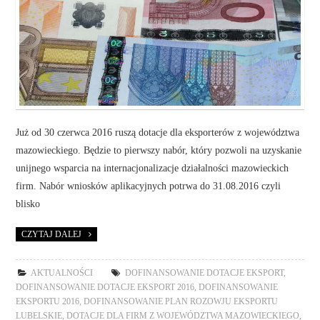
Już od 30 czerwca 2016 ruszą dotacje dla eksporterów z województwa
mazowieckiego. Będzie to pierwszy nabór, który pozwoli na uzyskanie
unijnego wsparcia na internacjonalizacje działalności mazowieckich
firm. Nabór wniosków aplikacyjnych potrwa do 31.08.2016 czyli
blisko
CZYTAJ DALEJ
AKTUALNOŚCI
DOFINANSOWANIE DOTACJE EKSPORT
,
DOFINANSOWANIE DOTACJE EKSPORT 2016
,
DOFINANSOWANIE
EKSPORTU 2016
,
DOFINANSOWANIE PLAN ROZOWJU EKSPORTU
LUBELSKIE
,
DOTACJE DLA FIRM Z WOJEWÓDZTWA MAZOWIECKIEGO
,