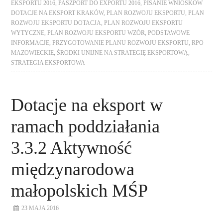
EKSPORTU 2016
,
PASZPORT DO EXPORTU 2016
,
PISANIE WNIOSKÓW
DOTACJE NA EKSPORT KRAKÓW
,
PLAN ROZWOJU EKSPORTU
,
PLAN
ROZWOJU EKSPORTU DOTACJA
,
PLAN ROZWOJU EKSPORTU
WYTYCZNE
,
PLAN ROZWOJU EKSPORTU WZÓR
,
PODSTAWOWE
INFORMACJE
,
PRZYGOTOWANIE PLANU ROZWOJU EKSPORTU
,
RPO
MAZOWIECKIE
,
ŚRODKI UNIJNE NA STRATEGIĘ EKSPORTOWĄ
,
STRATEGIA EKSPORTOWA
Dotacje na eksport w
ramach poddziałania
3.3.2 Aktywność
międzynarodowa
małopolskich MŚP
23 MAJA 2016