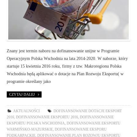
Znany jest termin naboru na dofinansowanie unijne w Programie
Operacyjnym Polska Wschodnia na lata 2014-2020. W naborze, który
startuje 15 kwietnia 2016 roku, firmy z tzw. Makroregionu Polska
Wschodnia będą aplikować o dotacje na Plan Rozwoju Eksportu( w
programie określany jako
CZYTAJ DALEJ
AKTUALNOŚCI
DOFINANSOWANIE DOTACJE EKSPORT
2016
,
DOFINANSOWANIE EKSPORTU 2016
,
DOFINANSOWANIE
EKSPORTU POLSKA WSCHODNIA
,
DOFINANSOWANIE EKSPORTU
WARMIŃSKO-MAZURSKIE
,
DOFINANSOWANIE EKSPORU
PODKARPACKIE
,
DOFINANSOWANIE PLAN ROZOWJU EKSPORTU