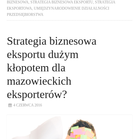
BIZNESOWA
,
STRATEGIA BIZNESOWA EKSPORTU
,
STRATEGIA
EKSPORTOWA
,
UMIĘDZYNARODOWIENIE DZIAŁALNOŚCI
PRZEDSIĘBIORSTWA
Strategia biznesowa
eksportu dużym
kłopotem dla
mazowieckich
eksporterów?
4 CZERWCA 2016