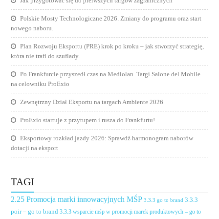
Jak przygotować się do pierwszych targów zagranicznych
Polskie Mosty Technologiczne 2026. Zmiany do programu oraz start
nowego naboru.
Plan Rozwoju Eksportu (PRE) krok po kroku – jak stworzyć strategię,
która nie trafi do szuflady.
Po Frankfurcie przyszedł czas na Mediolan. Targi Salone del Mobile
na celowniku ProExio
Zewnętrzny Dział Eksportu na targach Ambiente 2026
ProExio startuje z przytupem i rusza do Frankfurtu!
Eksportowy rozkład jazdy 2026: Sprawdź harmonogram naborów
dotacji na eksport
TAGI
2.25 Promocja marki innowacyjnych MŚP
3.3.3
3.3.3 go to brand
poir – go to brand
3.3.3 wsparcie mśp w promocji marek produktowych – go to