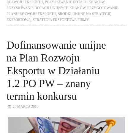
ROZWOJU EKSPORTU
,
POZYSKIWANIE DOTACJI KRAKÓW
,
POZYSKIWANIE DOTACJI UNIJNYCH KRAKÓW
,
PRZYGOTOWANIE
PLANU ROZWOJU EKSPORTU
,
ŚRODKI UNIJNE NA STRATEGIĘ
EKSPORTOWĄ
,
STRATEGIA EKSPORTOWA FIRMY
Dofinansowanie unijne
na Plan Rozwoju
Eksportu w Działaniu
1.2 PO PW – znany
termin konkursu
25 MARCA 2016