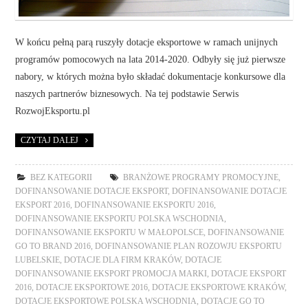
W końcu pełną parą ruszyły dotacje eksportowe w ramach unijnych
programów pomocowych na lata 2014-2020. Odbyły się już pierwsze
nabory, w których można było składać dokumentacje konkursowe dla
naszych partnerów biznesowych. Na tej podstawie Serwis
RozwojEksportu.pl
CZYTAJ DALEJ
BEZ KATEGORII
BRANŻOWE PROGRAMY PROMOCYJNE
,
DOFINANSOWANIE DOTACJE EKSPORT
,
DOFINANSOWANIE DOTACJE
EKSPORT 2016
,
DOFINANSOWANIE EKSPORTU 2016
,
DOFINANSOWANIE EKSPORTU POLSKA WSCHODNIA
,
DOFINANSOWANIE EKSPORTU W MAŁOPOLSCE
,
DOFINANSOWANIE
GO TO BRAND 2016
,
DOFINANSOWANIE PLAN ROZOWJU EKSPORTU
LUBELSKIE
,
DOTACJE DLA FIRM KRAKÓW
,
DOTACJE
DOFINANSOWANIE EKSPORT PROMOCJA MARKI
,
DOTACJE EKSPORT
2016
,
DOTACJE EKSPORTOWE 2016
,
DOTACJE EKSPORTOWE KRAKÓW
,
DOTACJE EKSPORTOWE POLSKA WSCHODNIA
,
DOTACJE GO TO