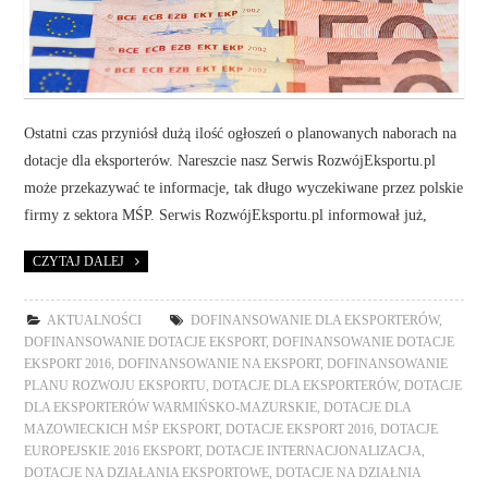
Ostatni czas przyniósł dużą ilość ogłoszeń o planowanych naborach na
dotacje dla eksporterów. Nareszcie nasz Serwis RozwójEksportu.pl
może przekazywać te informacje, tak długo wyczekiwane przez polskie
firmy z sektora MŚP. Serwis RozwójEksportu.pl informował już,
CZYTAJ DALEJ
AKTUALNOŚCI
DOFINANSOWANIE DLA EKSPORTERÓW
,
DOFINANSOWANIE DOTACJE EKSPORT
,
DOFINANSOWANIE DOTACJE
EKSPORT 2016
,
DOFINANSOWANIE NA EKSPORT
,
DOFINANSOWANIE
PLANU ROZWOJU EKSPORTU
,
DOTACJE DLA EKSPORTERÓW
,
DOTACJE
DLA EKSPORTERÓW WARMIŃSKO-MAZURSKIE
,
DOTACJE DLA
MAZOWIECKICH MŚP EKSPORT
,
DOTACJE EKSPORT 2016
,
DOTACJE
EUROPEJSKIE 2016 EKSPORT
,
DOTACJE INTERNACJONALIZACJA
,
DOTACJE NA DZIAŁANIA EKSPORTOWE
,
DOTACJE NA DZIAŁNIA