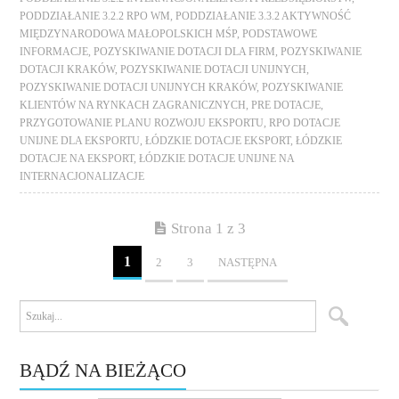
PODDZIAŁANIE 3.2.2 RPO WM
,
PODDZIAŁANIE 3.3.2 AKTYWNOŚĆ
MIĘDZYNARODOWA MAŁOPOLSKICH MŚP
,
PODSTAWOWE
INFORMACJE
,
POZYSKIWANIE DOTACJI DLA FIRM
,
POZYSKIWANIE
DOTACJI KRAKÓW
,
POZYSKIWANIE DOTACJI UNIJNYCH
,
POZYSKIWANIE DOTACJI UNIJNYCH KRAKÓW
,
POZYSKIWANIE
KLIENTÓW NA RYNKACH ZAGRANICZNYCH
,
PRE DOTACJE
,
PRZYGOTOWANIE PLANU ROZWOJU EKSPORTU
,
RPO DOTACJE
UNIJNE DLA EKSPORTU
,
ŁÓDZKIE DOTACJE EKSPORT
,
ŁÓDZKIE
DOTACJE NA EKSPORT
,
ŁÓDZKIE DOTACJE UNIJNE NA
INTERNACJONALIZACJE
Strona 1 z 3
1
2
3
NASTĘPNA
BĄDŹ NA BIEŻĄCO