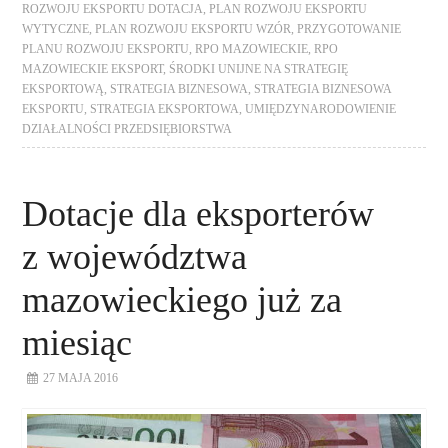
ROZWOJU EKSPORTU DOTACJA
,
PLAN ROZWOJU EKSPORTU
WYTYCZNE
,
PLAN ROZWOJU EKSPORTU WZÓR
,
PRZYGOTOWANIE
PLANU ROZWOJU EKSPORTU
,
RPO MAZOWIECKIE
,
RPO
MAZOWIECKIE EKSPORT
,
ŚRODKI UNIJNE NA STRATEGIĘ
EKSPORTOWĄ
,
STRATEGIA BIZNESOWA
,
STRATEGIA BIZNESOWA
EKSPORTU
,
STRATEGIA EKSPORTOWA
,
UMIĘDZYNARODOWIENIE
DZIAŁALNOŚCI PRZEDSIĘBIORSTWA
Dotacje dla eksporterów
z województwa
mazowieckiego już za
miesiąc
27 MAJA 2016