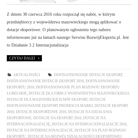
Z dniem 30 czerwca 2016 roku rozpoczął się nabór, w którym
przedsiębiorcy z województwa mazowieckiego mogą aplikować o
dotacje eksportowe. O planowanym ogłoszeniu tego naboru
informowano już na łamach naszego Serwisu RozwójEksportu.pl. Jest
to Działanie 3.2 Internacjonalizacja
CZYTAJ DALEJ
AKTUALNOŚCI
DOFINANSOWANIE DOTACJE EKSPORT
,
DOFINANSOWANIE DOTACJE EKSPORT 2016
,
DOFINANSOWANIE
EKSPORTU 2016
,
DOFINANSOWANIE PLAN ROZOWJU EKSPORTU
LUBELSKIE
,
DOTACJE DLA FIRM Z WOJEWÓDZTWA MAZOWIECKIEGO
,
DOTACJE DLA MAZOWIECKICH MŚP EKSPORT
,
DOTACJE
DOFINANSOWANIE EKSPORT PROMOCJA MARKI
,
DOTACJE EKSPORT
2016
,
DOTACJE EKSPORTOWE 2016
,
DOTACJE NA DZIAŁANIA
EKSPORTOWE
,
DOTACJE NA EKSPORT 2016
,
DOTACJE NA
INTERNACJONALIZACJĘ
,
DOTACJE NA INTERNACJONALIZACJE 2016
,
DOTACJE NA INTERNECJONALIZACJE
,
DOTACJE NA PLAN ROZWOJU
EKSPORTU
,
DOTACJE NA ROZWÓJ DZIAŁALNOŚCI EKSPORTOWEJ
,