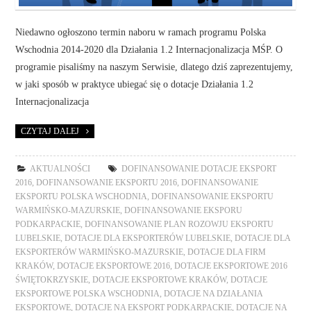
Niedawno ogłoszono termin naboru w ramach programu Polska
Wschodnia 2014-2020 dla Działania 1.2 Internacjonalizacja MŚP. O
programie pisaliśmy na naszym Serwisie, dlatego dziś zaprezentujemy,
w jaki sposób w praktyce ubiegać się o dotacje Działania 1.2
Internacjonalizacja
CZYTAJ DALEJ
AKTUALNOŚCI
DOFINANSOWANIE DOTACJE EKSPORT
2016
,
DOFINANSOWANIE EKSPORTU 2016
,
DOFINANSOWANIE
EKSPORTU POLSKA WSCHODNIA
,
DOFINANSOWANIE EKSPORTU
WARMIŃSKO-MAZURSKIE
,
DOFINANSOWANIE EKSPORU
PODKARPACKIE
,
DOFINANSOWANIE PLAN ROZOWJU EKSPORTU
LUBELSKIE
,
DOTACJE DLA EKSPORTERÓW LUBELSKIE
,
DOTACJE DLA
EKSPORTERÓW WARMIŃSKO-MAZURSKIE
,
DOTACJE DLA FIRM
KRAKÓW
,
DOTACJE EKSPORTOWE 2016
,
DOTACJE EKSPORTOWE 2016
ŚWIĘTOKRZYSKIE
,
DOTACJE EKSPORTOWE KRAKÓW
,
DOTACJE
EKSPORTOWE POLSKA WSCHODNIA
,
DOTACJE NA DZIAŁANIA
EKSPORTOWE
,
DOTACJE NA EKSPORT PODKARPACKIE
,
DOTACJE NA