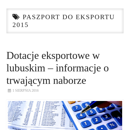
STRONA GŁÓWNA
PASZPORT DO EKSPORTU
O NAS
2015
NASZE USŁUGI
DORADZTWO
Dotacje eksportowe w
lubuskim – informacje o
PLAN ROZWOJU EKSPORTU
trwającym naborze
PROEXIO
1 SIERPNIA 2016
KONTAKT