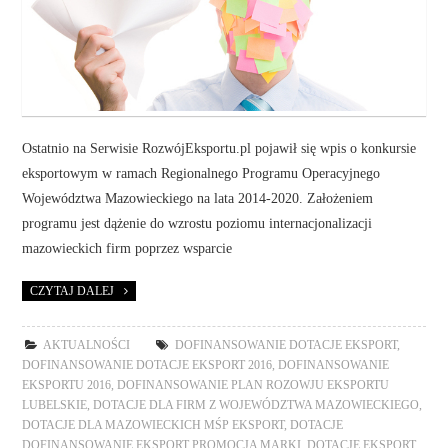
Ostatnio na Serwisie RozwójEksportu.pl pojawił się wpis o konkursie
eksportowym w ramach Regionalnego Programu Operacyjnego
Województwa Mazowieckiego na lata 2014-2020. Założeniem
programu jest dążenie do wzrostu poziomu internacjonalizacji
mazowieckich firm poprzez wsparcie
CZYTAJ DALEJ
AKTUALNOŚCI
DOFINANSOWANIE DOTACJE EKSPORT
,
DOFINANSOWANIE DOTACJE EKSPORT 2016
,
DOFINANSOWANIE
EKSPORTU 2016
,
DOFINANSOWANIE PLAN ROZOWJU EKSPORTU
LUBELSKIE
,
DOTACJE DLA FIRM Z WOJEWÓDZTWA MAZOWIECKIEGO
,
DOTACJE DLA MAZOWIECKICH MŚP EKSPORT
,
DOTACJE
DOFINANSOWANIE EKSPORT PROMOCJA MARKI
,
DOTACJE EKSPORT