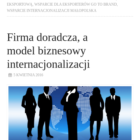
EKSPORTOWĄ
,
WSPARCIE DLA EKSPORTERÓW GO TO BRAND
,
WSPARCIE INTERNACJONALIZACJI MAŁOPOLSKA
Firma doradcza, a
model biznesowy
internacjonalizacji
5 KWIETNIA 2016