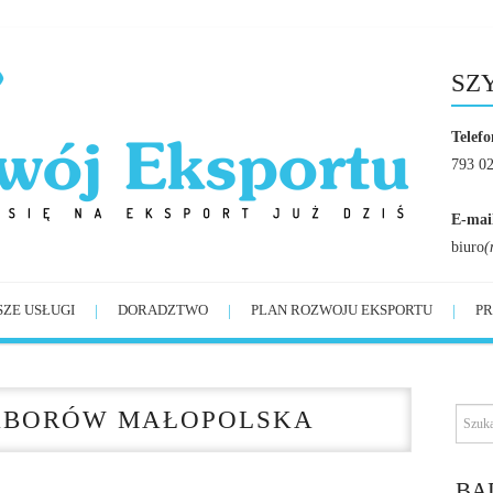
SZ
Telefo
793 0
E-mai
biuro
(
SZE USŁUGI
DORADZTWO
PLAN ROZWOJU EKSPORTU
PR
ABORÓW MAŁOPOLSKA
BĄ