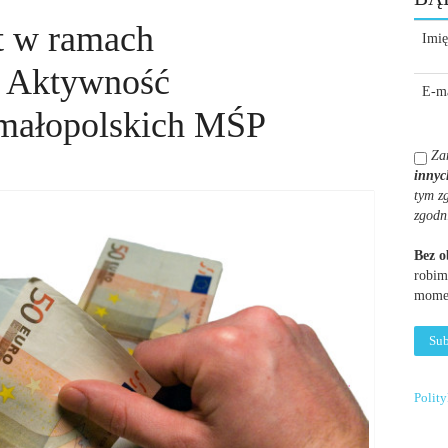
t w ramach
Imię
2 Aktywność
E-ma
małopolskich MŚP
Za
innyc
tym z
zgodn
Bez 
robim
momen
Polit