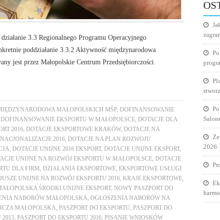
OS
Ja
zagra
y działanie 3.3 Regionalnego Programu Operacyjnego
kretnie poddziałanie 3.3.2 Aktywność międzynarodowa
Po
ny jest przez Małopolskie Centrum Przedsiębiorczości.
progr
Pl
stworz
Po
 MIĘDZYNARODOWA MAŁOPOLSKICH MŚP
,
DOFINANSOWANIE
Salon
,
DOFINANSOWANIE EKSPORTU W MAŁOPOLSCE
,
DOTACJE DLA
RT 2016
,
DOTACJE EKSPORTOWE KRAKÓW
,
DOTACJE NA
Ze
RNACJONALIZACJE 2016
,
DOTACJE NA PLAN ROZWOJU
2026
CJA
,
DOTACJE UNIJNE 2016 EKSPORT
,
DOTACJE UNIJNE EKSPORT
,
ACJE UNIJNE NA ROZWÓJ EKSPORTU W MAŁOPOLSCE
,
DOTACJE
Pr
RTU DLA FIRM
,
DZIAŁANIA EKSPORTOWE
,
EKSPORTOWE USŁUGI
USZE UNIJNE NA ROZWÓJ EKSPORTU 2016
,
KRAJE EKSPORTOWE
,
Ek
MAŁOPOLSKA ŚRODKI UNIJNE EKSPORT
,
NOWY PASZPORT DO
harmo
ENIA NABORÓW MAŁOPOLSKA
,
OGŁOSZENIA NABORÓW NA
ORCZA MAŁOPOLSKA
,
PASZPORT DO EKSPORTU
,
PASZPORT DO
 2015
,
PASZPORT DO EKSPORTU 2016
,
PISANIE WNIOSKÓW