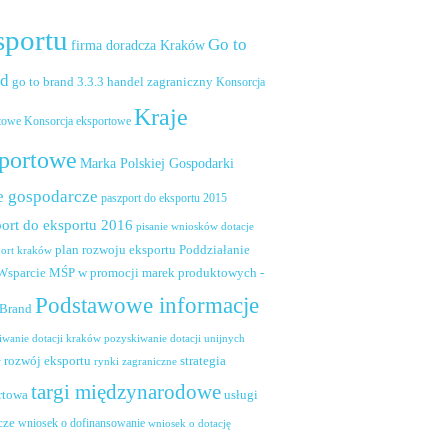
sportu
Go to
firma doradcza Kraków
nd
handel zagraniczny
go to brand 3.3.3
Konsorcja
Kraje
towe
Konsorcja eksportowe
portowe
Marka Polskiej Gospodarki
e gospodarcze
paszport do eksportu 2015
ort do eksportu 2016
pisanie wniosków dotacje
plan rozwoju eksportu
Poddziałanie
port kraków
 Wsparcie MŚP w promocji marek produktowych -
Podstawowe informacje
 Brand
pozyskiwanie dotacji unijnych
iwanie dotacji kraków
rozwój eksportu
strategia
w
rynki zagraniczne
targi międzynarodowe
usługi
rtowa
cze
wniosek o dofinansowanie
wniosek o dotację