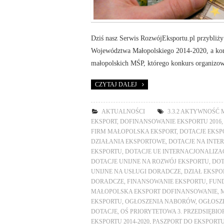
Dziś nasz Serwis RozwójEksportu.pl przybliż
Województwa Małopolskiego 2014-2020, a kon
małopolskich MŚP, którego konkurs organizowa
CZYTAJ DALEJ
AKTUALNOŚCI
3.3.2 AKTYWNOŚĆ
EKSPORT
,
DOFINANSOWANIE EKSPORTU 2016
FIRM MAŁOPOLSKA EKSPORT
,
DOTACJE EKSPO
DZIAŁANIA EKSPORTOWE
,
DOTACJE NA INTE
EKSPORTU
,
DOTACJE UE INTERNACJONALIZA
DOTACJE UNIJNE NA ROZWÓJ EKSPORTU
,
DOT
UNIJNE NA USŁUGI DORADCZE
,
DZIAŁ EKSPO
DORADCZE
,
FINANSOWANIE EKSPORTU
,
FUND
MAŁOPOLSKA EKSPORT DOFINANSOWANIE
,
EKSPORTU
,
OGŁOSZENIA NABORÓW
,
OGŁOSZ
DOTACJE
,
OŚ PRIORYTETOWA 3. PRZEDSIĘBI
EKSPORTU 2014-2020
,
PASZPORT DO EKSPORTU