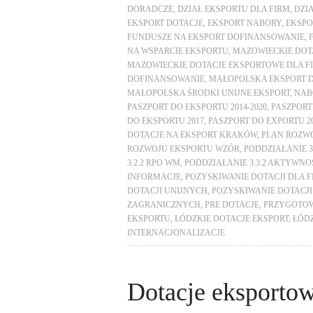
DORADCZE
,
DZIAŁ EKSPORTU DLA FIRM
,
DZI
EKSPORT DOTACJE
,
EKSPORT NABORY
,
EKSPO
FUNDUSZE NA EKSPORT DOFINANSOWANIE
,
NA WSPARCIE EKSPORTU
,
MAZOWIECKIE DOTA
MAZOWIECKIE DOTACJE EKSPORTOWE DLA F
DOFINANSOWANIE
,
MAŁOPOLSKA EKSPORT 
MAŁOPOLSKA ŚRODKI UNIJNE EKSPORT
,
NAB
PASZPORT DO EKSPORTU 2014-2020
,
PASZPORT
DO EKSPORTU 2017
,
PASZPORT DO EXPORTU 2
DOTACJE NA EKSPORT KRAKÓW
,
PLAN ROZW
ROZWOJU EKSPORTU WZÓR
,
PODDZIAŁANIE 3
3.2.2 RPO WM
,
PODDZIAŁANIE 3.3.2 AKTYW
INFORMACJE
,
POZYSKIWANIE DOTACJI DLA F
DOTACJI UNIJNYCH
,
POZYSKIWANIE DOTACJ
ZAGRANICZNYCH
,
PRE DOTACJE
,
PRZYGOTOW
EKSPORTU
,
ŁÓDZKIE DOTACJE EKSPORT
,
ŁÓDZ
INTERNACJONALIZACJE
Dotacje eksporto