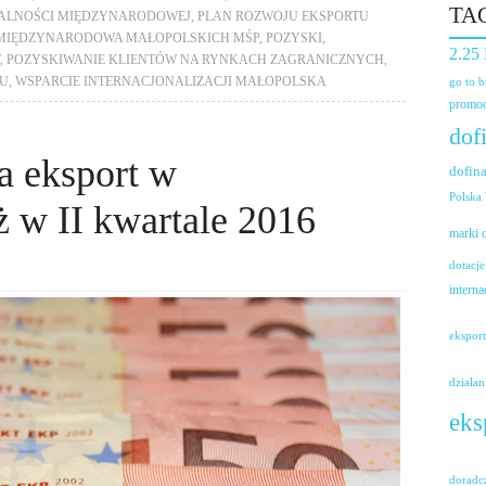
TA
ŁALNOŚCI MIĘDZYNARODOWEJ
,
PLAN ROZWOJU EKSPORTU
Ć MIĘDZYNARODOWA MAŁOPOLSKICH MŚP
,
POZYSKI
,
2.25
,
POZYSKIWANIE KLIENTÓW NA RYNKACH ZAGRANICZNYCH
,
TU
,
WSPARCIE INTERNACJONALIZACJI MAŁOPOLSKA
go to 
promoc
dof
a eksport w
dofin
Polska
 w II kwartale 2016
marki
dotacje
interna
ekspor
działan
eks
doradc