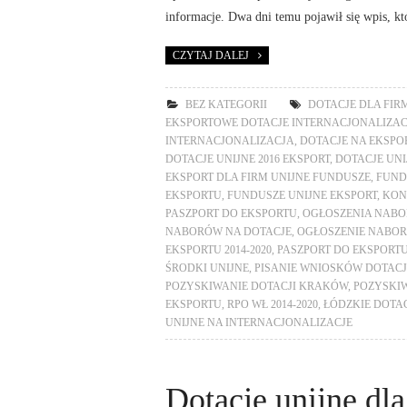
informacje. Dwa dni temu pojawił się wpis, kt
CZYTAJ DALEJ
BEZ KATEGORII
DOTACJE DLA FIR
EKSPORTOWE DOTACJE INTERNACJONALIZA
INTERNACJONALIZACJA
,
DOTACJE NA EKSPO
DOTACJE UNIJNE 2016 EKSPORT
,
DOTACJE UNI
EKSPORT DLA FIRM UNIJNE FUNDUSZE
,
FUND
EKSPORTU
,
FUNDUSZE UNIJNE EKSPORT
,
KON
PASZPORT DO EKSPORTU
,
OGŁOSZENIA NAB
NABORÓW NA DOTACJE
,
OGŁOSZENIE NABOR
EKSPORTU 2014-2020
,
PASZPORT DO EKSPORTU
ŚRODKI UNIJNE
,
PISANIE WNIOSKÓW DOTAC
POZYSKIWANIE DOTACJI KRAKÓW
,
POZYSKIW
EKSPORTU
,
RPO WŁ 2014-2020
,
ŁÓDZKIE DOTAC
UNIJNE NA INTERNACJONALIZACJE
Dotacje unijne dl