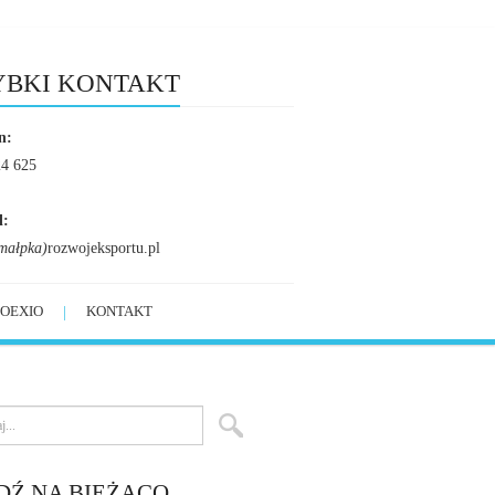
YBKI KONTAKT
n:
24 625
l:
małpka)
rozwojeksportu.pl
OEXIO
KONTAKT
DŹ NA BIEŻĄCO