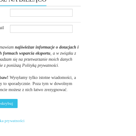
il
mawiam
najświeższe informacje o dotacjach i
h formach wsparcia eksportu
, a w związku z
gadzam się na przetwarzanie moich danych
ie z poniższą Polityką prywatności
.
obaw!
Wysyłamy tylko istotne wiadomości, a
y to sporadycznie. Poza tym w dowolnym
cie możesz z nich łatwo zrezygnować.
yka prywatności