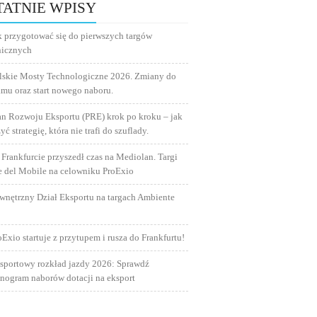
TATNIE WPISY
k przygotować się do pierwszych targów
nicznych
lskie Mosty Technologiczne 2026. Zmiany do
amu oraz start nowego naboru.
an Rozwoju Eksportu (PRE) krok po kroku – jak
yć strategię, która nie trafi do szuflady.
 Frankfurcie przyszedł czas na Mediolan. Targi
e del Mobile na celowniku ProExio
wnętrzny Dział Eksportu na targach Ambiente
oExio startuje z przytupem i rusza do Frankfurtu!
sportowy rozkład jazdy 2026: Sprawdź
nogram naborów dotacji na eksport