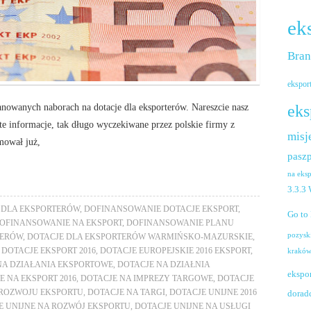
ek
Bra
ekspor
lanowanych naborach na dotacje dla eksporterów. Nareszcie nasz
eks
 informacje, tak długo wyczekiwane przez polskie firmy z
misj
mował już,
paszp
na eks
3.3.3
 DLA EKSPORTERÓW
,
DOFINANSOWANIE DOTACJE EKSPORT
,
Go to
OFINANSOWANIE NA EKSPORT
,
DOFINANSOWANIE PLANU
pozysk
TERÓW
,
DOTACJE DLA EKSPORTERÓW WARMIŃSKO-MAZURSKIE
,
,
DOTACJE EKSPORT 2016
,
DOTACJE EUROPEJSKIE 2016 EKSPORT
,
krakó
NA DZIAŁANIA EKSPORTOWE
,
DOTACJE NA DZIAŁNIA
ekspo
E NA EKSPORT 2016
,
DOTACJE NA IMPREZY TARGOWE
,
DOTACJE
 ROZWOJU EKSPORTU
,
DOTACJE NA TARGI
,
DOTACJE UNIJNE 2016
dorad
E UNIJNE NA ROZWÓJ EKSPORTU
,
DOTACJE UNIJNE NA USŁUGI