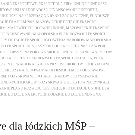
AŁANIA EKSPORTOWE
,
EKSPORT DLA FIRM UNIJNE FUNDUSZE
,
RTOWE USŁUGI DORADCZE
,
FINANSOWANIE EKSPORTU
,
FUNDUSZE NA SPRZEDAŻ NA RYNKI ZAGRANICZNE
,
FUNDUSZE
CJE DLA FIRM 2016
,
MAZOWIECKIE DOTACJE EKSPORT
,
IRM
,
MAZOWIECKIE DOTACJE UNIJNE
,
MAZOWIECKIE EKSPORT
DOFINANSOWANIE
,
MAŁOPOLSKA PLAN ROZWOJU EKSPORTU
,
ORY DOTACJE EKSPORT
,
OGŁOSZENIA NABORÓW MAŁOPOLSKA
,
 DO EKSPORTU 2015
,
PASZPORT DO EKSPORTU 2016
,
PASZPORT
016
,
PIERWSZE NABORY NA ŚRODKI UNIJNE
,
PISANIE WNIOSKÓW
OJU EKSPORTU
,
PLAN ROZWOJU EKSPORTU DOTACJA
,
PLAN
.2.2 INTERNACJONALIZACJA PRZEDSIĘBIORSTW
,
PODDZIAŁANIE
NOŚĆ MIĘDZYNARODOWA MAŁOPOLSKICH MŚP
,
PODSTAWOWE
IRM
,
POZYSKIWANIE DOTACJI KRAKÓW
,
POZYSKIWANIE
I UNIJNYCH KRAKÓW
,
POZYSKIWANIE KLIENTÓW NA RYNKACH
ANIE PLANU ROZWOJU EKSPORTU
,
RPO DOTACJE UNIJNE DLA
KIE DOTACJE NA EKSPORT
,
ŁÓDZKIE DOTACJE UNIJNE NA
we dla łódzkich MŚP –