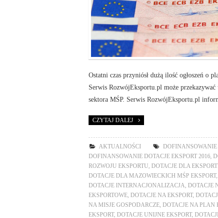
Ostatni czas przyniósł dużą ilość ogłoszeń o p
Serwis RozwójEksportu.pl może przekazywać te
sektora MŚP. Serwis RozwójEksportu.pl infor
CZYTAJ DALEJ
AKTUALNOŚCI
DOFINANSOWANIE
DOFINANSOWANIE DOTACJE EKSPORT 2016
,
D
ROZWOJU EKSPORTU
,
DOTACJE DLA EKSPOR
DOTACJE DLA MAZOWIECKICH MŚP EKSPORT
DOTACJE INTERNACJONALIZACJA
,
DOTACJE 
EKSPORTOWE
,
DOTACJE NA EKSPORT
,
DOTACJ
NA MISJE GOSPODARCZE
,
DOTACJE NA PLAN
EKSPORT
,
DOTACJE UNIJNE EKSPORT
,
DOTACJ