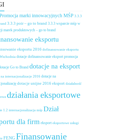
GI
 Promocja marki innowacyjnych MŚP
3.3.3
3.3.3 poir – go to brand
brand
3.3.3 wsparcie mśp w
ji marek produktowych – go to brand
inansowanie eksportu
ansowanie eksportu 2016
dofinansowanie eksportu
dotacje dofinansowanie eksport promocja
 Wschodnia
dotacje na eksport
dotacje Go to Brand
dotacje na
 na internacjonalizacje 2016
dotacje unijne 2016 eksport
cjonalizację
działalność
działania eksportowe
towa
Dział
ie 1.2 internacjonalizacja mśp
portu dla firm
eksport
eksportowe usługi
Finansowanie
FENG
ze