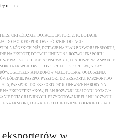
óry opisuje
M EKSPORT ŁÓDZKIE
,
DOTACJE EKSPORT 2016
,
DOTACJE
CJA
,
DOTACJE EKSPORTOWE ŁÓDZKIE
,
DOTACJE
RT DLA ŁÓDZKICH MŚP
,
DOTACJE NA PLAN ROZWOJU EKSPORTU
,
JNE NA EKSPORT
,
DOTACJE UNIJNE NA ROZWÓJ EKSPORTU
,
USZE NA EKSPORT DOFINANSOWANIE
,
FUNDUSZE NA WSPARCIE
SORCJA EKSPORTOWE
,
KONSORCJA EKSPORTOWE
,
NOWY
ORÓW
,
OGŁOSZENIA NABORÓW MAŁOPOLSKA
,
OGŁOSZENIA
ÓW ŁÓDZKIE
,
PASZPO
,
PASZPORT DO EKSPORTU
,
PASZPORT DO
 2015
,
PASZPORT DO EKSPORTU 2016
,
PIERWSZE NABORY NA
JE NA EKSPORT KRAKÓW
,
PLAN ROZWOJU EKSPORTU DOTACJA
,
ANIE DOTACJI UNIJNYCH
,
PRZYGOTOWANIE PLANU ROZWOJU
JE NA EKSPORT
,
ŁÓDZKIE DOTACJE UNIJNE
,
ŁÓDZKIE DOTACJE
a eksporterów w