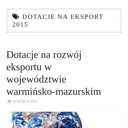
STRONA GŁÓWNA
DOTACJE NA EKSPORT
O NAS
2015
NASZE USŁUGI
DORADZTWO
Dotacje na rozwój
eksportu w
PLAN ROZWOJU EKSPORTU
województwie
PROEXIO
warmińsko-mazurskim
KONTAKT
18 MARCA 2016