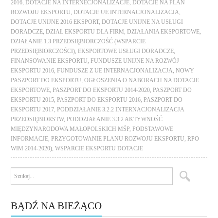
2016
,
DOTACJE NA INTERNECJONALIZACJE
,
DOTACJE NA PLAN
ROZWOJU EKSPORTU
,
DOTACJE UE INTERNACJONALIZACJA
,
DOTACJE UNIJNE 2016 EKSPORT
,
DOTACJE UNIJNE NA USŁUGI
DORADCZE
,
DZIAŁ EKSPORTU DLA FIRM
,
DZIAŁANIA EKSPORTOWE
,
DZIAŁANIE 1.3 PRZEDSIĘBIORCZOŚĆ (WSPARCIE
PRZEDSIĘBIORCZOŚCI)
,
EKSPORTOWE USŁUGI DORADCZE
,
FINANSOWANIE EKSPORTU
,
FUNDUSZE UNIJNE NA ROZWÓJ
EKSPORTU 2016
,
FUNDUSZE Z UE INTERNACJONALIZACJA
,
NOWY
PASZPORT DO EKSPORTU
,
OGŁOSZENIA O NABORACH NA DOTACJE
EKSPORTOWE
,
PASZPORT DO EKSPORTU 2014-2020
,
PASZPORT DO
EKSPORTU 2015
,
PASZPORT DO EKSPORTU 2016
,
PASZPORT DO
EKSPORTU 2017
,
PODDZIAŁANIE 3.2.2 INTERNACJONALIZACJA
PRZEDSIĘBIORSTW
,
PODDZIAŁANIE 3.3.2 AKTYWNOŚĆ
MIĘDZYNARODOWA MAŁOPOLSKICH MŚP
,
PODSTAWOWE
INFORMACJE
,
PRZYGOTOWANIE PLANU ROZWOJU EKSPORTU
,
RPO
WIM 2014-2020)
,
WSPARCIE EKSPORTU DOTACJE
BĄDŹ NA BIEŻĄCO