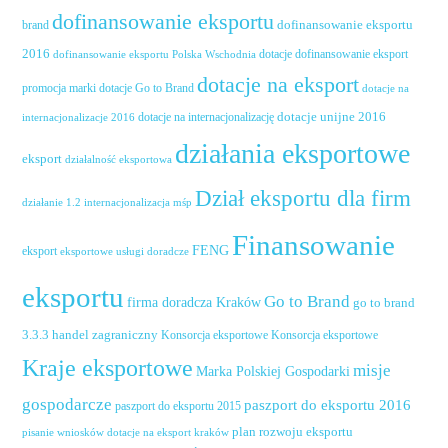
dofinansowanie eksportu
dofinansowanie eksportu
brand
2016
dotacje dofinansowanie eksport
dofinansowanie eksportu Polska Wschodnia
dotacje na eksport
promocja marki
dotacje Go to Brand
dotacje na
dotacje unijne 2016
dotacje na internacjonalizację
internacjonalizacje 2016
działania eksportowe
eksport
działalność eksportowa
Dział eksportu dla firm
działanie 1.2 internacjonalizacja mśp
Finansowanie
FENG
eksport
eksportowe usługi doradcze
eksportu
Go to Brand
firma doradcza Kraków
go to brand
handel zagraniczny
3.3.3
Konsorcja eksportowe
Konsorcja eksportowe
Kraje eksportowe
misje
Marka Polskiej Gospodarki
gospodarcze
paszport do eksportu 2016
paszport do eksportu 2015
plan rozwoju eksportu
pisanie wniosków dotacje na eksport kraków