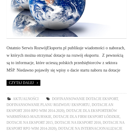
Ostatnio Serwis RozwójEksportu.pl publikuje wiadomości o naborach,
w których można otrzymać dotacje na rozwój eksportu. Z pewnością
są to informacje, które ucieszą polskich przedsiębiorców z sektora
MŚP. Niedawno pojawiły się wpisy o dacie startu naboru na dotacje
CZYTAJ DALEJ
AKTUALNOŚCI
DOFINANSOWANIE DOTACJE EKSPORT
,
DOFINANSOWANIE PLANU ROZWOJU EKSPORTU
,
DOTACJE AN
EKSPORT 2016 RPO WIM 2014-2020)
,
DOTACJE DLA EKSPORTERÓW
WARMIŃSKO-MAZURSKIE
,
DOTACJE DLA FIRM EKSPORT ŁÓDZKIE
,
DOTACJE NA EKSPORT 2015
,
DOTACJE NA EKSPORT 2016
,
DOTACJE NA
EKSPORT RPO WIM 2014-2020)
,
DOTACJE NA INTERNACJONALIZACJE