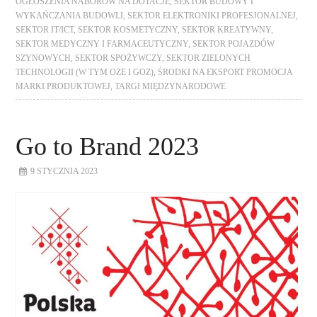
OGŁOSZENIA NABORÓW NA DOTACJE
,
SEKTOR BUDOWY I
WYKAŃCZANIA BUDOWLI
,
SEKTOR ELEKTRONIKI PROFESJONALNEJ
,
SEKTOR IT/ICT
,
SEKTOR KOSMETYCZNY
,
SEKTOR KREATYWNY
,
SEKTOR MEDYCZNY I FARMACEUTYCZNY
,
SEKTOR POJAZDÓW
SZYNOWYCH
,
SEKTOR SPOŻYWCZY
,
SEKTOR ZIELONYCH
TECHNOLOGII (W TYM OZE I GOZ)
,
ŚRODKI NA EKSPORT PROMOCJA
MARKI PRODUKTOWEJ
,
TARGI MIĘDZYNARODOWE
Go to Brand 2023
9 STYCZNIA 2023