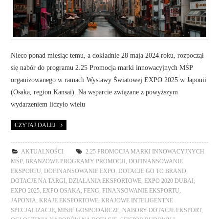
Nieco ponad miesiąc temu, a dokładnie 28 maja 2024 roku, rozpoczął
się nabór do programu 2.25 Promocja marki innowacyjnych MŚP
organizowanego w ramach Wystawy Światowej EXPO 2025 w Japonii
(Osaka, region Kansai). Na wsparcie związane z powyższym
wydarzeniem liczyło wielu
CZYTAJ DALEJ
AKTUALNOŚCI
2.25 PROMOCJA MARKI INNOWACYJNYCH
MŚP
,
BRANŻOWE PROGRAMY PROMOCJI
,
DOFINANSOWANIE
EKSPORTU
,
DOFINANSOWANIE EXPO
,
DOTACJE GO TO BRAND
,
DOTACJE NA TARGI
,
DZIAŁANIA EKSPORTOWE
,
EXPO 2020 DUBAI
,
EXPO 2025
,
EXPO OSAKA
,
FENG
,
FINANSOWANIE EKSPORTU
,
JAPONIA
,
KRAJE EKSPORTOWE
,
KRAJOWE INTELIGENTNE
SPECJALIZACJE
,
MISJE GOSPODARCZE
,
NABORY DOTACJE EKSPORT
,