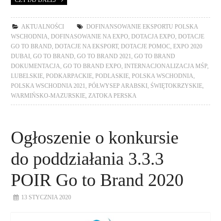
CZYTAJ DALEJ
AKTUALNOŚCI
DOFINANSOWANIE EKSPORTU POLSKA
WSCHODNIA
,
DOFINASOWANIE NA EXPO
,
DOTACJA EXPO
,
DOTACJE
GO TO BRAND
,
DOTACJE NA EKSPORT
,
DOTACJE POMOC
,
EXPO 2020
DUBAI
,
GO TO BRAND
,
GO TO BRAND 2021
,
GO TO BRAND
DOKUMENTACJA
,
GO TO BRAND EXPO
,
INTERNACJONALIZACJA MŚP
,
LUBELSKIE
,
PODKARPACKIE
,
PODLASKIE
,
POLSKA WSCHODNIA
,
POLSKA WSCHODNIA 2021
,
PÓŁWYSEP ARABSKI
,
ŚWIĘTOKRZYSKIE
,
WARMIŃSKO-MAZURSKIE
,
ZATOKA PERSKA
Ogłoszenie o konkursie
do poddziałania 3.3.3
POIR Go to Brand 2020
13 STYCZNIA 2020