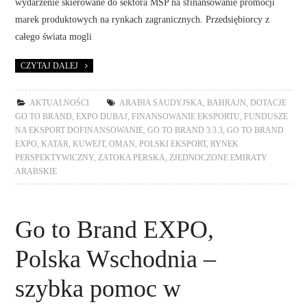
wydarzenie skierowane do sektora MŚP na sfinansowanie promocji
marek produktowych na rynkach zagranicznych. Przedsiębiorcy z
całego świata mogli
CZYTAJ DALEJ
AKTUALNOŚCI
ARABIA SAUDYJSKA
,
BAHRAJN
,
DOTACJE
GO TO BRAND
,
EXPO DUBAJ
,
FINANSOWANIE EKSPORTU
,
FUNDUSZE
NA EKSPORT DOFINANSOWANIE
,
GO TO BRAND 3.3.3
,
GO TO BRAND
EXPO
,
KATAR
,
KUWEJT
,
OMAN
,
POLSKI EKSPORT
,
RYNEK
PERSPEKTYWICZNY
,
ZATOKA PERSKA
,
ZJEDNOCZONE EMIRATY
ARABSKIE
Go to Brand EXPO,
Polska Wschodnia –
szybka pomoc w