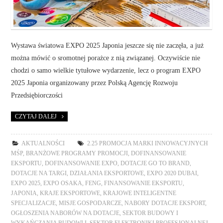
Wystawa światowa EXPO 2025 Japonia jeszcze się nie zaczęła, a już
można mówić o sromotnej porażce z nią związanej. Oczywiście nie
chodzi o samo wielkie tytułowe wydarzenie, lecz o program EXPO
2025 Japonia organizowany przez Polską Agencję Rozwoju
Przedsiębiorczości
CZYTAJ DALEJ
AKTUALNOŚCI
2.25 PROMOCJA MARKI INNOWACYJNYCH
MŚP
,
BRANŻOWE PROGRAMY PROMOCJI
,
DOFINANSOWANIE
EKSPORTU
,
DOFINANSOWANIE EXPO
,
DOTACJE GO TO BRAND
,
DOTACJE NA TARGI
,
DZIAŁANIA EKSPORTOWE
,
EXPO 2020 DUBAI
,
EXPO 2025
,
EXPO OSAKA
,
FENG
,
FINANSOWANIE EKSPORTU
,
JAPONIA
,
KRAJE EKSPORTOWE
,
KRAJOWE INTELIGENTNE
SPECJALIZACJE
,
MISJE GOSPODARCZE
,
NABORY DOTACJE EKSPORT
,
OGŁOSZENIA NABORÓW NA DOTACJE
,
SEKTOR BUDOWY I