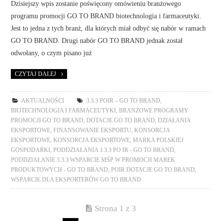
Dzisiejszy wpis zostanie poświęcony omówieniu branżowego
programu promocji GO TO BRAND biotechnologia i farmaceutyki.
Jest to jedna z tych branż, dla których miał odbyć się nabór w ramach
GO TO BRAND. Drugi nabór GO TO BRAND jednak został
odwołany, o czym pisano już
CZYTAJ DALEJ
AKTUALNOŚCI
3.3.3 POIR – GO TO BRAND
,
BIOTECHNOLOGIA I FARMACEUTYKI
,
BRANŻOWE PROGRAMY
PROMOCJI GO TO BRAND
,
DOTACJE GO TO BRAND
,
DZIAŁANIA
EKSPORTOWE
,
FINANSOWANIE EKSPORTU
,
KONSORCJA
EKSPORTOWE
,
KONSORCJA EKSPORTOWE
,
MARKA POLSKIEJ
GOSPODARKI
,
PODDZIAŁANIA 3.3.3 PO IR - GO TO BRAND
,
PODDZIAŁANIE 3.3.3 WSPARCIE MŚP W PROMOCJI MAREK
PRODUKTOWYCH - GO TO BRAND
,
POIR DOTACJE GO TO BRAND
,
WSPARCIE DLA EKSPORTERÓW GO TO BRAND
Strona 1 z 3