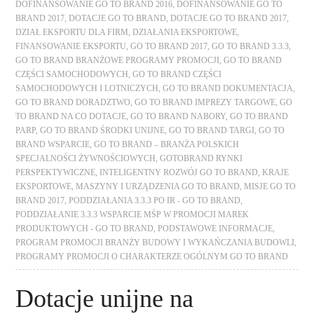
DOFINANSOWANIE GO TO BRAND 2016
,
DOFINANSOWANIE GO TO
BRAND 2017
,
DOTACJE GO TO BRAND
,
DOTACJE GO TO BRAND 2017
,
DZIAŁ EKSPORTU DLA FIRM
,
DZIAŁANIA EKSPORTOWE
,
FINANSOWANIE EKSPORTU
,
GO TO BRAND 2017
,
GO TO BRAND 3.3.3
,
GO TO BRAND BRANŻOWE PROGRAMY PROMOCJI
,
GO TO BRAND
CZĘŚCI SAMOCHODOWYCH
,
GO TO BRAND CZĘŚCI
SAMOCHODOWYCH I LOTNICZYCH
,
GO TO BRAND DOKUMENTACJA
,
GO TO BRAND DORADZTWO
,
GO TO BRAND IMPREZY TARGOWE
,
GO
TO BRAND NA CO DOTACJE
,
GO TO BRAND NABORY
,
GO TO BRAND
PARP
,
GO TO BRAND ŚRODKI UNIJNE
,
GO TO BRAND TARGI
,
GO TO
BRAND WSPARCIE
,
GO TO BRAND – BRANŻA POLSKICH
SPECJALNOŚCI ŻYWNOŚCIOWYCH
,
GOTOBRAND RYNKI
PERSPEKTYWICZNE
,
INTELIGENTNY ROZWÓJ GO TO BRAND
,
KRAJE
EKSPORTOWE
,
MASZYNY I URZĄDZENIA GO TO BRAND
,
MISJE GO TO
BRAND 2017
,
PODDZIAŁANIA 3.3.3 PO IR - GO TO BRAND
,
PODDZIAŁANIE 3.3.3 WSPARCIE MŚP W PROMOCJI MAREK
PRODUKTOWYCH - GO TO BRAND
,
PODSTAWOWE INFORMACJE
,
PROGRAM PROMOCJI BRANŻY BUDOWY I WYKAŃCZANIA BUDOWLI
,
PROGRAMY PROMOCJI O CHARAKTERZE OGÓLNYM GO TO BRAND
Dotacje unijne na