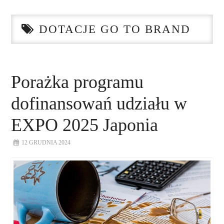
STRONA GŁÓWNA
DOTACJE GO TO BRAND
O NAS
NASZE USŁUGI
Porażka programu
DORADZTWO
dofinansowań udziału w
PLAN ROZWOJU EKSPORTU
EXPO 2025 Japonia
12 GRUDNIA 2024
PROEXIO
KONTAKT