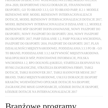
PROGRAM OPERACYJNY WOJEWÓDZTWA LUBELSKIEGO NA LATA
2014–2020
,
EKSPORTOWE USŁUGI DORADCZE
,
FINANSOWANIE
EKSPORTU
,
GO TO BRAND 3.3.3
,
GO TO BRAND PARP
,
II.2.1: MODELE
BIZNESOWE MŚP
,
MODEL BIZNESOWY INTERNACJONALIZACJI
DOTACJE
,
MODEL BIZNESOWY INTERNACJONALIZACJI DOTACJE 2017
,
MODEL BIZNESOWY INTERNACJONALIZACJI DZIAŁANIE 1.2
,
MODELE
BIZNESOWE MŚP EKSPORT DOFINANSOWANIE
,
NOWY PASZPORT DO
EKSPORTU
,
NOWY PASZPORT DO EKSPORTU 2016
,
NOWY PASZPORT
DO EKSPORTU 2017
,
PARP DZIAŁANIE 1.2
,
PARP POLSKA WSCHODNIA
,
PASZPORT DO EKSPORTU 2016
,
PASZPORT DO EKSPORTU 2017
,
PLAN
DZIAŁALNOŚCI MIĘDZYNARODOWEJ
,
PODDZIAŁANIA 3.3.3 PO IR - GO
TO BRAND
,
PODDZIAŁANIE 3.3.2 AKTYWNOŚĆ MIĘDZYNARODOWA
MAŁOPOLSKICH MŚP
,
PODSTAWOWE INFORMACJE
,
POLSKA
WSCHODNIA 1.2
,
RPO DOLNOŚLĄSKIEGO
,
STARTEGIA EKSPANSJI NA
RYNKI ZAGRANICZNE
,
STRATEGIA EKSPORTOWA FIRMY
,
TARGI
DOTACJE
,
TARGI HANNOVER 2017
,
TARGI HANNOVER MESSE 2017
BRAND
,
TARGI MIĘDZYNARODOWE
,
USŁUGI DORADCZE EKSPORT
KRAKÓW
,
WOJEWÓDZTWO OPOLSKIE DOTACJE NA EKSPORT
,
ZAGRANICZNE MISJE GOSPODARCZE
,
ŁÓDZKIE DOTACJE EKSPORT
,
ŁÓDZKIE DOTACJE NA INTERNACJONALIZACJE 2017
Branżowe programy