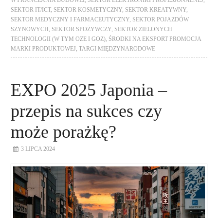
WYKAŃCZANIA BUDOWLI
,
SEKTOR ELEKTRONIKI PROFESJONALNEJ
,
SEKTOR IT/ICT
,
SEKTOR KOSMETYCZNY
,
SEKTOR KREATYWNY
,
SEKTOR MEDYCZNY I FARMACEUTYCZNY
,
SEKTOR POJAZDÓW
SZYNOWYCH
,
SEKTOR SPOŻYWCZY
,
SEKTOR ZIELONYCH
TECHNOLOGII (W TYM OZE I GOZ)
,
ŚRODKI NA EKSPORT PROMOCJA
MARKI PRODUKTOWEJ
,
TARGI MIĘDZYNARODOWE
EXPO 2025 Japonia –
przepis na sukces czy
może porażkę?
3 LIPCA 2024