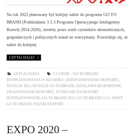
Na rok 2022 planowany był kolejny nabór do programu GO TO
BRAND (Poddziałanie 3.3.3 Programu Operacyjnego Inteligentny
Rozwój 2014-2020), niestety przez wiele czynników ekonomicznych,
gospodarczych i politycznych został on wstrzymany. Przewiduje się, że
nabór do kolejnej
CZYTAJ DALEJ
AKTUALNOŚCI
3.3.3 POIR – GO TO BRAND
,
DOFINANSOWANIA W 2023 ROKU
,
DOFINANSOWANIE EKSPORTU
,
DOTACJE 2023
,
DOTACJE GO TO BRAND
,
DZIAŁANIA EKSPORTOWE
,
FINANSOWANIE EKSPORTU
,
FUNDUSZE NA EKSPORT
DOFINANSOWANIE
,
GO TO BRAND 2023
,
GO TO BRAND 3.3.3
,
NOWY
GO TO BRAND
,
POLSKI EKSPORT
EXPO 2020 –