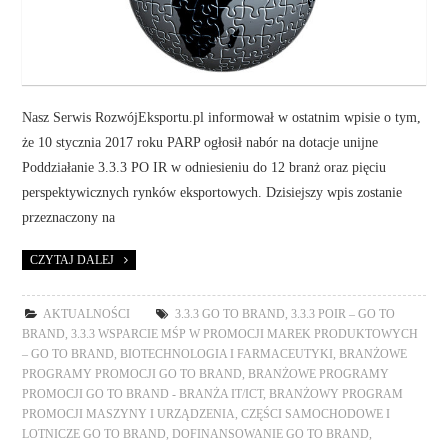
Nasz Serwis RozwójEksportu.pl informował w ostatnim wpisie o tym,
że 10 stycznia 2017 roku PARP ogłosił nabór na dotacje unijne
Poddziałanie 3.3.3 PO IR w odniesieniu do 12 branż oraz pięciu
perspektywicznych rynków eksportowych. Dzisiejszy wpis zostanie
przeznaczony na
CZYTAJ DALEJ
AKTUALNOŚCI
3.3.3 GO TO BRAND
,
3.3.3 POIR – GO TO
BRAND
,
3.3.3 WSPARCIE MŚP W PROMOCJI MAREK PRODUKTOWYCH
– GO TO BRAND
,
BIOTECHNOLOGIA I FARMACEUTYKI
,
BRANŻOWE
PROGRAMY PROMOCJI GO TO BRAND
,
BRANŻOWE PROGRAMY
PROMOCJI GO TO BRAND - BRANŻA IT/ICT
,
BRANŻOWY PROGRAM
PROMOCJI MASZYNY I URZĄDZENIA
,
CZĘŚCI SAMOCHODOWE I
LOTNICZE GO TO BRAND
,
DOFINANSOWANIE GO TO BRAND
,