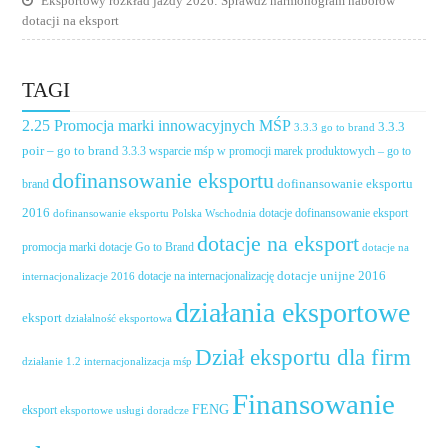
Eksportowy rozkład jazdy 2026: Sprawdź harmonogram naborów
dotacji na eksport
TAGI
2.25 Promocja marki innowacyjnych MŚP
3.3.3
3.3.3 go to brand
poir – go to brand
3.3.3 wsparcie mśp w promocji marek produktowych – go to
dofinansowanie eksportu
dofinansowanie eksportu
brand
2016
dotacje dofinansowanie eksport
dofinansowanie eksportu Polska Wschodnia
dotacje na eksport
promocja marki
dotacje Go to Brand
dotacje na
dotacje unijne 2016
dotacje na internacjonalizację
internacjonalizacje 2016
działania eksportowe
eksport
działalność eksportowa
Dział eksportu dla firm
działanie 1.2 internacjonalizacja mśp
Finansowanie
FENG
eksport
eksportowe usługi doradcze