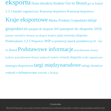
eksportu
Go to Brand
firma doradcza Kraków
go to brand
handel zagraniczny
3.3.3
Konsorcja eksportowe
Konsorcja eksportowe
Kraje eksportowe
misje
Marka Polskiej Gospodarki
gospodarcze
paszport do eksportu 2016
paszport do eksportu 2015
plan rozwoju eksportu
pisanie wniosków dotacje na eksport kraków
Poddziałanie 3.3.3 Wsparcie MŚP w promocji marek produktowych - Go
Podstawowe informacje
to Brand
pozyskiwanie dotacji
rozwój eksportu
pozyskiwanie dotacji unijnych kraków
rynki zagraniczne
kraków
targi międzynarodowe
usługi doradcze
strategia eksportowa
wniosek o dofinansowanie
wniosek o dotację
Ciasteczka
Rozwój Eksportu na swojej stronie internetowej wykorzystuje pliki cookies oraz narzędzia analityczne