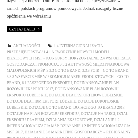
uzyskanej z budżetu Unii Europejskiej na dotacje przyznawane w
ramach polskich programów pomocowych. Jednak nastąpiły liczne
opóźnienia we wdrażaniu
CZYTAJ DALEJ
AKTUALNOŚCI
1.4 INTERNACJONALIZACJA
PRZEDSIĘBIORSTW / 1.4.1 A TWORZENIE NOWYCH MODELI
BIZNESOWYCH MŚP – KONKURSY HORYZONTALNE
,
2.4 WSPÓŁPRACA
GOSPODARCZA I PROMOCJA
,
3.3.2 AKTYWNOŚĆ MIĘDZYNARODOWA
MAŁOPOLSKICH MŚP
,
3.3.3 GO TO BRAND
,
3.3.3 POIR – GO TO BRAND
,
3.3.3 WSPARCIE MŚP W PROMOCJI MAREK PRODUKTOWYCH – GO TO
BRAND
,
6.1 PASZPORT DO EKSPORTU
,
DOFINANSOWANIE PLAN
ROZOWJU EKSPORTU 2017
,
DOFINANSOWANIE PLAN ROZOWJU
EKSPORTU LUBELSKIE
,
DOTACJE DLA EKSPORTERÓW LUBELSKIE
,
DOTACJE DLA FIRM EKSPORT ŁÓDZKIE
,
DOTACJE EUROPEJSKIE
LUBELSKIE
,
DOTACJE GO TO BRAND
,
DOTACJE GO TO BRAND 2017
,
DOTACJE NA PLAN ROZWOJU EKSPORTU
,
DOTACJE NA TARGI
,
DZIAŁ
EKSPORTU DLA FIRM
,
DZIAŁANIA EKSPORTOWE
,
DZIAŁANIE 1.2
INTERNACJONALIZACJA MŚP
,
DZIAŁANIE 1.2 INTERNACJONALIZACJA
MŚP 2017
,
DZIAŁANIE 3.6 MARKETING GOSPODARCZY – REGIONALNY