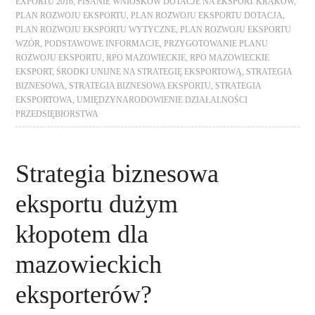
EXPORTU 2016
,
PISANIE WNIOSKÓW DOTACJE NA EKSPORT KRAKÓW
,
PLAN ROZWOJU EKSPORTU
,
PLAN ROZWOJU EKSPORTU DOTACJA
,
PLAN ROZWOJU EKSPORTU WYTYCZNE
,
PLAN ROZWOJU EKSPORTU
WZÓR
,
PODSTAWOWE INFORMACJE
,
PRZYGOTOWANIE PLANU
ROZWOJU EKSPORTU
,
RPO MAZOWIECKIE
,
RPO MAZOWIECKIE
EKSPORT
,
ŚRODKI UNIJNE NA STRATEGIĘ EKSPORTOWĄ
,
STRATEGIA
BIZNESOWA
,
STRATEGIA BIZNESOWA EKSPORTU
,
STRATEGIA
EKSPORTOWA
,
UMIĘDZYNARODOWIENIE DZIAŁALNOŚCI
PRZEDSIĘBIORSTWA
Strategia biznesowa
eksportu dużym
kłopotem dla
mazowieckich
eksporterów?