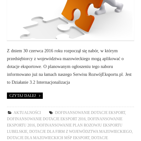
Z dniem 30 czerwca 2016 roku rozpoczął się nabór, w którym
przedsiębiorcy z województwa mazowieckiego mogą aplikować o
dotacje eksportowe. O planowanym ogłoszeniu tego naboru
informowano już na łamach naszego Serwisu RozwójEksportu.pl. Jest
to Działanie 3.2 Internacjonalizacja
CZYTAJ DALEJ
AKTUALNOŚCI
DOFINANSOWANIE DOTACJE EKSPORT
,
DOFINANSOWANIE DOTACJE EKSPORT 2016
,
DOFINANSOWANIE
EKSPORTU 2016
,
DOFINANSOWANIE PLAN ROZOWJU EKSPORTU
LUBELSKIE
,
DOTACJE DLA FIRM Z WOJEWÓDZTWA MAZOWIECKIEGO
,
DOTACJE DLA MAZOWIECKICH MŚP EKSPORT
,
DOTACJE