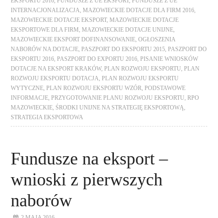
EKSPORTU 2016
,
FUNDUSZE Z UE EKSPORT
,
FUNDUSZE Z UE
INTERNACJONALIZACJA
,
MAZOWIECKIE DOTACJE DLA FIRM 2016
,
MAZOWIECKIE DOTACJE EKSPORT
,
MAZOWIECKIE DOTACJE
EKSPORTOWE DLA FIRM
,
MAZOWIECKIE DOTACJE UNIJNE
,
MAZOWIECKIE EKSPORT DOFINANSOWANIE
,
OGŁOSZENIA
NABORÓW NA DOTACJE
,
PASZPORT DO EKSPORTU 2015
,
PASZPORT DO
EKSPORTU 2016
,
PASZPORT DO EXPORTU 2016
,
PISANIE WNIOSKÓW
DOTACJE NA EKSPORT KRAKÓW
,
PLAN ROZWOJU EKSPORTU
,
PLAN
ROZWOJU EKSPORTU DOTACJA
,
PLAN ROZWOJU EKSPORTU
WYTYCZNE
,
PLAN ROZWOJU EKSPORTU WZÓR
,
PODSTAWOWE
INFORMACJE
,
PRZYGOTOWANIE PLANU ROZWOJU EKSPORTU
,
RPO
MAZOWIECKIE
,
ŚRODKI UNIJNE NA STRATEGIĘ EKSPORTOWĄ
,
STRATEGIA EKSPORTOWA
Fundusze na eksport –
wnioski z pierwszych
naborów
2 MAJA 2016