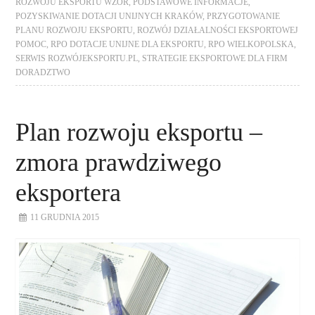
ROZWOJU EKSPORTU WZÓR
,
PODSTAWOWE INFORMACJE
,
POZYSKIWANIE DOTACJI UNIJNYCH KRAKÓW
,
PRZYGOTOWANIE
PLANU ROZWOJU EKSPORTU
,
ROZWÓJ DZIAŁALNOŚCI EKSPORTOWEJ
POMOC
,
RPO DOTACJE UNIJNE DLA EKSPORTU
,
RPO WIELKOPOLSKA
,
SERWIS ROZWÓJEKSPORTU.PL
,
STRATEGIE EKSPORTOWE DLA FIRM
DORADZTWO
Plan rozwoju eksportu –
zmora prawdziwego
eksportera
11 GRUDNIA 2015