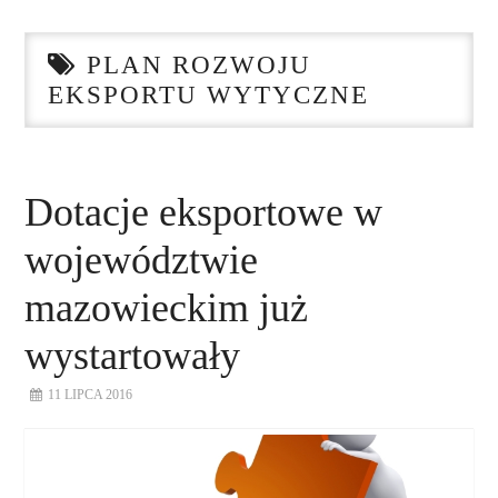
STRONA GŁÓWNA
PLAN ROZWOJU
O NAS
EKSPORTU WYTYCZNE
NASZE USŁUGI
DORADZTWO
Dotacje eksportowe w
województwie
PLAN ROZWOJU EKSPORTU
mazowieckim już
PROEXIO
wystartowały
KONTAKT
11 LIPCA 2016