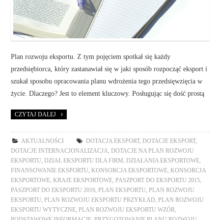
Plan rozwoju eksportu. Z tym pojęciem spotkał się każdy
przedsiębiorca, który zastanawiał się w jaki sposób rozpocząć eksport i
szukał sposobu opracowania planu wdrożenia tego przedsięwzięcia w
życie. Dlaczego? Jest to element kluczowy. Posługując się dość prostą
CZYTAJ DALEJ
AKTUALNOŚCI
DOTACJA EKSPORT
,
DOTACJE EKSPORT
,
DOTACJE INTERNACJONALIZACJA
,
DOTACJE NA PLAN ROZWOJU
EKSPORTU
,
DZIAŁ EKSPORTU DLA FIRM
,
DZIAŁANIA EKSPORTOWE
,
FINANSOWANIE EKSPORTU
,
KONSORCJA EKSPORTOWE
,
KONSORCJA
EKSPORTOWE
,
KRAJE EKSPORTOWE
,
PASZPORT DO EKSPORTU 2015
,
PASZPORT DO EKSPORTU 2016
,
PLAN EKSPORTU
,
PLAN ROZWOJU
EKSPORTU
,
PLAN ROZWOJU EKSPORTU PRZYKŁAD
,
PLAN ROZWOJU
EKSPORTU WYTYCZNE
,
PLAN ROZWOJU EKSPORTU WZÓR
,
PODSTAWOWE INFORMACJE
,
PRZYGOTOWANIE PLANU ROZWOJU