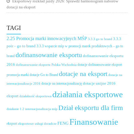
Eksportowy rozkład jazdy 2026: Sprawdź harmonogram naborów
dotacji na eksport
TAGI
2.25 Promocja marki innowacyjnych MŚP
3.3.3
3.3.3 go to brand
poir – go to brand
3.3.3 wsparcie mśp w promocji marek produktowych – go to
dofinansowanie eksportu
dofinansowanie eksportu
brand
2016
dotacje dofinansowanie eksport
dofinansowanie eksportu Polska Wschodnia
dotacje na eksport
promocja marki
dotacje Go to Brand
dotacje na
dotacje unijne 2016
dotacje na internacjonalizację
internacjonalizacje 2016
działania eksportowe
eksport
działalność eksportowa
Dział eksportu dla firm
działanie 1.2 internacjonalizacja mśp
Finansowanie
FENG
eksport
eksportowe usługi doradcze