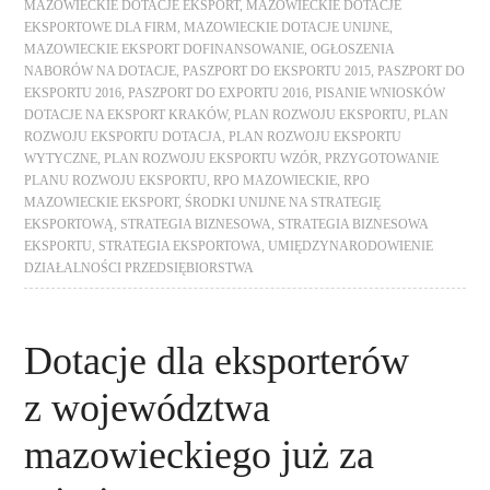
MAZOWIECKIE DOTACJE EKSPORT
,
MAZOWIECKIE DOTACJE
EKSPORTOWE DLA FIRM
,
MAZOWIECKIE DOTACJE UNIJNE
,
MAZOWIECKIE EKSPORT DOFINANSOWANIE
,
OGŁOSZENIA
NABORÓW NA DOTACJE
,
PASZPORT DO EKSPORTU 2015
,
PASZPORT DO
EKSPORTU 2016
,
PASZPORT DO EXPORTU 2016
,
PISANIE WNIOSKÓW
DOTACJE NA EKSPORT KRAKÓW
,
PLAN ROZWOJU EKSPORTU
,
PLAN
ROZWOJU EKSPORTU DOTACJA
,
PLAN ROZWOJU EKSPORTU
WYTYCZNE
,
PLAN ROZWOJU EKSPORTU WZÓR
,
PRZYGOTOWANIE
PLANU ROZWOJU EKSPORTU
,
RPO MAZOWIECKIE
,
RPO
MAZOWIECKIE EKSPORT
,
ŚRODKI UNIJNE NA STRATEGIĘ
EKSPORTOWĄ
,
STRATEGIA BIZNESOWA
,
STRATEGIA BIZNESOWA
EKSPORTU
,
STRATEGIA EKSPORTOWA
,
UMIĘDZYNARODOWIENIE
DZIAŁALNOŚCI PRZEDSIĘBIORSTWA
Dotacje dla eksporterów
z województwa
mazowieckiego już za