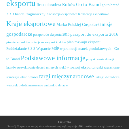
eksportu
Go to Brand
firma doradcza Kraków
go to brand
handel zagraniczny
3.3.3
Konsorcja eksportowe
Konsorcja eksportowe
Kraje eksportowe
misje
Marka Polskiej Gospodarki
gospodarcze
paszport do eksportu 2016
paszport do eksportu 2015
plan rozwoju eksportu
pisanie wniosków dotacje na eksport kraków
Poddziałanie 3.3.3 Wsparcie MŚP w promocji marek produktowych - Go
Podstawowe informacje
to Brand
pozyskiwanie dotacji
rozwój eksportu
pozyskiwanie dotacji unijnych kraków
rynki zagraniczne
kraków
targi międzynarodowe
usługi doradcze
strategia eksportowa
wniosek o dofinansowanie
wniosek o dotację
Ciasteczka
Rozwój Eksportu na swojej stronie internetowej wykorzystuje pliki cookies oraz narzędzia analityczne