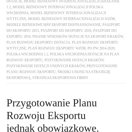
DOTACJE
,
MODEL BIZNESOWY INTERNACJONALIZACJI DZIAŁANIE
1.2
,
MODEL BIZNESOWY INTERNACJONALIZACJI POLSKA
WSCHODNIA
,
MODEL BIZNESOWY INTERNACJONALIZACJI
WYTYCZNE
,
MODEL BIZNESOWY INTERNACJONALIZACJI WZÓR
,
MODELE BIZNESOWE MŚP EKSPORT DOFINANSOWANIE
,
PASZPORT
DO EKSPORTU 2015
,
PASZPORT DO EKSPORTU 2016
,
PASZPORT DO
EXPORTU 2016
,
PISANIE WNIOSKÓW DOTACJE NA EKSPORT KRAKÓW
,
PLAN ROZWOJU EKSPORTU DOTACJA
,
PLAN ROZWOJU EKSPORTU
WYTYCZNE
,
PLAN ROZWOJU EKSPORTU WZÓR
,
PO PW 2014-2020
,
POLSKA WSCHODNIA 1.2
,
POLSKA WSCHODNIA DOTACJE NA PLAN
ROZWOJU EKSPORTU
,
POZYSKIWANIE DOTACJI KRAKÓW
,
POZYSKIWANIE DOTACJI UNIJNYCH KRAKÓW
,
PRZYGOTOWANIE
PLANU ROZWOJU EKSPORTU
,
ŚRODKI UNIJNE NA STRATEGIĘ
EKSPORTOWĄ
,
STRATEGIA EKSPORTOWA FIRMY
Przygotowanie Planu
Rozwoju Eksportu
jednak obowiązkowe.