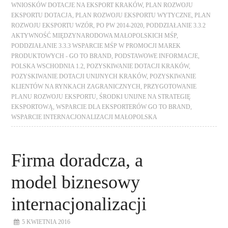
WNIOSKÓW DOTACJE NA EKSPORT KRAKÓW
,
PLAN ROZWOJU
EKSPORTU DOTACJA
,
PLAN ROZWOJU EKSPORTU WYTYCZNE
,
PLAN
ROZWOJU EKSPORTU WZÓR
,
PO PW 2014-2020
,
PODDZIAŁANIE 3.3.2
AKTYWNOŚĆ MIĘDZYNARODOWA MAŁOPOLSKICH MŚP
,
PODDZIAŁANIE 3.3.3 WSPARCIE MŚP W PROMOCJI MAREK
PRODUKTOWYCH - GO TO BRAND
,
PODSTAWOWE INFORMACJE
,
POLSKA WSCHODNIA 1.2
,
POZYSKIWANIE DOTACJI KRAKÓW
,
POZYSKIWANIE DOTACJI UNIJNYCH KRAKÓW
,
POZYSKIWANIE
KLIENTÓW NA RYNKACH ZAGRANICZNYCH
,
PRZYGOTOWANIE
PLANU ROZWOJU EKSPORTU
,
ŚRODKI UNIJNE NA STRATEGIĘ
EKSPORTOWĄ
,
WSPARCIE DLA EKSPORTERÓW GO TO BRAND
,
WSPARCIE INTERNACJONALIZACJI MAŁOPOLSKA
Firma doradcza, a
model biznesowy
internacjonalizacji
5 KWIETNIA 2016