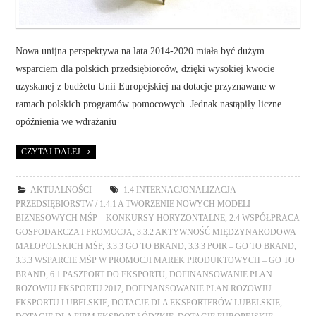
Nowa unijna perspektywa na lata 2014-2020 miała być dużym
wsparciem dla polskich przedsiębiorców, dzięki wysokiej kwocie
uzyskanej z budżetu Unii Europejskiej na dotacje przyznawane w
ramach polskich programów pomocowych. Jednak nastąpiły liczne
opóźnienia we wdrażaniu
CZYTAJ DALEJ
AKTUALNOŚCI
1.4 INTERNACJONALIZACJA
PRZEDSIĘBIORSTW / 1.4.1 A TWORZENIE NOWYCH MODELI
BIZNESOWYCH MŚP – KONKURSY HORYZONTALNE
,
2.4 WSPÓŁPRACA
GOSPODARCZA I PROMOCJA
,
3.3.2 AKTYWNOŚĆ MIĘDZYNARODOWA
MAŁOPOLSKICH MŚP
,
3.3.3 GO TO BRAND
,
3.3.3 POIR – GO TO BRAND
,
3.3.3 WSPARCIE MŚP W PROMOCJI MAREK PRODUKTOWYCH – GO TO
BRAND
,
6.1 PASZPORT DO EKSPORTU
,
DOFINANSOWANIE PLAN
ROZOWJU EKSPORTU 2017
,
DOFINANSOWANIE PLAN ROZOWJU
EKSPORTU LUBELSKIE
,
DOTACJE DLA EKSPORTERÓW LUBELSKIE
,