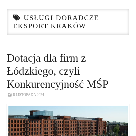
STRONA GŁÓWNA
USŁUGI DORADCZE
O NAS
EKSPORT KRAKÓW
NASZE USŁUGI
DORADZTWO
Dotacja dla firm z
Łódzkiego, czyli
PLAN ROZWOJU EKSPORTU
Konkurencyjność MŚP
PROEXIO
8 LISTOPADA 2024
KONTAKT