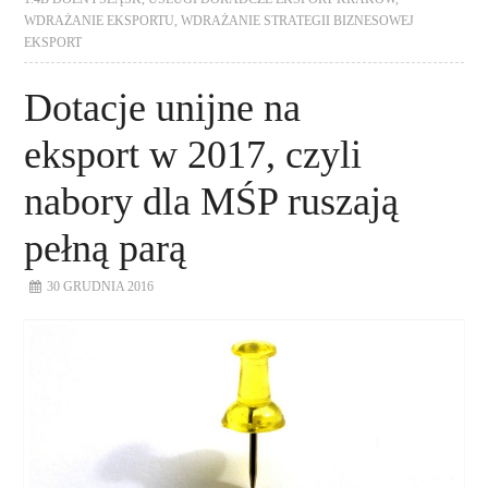
WDRAŻANIE EKSPORTU
,
WDRAŻANIE STRATEGII BIZNESOWEJ
EKSPORT
Dotacje unijne na
eksport w 2017, czyli
nabory dla MŚP ruszają
pełną parą
30 GRUDNIA 2016