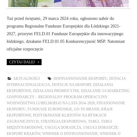
Tuż przed świętami, 29 marca 2024 roku, ogłoszono nabór do
programu Regionalne Fundusze Europejskie dla Łódzkiego 2021-
2027, priorytet FELD.01 Fundusze Europejskie dla innowacyjnego
łódzkiego, działanie FELD.01.05 Konkurencyjność MŚP. Natomiast
oficjalne rozpoczęcie
CZYTAJ DALEJ
AKTUALNOŚCI
DOFINANSOWANIE EKSPORTU
,
DOTACJA
INTERNACJONALIZACJA
,
DOTACJE NA EKSPORT
,
DZIAŁANIA
EKSPORTOWE
,
DZIAŁANIA PROMOCYJNE
,
DZIAŁANIE 3.6 MARKETING
GOSPODARCZY – REGIONALNY PROGRAM OPERACYJNY
WOJEWÓDZTWA LUBELSKIEGO NA LATA 2014–2020
,
FINANSOWANIE
EKSPORTU
,
FUNDUSZE EUROPEJSKIE
,
GO TO BRAND
,
KRAJE
EKSPORTOWE
,
POZYSKIWANIE KLIENTÓW NA RYNKACH
ZAGRANICZNYCH
,
STRATEGIA EKSPORTOWA
,
TARGI
,
TARGI
MIĘDZYNARODOWE
,
USŁUGA DORADCZA
,
USŁUGI DORADCZE
EKSPORT KRAKÓW
,
WNIOSEK O DOFINANSOWANIE
,
WNIOSEK O