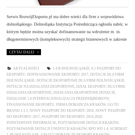
Serwis RozwójEksportu.pl ma dobre wieści dla firm z województwa
dolnośląskiego. Dolnośląska Instytucja Pośrednicząca ogłosiła nabór, w
którym będzie można uzyskać dofinansowanie na wdrożenie m. in.
długoterminowych (kompleksowych) strategii biznesowych w zakresie
CZYTAJ DALEJ
AKTUALNOŚCI
1.4 B DOLNOŚLĄSKIE
,
6.1 PASZPORT DO
EKSPORTU
,
DOFINANSOWANIE EKSPORTU 2017
,
DOTACJE DLA FIRM
DOLNOŚLĄSKIE
,
DOTACJE EKSPORTOWE DLA FIRM DOLNOŚLĄSKIE
,
DOTACJE NA DZIAŁANIA EKSPORTOWE
,
DZIAŁ EKSPORTU DLA FIRM
,
DZIAŁANIA EKSPORTOWE
,
DZIAŁANIA EKSPORTOWE DOTACJE
,
DZIAŁANIE 1.4 INTERNACJONALIZACJA PRZEDSIĘBIORSTW
,
FINANSOWANIE EKSPORTU
,
FIRMA DORADCZA KRAKÓW
,
GO TO
BRAND 3.3.3
,
NOWY PASZPORT DO EKSPORTU 2016
,
NOWY PASZPORT
DO EKSPORTU 2017
,
PASZPORT DO EKSPORTU 2014-2020
,
PODSTAWOWE INFORMACJE
,
POZYSKIWANIE DOTACJI KRAKÓW
,
POZYSKIWANIE DOTACJI UNIJNYCH KRAKÓW
,
RPO WD 1.4
,
SCHEMAT
1.4B DOLNYŚLĄSK
,
USŁUGI DORADCZE EKSPORT KRAKÓW
,