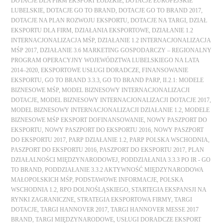
DOTACJE DLA FIRM EKSPORT ŁÓDZKIE
,
DOTACJE EUROPEJSKIE
LUBELSKIE
,
DOTACJE GO TO BRAND
,
DOTACJE GO TO BRAND 2017
,
DOTACJE NA PLAN ROZWOJU EKSPORTU
,
DOTACJE NA TARGI
,
DZIAŁ
EKSPORTU DLA FIRM
,
DZIAŁANIA EKSPORTOWE
,
DZIAŁANIE 1.2
INTERNACJONALIZACJA MŚP
,
DZIAŁANIE 1.2 INTERNACJONALIZACJA
MŚP 2017
,
DZIAŁANIE 3.6 MARKETING GOSPODARCZY – REGIONALNY
PROGRAM OPERACYJNY WOJEWÓDZTWA LUBELSKIEGO NA LATA
2014–2020
,
EKSPORTOWE USŁUGI DORADCZE
,
FINANSOWANIE
EKSPORTU
,
GO TO BRAND 3.3.3
,
GO TO BRAND PARP
,
II.2.1: MODELE
BIZNESOWE MŚP
,
MODEL BIZNESOWY INTERNACJONALIZACJI
DOTACJE
,
MODEL BIZNESOWY INTERNACJONALIZACJI DOTACJE 2017
,
MODEL BIZNESOWY INTERNACJONALIZACJI DZIAŁANIE 1.2
,
MODELE
BIZNESOWE MŚP EKSPORT DOFINANSOWANIE
,
NOWY PASZPORT DO
EKSPORTU
,
NOWY PASZPORT DO EKSPORTU 2016
,
NOWY PASZPORT
DO EKSPORTU 2017
,
PARP DZIAŁANIE 1.2
,
PARP POLSKA WSCHODNIA
,
PASZPORT DO EKSPORTU 2016
,
PASZPORT DO EKSPORTU 2017
,
PLAN
DZIAŁALNOŚCI MIĘDZYNARODOWEJ
,
PODDZIAŁANIA 3.3.3 PO IR - GO
TO BRAND
,
PODDZIAŁANIE 3.3.2 AKTYWNOŚĆ MIĘDZYNARODOWA
MAŁOPOLSKICH MŚP
,
PODSTAWOWE INFORMACJE
,
POLSKA
WSCHODNIA 1.2
,
RPO DOLNOŚLĄSKIEGO
,
STARTEGIA EKSPANSJI NA
RYNKI ZAGRANICZNE
,
STRATEGIA EKSPORTOWA FIRMY
,
TARGI
DOTACJE
,
TARGI HANNOVER 2017
,
TARGI HANNOVER MESSE 2017
BRAND
,
TARGI MIĘDZYNARODOWE
,
USŁUGI DORADCZE EKSPORT