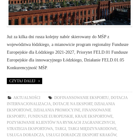
Już za kilka dni rusza kolejny nabór skierowany do MŚP z
województwa łódzkiego, a mianowicie program regionalny Fundusze
Europejskie dla Łódzkiego 2021-2027, Priorytet FELD.01 Fundusze
Europejskie dla innowacyjnego Łódzkiego, Działanie FELD.01.05
Konkurencyjność MŚP.
CZYTAJ DALEJ
AKTUALNOŚCI
DOFINANSOWANIE EKSPORTU
,
DOTACJA
INTERNACJONALIZACJA
,
DOTACJE NA EKSPORT
,
DZIAŁANIA
EKSPORTOWE
,
DZIAŁANIA PROMOCYJNE
,
FINANSOWANIE
EKSPORTU
,
FUNDUSZE EUROPEJSKIE
,
KRAJE EKSPORTOWE
,
POZYSKIWANIE KLIENTÓW NA RYNKACH ZAGRANICZNYCH
,
STRATEGIA EKSPORTOWA
,
TARGI
,
TARGI MIĘDZYNARODOWE
,
USŁUGA DORADCZA
,
USŁUGI DORADCZE EKSPORT KRAKÓW
,