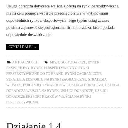
Usługa doradcza dotycząca wejścia z ofertą na rynki perspektywiczne,
ma na celu pomoc i wsparcie przedsiębiorstwa w wytypowaniu
odpowiednich rynków eksportowych. Tego typem usług zawsze
powinna zajmować się profesjonalna firma doradcza, która posiada
odpowiednie doświadczenie
CZYTAJ DALEJ
AKTUALNOŚCI
MISJE GOSPODARCZE
,
RYNEK
EKSPORTOWY
,
RYNEK PERSPEKTYWICZNY
,
RYNKI
PERSPEKTYWICZNE GO TO BRAND
,
RYNKI ZAGRANICZNE
,
STRATEGIA EKSPORTU NA RYNKI ZAGRANICZNE
,
STRATEGIA
WEJŚCIA
,
TARGI MIĘDZYNARODOWE
,
USŁUGA DORADCZA
,
USŁUGA
DORADCZA WEJŚCIA NA RYNEK
,
USŁUGI DORADCZE
,
USŁUGI
DORADCZE EKSPORT KRAKÓW
,
WEJŚCIA NA RYNKI
PERSPEKTYWICZNE
Działanie 1.4