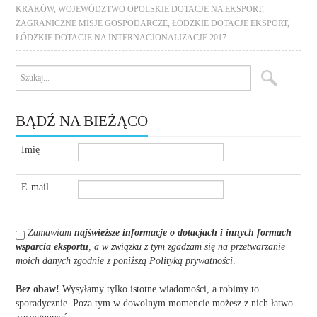
KRAKÓW
,
WOJEWÓDZTWO OPOLSKIE DOTACJE NA EKSPORT
,
ZAGRANICZNE MISJE GOSPODARCZE
,
ŁÓDZKIE DOTACJE EKSPORT
,
ŁÓDZKIE DOTACJE NA INTERNACJONALIZACJE 2017
BĄDŹ NA BIEŻĄCO
Imię
E-mail
Zamawiam
najświeższe informacje o dotacjach i innych formach
wsparcia eksportu
, a w związku z tym zgadzam się na przetwarzanie
moich danych zgodnie z poniższą Polityką prywatności
.
Bez obaw!
Wysyłamy tylko istotne wiadomości, a robimy to
sporadycznie. Poza tym w dowolnym momencie możesz z nich łatwo