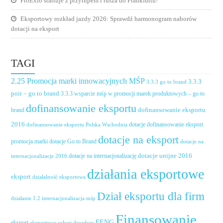
ProExio startuje z przytupem i rusza do Frankfurtu!
Eksportowy rozkład jazdy 2026: Sprawdź harmonogram naborów
dotacji na eksport
TAGI
2.25 Promocja marki innowacyjnych MŚP
3.3.3
3.3.3 go to brand
poir – go to brand
3.3.3 wsparcie mśp w promocji marek produktowych – go to
dofinansowanie eksportu
dofinansowanie eksportu
brand
2016
dotacje dofinansowanie eksport
dofinansowanie eksportu Polska Wschodnia
dotacje na eksport
promocja marki
dotacje Go to Brand
dotacje na
dotacje unijne 2016
dotacje na internacjonalizację
internacjonalizacje 2016
działania eksportowe
eksport
działalność eksportowa
Dział eksportu dla firm
działanie 1.2 internacjonalizacja mśp
Finansowanie
FENG
eksport
eksportowe usługi doradcze