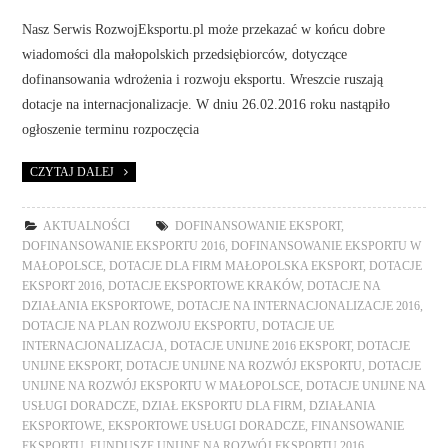
Nasz Serwis RozwojEksportu.pl może przekazać w końcu dobre
wiadomości dla małopolskich przedsiębiorców, dotyczące
dofinansowania wdrożenia i rozwoju eksportu. Wreszcie ruszają
dotacje na internacjonalizacje. W dniu 26.02.2016 roku nastąpiło
ogłoszenie terminu rozpoczęcia
CZYTAJ DALEJ
AKTUALNOŚCI
DOFINANSOWANIE EKSPORT
,
DOFINANSOWANIE EKSPORTU 2016
,
DOFINANSOWANIE EKSPORTU W
MAŁOPOLSCE
,
DOTACJE DLA FIRM MAŁOPOLSKA EKSPORT
,
DOTACJE
EKSPORT 2016
,
DOTACJE EKSPORTOWE KRAKÓW
,
DOTACJE NA
DZIAŁANIA EKSPORTOWE
,
DOTACJE NA INTERNACJONALIZACJE 2016
,
DOTACJE NA PLAN ROZWOJU EKSPORTU
,
DOTACJE UE
INTERNACJONALIZACJA
,
DOTACJE UNIJNE 2016 EKSPORT
,
DOTACJE
UNIJNE EKSPORT
,
DOTACJE UNIJNE NA ROZWÓJ EKSPORTU
,
DOTACJE
UNIJNE NA ROZWÓJ EKSPORTU W MAŁOPOLSCE
,
DOTACJE UNIJNE NA
USŁUGI DORADCZE
,
DZIAŁ EKSPORTU DLA FIRM
,
DZIAŁANIA
EKSPORTOWE
,
EKSPORTOWE USŁUGI DORADCZE
,
FINANSOWANIE
EKSPORTU
,
FUNDUSZE UNIJNE NA ROZWÓJ EKSPORTU 2016
,