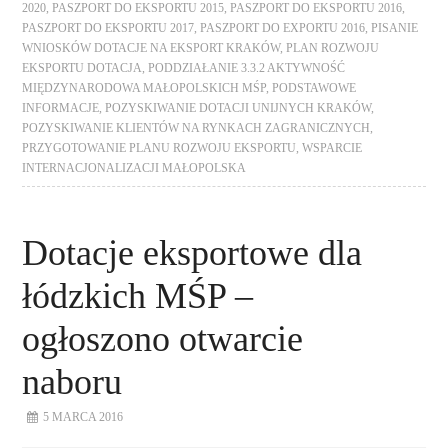
2020
,
PASZPORT DO EKSPORTU 2015
,
PASZPORT DO EKSPORTU 2016
,
PASZPORT DO EKSPORTU 2017
,
PASZPORT DO EXPORTU 2016
,
PISANIE
WNIOSKÓW DOTACJE NA EKSPORT KRAKÓW
,
PLAN ROZWOJU
EKSPORTU DOTACJA
,
PODDZIAŁANIE 3.3.2 AKTYWNOŚĆ
MIĘDZYNARODOWA MAŁOPOLSKICH MŚP
,
PODSTAWOWE
INFORMACJE
,
POZYSKIWANIE DOTACJI UNIJNYCH KRAKÓW
,
POZYSKIWANIE KLIENTÓW NA RYNKACH ZAGRANICZNYCH
,
PRZYGOTOWANIE PLANU ROZWOJU EKSPORTU
,
WSPARCIE
INTERNACJONALIZACJI MAŁOPOLSKA
Dotacje eksportowe dla
łódzkich MŚP –
ogłoszono otwarcie
naboru
5 MARCA 2016