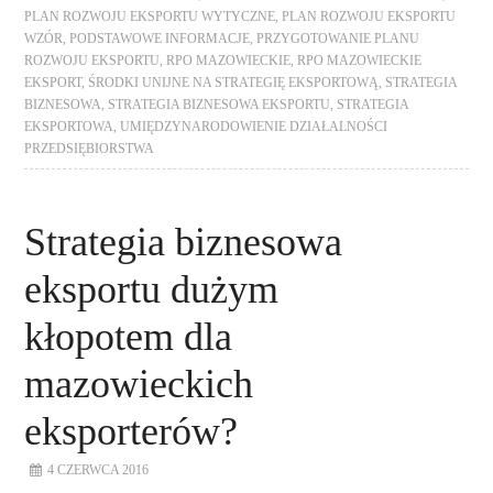
PLAN ROZWOJU EKSPORTU WYTYCZNE
,
PLAN ROZWOJU EKSPORTU
WZÓR
,
PODSTAWOWE INFORMACJE
,
PRZYGOTOWANIE PLANU
ROZWOJU EKSPORTU
,
RPO MAZOWIECKIE
,
RPO MAZOWIECKIE
EKSPORT
,
ŚRODKI UNIJNE NA STRATEGIĘ EKSPORTOWĄ
,
STRATEGIA
BIZNESOWA
,
STRATEGIA BIZNESOWA EKSPORTU
,
STRATEGIA
EKSPORTOWA
,
UMIĘDZYNARODOWIENIE DZIAŁALNOŚCI
PRZEDSIĘBIORSTWA
Strategia biznesowa
eksportu dużym
kłopotem dla
mazowieckich
eksporterów?
4 CZERWCA 2016