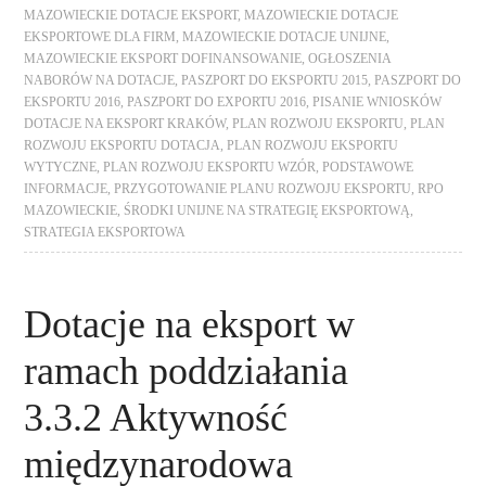
MAZOWIECKIE DOTACJE EKSPORT
,
MAZOWIECKIE DOTACJE
EKSPORTOWE DLA FIRM
,
MAZOWIECKIE DOTACJE UNIJNE
,
MAZOWIECKIE EKSPORT DOFINANSOWANIE
,
OGŁOSZENIA
NABORÓW NA DOTACJE
,
PASZPORT DO EKSPORTU 2015
,
PASZPORT DO
EKSPORTU 2016
,
PASZPORT DO EXPORTU 2016
,
PISANIE WNIOSKÓW
DOTACJE NA EKSPORT KRAKÓW
,
PLAN ROZWOJU EKSPORTU
,
PLAN
ROZWOJU EKSPORTU DOTACJA
,
PLAN ROZWOJU EKSPORTU
WYTYCZNE
,
PLAN ROZWOJU EKSPORTU WZÓR
,
PODSTAWOWE
INFORMACJE
,
PRZYGOTOWANIE PLANU ROZWOJU EKSPORTU
,
RPO
MAZOWIECKIE
,
ŚRODKI UNIJNE NA STRATEGIĘ EKSPORTOWĄ
,
STRATEGIA EKSPORTOWA
Dotacje na eksport w
ramach poddziałania
3.3.2 Aktywność
międzynarodowa