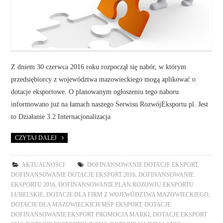
Z dniem 30 czerwca 2016 roku rozpoczął się nabór, w którym
przedsiębiorcy z województwa mazowieckiego mogą aplikować o
dotacje eksportowe. O planowanym ogłoszeniu tego naboru
informowano już na łamach naszego Serwisu RozwójEksportu.pl. Jest
to Działanie 3.2 Internacjonalizacja
CZYTAJ DALEJ
AKTUALNOŚCI
DOFINANSOWANIE DOTACJE EKSPORT
,
DOFINANSOWANIE DOTACJE EKSPORT 2016
,
DOFINANSOWANIE
EKSPORTU 2016
,
DOFINANSOWANIE PLAN ROZOWJU EKSPORTU
LUBELSKIE
,
DOTACJE DLA FIRM Z WOJEWÓDZTWA MAZOWIECKIEGO
,
DOTACJE DLA MAZOWIECKICH MŚP EKSPORT
,
DOTACJE
DOFINANSOWANIE EKSPORT PROMOCJA MARKI
,
DOTACJE EKSPORT