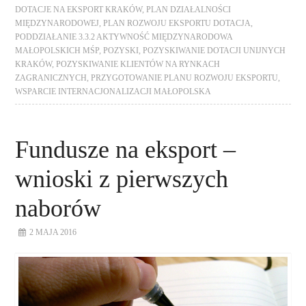
DOTACJE NA EKSPORT KRAKÓW
,
PLAN DZIAŁALNOŚCI
MIĘDZYNARODOWEJ
,
PLAN ROZWOJU EKSPORTU DOTACJA
,
PODDZIAŁANIE 3.3.2 AKTYWNOŚĆ MIĘDZYNARODOWA
MAŁOPOLSKICH MŚP
,
POZYSKI
,
POZYSKIWANIE DOTACJI UNIJNYCH
KRAKÓW
,
POZYSKIWANIE KLIENTÓW NA RYNKACH
ZAGRANICZNYCH
,
PRZYGOTOWANIE PLANU ROZWOJU EKSPORTU
,
WSPARCIE INTERNACJONALIZACJI MAŁOPOLSKA
Fundusze na eksport –
wnioski z pierwszych
naborów
2 MAJA 2016