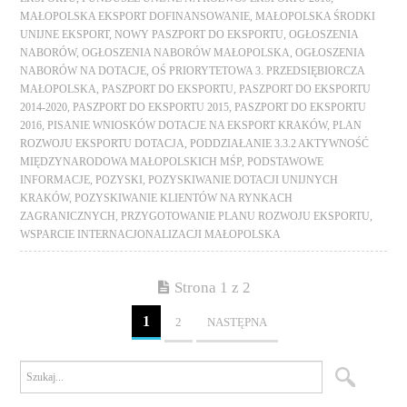
MAŁOPOLSKA EKSPORT DOFINANSOWANIE
,
MAŁOPOLSKA ŚRODKI
UNIJNE EKSPORT
,
NOWY PASZPORT DO EKSPORTU
,
OGŁOSZENIA
NABORÓW
,
OGŁOSZENIA NABORÓW MAŁOPOLSKA
,
OGŁOSZENIA
NABORÓW NA DOTACJE
,
OŚ PRIORYTETOWA 3. PRZEDSIĘBIORCZA
MAŁOPOLSKA
,
PASZPORT DO EKSPORTU
,
PASZPORT DO EKSPORTU
2014-2020
,
PASZPORT DO EKSPORTU 2015
,
PASZPORT DO EKSPORTU
2016
,
PISANIE WNIOSKÓW DOTACJE NA EKSPORT KRAKÓW
,
PLAN
ROZWOJU EKSPORTU DOTACJA
,
PODDZIAŁANIE 3.3.2 AKTYWNOŚĆ
MIĘDZYNARODOWA MAŁOPOLSKICH MŚP
,
PODSTAWOWE
INFORMACJE
,
POZYSKI
,
POZYSKIWANIE DOTACJI UNIJNYCH
KRAKÓW
,
POZYSKIWANIE KLIENTÓW NA RYNKACH
ZAGRANICZNYCH
,
PRZYGOTOWANIE PLANU ROZWOJU EKSPORTU
,
WSPARCIE INTERNACJONALIZACJI MAŁOPOLSKA
Strona 1 z 2
1
2
NASTĘPNA