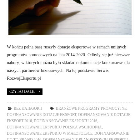
W końcu pełną parą ruszyły dotacje eksportowe w ramach unijnych
programów pomocowych na lata 2014-2020. Odbyły się już pierwsze
nabory, w których można było składać dokumentacje konkursowe dla
naszych partnerów biznesowych. Na tej podstawie Serwis
RozwojEksportu.pl
CZYTAJ DALEJ
BEZ KATEGORII
BRANŻOWE PROGRAMY PROMOCYJNE
,
DOFINANSOWANIE DOTACJE EKSPORT
,
DOFINANSOWANIE DOTACJE
EKSPORT 2016
,
DOFINANSOWANIE EKSPORTU 2016
,
DOFINANSOWANIE EKSPORTU POLSKA WSCHODNIA
,
DOFINANSOWANIE EKSPORTU W MAŁOPOLSCE
,
DOFINANSOWANIE
GO TO BRAND 2016
,
DOFINANSOWANIE PLAN ROZOWJU EKSPORTU