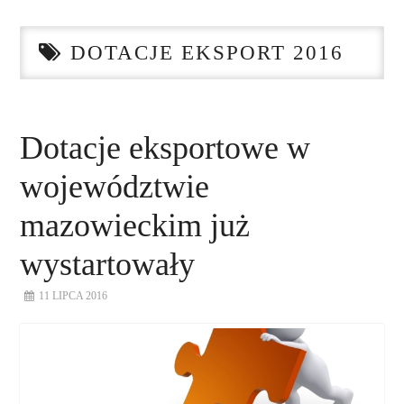
STRONA GŁÓWNA
DOTACJE EKSPORT 2016
O NAS
NASZE USŁUGI
Dotacje eksportowe w
DORADZTWO
województwie
PLAN ROZWOJU EKSPORTU
mazowieckim już
wystartowały
PROEXIO
11 LIPCA 2016
KONTAKT