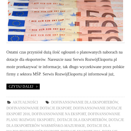
Ostatni czas przyniósł dużą ilość ogłoszeń o planowanych naborach na
dotacje dla eksporterów. Nareszcie nasz Serwis RozwójEksportu.pl
może przekazywać te informacje, tak długo wyczekiwane przez polskie
firmy z sektora MŚP. Serwis RozwójEksportu.pl informował już,
CZYTAJ DALEJ
AKTUALNOŚCI
DOFINANSOWANIE DLA EKSPORTERÓW
,
DOFINANSOWANIE DOTACJE EKSPORT
,
DOFINANSOWANIE DOTACJE
EKSPORT 2016
,
DOFINANSOWANIE NA EKSPORT
,
DOFINANSOWANIE
PLANU ROZWOJU EKSPORTU
,
DOTACJE DLA EKSPORTERÓW
,
DOTACJE
DLA EKSPORTERÓW WARMIŃSKO-MAZURSKIE
,
DOTACJE DLA