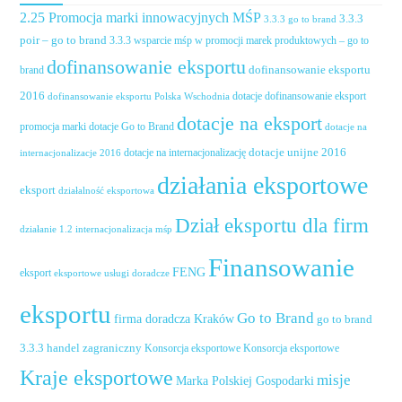
2.25 Promocja marki innowacyjnych MŚP
3.3.3
3.3.3 go to brand
poir – go to brand
3.3.3 wsparcie mśp w promocji marek produktowych – go to
dofinansowanie eksportu
dofinansowanie eksportu
brand
2016
dotacje dofinansowanie eksport
dofinansowanie eksportu Polska Wschodnia
dotacje na eksport
promocja marki
dotacje Go to Brand
dotacje na
dotacje unijne 2016
dotacje na internacjonalizację
internacjonalizacje 2016
działania eksportowe
eksport
działalność eksportowa
Dział eksportu dla firm
działanie 1.2 internacjonalizacja mśp
Finansowanie
FENG
eksport
eksportowe usługi doradcze
eksportu
Go to Brand
firma doradcza Kraków
go to brand
handel zagraniczny
3.3.3
Konsorcja eksportowe
Konsorcja eksportowe
Kraje eksportowe
misje
Marka Polskiej Gospodarki