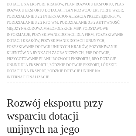
DOTACJE NA EKSPORT KRAKÓW
,
PLAN ROZWOJU EKSPORTU
,
PLAN
ROZWOJU EKSPORTU DOTACJA
,
PLAN ROZWOJU EKSPORTU WZÓR
,
PODDZIAŁANIE 3.2.2 INTERNACJONALIZACJA PRZEDSIĘBIORSTW
,
PODDZIAŁANIE 3.2.2 RPO WM
,
PODDZIAŁANIE 3.3.2 AKTYWNOŚĆ
MIĘDZYNARODOWA MAŁOPOLSKICH MŚP
,
PODSTAWOWE
INFORMACJE
,
POZYSKIWANIE DOTACJI DLA FIRM
,
POZYSKIWANIE
DOTACJI KRAKÓW
,
POZYSKIWANIE DOTACJI UNIJNYCH
,
POZYSKIWANIE DOTACJI UNIJNYCH KRAKÓW
,
POZYSKIWANIE
KLIENTÓW NA RYNKACH ZAGRANICZNYCH
,
PRE DOTACJE
,
PRZYGOTOWANIE PLANU ROZWOJU EKSPORTU
,
RPO DOTACJE
UNIJNE DLA EKSPORTU
,
ŁÓDZKIE DOTACJE EKSPORT
,
ŁÓDZKIE
DOTACJE NA EKSPORT
,
ŁÓDZKIE DOTACJE UNIJNE NA
INTERNACJONALIZACJE
Rozwój eksportu przy
wsparciu dotacji
unijnych na jego