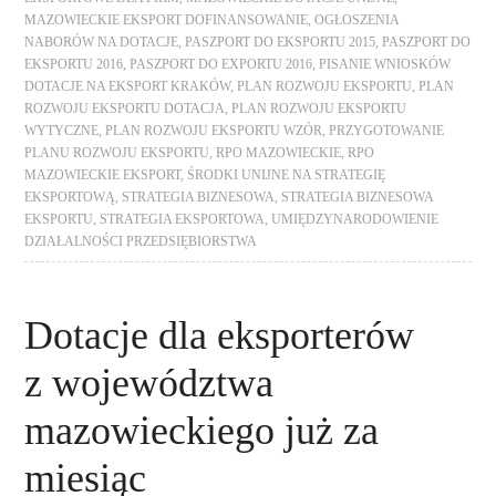
MAZOWIECKIE EKSPORT DOFINANSOWANIE
,
OGŁOSZENIA
NABORÓW NA DOTACJE
,
PASZPORT DO EKSPORTU 2015
,
PASZPORT DO
EKSPORTU 2016
,
PASZPORT DO EXPORTU 2016
,
PISANIE WNIOSKÓW
DOTACJE NA EKSPORT KRAKÓW
,
PLAN ROZWOJU EKSPORTU
,
PLAN
ROZWOJU EKSPORTU DOTACJA
,
PLAN ROZWOJU EKSPORTU
WYTYCZNE
,
PLAN ROZWOJU EKSPORTU WZÓR
,
PRZYGOTOWANIE
PLANU ROZWOJU EKSPORTU
,
RPO MAZOWIECKIE
,
RPO
MAZOWIECKIE EKSPORT
,
ŚRODKI UNIJNE NA STRATEGIĘ
EKSPORTOWĄ
,
STRATEGIA BIZNESOWA
,
STRATEGIA BIZNESOWA
EKSPORTU
,
STRATEGIA EKSPORTOWA
,
UMIĘDZYNARODOWIENIE
DZIAŁALNOŚCI PRZEDSIĘBIORSTWA
Dotacje dla eksporterów
z województwa
mazowieckiego już za
miesiąc