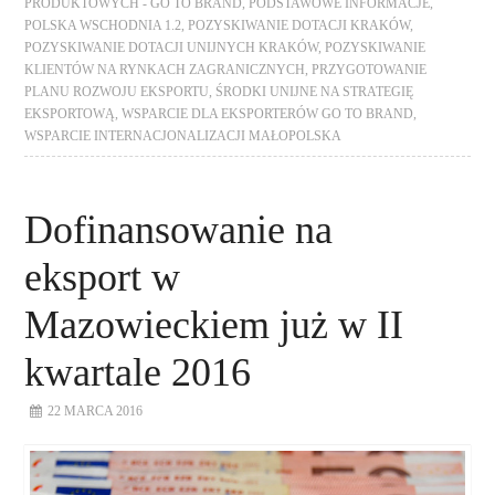
PRODUKTOWYCH - GO TO BRAND
,
PODSTAWOWE INFORMACJE
,
POLSKA WSCHODNIA 1.2
,
POZYSKIWANIE DOTACJI KRAKÓW
,
POZYSKIWANIE DOTACJI UNIJNYCH KRAKÓW
,
POZYSKIWANIE
KLIENTÓW NA RYNKACH ZAGRANICZNYCH
,
PRZYGOTOWANIE
PLANU ROZWOJU EKSPORTU
,
ŚRODKI UNIJNE NA STRATEGIĘ
EKSPORTOWĄ
,
WSPARCIE DLA EKSPORTERÓW GO TO BRAND
,
WSPARCIE INTERNACJONALIZACJI MAŁOPOLSKA
Dofinansowanie na
eksport w
Mazowieckiem już w II
kwartale 2016
22 MARCA 2016