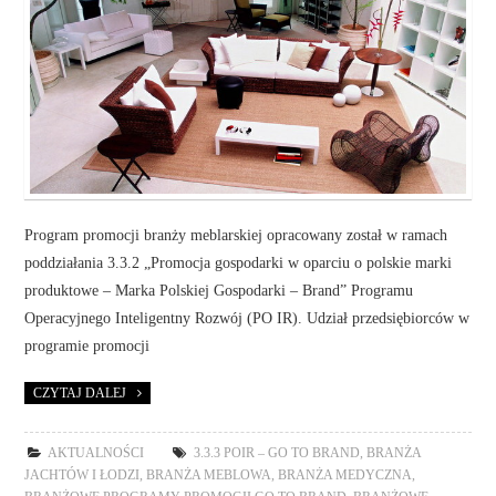
Program promocji branży meblarskiej opracowany został w ramach
poddziałania 3.3.2 „Promocja gospodarki w oparciu o polskie marki
produktowe – Marka Polskiej Gospodarki – Brand” Programu
Operacyjnego Inteligentny Rozwój (PO IR). Udział przedsiębiorców w
programie promocji
CZYTAJ DALEJ
AKTUALNOŚCI
3.3.3 POIR – GO TO BRAND
,
BRANŻA
JACHTÓW I ŁODZI
,
BRANŻA MEBLOWA
,
BRANŻA MEDYCZNA
,