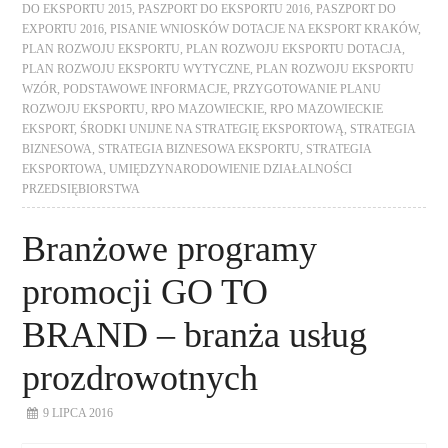
DO EKSPORTU 2015
,
PASZPORT DO EKSPORTU 2016
,
PASZPORT DO
EXPORTU 2016
,
PISANIE WNIOSKÓW DOTACJE NA EKSPORT KRAKÓW
,
PLAN ROZWOJU EKSPORTU
,
PLAN ROZWOJU EKSPORTU DOTACJA
,
PLAN ROZWOJU EKSPORTU WYTYCZNE
,
PLAN ROZWOJU EKSPORTU
WZÓR
,
PODSTAWOWE INFORMACJE
,
PRZYGOTOWANIE PLANU
ROZWOJU EKSPORTU
,
RPO MAZOWIECKIE
,
RPO MAZOWIECKIE
EKSPORT
,
ŚRODKI UNIJNE NA STRATEGIĘ EKSPORTOWĄ
,
STRATEGIA
BIZNESOWA
,
STRATEGIA BIZNESOWA EKSPORTU
,
STRATEGIA
EKSPORTOWA
,
UMIĘDZYNARODOWIENIE DZIAŁALNOŚCI
PRZEDSIĘBIORSTWA
Branżowe programy
promocji GO TO
BRAND – branża usług
prozdrowotnych
9 LIPCA 2016