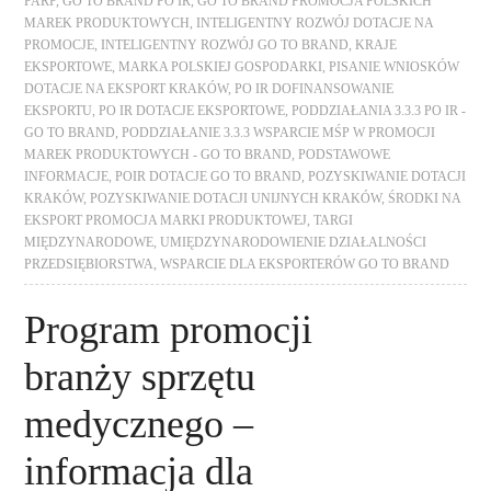
PARP
,
GO TO BRAND PO IR
,
GO TO BRAND PROMOCJA POLSKICH
MAREK PRODUKTOWYCH
,
INTELIGENTNY ROZWÓJ DOTACJE NA
PROMOCJE
,
INTELIGENTNY ROZWÓJ GO TO BRAND
,
KRAJE
EKSPORTOWE
,
MARKA POLSKIEJ GOSPODARKI
,
PISANIE WNIOSKÓW
DOTACJE NA EKSPORT KRAKÓW
,
PO IR DOFINANSOWANIE
EKSPORTU
,
PO IR DOTACJE EKSPORTOWE
,
PODDZIAŁANIA 3.3.3 PO IR -
GO TO BRAND
,
PODDZIAŁANIE 3.3.3 WSPARCIE MŚP W PROMOCJI
MAREK PRODUKTOWYCH - GO TO BRAND
,
PODSTAWOWE
INFORMACJE
,
POIR DOTACJE GO TO BRAND
,
POZYSKIWANIE DOTACJI
KRAKÓW
,
POZYSKIWANIE DOTACJI UNIJNYCH KRAKÓW
,
ŚRODKI NA
EKSPORT PROMOCJA MARKI PRODUKTOWEJ
,
TARGI
MIĘDZYNARODOWE
,
UMIĘDZYNARODOWIENIE DZIAŁALNOŚCI
PRZEDSIĘBIORSTWA
,
WSPARCIE DLA EKSPORTERÓW GO TO BRAND
Program promocji
branży sprzętu
medycznego –
informacja dla