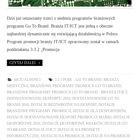
Dziś już omawiamy trzeci z siedmiu programów branżowych
programu Go To Brand. Branża IT/ICT jest jedną z obecnie
najbardziej dynamicznie się rozwijającą działalnością w Polsce.
Program promocji branży IT/ICT opracowany został w ramach
poddziałania 3.3.2 „Promocja
CZYTAJ DALEJ
AKTUALNOŚCI
3.3.3 POIR – GO TO BRAND
,
BRANŻA
MEDYCZNA
,
BRANŻOWE PROGRAMY PROMOCJI GO TO BRAND
,
BRANŻOWE PROGRAMY PROMOCJI GO TO BRAND - BRANŻA IT/ICT
,
DOFINANSOWANIE EKSPORTU 2016
,
DOFINANSOWANIE GO TO
BRAND 2016
,
DOTACJE BEZZWROTNE NA EKSPORT
,
DOTACJE
BRANŻOWE PROGRAMY PROMOCJI
,
DOTACJE DLA EKSPORTERÓW
,
DOTACJE DOFINANSOWANIE EKSPORT PROMOCJA MARKI
,
DOTACJE
EKSPORTOWE 2016
,
DOTACJE EKSPORTOWE KRAKÓW
,
DOTACJE GO
TO BRAND
,
DOTACJE IT/ICT
,
DOTACJE NA PROJEKTY
INFORMATYCZNE
,
DOTACJE NA PROMOCJE
,
DOTACJE NA PROMOCJE