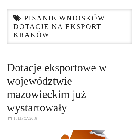
STRONA GŁÓWNA
PISANIE WNIOSKÓW
O NAS
DOTACJE NA EKSPORT
KRAKÓW
NASZE USŁUGI
DORADZTWO
Dotacje eksportowe w
PLAN ROZWOJU EKSPORTU
województwie
PROEXIO
mazowieckim już
wystartowały
KONTAKT
11 LIPCA 2016