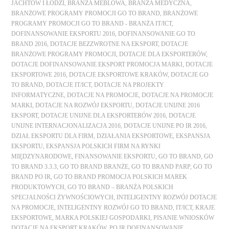
JACHTÓW I ŁODZI
,
BRANŻA MEBLOWA
,
BRANŻA MEDYCZNA
,
BRANŻOWE PROGRAMY PROMOCJI GO TO BRAND
,
BRANŻOWE
PROGRAMY PROMOCJI GO TO BRAND - BRANŻA IT/ICT
,
DOFINANSOWANIE EKSPORTU 2016
,
DOFINANSOWANIE GO TO
BRAND 2016
,
DOTACJE BEZZWROTNE NA EKSPORT
,
DOTACJE
BRANŻOWE PROGRAMY PROMOCJI
,
DOTACJE DLA EKSPORTERÓW
,
DOTACJE DOFINANSOWANIE EKSPORT PROMOCJA MARKI
,
DOTACJE
EKSPORTOWE 2016
,
DOTACJE EKSPORTOWE KRAKÓW
,
DOTACJE GO
TO BRAND
,
DOTACJE IT/ICT
,
DOTACJE NA PROJEKTY
INFORMATYCZNE
,
DOTACJE NA PROMOCJE
,
DOTACJE NA PROMOCJE
MARKI
,
DOTACJE NA ROZWÓJ EKSPORTU
,
DOTACJE UNIJNE 2016
EKSPORT
,
DOTACJE UNIJNE DLA EKSPORTERÓW 2016
,
DOTACJE
UNIJNE INTERNACJONALIZACJA 2016
,
DOTACJE UNIJNE PO IR 2016
,
DZIAŁ EKSPORTU DLA FIRM
,
DZIAŁANIA EKSPORTOWE
,
EKSPANSJA
EKSPORTU
,
EKSPANSJA POLSKICH FIRM NA RYNKI
MIĘDZYNARODOWE
,
FINANSOWANIE EKSPORTU
,
GO TO BRAND
,
GO
TO BRAND 3.3.3
,
GO TO BRAND BRANŻE
,
GO TO BRAND PARP
,
GO TO
BRAND PO IR
,
GO TO BRAND PROMOCJA POLSKICH MAREK
PRODUKTOWYCH
,
GO TO BRAND – BRANŻA POLSKICH
SPECJALNOŚCI ŻYWNOŚCIOWYCH
,
INTELIGENTNY ROZWÓJ DOTACJE
NA PROMOCJE
,
INTELIGENTNY ROZWÓJ GO TO BRAND
,
IT/ICT
,
KRAJE
EKSPORTOWE
,
MARKA POLSKIEJ GOSPODARKI
,
PISANIE WNIOSKÓW
DOTACJE NA EKSPORT KRAKÓW
,
PO IR DOFINANSOWANIE