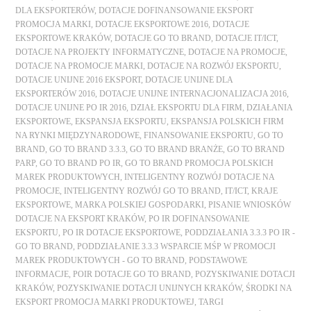
DLA EKSPORTERÓW
,
DOTACJE DOFINANSOWANIE EKSPORT
PROMOCJA MARKI
,
DOTACJE EKSPORTOWE 2016
,
DOTACJE
EKSPORTOWE KRAKÓW
,
DOTACJE GO TO BRAND
,
DOTACJE IT/ICT
,
DOTACJE NA PROJEKTY INFORMATYCZNE
,
DOTACJE NA PROMOCJE
,
DOTACJE NA PROMOCJE MARKI
,
DOTACJE NA ROZWÓJ EKSPORTU
,
DOTACJE UNIJNE 2016 EKSPORT
,
DOTACJE UNIJNE DLA
EKSPORTERÓW 2016
,
DOTACJE UNIJNE INTERNACJONALIZACJA 2016
,
DOTACJE UNIJNE PO IR 2016
,
DZIAŁ EKSPORTU DLA FIRM
,
DZIAŁANIA
EKSPORTOWE
,
EKSPANSJA EKSPORTU
,
EKSPANSJA POLSKICH FIRM
NA RYNKI MIĘDZYNARODOWE
,
FINANSOWANIE EKSPORTU
,
GO TO
BRAND
,
GO TO BRAND 3.3.3
,
GO TO BRAND BRANŻE
,
GO TO BRAND
PARP
,
GO TO BRAND PO IR
,
GO TO BRAND PROMOCJA POLSKICH
MAREK PRODUKTOWYCH
,
INTELIGENTNY ROZWÓJ DOTACJE NA
PROMOCJE
,
INTELIGENTNY ROZWÓJ GO TO BRAND
,
IT/ICT
,
KRAJE
EKSPORTOWE
,
MARKA POLSKIEJ GOSPODARKI
,
PISANIE WNIOSKÓW
DOTACJE NA EKSPORT KRAKÓW
,
PO IR DOFINANSOWANIE
EKSPORTU
,
PO IR DOTACJE EKSPORTOWE
,
PODDZIAŁANIA 3.3.3 PO IR -
GO TO BRAND
,
PODDZIAŁANIE 3.3.3 WSPARCIE MŚP W PROMOCJI
MAREK PRODUKTOWYCH - GO TO BRAND
,
PODSTAWOWE
INFORMACJE
,
POIR DOTACJE GO TO BRAND
,
POZYSKIWANIE DOTACJI
KRAKÓW
,
POZYSKIWANIE DOTACJI UNIJNYCH KRAKÓW
,
ŚRODKI NA
EKSPORT PROMOCJA MARKI PRODUKTOWEJ
,
TARGI