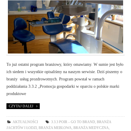
To już ostatni program branżowy, który omawiamy. W sumie jest było
ich siedem i wszystkie opisaliśmy na naszym serwisie. Dziś piszemy o
branży usług prozdrowotnych. Program powstał w ramach
poddziałania 3.3.2 „Promocja gospodarki w oparciu o polskie marki
produktowe
CZYTAJ DALEJ
AKTUALNOŚCI
3.3.3 POIR – GO TO BRAND
,
BRANŻA
JACHTÓW I ŁODZI
,
BRANŻA MEBLOWA
,
BRANŻA MEDYCZNA
,