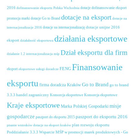
2016
dotacje dofinansowanie eksport
dofinansowanie eksportu Polska Wschodnia
dotacje na eksport
promocja marki
dotacje Go to Brand
dotacje na
dotacje unijne 2016
dotacje na internacjonalizację
internacjonalizacje 2016
działania eksportowe
eksport
działalność eksportowa
Dział eksportu dla firm
działanie 1.2 internacjonalizacja mśp
Finansowanie
FENG
eksport
eksportowe usługi doradcze
eksportu
Go to Brand
firma doradcza Kraków
go to brand
handel zagraniczny
3.3.3
Konsorcja eksportowe
Konsorcja eksportowe
Kraje eksportowe
misje
Marka Polskiej Gospodarki
gospodarcze
paszport do eksportu 2016
paszport do eksportu 2015
plan rozwoju eksportu
pisanie wniosków dotacje na eksport kraków
Poddziałanie 3.3.3 Wsparcie MŚP w promocji marek produktowych - Go