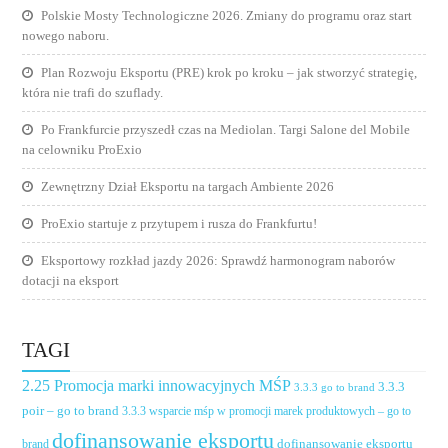
Polskie Mosty Technologiczne 2026. Zmiany do programu oraz start
nowego naboru.
Plan Rozwoju Eksportu (PRE) krok po kroku – jak stworzyć strategię,
która nie trafi do szuflady.
Po Frankfurcie przyszedł czas na Mediolan. Targi Salone del Mobile
na celowniku ProExio
Zewnętrzny Dział Eksportu na targach Ambiente 2026
ProExio startuje z przytupem i rusza do Frankfurtu!
Eksportowy rozkład jazdy 2026: Sprawdź harmonogram naborów
dotacji na eksport
TAGI
2.25 Promocja marki innowacyjnych MŚP
3.3.3
3.3.3 go to brand
poir – go to brand
3.3.3 wsparcie mśp w promocji marek produktowych – go to
dofinansowanie eksportu
dofinansowanie eksportu
brand