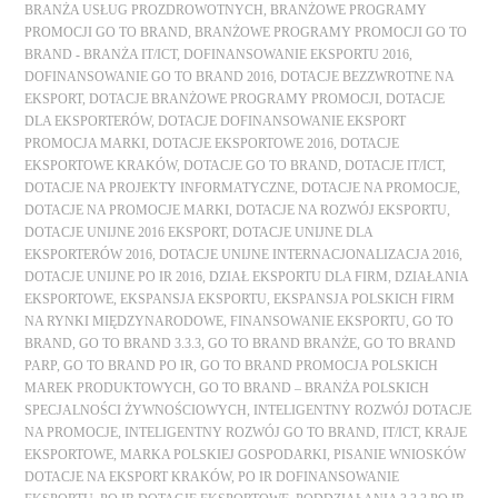
BRANŻA USŁUG PROZDROWOTNYCH
,
BRANŻOWE PROGRAMY
PROMOCJI GO TO BRAND
,
BRANŻOWE PROGRAMY PROMOCJI GO TO
BRAND - BRANŻA IT/ICT
,
DOFINANSOWANIE EKSPORTU 2016
,
DOFINANSOWANIE GO TO BRAND 2016
,
DOTACJE BEZZWROTNE NA
EKSPORT
,
DOTACJE BRANŻOWE PROGRAMY PROMOCJI
,
DOTACJE
DLA EKSPORTERÓW
,
DOTACJE DOFINANSOWANIE EKSPORT
PROMOCJA MARKI
,
DOTACJE EKSPORTOWE 2016
,
DOTACJE
EKSPORTOWE KRAKÓW
,
DOTACJE GO TO BRAND
,
DOTACJE IT/ICT
,
DOTACJE NA PROJEKTY INFORMATYCZNE
,
DOTACJE NA PROMOCJE
,
DOTACJE NA PROMOCJE MARKI
,
DOTACJE NA ROZWÓJ EKSPORTU
,
DOTACJE UNIJNE 2016 EKSPORT
,
DOTACJE UNIJNE DLA
EKSPORTERÓW 2016
,
DOTACJE UNIJNE INTERNACJONALIZACJA 2016
,
DOTACJE UNIJNE PO IR 2016
,
DZIAŁ EKSPORTU DLA FIRM
,
DZIAŁANIA
EKSPORTOWE
,
EKSPANSJA EKSPORTU
,
EKSPANSJA POLSKICH FIRM
NA RYNKI MIĘDZYNARODOWE
,
FINANSOWANIE EKSPORTU
,
GO TO
BRAND
,
GO TO BRAND 3.3.3
,
GO TO BRAND BRANŻE
,
GO TO BRAND
PARP
,
GO TO BRAND PO IR
,
GO TO BRAND PROMOCJA POLSKICH
MAREK PRODUKTOWYCH
,
GO TO BRAND – BRANŻA POLSKICH
SPECJALNOŚCI ŻYWNOŚCIOWYCH
,
INTELIGENTNY ROZWÓJ DOTACJE
NA PROMOCJE
,
INTELIGENTNY ROZWÓJ GO TO BRAND
,
IT/ICT
,
KRAJE
EKSPORTOWE
,
MARKA POLSKIEJ GOSPODARKI
,
PISANIE WNIOSKÓW
DOTACJE NA EKSPORT KRAKÓW
,
PO IR DOFINANSOWANIE