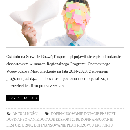
Ostatnio na Serwisie RozwójEksportu.pl pojawił się wpis o konkursie
eksportowym w ramach Regionalnego Programu Operacyjnego
Województwa Mazowieckiego na lata 2014-2020. Założeniem
programu jest dążenie do wzrostu poziomu internacjonalizacji
mazowieckich firm poprzez wsparcie
CZYTAJ DALEJ
AKTUALNOŚCI
DOFINANSOWANIE DOTACJE EKSPORT
,
DOFINANSOWANIE DOTACJE EKSPORT 2016
,
DOFINANSOWANIE
EKSPORTU 2016
,
DOFINANSOWANIE PLAN ROZOWJU EKSPORTU