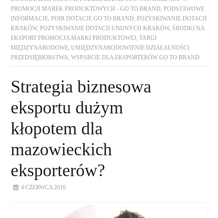
PROMOCJI MAREK PRODUKTOWYCH - GO TO BRAND
,
PODSTAWOWE
INFORMACJE
,
POIR DOTACJE GO TO BRAND
,
POZYSKIWANIE DOTACJI
KRAKÓW
,
POZYSKIWANIE DOTACJI UNIJNYCH KRAKÓW
,
ŚRODKI NA
EKSPORT PROMOCJA MARKI PRODUKTOWEJ
,
TARGI
MIĘDZYNARODOWE
,
UMIĘDZYNARODOWIENIE DZIAŁALNOŚCI
PRZEDSIĘBIORSTWA
,
WSPARCIE DLA EKSPORTERÓW GO TO BRAND
Strategia biznesowa
eksportu dużym
kłopotem dla
mazowieckich
eksporterów?
4 CZERWCA 2016