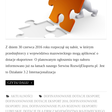
Z dniem 30 czerwca 2016 roku rozpoczął się nabór, w którym
przedsiębiorcy z województwa mazowieckiego mogą aplikować o
dotacje eksportowe. O planowanym ogłoszeniu tego naboru
informowano już na łamach naszego Serwisu RozwójEksportu.pl. Jest
to Działanie 3.2 Internacjonalizacja
CZYTAJ DALEJ
AKTUALNOŚCI
DOFINANSOWANIE DOTACJE EKSPORT
,
DOFINANSOWANIE DOTACJE EKSPORT 2016
,
DOFINANSOWANIE
EKSPORTU 2016
,
DOFINANSOWANIE PLAN ROZOWJU EKSPORTU
LUBELSKIE
,
DOTACJE DLA FIRM Z WOJEWÓDZTWA MAZOWIECKIEGO
,