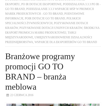
EKSPORTU
,
PO IR DOTACJE EKSPORTOWE
,
PODDZIAŁANIA 3.3.3 PO IR -
GO TO BRAND
,
PODDZIAŁANIE 3.3.3 WSPARCIE MŚP W PROMOCJI
MAREK PRODUKTOWYCH - GO TO BRAND
,
PODSTAWOWE
INFORMACJE
,
POIR DOTACJE GO TO BRAND
,
POLSKICH
SPECJALNOŚCI ŻYWNOŚCIOWYCH
,
POZYSKIWANIE DOTACJI
KRAKÓW
,
POZYSKIWANIE DOTACJI UNIJNYCH KRAKÓW
,
ŚRODKI NA
EKSPORT PROMOCJA MARKI PRODUKTOWEJ
,
TARGI
MIĘDZYNARODOWE
,
UMIĘDZYNARODOWIENIE DZIAŁALNOŚCI
PRZEDSIĘBIORSTWA
,
WSPARCIE DLA EKSPORTERÓW GO TO BRAND
Branżowe programy
promocji GO TO
BRAND – branża
meblowa
22 CZERWCA 2016