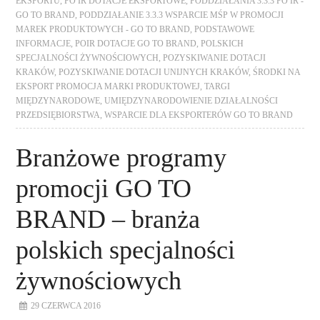
EKSPORTU
,
PO IR DOTACJE EKSPORTOWE
,
PODDZIAŁANIA 3.3.3 PO IR -
GO TO BRAND
,
PODDZIAŁANIE 3.3.3 WSPARCIE MŚP W PROMOCJI
MAREK PRODUKTOWYCH - GO TO BRAND
,
PODSTAWOWE
INFORMACJE
,
POIR DOTACJE GO TO BRAND
,
POLSKICH
SPECJALNOŚCI ŻYWNOŚCIOWYCH
,
POZYSKIWANIE DOTACJI
KRAKÓW
,
POZYSKIWANIE DOTACJI UNIJNYCH KRAKÓW
,
ŚRODKI NA
EKSPORT PROMOCJA MARKI PRODUKTOWEJ
,
TARGI
MIĘDZYNARODOWE
,
UMIĘDZYNARODOWIENIE DZIAŁALNOŚCI
PRZEDSIĘBIORSTWA
,
WSPARCIE DLA EKSPORTERÓW GO TO BRAND
Branżowe programy
promocji GO TO
BRAND – branża
polskich specjalności
żywnościowych
29 CZERWCA 2016