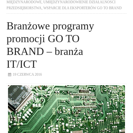
MIĘDZYNARODOWE
,
UMIĘDZYNARODOWIENIE DZIAŁALNOŚCI
PRZEDSIĘBIORSTWA
,
WSPARCIE DLA EKSPORTERÓW GO TO BRAND
Branżowe programy
promocji GO TO
BRAND – branża
IT/ICT
19 CZERWCA 2016