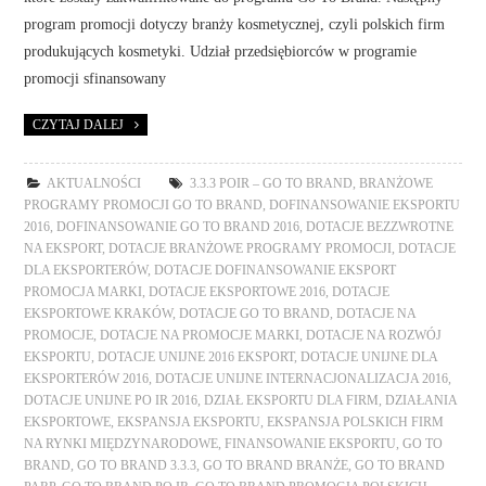
program promocji dotyczy branży kosmetycznej, czyli polskich firm
produkujących kosmetyki. Udział przedsiębiorców w programie
promocji sfinansowany
CZYTAJ DALEJ
AKTUALNOŚCI
3.3.3 POIR – GO TO BRAND
,
BRANŻOWE
PROGRAMY PROMOCJI GO TO BRAND
,
DOFINANSOWANIE EKSPORTU
2016
,
DOFINANSOWANIE GO TO BRAND 2016
,
DOTACJE BEZZWROTNE
NA EKSPORT
,
DOTACJE BRANŻOWE PROGRAMY PROMOCJI
,
DOTACJE
DLA EKSPORTERÓW
,
DOTACJE DOFINANSOWANIE EKSPORT
PROMOCJA MARKI
,
DOTACJE EKSPORTOWE 2016
,
DOTACJE
EKSPORTOWE KRAKÓW
,
DOTACJE GO TO BRAND
,
DOTACJE NA
PROMOCJE
,
DOTACJE NA PROMOCJE MARKI
,
DOTACJE NA ROZWÓJ
EKSPORTU
,
DOTACJE UNIJNE 2016 EKSPORT
,
DOTACJE UNIJNE DLA
EKSPORTERÓW 2016
,
DOTACJE UNIJNE INTERNACJONALIZACJA 2016
,
DOTACJE UNIJNE PO IR 2016
,
DZIAŁ EKSPORTU DLA FIRM
,
DZIAŁANIA
EKSPORTOWE
,
EKSPANSJA EKSPORTU
,
EKSPANSJA POLSKICH FIRM
NA RYNKI MIĘDZYNARODOWE
,
FINANSOWANIE EKSPORTU
,
GO TO
BRAND
,
GO TO BRAND 3.3.3
,
GO TO BRAND BRANŻE
,
GO TO BRAND