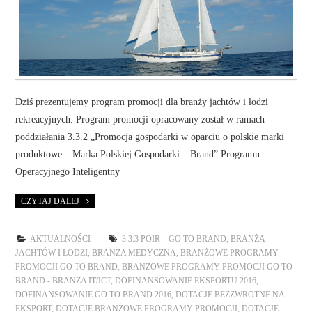
Dziś prezentujemy program promocji dla branży jachtów i łodzi
rekreacyjnych. Program promocji opracowany został w ramach
poddziałania 3.3.2 „Promocja gospodarki w oparciu o polskie marki
produktowe – Marka Polskiej Gospodarki – Brand” Programu
Operacyjnego Inteligentny
CZYTAJ DALEJ
AKTUALNOŚCI
3.3.3 POIR – GO TO BRAND
,
BRANŻA
JACHTÓW I ŁODZI
,
BRANŻA MEDYCZNA
,
BRANŻOWE PROGRAMY
PROMOCJI GO TO BRAND
,
BRANŻOWE PROGRAMY PROMOCJI GO TO
BRAND - BRANŻA IT/ICT
,
DOFINANSOWANIE EKSPORTU 2016
,
DOFINANSOWANIE GO TO BRAND 2016
,
DOTACJE BEZZWROTNE NA
EKSPORT
,
DOTACJE BRANŻOWE PROGRAMY PROMOCJI
,
DOTACJE