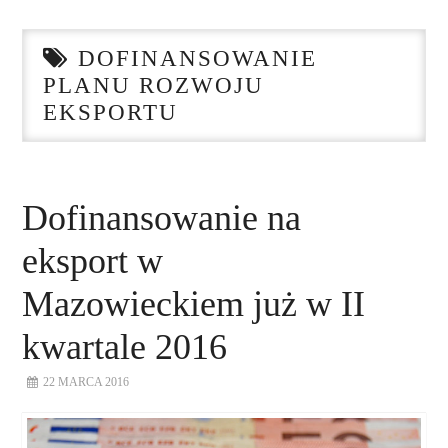
STRONA GŁÓWNA
DOFINANSOWANIE
O NAS
PLANU ROZWOJU
EKSPORTU
NASZE USŁUGI
DORADZTWO
Dofinansowanie na
PLAN ROZWOJU EKSPORTU
eksport w
PROEXIO
Mazowieckiem już w II
kwartale 2016
KONTAKT
22 MARCA 2016