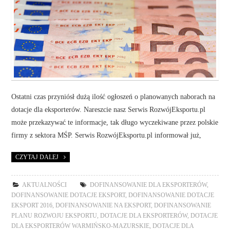
Ostatni czas przyniósł dużą ilość ogłoszeń o planowanych naborach na
dotacje dla eksporterów. Nareszcie nasz Serwis RozwójEksportu.pl
może przekazywać te informacje, tak długo wyczekiwane przez polskie
firmy z sektora MŚP. Serwis RozwójEksportu.pl informował już,
CZYTAJ DALEJ
AKTUALNOŚCI
DOFINANSOWANIE DLA EKSPORTERÓW
,
DOFINANSOWANIE DOTACJE EKSPORT
,
DOFINANSOWANIE DOTACJE
EKSPORT 2016
,
DOFINANSOWANIE NA EKSPORT
,
DOFINANSOWANIE
PLANU ROZWOJU EKSPORTU
,
DOTACJE DLA EKSPORTERÓW
,
DOTACJE
DLA EKSPORTERÓW WARMIŃSKO-MAZURSKIE
,
DOTACJE DLA