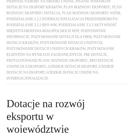
PIERWSZE NABORY NA ŚRODKI UNIJNE
,
PISANIE WNIOSKÓW
DOTACJE NA EKSPORT KRAKÓW
,
PLAN ROZWOJU EKSPORTU
,
PLAN
ROZWOJU EKSPORTU DOTACJA
,
PLAN ROZWOJU EKSPORTU WZÓR
,
PODDZIAŁANIE 3.2.2 INTERNACJONALIZACJA PRZEDSIĘBIORSTW
,
PODDZIAŁANIE 3.2.2 RPO WM
,
PODDZIAŁANIE 3.3.2 AKTYWNOŚĆ
MIĘDZYNARODOWA MAŁOPOLSKICH MŚP
,
PODSTAWOWE
INFORMACJE
,
POZYSKIWANIE DOTACJI DLA FIRM
,
POZYSKIWANIE
DOTACJI KRAKÓW
,
POZYSKIWANIE DOTACJI UNIJNYCH
,
POZYSKIWANIE DOTACJI UNIJNYCH KRAKÓW
,
POZYSKIWANIE
KLIENTÓW NA RYNKACH ZAGRANICZNYCH
,
PRE DOTACJE
,
PRZYGOTOWANIE PLANU ROZWOJU EKSPORTU
,
RPO DOTACJE
UNIJNE DLA EKSPORTU
,
ŁÓDZKIE DOTACJE EKSPORT
,
ŁÓDZKIE
DOTACJE NA EKSPORT
,
ŁÓDZKIE DOTACJE UNIJNE NA
INTERNACJONALIZACJE
Dotacje na rozwój
eksportu w
województwie