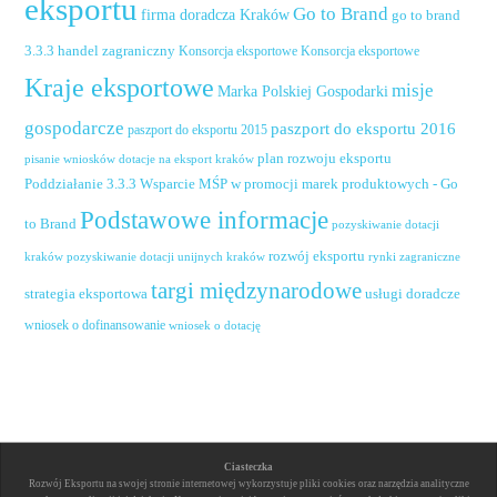
eksportu
Go to Brand
firma doradcza Kraków
go to brand
handel zagraniczny
3.3.3
Konsorcja eksportowe
Konsorcja eksportowe
Kraje eksportowe
misje
Marka Polskiej Gospodarki
gospodarcze
paszport do eksportu 2016
paszport do eksportu 2015
plan rozwoju eksportu
pisanie wniosków dotacje na eksport kraków
Poddziałanie 3.3.3 Wsparcie MŚP w promocji marek produktowych - Go
Podstawowe informacje
to Brand
pozyskiwanie dotacji
rozwój eksportu
pozyskiwanie dotacji unijnych kraków
rynki zagraniczne
kraków
targi międzynarodowe
usługi doradcze
strategia eksportowa
wniosek o dofinansowanie
wniosek o dotację
Ciasteczka
Rozwój Eksportu na swojej stronie internetowej wykorzystuje pliki cookies oraz narzędzia analityczne