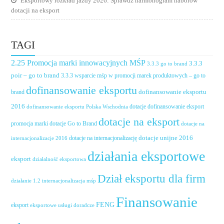
Eksportowy rozkład jazdy 2026: Sprawdź harmonogram naborów
dotacji na eksport
TAGI
2.25 Promocja marki innowacyjnych MŚP
3.3.3
3.3.3 go to brand
poir – go to brand
3.3.3 wsparcie mśp w promocji marek produktowych – go to
dofinansowanie eksportu
dofinansowanie eksportu
brand
2016
dotacje dofinansowanie eksport
dofinansowanie eksportu Polska Wschodnia
dotacje na eksport
promocja marki
dotacje Go to Brand
dotacje na
dotacje unijne 2016
dotacje na internacjonalizację
internacjonalizacje 2016
działania eksportowe
eksport
działalność eksportowa
Dział eksportu dla firm
działanie 1.2 internacjonalizacja mśp
Finansowanie
FENG
eksport
eksportowe usługi doradcze