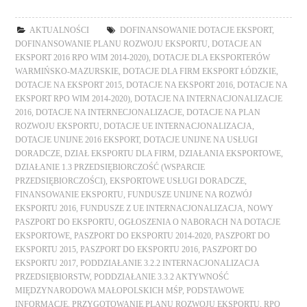
AKTUALNOŚCI
DOFINANSOWANIE DOTACJE EKSPORT
,
DOFINANSOWANIE PLANU ROZWOJU EKSPORTU
,
DOTACJE AN
EKSPORT 2016 RPO WIM 2014-2020)
,
DOTACJE DLA EKSPORTERÓW
WARMIŃSKO-MAZURSKIE
,
DOTACJE DLA FIRM EKSPORT ŁÓDZKIE
,
DOTACJE NA EKSPORT 2015
,
DOTACJE NA EKSPORT 2016
,
DOTACJE NA
EKSPORT RPO WIM 2014-2020)
,
DOTACJE NA INTERNACJONALIZACJE
2016
,
DOTACJE NA INTERNECJONALIZACJE
,
DOTACJE NA PLAN
ROZWOJU EKSPORTU
,
DOTACJE UE INTERNACJONALIZACJA
,
DOTACJE UNIJNE 2016 EKSPORT
,
DOTACJE UNIJNE NA USŁUGI
DORADCZE
,
DZIAŁ EKSPORTU DLA FIRM
,
DZIAŁANIA EKSPORTOWE
,
DZIAŁANIE 1.3 PRZEDSIĘBIORCZOŚĆ (WSPARCIE
PRZEDSIĘBIORCZOŚCI)
,
EKSPORTOWE USŁUGI DORADCZE
,
FINANSOWANIE EKSPORTU
,
FUNDUSZE UNIJNE NA ROZWÓJ
EKSPORTU 2016
,
FUNDUSZE Z UE INTERNACJONALIZACJA
,
NOWY
PASZPORT DO EKSPORTU
,
OGŁOSZENIA O NABORACH NA DOTACJE
EKSPORTOWE
,
PASZPORT DO EKSPORTU 2014-2020
,
PASZPORT DO
EKSPORTU 2015
,
PASZPORT DO EKSPORTU 2016
,
PASZPORT DO
EKSPORTU 2017
,
PODDZIAŁANIE 3.2.2 INTERNACJONALIZACJA
PRZEDSIĘBIORSTW
,
PODDZIAŁANIE 3.3.2 AKTYWNOŚĆ
MIĘDZYNARODOWA MAŁOPOLSKICH MŚP
,
PODSTAWOWE
INFORMACJE
,
PRZYGOTOWANIE PLANU ROZWOJU EKSPORTU
,
RPO