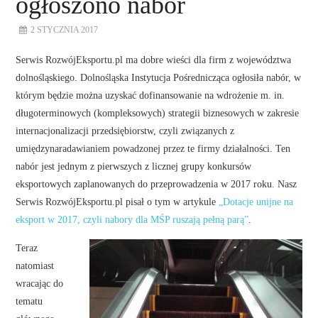
ogłoszono nabór
2 STYCZNIA 2017
Serwis RozwójEksportu.pl ma dobre wieści dla firm z województwa
dolnośląskiego. Dolnośląska Instytucja Pośrednicząca ogłosiła nabór, w
którym będzie można uzyskać dofinansowanie na wdrożenie m. in.
długoterminowych (kompleksowych) strategii biznesowych w zakresie
internacjonalizacji przedsiębiorstw, czyli związanych z
umiędzynaradawianiem powadzonej przez te firmy działalności. Ten
nabór jest jednym z pierwszych z licznej grupy konkursów
eksportowych zaplanowanych do przeprowadzenia w 2017 roku. Nasz
Serwis RozwójEksportu.pl pisał o tym w artykule
„Dotacje unijne na
eksport w 2017, czyli nabory dla MŚP ruszają pełną parą”
.
Teraz
natomiast
wracając do
tematu