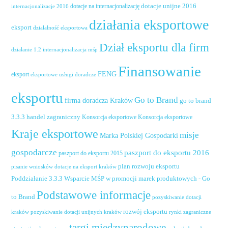
dotacje unijne 2016
dotacje na internacjonalizację
internacjonalizacje 2016
działania eksportowe
eksport
działalność eksportowa
Dział eksportu dla firm
działanie 1.2 internacjonalizacja mśp
Finansowanie
FENG
eksport
eksportowe usługi doradcze
eksportu
Go to Brand
firma doradcza Kraków
go to brand
handel zagraniczny
3.3.3
Konsorcja eksportowe
Konsorcja eksportowe
Kraje eksportowe
misje
Marka Polskiej Gospodarki
gospodarcze
paszport do eksportu 2016
paszport do eksportu 2015
plan rozwoju eksportu
pisanie wniosków dotacje na eksport kraków
Poddziałanie 3.3.3 Wsparcie MŚP w promocji marek produktowych - Go
Podstawowe informacje
to Brand
pozyskiwanie dotacji
rozwój eksportu
pozyskiwanie dotacji unijnych kraków
rynki zagraniczne
kraków
targi międzynarodowe