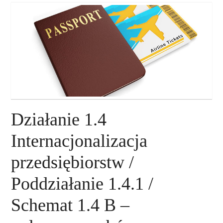
O NAS
NASZE USŁUGI
DORADZTWO
PLAN ROZWOJU EKSPORTU
Działanie 1.4
PROEXIO
Internacjonalizacja
przedsiębiorstw /
KONTAKT
Poddziałanie 1.4.1 /
Schemat 1.4 B –