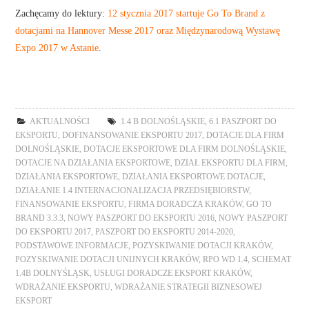
Zachęcamy do lektury:
12 stycznia 2017 startuje Go To Brand z
dotacjami na Hannover Messe 2017 oraz Międzynarodową Wystawę
Expo 2017 w Astanie
.
AKTUALNOŚCI
1.4 B DOLNOŚLĄSKIE
,
6.1 PASZPORT DO
EKSPORTU
,
DOFINANSOWANIE EKSPORTU 2017
,
DOTACJE DLA FIRM
DOLNOŚLĄSKIE
,
DOTACJE EKSPORTOWE DLA FIRM DOLNOŚLĄSKIE
,
DOTACJE NA DZIAŁANIA EKSPORTOWE
,
DZIAŁ EKSPORTU DLA FIRM
,
DZIAŁANIA EKSPORTOWE
,
DZIAŁANIA EKSPORTOWE DOTACJE
,
DZIAŁANIE 1.4 INTERNACJONALIZACJA PRZEDSIĘBIORSTW
,
FINANSOWANIE EKSPORTU
,
FIRMA DORADCZA KRAKÓW
,
GO TO
BRAND 3.3.3
,
NOWY PASZPORT DO EKSPORTU 2016
,
NOWY PASZPORT
DO EKSPORTU 2017
,
PASZPORT DO EKSPORTU 2014-2020
,
PODSTAWOWE INFORMACJE
,
POZYSKIWANIE DOTACJI KRAKÓW
,
POZYSKIWANIE DOTACJI UNIJNYCH KRAKÓW
,
RPO WD 1.4
,
SCHEMAT
1.4B DOLNYŚLĄSK
,
USŁUGI DORADCZE EKSPORT KRAKÓW
,
WDRAŻANIE EKSPORTU
,
WDRAŻANIE STRATEGII BIZNESOWEJ
EKSPORT