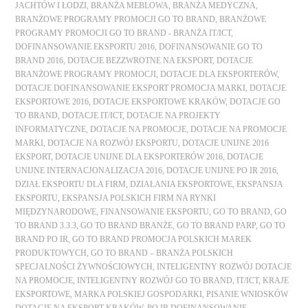
JACHTÓW I ŁODZI
,
BRANŻA MEBLOWA
,
BRANŻA MEDYCZNA
,
BRANŻOWE PROGRAMY PROMOCJI GO TO BRAND
,
BRANŻOWE
PROGRAMY PROMOCJI GO TO BRAND - BRANŻA IT/ICT
,
DOFINANSOWANIE EKSPORTU 2016
,
DOFINANSOWANIE GO TO
BRAND 2016
,
DOTACJE BEZZWROTNE NA EKSPORT
,
DOTACJE
BRANŻOWE PROGRAMY PROMOCJI
,
DOTACJE DLA EKSPORTERÓW
,
DOTACJE DOFINANSOWANIE EKSPORT PROMOCJA MARKI
,
DOTACJE
EKSPORTOWE 2016
,
DOTACJE EKSPORTOWE KRAKÓW
,
DOTACJE GO
TO BRAND
,
DOTACJE IT/ICT
,
DOTACJE NA PROJEKTY
INFORMATYCZNE
,
DOTACJE NA PROMOCJE
,
DOTACJE NA PROMOCJE
MARKI
,
DOTACJE NA ROZWÓJ EKSPORTU
,
DOTACJE UNIJNE 2016
EKSPORT
,
DOTACJE UNIJNE DLA EKSPORTERÓW 2016
,
DOTACJE
UNIJNE INTERNACJONALIZACJA 2016
,
DOTACJE UNIJNE PO IR 2016
,
DZIAŁ EKSPORTU DLA FIRM
,
DZIAŁANIA EKSPORTOWE
,
EKSPANSJA
EKSPORTU
,
EKSPANSJA POLSKICH FIRM NA RYNKI
MIĘDZYNARODOWE
,
FINANSOWANIE EKSPORTU
,
GO TO BRAND
,
GO
TO BRAND 3.3.3
,
GO TO BRAND BRANŻE
,
GO TO BRAND PARP
,
GO TO
BRAND PO IR
,
GO TO BRAND PROMOCJA POLSKICH MAREK
PRODUKTOWYCH
,
GO TO BRAND – BRANŻA POLSKICH
SPECJALNOŚCI ŻYWNOŚCIOWYCH
,
INTELIGENTNY ROZWÓJ DOTACJE
NA PROMOCJE
,
INTELIGENTNY ROZWÓJ GO TO BRAND
,
IT/ICT
,
KRAJE
EKSPORTOWE
,
MARKA POLSKIEJ GOSPODARKI
,
PISANIE WNIOSKÓW
DOTACJE NA EKSPORT KRAKÓW
,
PO IR DOFINANSOWANIE