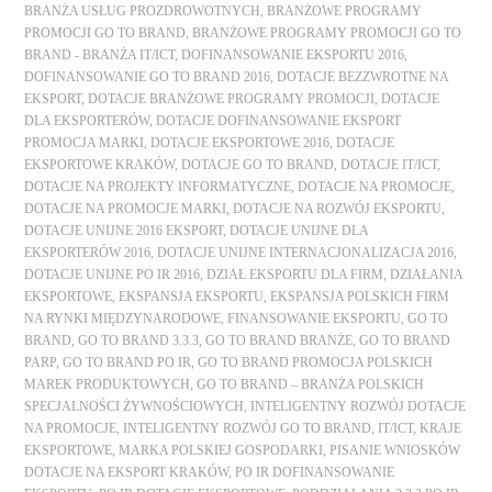
BRANŻA USŁUG PROZDROWOTNYCH
,
BRANŻOWE PROGRAMY
PROMOCJI GO TO BRAND
,
BRANŻOWE PROGRAMY PROMOCJI GO TO
BRAND - BRANŻA IT/ICT
,
DOFINANSOWANIE EKSPORTU 2016
,
DOFINANSOWANIE GO TO BRAND 2016
,
DOTACJE BEZZWROTNE NA
EKSPORT
,
DOTACJE BRANŻOWE PROGRAMY PROMOCJI
,
DOTACJE
DLA EKSPORTERÓW
,
DOTACJE DOFINANSOWANIE EKSPORT
PROMOCJA MARKI
,
DOTACJE EKSPORTOWE 2016
,
DOTACJE
EKSPORTOWE KRAKÓW
,
DOTACJE GO TO BRAND
,
DOTACJE IT/ICT
,
DOTACJE NA PROJEKTY INFORMATYCZNE
,
DOTACJE NA PROMOCJE
,
DOTACJE NA PROMOCJE MARKI
,
DOTACJE NA ROZWÓJ EKSPORTU
,
DOTACJE UNIJNE 2016 EKSPORT
,
DOTACJE UNIJNE DLA
EKSPORTERÓW 2016
,
DOTACJE UNIJNE INTERNACJONALIZACJA 2016
,
DOTACJE UNIJNE PO IR 2016
,
DZIAŁ EKSPORTU DLA FIRM
,
DZIAŁANIA
EKSPORTOWE
,
EKSPANSJA EKSPORTU
,
EKSPANSJA POLSKICH FIRM
NA RYNKI MIĘDZYNARODOWE
,
FINANSOWANIE EKSPORTU
,
GO TO
BRAND
,
GO TO BRAND 3.3.3
,
GO TO BRAND BRANŻE
,
GO TO BRAND
PARP
,
GO TO BRAND PO IR
,
GO TO BRAND PROMOCJA POLSKICH
MAREK PRODUKTOWYCH
,
GO TO BRAND – BRANŻA POLSKICH
SPECJALNOŚCI ŻYWNOŚCIOWYCH
,
INTELIGENTNY ROZWÓJ DOTACJE
NA PROMOCJE
,
INTELIGENTNY ROZWÓJ GO TO BRAND
,
IT/ICT
,
KRAJE
EKSPORTOWE
,
MARKA POLSKIEJ GOSPODARKI
,
PISANIE WNIOSKÓW
DOTACJE NA EKSPORT KRAKÓW
,
PO IR DOFINANSOWANIE