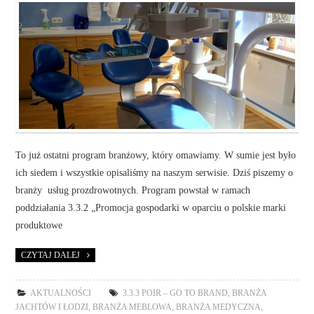
To już ostatni program branżowy, który omawiamy. W sumie jest było
ich siedem i wszystkie opisaliśmy na naszym serwisie. Dziś piszemy o
branży usług prozdrowotnych. Program powstał w ramach
poddziałania 3.3.2 „Promocja gospodarki w oparciu o polskie marki
produktowe
CZYTAJ DALEJ
AKTUALNOŚCI
3.3.3 POIR – GO TO BRAND
,
BRANŻA
JACHTÓW I ŁODZI
,
BRANŻA MEBLOWA
,
BRANŻA MEDYCZNA
,