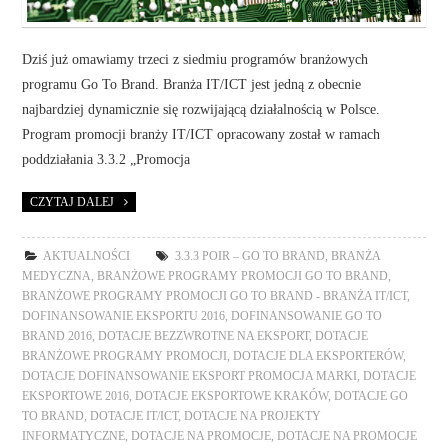
Dziś już omawiamy trzeci z siedmiu programów branżowych
programu Go To Brand. Branża IT/ICT jest jedną z obecnie
najbardziej dynamicznie się rozwijającą działalnością w Polsce.
Program promocji branży IT/ICT opracowany został w ramach
poddziałania 3.3.2 „Promocja
CZYTAJ DALEJ
AKTUALNOŚCI
3.3.3 POIR – GO TO BRAND
,
BRANŻA
MEDYCZNA
,
BRANŻOWE PROGRAMY PROMOCJI GO TO BRAND
,
BRANŻOWE PROGRAMY PROMOCJI GO TO BRAND - BRANŻA IT/ICT
,
DOFINANSOWANIE EKSPORTU 2016
,
DOFINANSOWANIE GO TO
BRAND 2016
,
DOTACJE BEZZWROTNE NA EKSPORT
,
DOTACJE
BRANŻOWE PROGRAMY PROMOCJI
,
DOTACJE DLA EKSPORTERÓW
,
DOTACJE DOFINANSOWANIE EKSPORT PROMOCJA MARKI
,
DOTACJE
EKSPORTOWE 2016
,
DOTACJE EKSPORTOWE KRAKÓW
,
DOTACJE GO
TO BRAND
,
DOTACJE IT/ICT
,
DOTACJE NA PROJEKTY
INFORMATYCZNE
,
DOTACJE NA PROMOCJE
,
DOTACJE NA PROMOCJE