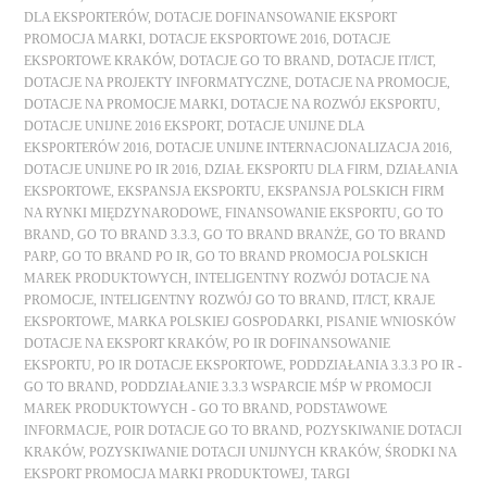
DLA EKSPORTERÓW
,
DOTACJE DOFINANSOWANIE EKSPORT
PROMOCJA MARKI
,
DOTACJE EKSPORTOWE 2016
,
DOTACJE
EKSPORTOWE KRAKÓW
,
DOTACJE GO TO BRAND
,
DOTACJE IT/ICT
,
DOTACJE NA PROJEKTY INFORMATYCZNE
,
DOTACJE NA PROMOCJE
,
DOTACJE NA PROMOCJE MARKI
,
DOTACJE NA ROZWÓJ EKSPORTU
,
DOTACJE UNIJNE 2016 EKSPORT
,
DOTACJE UNIJNE DLA
EKSPORTERÓW 2016
,
DOTACJE UNIJNE INTERNACJONALIZACJA 2016
,
DOTACJE UNIJNE PO IR 2016
,
DZIAŁ EKSPORTU DLA FIRM
,
DZIAŁANIA
EKSPORTOWE
,
EKSPANSJA EKSPORTU
,
EKSPANSJA POLSKICH FIRM
NA RYNKI MIĘDZYNARODOWE
,
FINANSOWANIE EKSPORTU
,
GO TO
BRAND
,
GO TO BRAND 3.3.3
,
GO TO BRAND BRANŻE
,
GO TO BRAND
PARP
,
GO TO BRAND PO IR
,
GO TO BRAND PROMOCJA POLSKICH
MAREK PRODUKTOWYCH
,
INTELIGENTNY ROZWÓJ DOTACJE NA
PROMOCJE
,
INTELIGENTNY ROZWÓJ GO TO BRAND
,
IT/ICT
,
KRAJE
EKSPORTOWE
,
MARKA POLSKIEJ GOSPODARKI
,
PISANIE WNIOSKÓW
DOTACJE NA EKSPORT KRAKÓW
,
PO IR DOFINANSOWANIE
EKSPORTU
,
PO IR DOTACJE EKSPORTOWE
,
PODDZIAŁANIA 3.3.3 PO IR -
GO TO BRAND
,
PODDZIAŁANIE 3.3.3 WSPARCIE MŚP W PROMOCJI
MAREK PRODUKTOWYCH - GO TO BRAND
,
PODSTAWOWE
INFORMACJE
,
POIR DOTACJE GO TO BRAND
,
POZYSKIWANIE DOTACJI
KRAKÓW
,
POZYSKIWANIE DOTACJI UNIJNYCH KRAKÓW
,
ŚRODKI NA
EKSPORT PROMOCJA MARKI PRODUKTOWEJ
,
TARGI