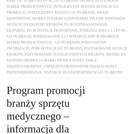
PARP
,
GO TO BRAND PO IR
,
GO TO BRAND PROMOCJA POLSKICH
MAREK PRODUKTOWYCH
,
INTELIGENTNY ROZWÓJ DOTACJE NA
PROMOCJE
,
INTELIGENTNY ROZWÓJ GO TO BRAND
,
KRAJE
EKSPORTOWE
,
MARKA POLSKIEJ GOSPODARKI
,
PISANIE WNIOSKÓW
DOTACJE NA EKSPORT KRAKÓW
,
PO IR DOFINANSOWANIE
EKSPORTU
,
PO IR DOTACJE EKSPORTOWE
,
PODDZIAŁANIA 3.3.3 PO IR -
GO TO BRAND
,
PODDZIAŁANIE 3.3.3 WSPARCIE MŚP W PROMOCJI
MAREK PRODUKTOWYCH - GO TO BRAND
,
PODSTAWOWE
INFORMACJE
,
POIR DOTACJE GO TO BRAND
,
POZYSKIWANIE DOTACJI
KRAKÓW
,
POZYSKIWANIE DOTACJI UNIJNYCH KRAKÓW
,
ŚRODKI NA
EKSPORT PROMOCJA MARKI PRODUKTOWEJ
,
TARGI
MIĘDZYNARODOWE
,
UMIĘDZYNARODOWIENIE DZIAŁALNOŚCI
PRZEDSIĘBIORSTWA
,
WSPARCIE DLA EKSPORTERÓW GO TO BRAND
Program promocji
branży sprzętu
medycznego –
informacja dla