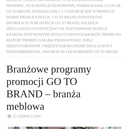
EKSPORTU
,
PO IR DOTACJE EKSPORTOWE
,
PODDZIAŁANIA 3.3.3 PO IR -
GO TO BRAND
,
PODDZIAŁANIE 3.3.3 WSPARCIE MŚP W PROMOCJI
MAREK PRODUKTOWYCH - GO TO BRAND
,
PODSTAWOWE
INFORMACJE
,
POIR DOTACJE GO TO BRAND
,
POLSKICH
SPECJALNOŚCI ŻYWNOŚCIOWYCH
,
POZYSKIWANIE DOTACJI
KRAKÓW
,
POZYSKIWANIE DOTACJI UNIJNYCH KRAKÓW
,
ŚRODKI NA
EKSPORT PROMOCJA MARKI PRODUKTOWEJ
,
TARGI
MIĘDZYNARODOWE
,
UMIĘDZYNARODOWIENIE DZIAŁALNOŚCI
PRZEDSIĘBIORSTWA
,
WSPARCIE DLA EKSPORTERÓW GO TO BRAND
Branżowe programy
promocji GO TO
BRAND – branża
meblowa
22 CZERWCA 2016