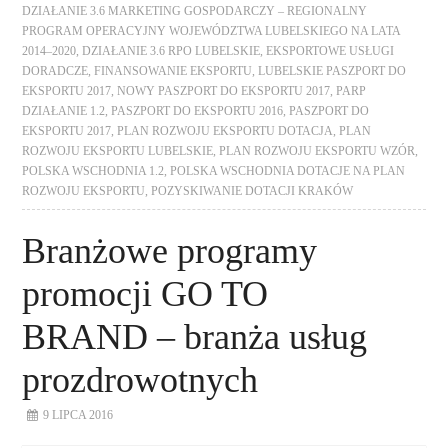
DZIAŁANIE 3.6 MARKETING GOSPODARCZY – REGIONALNY
PROGRAM OPERACYJNY WOJEWÓDZTWA LUBELSKIEGO NA LATA
2014–2020
,
DZIAŁANIE 3.6 RPO LUBELSKIE
,
EKSPORTOWE USŁUGI
DORADCZE
,
FINANSOWANIE EKSPORTU
,
LUBELSKIE PASZPORT DO
EKSPORTU 2017
,
NOWY PASZPORT DO EKSPORTU 2017
,
PARP
DZIAŁANIE 1.2
,
PASZPORT DO EKSPORTU 2016
,
PASZPORT DO
EKSPORTU 2017
,
PLAN ROZWOJU EKSPORTU DOTACJA
,
PLAN
ROZWOJU EKSPORTU LUBELSKIE
,
PLAN ROZWOJU EKSPORTU WZÓR
,
POLSKA WSCHODNIA 1.2
,
POLSKA WSCHODNIA DOTACJE NA PLAN
ROZWOJU EKSPORTU
,
POZYSKIWANIE DOTACJI KRAKÓW
Branżowe programy
promocji GO TO
BRAND – branża usług
prozdrowotnych
9 LIPCA 2016