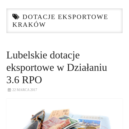
STRONA GŁÓWNA
DOTACJE EKSPORTOWE
O NAS
KRAKÓW
NASZE USŁUGI
DORADZTWO
Lubelskie dotacje
eksportowe w Działaniu
PLAN ROZWOJU EKSPORTU
3.6 RPO
PROEXIO
22 MARCA 2017
KONTAKT