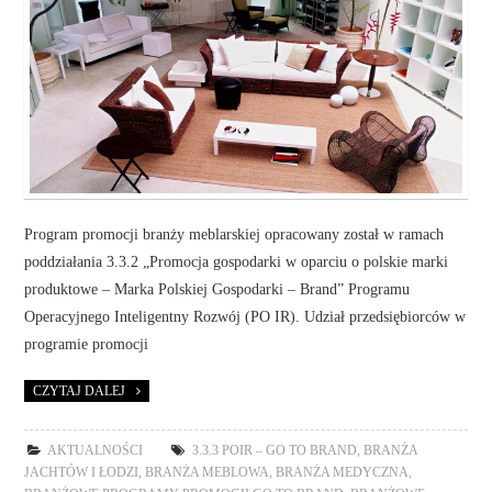
Program promocji branży meblarskiej opracowany został w ramach
poddziałania 3.3.2 „Promocja gospodarki w oparciu o polskie marki
produktowe – Marka Polskiej Gospodarki – Brand” Programu
Operacyjnego Inteligentny Rozwój (PO IR). Udział przedsiębiorców w
programie promocji
CZYTAJ DALEJ
AKTUALNOŚCI
3.3.3 POIR – GO TO BRAND
,
BRANŻA
JACHTÓW I ŁODZI
,
BRANŻA MEBLOWA
,
BRANŻA MEDYCZNA
,