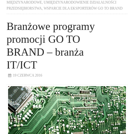
MIĘDZYNARODOWE
,
UMIĘDZYNARODOWIENIE DZIAŁALNOŚCI
PRZEDSIĘBIORSTWA
,
WSPARCIE DLA EKSPORTERÓW GO TO BRAND
Branżowe programy
promocji GO TO
BRAND – branża
IT/ICT
19 CZERWCA 2016