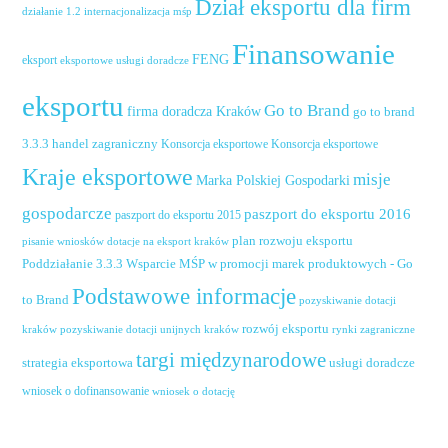
Dział eksportu dla firm
działanie 1.2 internacjonalizacja mśp
Finansowanie
FENG
eksport
eksportowe usługi doradcze
eksportu
Go to Brand
firma doradcza Kraków
go to brand
handel zagraniczny
3.3.3
Konsorcja eksportowe
Konsorcja eksportowe
Kraje eksportowe
misje
Marka Polskiej Gospodarki
gospodarcze
paszport do eksportu 2016
paszport do eksportu 2015
plan rozwoju eksportu
pisanie wniosków dotacje na eksport kraków
Poddziałanie 3.3.3 Wsparcie MŚP w promocji marek produktowych - Go
Podstawowe informacje
to Brand
pozyskiwanie dotacji
rozwój eksportu
pozyskiwanie dotacji unijnych kraków
rynki zagraniczne
kraków
targi międzynarodowe
usługi doradcze
strategia eksportowa
wniosek o dofinansowanie
wniosek o dotację