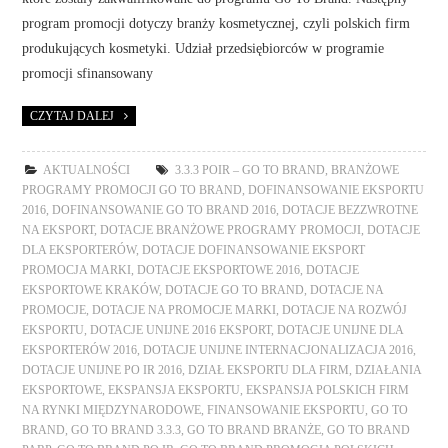
program promocji dotyczy branży kosmetycznej, czyli polskich firm
produkujących kosmetyki. Udział przedsiębiorców w programie
promocji sfinansowany
CZYTAJ DALEJ
AKTUALNOŚCI
3.3.3 POIR – GO TO BRAND
,
BRANŻOWE
PROGRAMY PROMOCJI GO TO BRAND
,
DOFINANSOWANIE EKSPORTU
2016
,
DOFINANSOWANIE GO TO BRAND 2016
,
DOTACJE BEZZWROTNE
NA EKSPORT
,
DOTACJE BRANŻOWE PROGRAMY PROMOCJI
,
DOTACJE
DLA EKSPORTERÓW
,
DOTACJE DOFINANSOWANIE EKSPORT
PROMOCJA MARKI
,
DOTACJE EKSPORTOWE 2016
,
DOTACJE
EKSPORTOWE KRAKÓW
,
DOTACJE GO TO BRAND
,
DOTACJE NA
PROMOCJE
,
DOTACJE NA PROMOCJE MARKI
,
DOTACJE NA ROZWÓJ
EKSPORTU
,
DOTACJE UNIJNE 2016 EKSPORT
,
DOTACJE UNIJNE DLA
EKSPORTERÓW 2016
,
DOTACJE UNIJNE INTERNACJONALIZACJA 2016
,
DOTACJE UNIJNE PO IR 2016
,
DZIAŁ EKSPORTU DLA FIRM
,
DZIAŁANIA
EKSPORTOWE
,
EKSPANSJA EKSPORTU
,
EKSPANSJA POLSKICH FIRM
NA RYNKI MIĘDZYNARODOWE
,
FINANSOWANIE EKSPORTU
,
GO TO
BRAND
,
GO TO BRAND 3.3.3
,
GO TO BRAND BRANŻE
,
GO TO BRAND