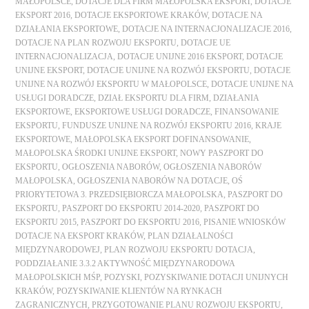
MAŁOPOLSCE
,
DOTACJE DLA FIRM MAŁOPOLSKA EKSPORT
,
DOTACJE
EKSPORT 2016
,
DOTACJE EKSPORTOWE KRAKÓW
,
DOTACJE NA
DZIAŁANIA EKSPORTOWE
,
DOTACJE NA INTERNACJONALIZACJE 2016
,
DOTACJE NA PLAN ROZWOJU EKSPORTU
,
DOTACJE UE
INTERNACJONALIZACJA
,
DOTACJE UNIJNE 2016 EKSPORT
,
DOTACJE
UNIJNE EKSPORT
,
DOTACJE UNIJNE NA ROZWÓJ EKSPORTU
,
DOTACJE
UNIJNE NA ROZWÓJ EKSPORTU W MAŁOPOLSCE
,
DOTACJE UNIJNE NA
USŁUGI DORADCZE
,
DZIAŁ EKSPORTU DLA FIRM
,
DZIAŁANIA
EKSPORTOWE
,
EKSPORTOWE USŁUGI DORADCZE
,
FINANSOWANIE
EKSPORTU
,
FUNDUSZE UNIJNE NA ROZWÓJ EKSPORTU 2016
,
KRAJE
EKSPORTOWE
,
MAŁOPOLSKA EKSPORT DOFINANSOWANIE
,
MAŁOPOLSKA ŚRODKI UNIJNE EKSPORT
,
NOWY PASZPORT DO
EKSPORTU
,
OGŁOSZENIA NABORÓW
,
OGŁOSZENIA NABORÓW
MAŁOPOLSKA
,
OGŁOSZENIA NABORÓW NA DOTACJE
,
OŚ
PRIORYTETOWA 3. PRZEDSIĘBIORCZA MAŁOPOLSKA
,
PASZPORT DO
EKSPORTU
,
PASZPORT DO EKSPORTU 2014-2020
,
PASZPORT DO
EKSPORTU 2015
,
PASZPORT DO EKSPORTU 2016
,
PISANIE WNIOSKÓW
DOTACJE NA EKSPORT KRAKÓW
,
PLAN DZIAŁALNOŚCI
MIĘDZYNARODOWEJ
,
PLAN ROZWOJU EKSPORTU DOTACJA
,
PODDZIAŁANIE 3.3.2 AKTYWNOŚĆ MIĘDZYNARODOWA
MAŁOPOLSKICH MŚP
,
POZYSKI
,
POZYSKIWANIE DOTACJI UNIJNYCH
KRAKÓW
,
POZYSKIWANIE KLIENTÓW NA RYNKACH
ZAGRANICZNYCH
,
PRZYGOTOWANIE PLANU ROZWOJU EKSPORTU
,