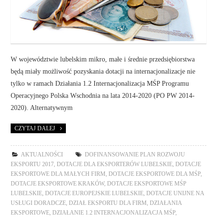
W województwie lubelskim mikro, małe i średnie przedsiębiorstwa
będą miały możliwość pozyskania dotacji na internacjonalizacje nie
tylko w ramach Działania 1.2 Internacjonalizacja MŚP Programu
Operacyjnego Polska Wschodnia na lata 2014-2020 (PO PW 2014-
2020). Alternatywnym
CZYTAJ DALEJ
AKTUALNOŚCI
DOFINANSOWANIE PLAN ROZWOJU
EKSPORTU 2017
,
DOTACJE DLA EKSPORTERÓW LUBELSKIE
,
DOTACJE
EKSPORTOWE DLA MAŁYCH FIRM
,
DOTACJE EKSPORTOWE DLA MŚP
,
DOTACJE EKSPORTOWE KRAKÓW
,
DOTACJE EKSPORTOWE MŚP
LUBELSKIE
,
DOTACJE EUROPEJSKIE LUBELSKIE
,
DOTACJE UNIJNE NA
USŁUGI DORADCZE
,
DZIAŁ EKSPORTU DLA FIRM
,
DZIAŁANIA
EKSPORTOWE
,
DZIAŁANIE 1.2 INTERNACJONALIZACJA MŚP
,