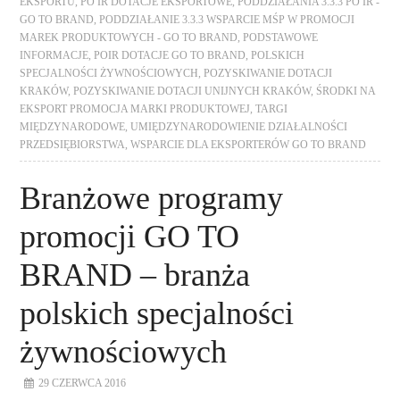
EKSPORTU
,
PO IR DOTACJE EKSPORTOWE
,
PODDZIAŁANIA 3.3.3 PO IR -
GO TO BRAND
,
PODDZIAŁANIE 3.3.3 WSPARCIE MŚP W PROMOCJI
MAREK PRODUKTOWYCH - GO TO BRAND
,
PODSTAWOWE
INFORMACJE
,
POIR DOTACJE GO TO BRAND
,
POLSKICH
SPECJALNOŚCI ŻYWNOŚCIOWYCH
,
POZYSKIWANIE DOTACJI
KRAKÓW
,
POZYSKIWANIE DOTACJI UNIJNYCH KRAKÓW
,
ŚRODKI NA
EKSPORT PROMOCJA MARKI PRODUKTOWEJ
,
TARGI
MIĘDZYNARODOWE
,
UMIĘDZYNARODOWIENIE DZIAŁALNOŚCI
PRZEDSIĘBIORSTWA
,
WSPARCIE DLA EKSPORTERÓW GO TO BRAND
Branżowe programy
promocji GO TO
BRAND – branża
polskich specjalności
żywnościowych
29 CZERWCA 2016