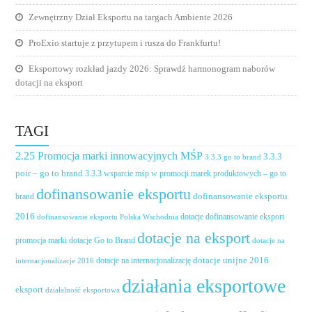
Zewnętrzny Dział Eksportu na targach Ambiente 2026
ProExio startuje z przytupem i rusza do Frankfurtu!
Eksportowy rozkład jazdy 2026: Sprawdź harmonogram naborów
dotacji na eksport
TAGI
2.25 Promocja marki innowacyjnych MŚP
3.3.3
3.3.3 go to brand
poir – go to brand
3.3.3 wsparcie mśp w promocji marek produktowych – go to
dofinansowanie eksportu
dofinansowanie eksportu
brand
2016
dotacje dofinansowanie eksport
dofinansowanie eksportu Polska Wschodnia
dotacje na eksport
promocja marki
dotacje Go to Brand
dotacje na
dotacje unijne 2016
dotacje na internacjonalizację
internacjonalizacje 2016
działania eksportowe
eksport
działalność eksportowa