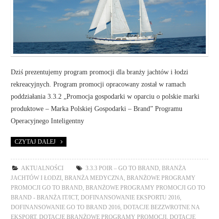
Dziś prezentujemy program promocji dla branży jachtów i łodzi
rekreacyjnych. Program promocji opracowany został w ramach
poddziałania 3.3.2 „Promocja gospodarki w oparciu o polskie marki
produktowe – Marka Polskiej Gospodarki – Brand” Programu
Operacyjnego Inteligentny
CZYTAJ DALEJ
AKTUALNOŚCI
3.3.3 POIR – GO TO BRAND
,
BRANŻA
JACHTÓW I ŁODZI
,
BRANŻA MEDYCZNA
,
BRANŻOWE PROGRAMY
PROMOCJI GO TO BRAND
,
BRANŻOWE PROGRAMY PROMOCJI GO TO
BRAND - BRANŻA IT/ICT
,
DOFINANSOWANIE EKSPORTU 2016
,
DOFINANSOWANIE GO TO BRAND 2016
,
DOTACJE BEZZWROTNE NA
EKSPORT
,
DOTACJE BRANŻOWE PROGRAMY PROMOCJI
,
DOTACJE