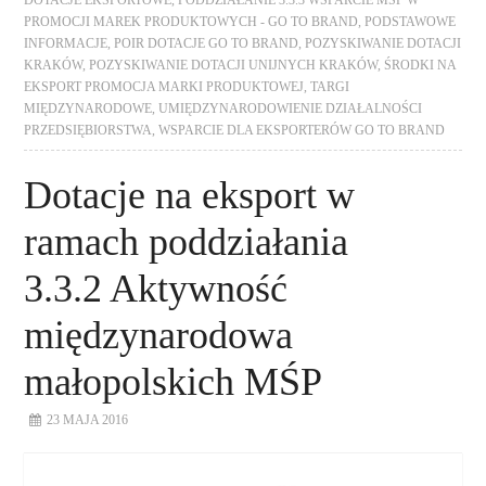
PROMOCJI MAREK PRODUKTOWYCH - GO TO BRAND
,
PODSTAWOWE
INFORMACJE
,
POIR DOTACJE GO TO BRAND
,
POZYSKIWANIE DOTACJI
KRAKÓW
,
POZYSKIWANIE DOTACJI UNIJNYCH KRAKÓW
,
ŚRODKI NA
EKSPORT PROMOCJA MARKI PRODUKTOWEJ
,
TARGI
MIĘDZYNARODOWE
,
UMIĘDZYNARODOWIENIE DZIAŁALNOŚCI
PRZEDSIĘBIORSTWA
,
WSPARCIE DLA EKSPORTERÓW GO TO BRAND
Dotacje na eksport w
ramach poddziałania
3.3.2 Aktywność
międzynarodowa
małopolskich MŚP
23 MAJA 2016