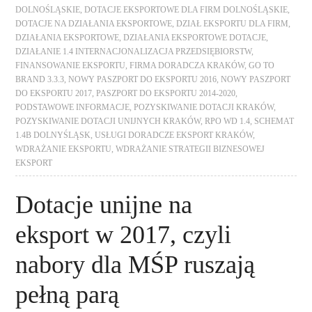
DOLNOŚLĄSKIE
,
DOTACJE EKSPORTOWE DLA FIRM DOLNOŚLĄSKIE
,
DOTACJE NA DZIAŁANIA EKSPORTOWE
,
DZIAŁ EKSPORTU DLA FIRM
,
DZIAŁANIA EKSPORTOWE
,
DZIAŁANIA EKSPORTOWE DOTACJE
,
DZIAŁANIE 1.4 INTERNACJONALIZACJA PRZEDSIĘBIORSTW
,
FINANSOWANIE EKSPORTU
,
FIRMA DORADCZA KRAKÓW
,
GO TO
BRAND 3.3.3
,
NOWY PASZPORT DO EKSPORTU 2016
,
NOWY PASZPORT
DO EKSPORTU 2017
,
PASZPORT DO EKSPORTU 2014-2020
,
PODSTAWOWE INFORMACJE
,
POZYSKIWANIE DOTACJI KRAKÓW
,
POZYSKIWANIE DOTACJI UNIJNYCH KRAKÓW
,
RPO WD 1.4
,
SCHEMAT
1.4B DOLNYŚLĄSK
,
USŁUGI DORADCZE EKSPORT KRAKÓW
,
WDRAŻANIE EKSPORTU
,
WDRAŻANIE STRATEGII BIZNESOWEJ
EKSPORT
Dotacje unijne na
eksport w 2017, czyli
nabory dla MŚP ruszają
pełną parą