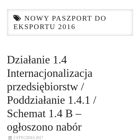
STRONA GŁÓWNA
NOWY PASZPORT DO
O NAS
EKSPORTU 2016
NASZE USŁUGI
DORADZTWO
Działanie 1.4
Internacjonalizacja
PLAN ROZWOJU EKSPORTU
przedsiębiorstw /
PROEXIO
Poddziałanie 1.4.1 /
KONTAKT
Schemat 1.4 B –
ogłoszono nabór
2 STYCZNIA 2017