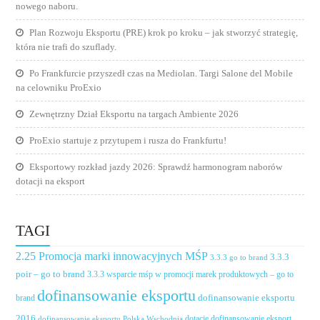
nowego naboru.
Plan Rozwoju Eksportu (PRE) krok po kroku – jak stworzyć strategię,
która nie trafi do szuflady.
Po Frankfurcie przyszedł czas na Mediolan. Targi Salone del Mobile
na celowniku ProExio
Zewnętrzny Dział Eksportu na targach Ambiente 2026
ProExio startuje z przytupem i rusza do Frankfurtu!
Eksportowy rozkład jazdy 2026: Sprawdź harmonogram naborów
dotacji na eksport
TAGI
2.25 Promocja marki innowacyjnych MŚP
3.3.3
3.3.3 go to brand
poir – go to brand
3.3.3 wsparcie mśp w promocji marek produktowych – go to
dofinansowanie eksportu
dofinansowanie eksportu
brand
2016
dotacje dofinansowanie eksport
dofinansowanie eksportu Polska Wschodnia