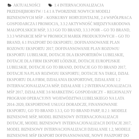
AKTUALNOŚCI
1.4 INTERNACJONALIZACJA
PRZEDSIĘBIORSTW / 1.4.1 A TWORZENIE NOWYCH MODELI
BIZNESOWYCH MŚP – KONKURSY HORYZONTALNE
,
2.4 WSPÓŁPRACA
GOSPODARCZA I PROMOCJA
,
3.3.2 AKTYWNOŚĆ MIĘDZYNARODOWA
MAŁOPOLSKICH MŚP
,
3.3.3 GO TO BRAND
,
3.3.3 POIR – GO TO BRAND
,
3.3.3 WSPARCIE MŚP W PROMOCJI MAREK PRODUKTOWYCH – GO TO
BRAND
,
6.1 PASZPORT DO EKSPORTU
,
DOFINANSOWANIE PLAN
ROZOWJU EKSPORTU 2017
,
DOFINANSOWANIE PLAN ROZOWJU
EKSPORTU LUBELSKIE
,
DOTACJE DLA EKSPORTERÓW LUBELSKIE
,
DOTACJE DLA FIRM EKSPORT ŁÓDZKIE
,
DOTACJE EUROPEJSKIE
LUBELSKIE
,
DOTACJE GO TO BRAND
,
DOTACJE GO TO BRAND 2017
,
DOTACJE NA PLAN ROZWOJU EKSPORTU
,
DOTACJE NA TARGI
,
DZIAŁ
EKSPORTU DLA FIRM
,
DZIAŁANIA EKSPORTOWE
,
DZIAŁANIE 1.2
INTERNACJONALIZACJA MŚP
,
DZIAŁANIE 1.2 INTERNACJONALIZACJA
MŚP 2017
,
DZIAŁANIE 3.6 MARKETING GOSPODARCZY – REGIONALNY
PROGRAM OPERACYJNY WOJEWÓDZTWA LUBELSKIEGO NA LATA
2014–2020
,
EKSPORTOWE USŁUGI DORADCZE
,
FINANSOWANIE
EKSPORTU
,
GO TO BRAND 3.3.3
,
GO TO BRAND PARP
,
II.2.1: MODELE
BIZNESOWE MŚP
,
MODEL BIZNESOWY INTERNACJONALIZACJI
DOTACJE
,
MODEL BIZNESOWY INTERNACJONALIZACJI DOTACJE 2017
,
MODEL BIZNESOWY INTERNACJONALIZACJI DZIAŁANIE 1.2
,
MODELE
BIZNESOWE MŚP EKSPORT DOFINANSOWANIE
,
NOWY PASZPORT DO