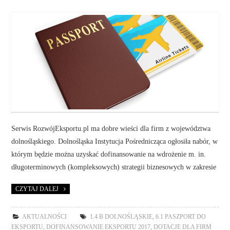
Serwis RozwójEksportu.pl ma dobre wieści dla firm z województwa
dolnośląskiego. Dolnośląska Instytucja Pośrednicząca ogłosiła nabór, w
którym będzie można uzyskać dofinansowanie na wdrożenie m. in.
długoterminowych (kompleksowych) strategii biznesowych w zakresie
CZYTAJ DALEJ
AKTUALNOŚCI
1.4 B DOLNOŚLĄSKIE
,
6.1 PASZPORT DO
EKSPORTU
,
DOFINANSOWANIE EKSPORTU 2017
,
DOTACJE DLA FIRM