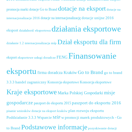
dotacje na eksport
promocja marki
dotacje Go to Brand
dotacje na
dotacje unijne 2016
dotacje na internacjonalizację
internacjonalizacje 2016
działania eksportowe
eksport
działalność eksportowa
Dział eksportu dla firm
działanie 1.2 internacjonalizacja mśp
Finansowanie
FENG
eksport
eksportowe usługi doradcze
eksportu
Go to Brand
firma doradcza Kraków
go to brand
handel zagraniczny
3.3.3
Konsorcja eksportowe
Konsorcja eksportowe
Kraje eksportowe
misje
Marka Polskiej Gospodarki
gospodarcze
paszport do eksportu 2016
paszport do eksportu 2015
plan rozwoju eksportu
pisanie wniosków dotacje na eksport kraków
Poddziałanie 3.3.3 Wsparcie MŚP w promocji marek produktowych - Go
Podstawowe informacje
to Brand
pozyskiwanie dotacji