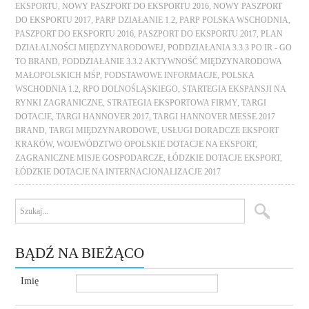
EKSPORTU
,
NOWY PASZPORT DO EKSPORTU 2016
,
NOWY PASZPORT
DO EKSPORTU 2017
,
PARP DZIAŁANIE 1.2
,
PARP POLSKA WSCHODNIA
,
PASZPORT DO EKSPORTU 2016
,
PASZPORT DO EKSPORTU 2017
,
PLAN
DZIAŁALNOŚCI MIĘDZYNARODOWEJ
,
PODDZIAŁANIA 3.3.3 PO IR - GO
TO BRAND
,
PODDZIAŁANIE 3.3.2 AKTYWNOŚĆ MIĘDZYNARODOWA
MAŁOPOLSKICH MŚP
,
PODSTAWOWE INFORMACJE
,
POLSKA
WSCHODNIA 1.2
,
RPO DOLNOŚLĄSKIEGO
,
STARTEGIA EKSPANSJI NA
RYNKI ZAGRANICZNE
,
STRATEGIA EKSPORTOWA FIRMY
,
TARGI
DOTACJE
,
TARGI HANNOVER 2017
,
TARGI HANNOVER MESSE 2017
BRAND
,
TARGI MIĘDZYNARODOWE
,
USŁUGI DORADCZE EKSPORT
KRAKÓW
,
WOJEWÓDZTWO OPOLSKIE DOTACJE NA EKSPORT
,
ZAGRANICZNE MISJE GOSPODARCZE
,
ŁÓDZKIE DOTACJE EKSPORT
,
ŁÓDZKIE DOTACJE NA INTERNACJONALIZACJE 2017
BĄDŹ NA BIEŻĄCO
Imię