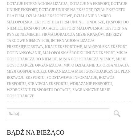
DOTACJE INTERNACJONALIZACJA
,
DOTACJE NA EKSPORT
,
DOTACJE
UNIJNE EKSPORT
,
DOTACJE UNIJNE NA EKSPORT
,
DZIAŁ EKSPORTU
DLA FIRM
,
DZIAŁANIA EKSPORTOWE
,
DZIAŁANIE 3.3 MRPO
MAŁOPOLSKA
,
EKSPORT DLA FIRM UNIJNE FUNDUSZE
,
EKSPORT DO
NIEMIEC
,
EKSPORT DOTACJE
,
EKSPORT MAŁOPOLSKA
,
EKSPORT NA
RYNEK NIEMIECKI
,
FIRMA DORADCZA MISJE KRAKÓW
,
IMPREZY
TARGOWE NIEMCY 2016
,
INTERNACJONALIZACJA
PRZEDSIĘBIORSTWA
,
KRAJE EKSPORTOWE
,
MAŁOPOLSKA EKSPORT
DOFINANSOWANIE
,
MAŁOPOLSKA ŚRODKI UNIJNE EKSPORT
,
MISJA
GOSPODARCZA DO NIEMEIC
,
MISJA GOSPODARCZA NIEMCY
,
MISJE
GOSPODARCZE ORGANIZACJA
,
MRPO DZIAŁANIE 3.3
,
ORGANIZACJA
MISJI GOSPODARCZEJ
,
ORGANIZACJA MISJI GOSPODARCZYCH
,
PLAN
ROZWOJU EKSPORTU
,
PODSTAWOWE INFORMACJE
,
ROZWÓJ
EKSPORTU
,
STRATEGIA EKSPORTU
,
WDRAŻANIE EKSPORTU
,
WZDROŻENIE EKSPORSTU DOTACJE
,
ZAGRANICZNE MISJE
GOSPODARCZE
BĄDŹ NA BIEŻĄCO