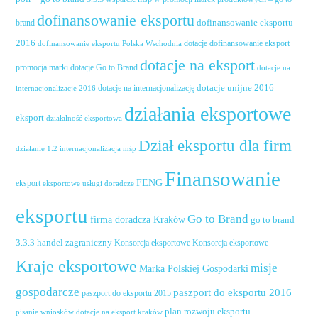
dofinansowanie eksportu
dofinansowanie eksportu
brand
2016
dotacje dofinansowanie eksport
dofinansowanie eksportu Polska Wschodnia
dotacje na eksport
promocja marki
dotacje Go to Brand
dotacje na
dotacje unijne 2016
dotacje na internacjonalizację
internacjonalizacje 2016
działania eksportowe
eksport
działalność eksportowa
Dział eksportu dla firm
działanie 1.2 internacjonalizacja mśp
Finansowanie
FENG
eksport
eksportowe usługi doradcze
eksportu
Go to Brand
firma doradcza Kraków
go to brand
handel zagraniczny
3.3.3
Konsorcja eksportowe
Konsorcja eksportowe
Kraje eksportowe
misje
Marka Polskiej Gospodarki
gospodarcze
paszport do eksportu 2016
paszport do eksportu 2015
plan rozwoju eksportu
pisanie wniosków dotacje na eksport kraków