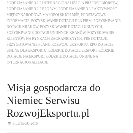
PODDZIAŁANIE 3.2.2 INTERNACJONALIZACJA PRZEDSIĘBIORSTW
,
PODDZIAŁANIE 3.2.2 RPO WM
,
PODDZIAŁANIE 3.3.2 AKTYWNOŚĆ
MIĘDZYNARODOWA MAŁOPOLSKICH MŚP
,
PODSTAWOWE
INFORMACJE
,
POZYSKIWANIE DOTACJI DLA FIRM
,
POZYSKIWANIE
DOTACJI KRAKÓW
,
POZYSKIWANIE DOTACJI UNIJNYCH
,
POZYSKIWANIE DOTACJI UNIJNYCH KRAKÓW
,
POZYSKIWANIE
KLIENTÓW NA RYNKACH ZAGRANICZNYCH
,
PRE DOTACJE
,
PRZYGOTOWANIE PLANU ROZWOJU EKSPORTU
,
RPO DOTACJE
UNIJNE DLA EKSPORTU
,
ŁÓDZKIE DOTACJE EKSPORT
,
ŁÓDZKIE
DOTACJE NA EKSPORT
,
ŁÓDZKIE DOTACJE UNIJNE NA
INTERNACJONALIZACJE
Misja gospodarcza do
Niemiec Serwisu
RozwojEksportu.pl
3 LUTEGO 2016