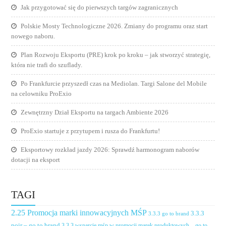
Jak przygotować się do pierwszych targów zagranicznych
Polskie Mosty Technologiczne 2026. Zmiany do programu oraz start
nowego naboru.
Plan Rozwoju Eksportu (PRE) krok po kroku – jak stworzyć strategię,
która nie trafi do szuflady.
Po Frankfurcie przyszedł czas na Mediolan. Targi Salone del Mobile
na celowniku ProExio
Zewnętrzny Dział Eksportu na targach Ambiente 2026
ProExio startuje z przytupem i rusza do Frankfurtu!
Eksportowy rozkład jazdy 2026: Sprawdź harmonogram naborów
dotacji na eksport
TAGI
2.25 Promocja marki innowacyjnych MŚP
3.3.3
3.3.3 go to brand
poir – go to brand
3.3.3 wsparcie mśp w promocji marek produktowych – go to