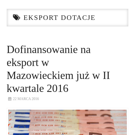
STRONA GŁÓWNA
EKSPORT DOTACJE
O NAS
NASZE USŁUGI
Dofinansowanie na
DORADZTWO
eksport w
PLAN ROZWOJU EKSPORTU
Mazowieckiem już w II
kwartale 2016
PROEXIO
22 MARCA 2016
KONTAKT