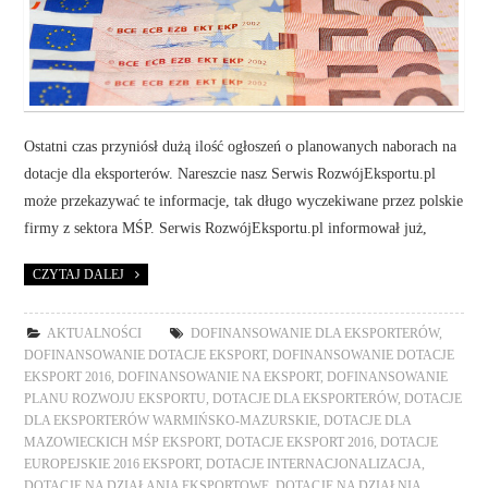
Ostatni czas przyniósł dużą ilość ogłoszeń o planowanych naborach na
dotacje dla eksporterów. Nareszcie nasz Serwis RozwójEksportu.pl
może przekazywać te informacje, tak długo wyczekiwane przez polskie
firmy z sektora MŚP. Serwis RozwójEksportu.pl informował już,
CZYTAJ DALEJ
AKTUALNOŚCI
DOFINANSOWANIE DLA EKSPORTERÓW
,
DOFINANSOWANIE DOTACJE EKSPORT
,
DOFINANSOWANIE DOTACJE
EKSPORT 2016
,
DOFINANSOWANIE NA EKSPORT
,
DOFINANSOWANIE
PLANU ROZWOJU EKSPORTU
,
DOTACJE DLA EKSPORTERÓW
,
DOTACJE
DLA EKSPORTERÓW WARMIŃSKO-MAZURSKIE
,
DOTACJE DLA
MAZOWIECKICH MŚP EKSPORT
,
DOTACJE EKSPORT 2016
,
DOTACJE
EUROPEJSKIE 2016 EKSPORT
,
DOTACJE INTERNACJONALIZACJA
,
DOTACJE NA DZIAŁANIA EKSPORTOWE
,
DOTACJE NA DZIAŁNIA