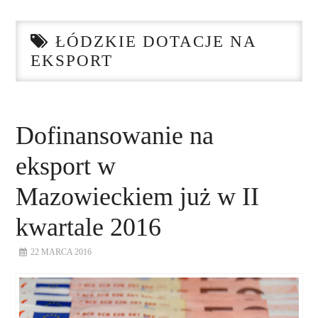
STRONA GŁÓWNA
ŁÓDZKIE DOTACJE NA
O NAS
EKSPORT
NASZE USŁUGI
DORADZTWO
Dofinansowanie na
eksport w
PLAN ROZWOJU EKSPORTU
Mazowieckiem już w II
PROEXIO
kwartale 2016
KONTAKT
22 MARCA 2016