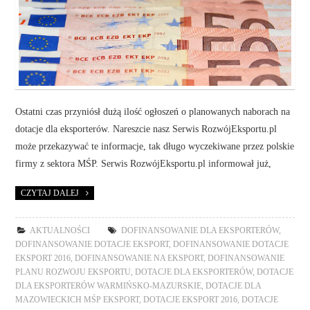
Ostatni czas przyniósł dużą ilość ogłoszeń o planowanych naborach na
dotacje dla eksporterów. Nareszcie nasz Serwis RozwójEksportu.pl
może przekazywać te informacje, tak długo wyczekiwane przez polskie
firmy z sektora MŚP. Serwis RozwójEksportu.pl informował już,
CZYTAJ DALEJ
AKTUALNOŚCI
DOFINANSOWANIE DLA EKSPORTERÓW
,
DOFINANSOWANIE DOTACJE EKSPORT
,
DOFINANSOWANIE DOTACJE
EKSPORT 2016
,
DOFINANSOWANIE NA EKSPORT
,
DOFINANSOWANIE
PLANU ROZWOJU EKSPORTU
,
DOTACJE DLA EKSPORTERÓW
,
DOTACJE
DLA EKSPORTERÓW WARMIŃSKO-MAZURSKIE
,
DOTACJE DLA
MAZOWIECKICH MŚP EKSPORT
,
DOTACJE EKSPORT 2016
,
DOTACJE