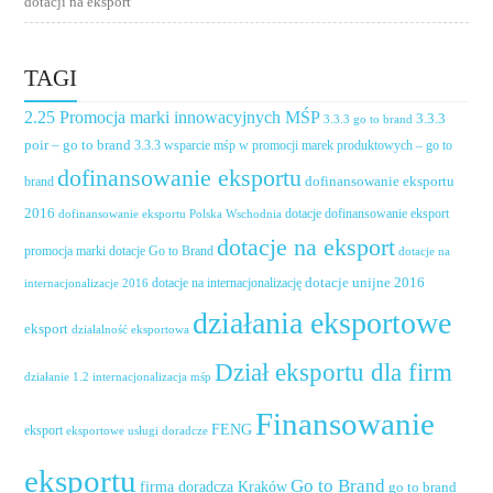
dotacji na eksport
TAGI
2.25 Promocja marki innowacyjnych MŚP
3.3.3
3.3.3 go to brand
poir – go to brand
3.3.3 wsparcie mśp w promocji marek produktowych – go to
dofinansowanie eksportu
dofinansowanie eksportu
brand
2016
dotacje dofinansowanie eksport
dofinansowanie eksportu Polska Wschodnia
dotacje na eksport
promocja marki
dotacje Go to Brand
dotacje na
dotacje unijne 2016
dotacje na internacjonalizację
internacjonalizacje 2016
działania eksportowe
eksport
działalność eksportowa
Dział eksportu dla firm
działanie 1.2 internacjonalizacja mśp
Finansowanie
FENG
eksport
eksportowe usługi doradcze
eksportu
Go to Brand
firma doradcza Kraków
go to brand