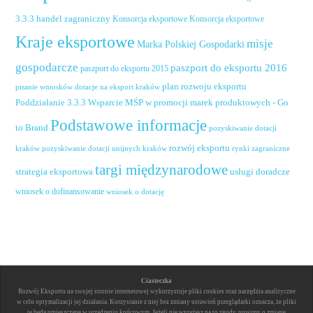
handel zagraniczny
3.3.3
Konsorcja eksportowe
Konsorcja eksportowe
Kraje eksportowe
misje
Marka Polskiej Gospodarki
gospodarcze
paszport do eksportu 2016
paszport do eksportu 2015
plan rozwoju eksportu
pisanie wniosków dotacje na eksport kraków
Poddziałanie 3.3.3 Wsparcie MŚP w promocji marek produktowych - Go
Podstawowe informacje
to Brand
pozyskiwanie dotacji
rozwój eksportu
pozyskiwanie dotacji unijnych kraków
rynki zagraniczne
kraków
targi międzynarodowe
usługi doradcze
strategia eksportowa
wniosek o dofinansowanie
wniosek o dotację
Ciasteczka
Rozwój Eksportu na swojej stronie internetowej wykorzystuje pliki cookies oraz narzędzia analityczne
w celu optymalizacji jej działania. Korzystanie z niej bez zmiany ustawień przeglądarki oznacza, że pliki
te będą umieszczane w urządzeniu końcowym. Jeżeli nie wyrażasz na to zgody, prosimy o zmianę