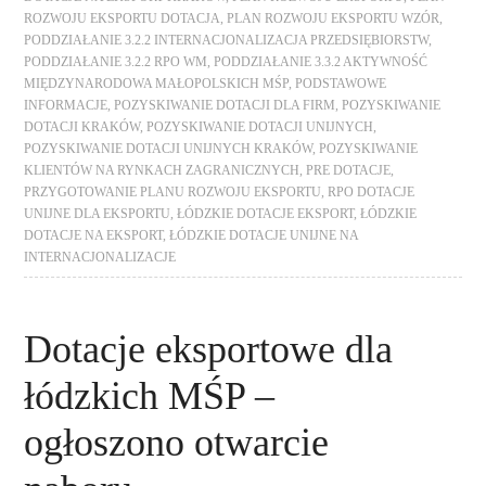
ROZWOJU EKSPORTU DOTACJA
,
PLAN ROZWOJU EKSPORTU WZÓR
,
PODDZIAŁANIE 3.2.2 INTERNACJONALIZACJA PRZEDSIĘBIORSTW
,
PODDZIAŁANIE 3.2.2 RPO WM
,
PODDZIAŁANIE 3.3.2 AKTYWNOŚĆ
MIĘDZYNARODOWA MAŁOPOLSKICH MŚP
,
PODSTAWOWE
INFORMACJE
,
POZYSKIWANIE DOTACJI DLA FIRM
,
POZYSKIWANIE
DOTACJI KRAKÓW
,
POZYSKIWANIE DOTACJI UNIJNYCH
,
POZYSKIWANIE DOTACJI UNIJNYCH KRAKÓW
,
POZYSKIWANIE
KLIENTÓW NA RYNKACH ZAGRANICZNYCH
,
PRE DOTACJE
,
PRZYGOTOWANIE PLANU ROZWOJU EKSPORTU
,
RPO DOTACJE
UNIJNE DLA EKSPORTU
,
ŁÓDZKIE DOTACJE EKSPORT
,
ŁÓDZKIE
DOTACJE NA EKSPORT
,
ŁÓDZKIE DOTACJE UNIJNE NA
INTERNACJONALIZACJE
Dotacje eksportowe dla
łódzkich MŚP –
ogłoszono otwarcie