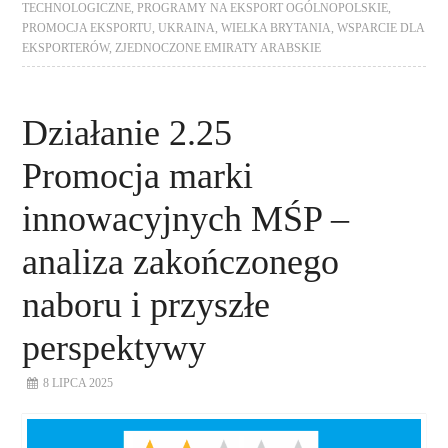
TECHNOLOGICZNE
,
PROGRAMY NA EKSPORT OGÓLNOPOLSKIE
,
PROMOCJA EKSPORTU
,
UKRAINA
,
WIELKA BRYTANIA
,
WSPARCIE DLA
EKSPORTERÓW
,
ZJEDNOCZONE EMIRATY ARABSKIE
Działanie 2.25
Promocja marki
innowacyjnych MŚP –
analiza zakończonego
naboru i przyszłe
perspektywy
8 LIPCA 2025