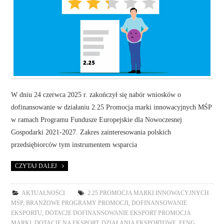
W dniu 24 czerwca 2025 r. zakończył się nabór wniosków o
dofinansowanie w działaniu 2.25 Promocja marki innowacyjnych MŚP
w ramach Programu Fundusze Europejskie dla Nowoczesnej
Gospodarki 2021-2027. Zakres zainteresowania polskich
przedsiębiorców tym instrumentem wsparcia
CZYTAJ DALEJ
AKTUALNOŚCI
2.25 PROMOCJA MARKI INNOWACYJNYCH
MŚP
,
BRANŻOWE PROGRAMY PROMOCJI
,
DOFINANSOWANIE
EKSPORTU
,
DOTACJE DOFINANSOWANIE EKSPORT PROMOCJA
MARKI
,
DOTACJE NA EKSPORT
,
DZIAŁANIA EKSPORTOWE
,
FENG
,