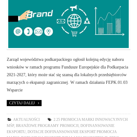
Zarząd województwa podkarpackiego ogłosił kolejną edycję naboru
wniosków w ramach programu Fundusze Europejskie dla Podkarpacia
2021-2027, który może stać się szansą dla lokalnych przedsiębiorców
marzących o ekspansji zagranicznej. W ramach działania FEPK.01.03
Wsparcie
CZYTAJ DALEJ
AKTUALNOŚCI
2.25 PROMOCJA MARKI INNOWACYJNYCH
MŚP
,
BRANŻOWE PROGRAMY PROMOCJI
,
DOFINANSOWANIE
EKSPORTU
,
DOTACJE DOFINANSOWANIE EKSPORT PROMOCJA