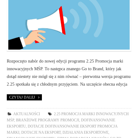
Rozpoczęto nabór do nowej edycji programu 2.25 Promocja marki
innowacyjnych MŚP. To następca znanego Go to Brand, który jak
dotąd niestety nie mógł się z nim równać – pierwotna wersja programu
2.25 spotkała się z chłodnym przyjęciem. Na szczęście obecna edycja
CZYTAJ DALEJ
AKTUALNOŚCI
2.25 PROMOCJA MARKI INNOWACYJNYCH
MŚP
,
BRANŻOWE PROGRAMY PROMOCJI
,
DOFINANSOWANIE
EKSPORTU
,
DOTACJE DOFINANSOWANIE EKSPORT PROMOCJA
MARKI
,
DOTACJE NA EKSPORT
,
DZIAŁANIA EKSPORTOWE
,