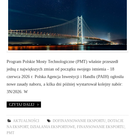
Program Polskie Mosty Technologiczne (PMT) właśnie przeszedł
jedną z największych zmian od początku swojego istnienia - 18
czerwca 2026 r. Polska Agencja Inwestycji i Handlu (PAIH) ogłosiła
nowe zasady naboru, a kilka dni później wystartował kolejny nabór:
3N/2026. W
CZYTAJ DALEJ
AKTUALNOŚCI
DOFINANSOWANIE EKSPORTU
,
DOTACJE
NA EKSPORT
,
DZIAŁANIA EKSPORTOWE
,
FINANSOWANIE EKSPORTU
,
PMT