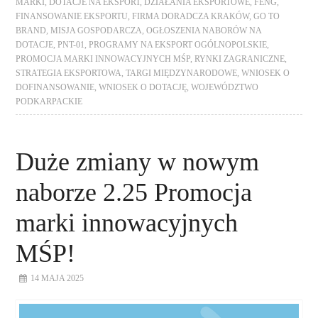
MARKI
,
DOTACJE NA EKSPORT
,
DZIAŁANIA EKSPORTOWE
,
FENG
,
FINANSOWANIE EKSPORTU
,
FIRMA DORADCZA KRAKÓW
,
GO TO
BRAND
,
MISJA GOSPODARCZA
,
OGŁOSZENIA NABORÓW NA
DOTACJE
,
PNT-01
,
PROGRAMY NA EKSPORT OGÓLNOPOLSKIE
,
PROMOCJA MARKI INNOWACYJNYCH MŚP
,
RYNKI ZAGRANICZNE
,
STRATEGIA EKSPORTOWA
,
TARGI MIĘDZYNARODOWE
,
WNIOSEK O
DOFINANSOWANIE
,
WNIOSEK O DOTACJĘ
,
WOJEWÓDZTWO
PODKARPACKIE
Duże zmiany w nowym
naborze 2.25 Promocja
marki innowacyjnych
MŚP!
14 MAJA 2025