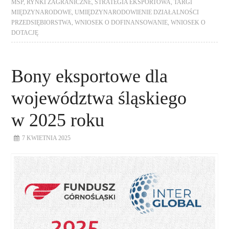
MŚP
,
RYNKI ZAGRANICZNE
,
STRATEGIA EKSPORTOWA
,
TARGI
MIĘDZYNARODOWE
,
UMIĘDZYNARODOWIENIE DZIAŁALNOŚCI
PRZEDSIĘBIORSTWA
,
WNIOSEK O DOFINANSOWANIE
,
WNIOSEK O
DOTACJĘ
Bony eksportowe dla
województwa śląskiego
w 2025 roku
7 KWIETNIA 2025