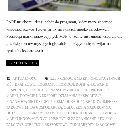
PARP uruchomił drugi nabór do programu, który może znacząco
wspomóc rozwój Twojej firmy na rynkach międzynarodowych.
Promocja marki innowacyjnych MŚP to realny instrument wsparcia dla
przedsiębiorców myślących globalnie i chcących się rozwijać na
rynkach eksportowych.
CZYTAJ DALEJ
AKTUALNOŚCI
2.25 PROMOCJA MARKI INNOWACYJNYCH
MŚP
,
BRANŻOWE PROGRAMY PROMOCJI
,
DOFINANSOWANIE
EKSPORTU
,
DOTACJE DOFINANSOWANIE EKSPORT PROMOCJA
MARKI
,
DOTACJE NA EKSPORT
,
DZIAŁANIA EKSPORTOWE
,
FINANSOWANIE EKSPORTU
,
FIRMA DORADCZA KRAKÓW
,
IMPREZY
TARGOWE
,
MISJA GOSPODARCZA
,
OGŁOSZENIA NABORÓW NA
DOTACJE
,
PROGRAMY NA EKSPORT OGÓLNOPOLSKIE
,
PROMOCJA
MARKI INNOWACYJNYCH MŚP
,
RYNKI ZAGRANICZNE
,
STOISKO
TARGOWE
,
STRATEGIA EKSPORTOWA
,
TARGI MIĘDZYNARODOWE
,