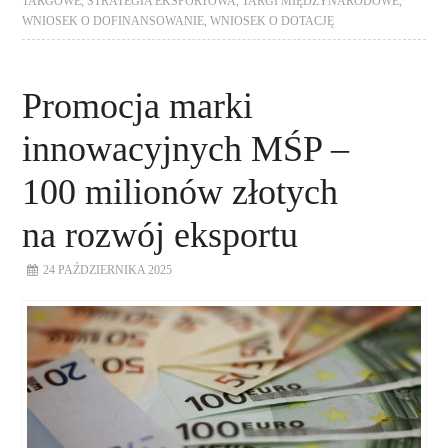
TARGOWE
,
STRATEGIA EKSPORTOWA
,
TARGI MIĘDZYNARODOWE
,
WNIOSEK O DOFINANSOWANIE
,
WNIOSEK O DOTACJĘ
Promocja marki
innowacyjnych MŚP –
100 milionów złotych
na rozwój eksportu
24 PAŹDZIERNIKA 2025