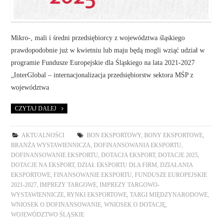
Mikro-, mali i średni przedsiębiorcy z województwa śląskiego
prawdopodobnie już w kwietniu lub maju będą mogli wziąć udział w
programie Fundusze Europejskie dla Śląskiego na lata 2021-2027
„InterGlobal – internacjonalizacja przedsiębiorstw sektora MŚP z
województwa
CZYTAJ DALEJ
AKTUALNOŚCI
BON EKSPORTOWY
,
BONY EKSPORTOWE
,
BRANŻA WYSTAWIENNICZA
,
DOFINANSOWANIA EKSPORTU
,
DOFINANSOWANIE EKSPORTU
,
DOTACJA EKSPORT
,
DOTACJE 2025
,
DOTACJE NA EKSPORT
,
DZIAŁ EKSPORTU DLA FIRM
,
DZIAŁANIA
EKSPORTOWE
,
FINANSOWANIE EKSPORTU
,
FUNDUSZE EUROPEJSKIE
2021-2027
,
IMPREZY TARGOWE
,
IMPREZY TARGOWO-
WYSTAWIENNICZE
,
RYNKI EKSPORTOWE
,
TARGI MIĘDZYNARODOWE
,
WNIOSEK O DOFINANSOWANIE
,
WNIOSEK O DOTACJĘ
,
WOJEWÓDZTWO ŚLĄSKIE