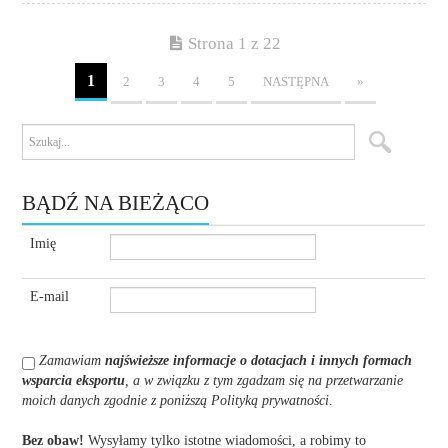
Strona 1 z 22
1
2
3
4
5
NASTĘPNA
»
BĄDŹ NA BIEŻĄCO
Imię
E-mail
Zamawiam
najświeższe informacje o dotacjach i innych formach
wsparcia eksportu
, a w związku z tym zgadzam się na przetwarzanie
moich danych zgodnie z poniższą Polityką prywatności
.
Bez obaw!
Wysyłamy tylko istotne wiadomości, a robimy to