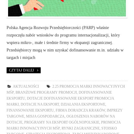
Polska Agencja Rozwoju Przedsiębiorczości (PARP) właśnie
rozpoczęła nabór wniosków do programu internacjonalizacji, który
wspiera mikro-, małe i średnie firmy w ekspansji zagranicznej.
Przedsiębiorcy mogą w nim uzyskać dofinansowanie m.in. udziału w
targach i misjach
CZYTAJ DALEJ
AKTUALNOŚCI
2.25 PROMOCJA MARKI INNOWACYJNYCH
MŚP
,
BRANŻOWE PROGRAMY PROMOCJI
,
DOFINANSOWANIE
EKSPORTU
,
DOTACJE DOFINANSOWANIE EKSPORT PROMOCJA
MARKI
,
DOTACJE NA EKSPORT
,
DZIAŁANIA EKSPORTOWE
,
FINANSOWANIE EKSPORTU
,
FIRMA DORADCZA KRAKÓW
,
IMPREZY
TARGOWE
,
MISJA GOSPODARCZA
,
OGŁOSZENIA NABORÓW NA
DOTACJE
,
PROGRAMY NA EKSPORT OGÓLNOPOLSKIE
,
PROMOCJA
MARKI INNOWACYJNYCH MŚP
,
RYNKI ZAGRANICZNE
,
STOISKO