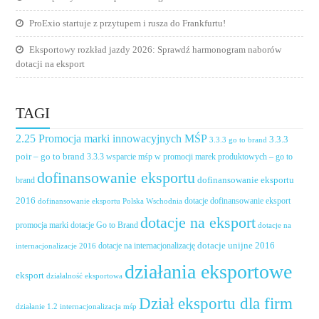
ProExio startuje z przytupem i rusza do Frankfurtu!
Eksportowy rozkład jazdy 2026: Sprawdź harmonogram naborów
dotacji na eksport
TAGI
2.25 Promocja marki innowacyjnych MŚP
3.3.3
3.3.3 go to brand
poir – go to brand
3.3.3 wsparcie mśp w promocji marek produktowych – go to
dofinansowanie eksportu
dofinansowanie eksportu
brand
2016
dotacje dofinansowanie eksport
dofinansowanie eksportu Polska Wschodnia
dotacje na eksport
promocja marki
dotacje Go to Brand
dotacje na
dotacje unijne 2016
dotacje na internacjonalizację
internacjonalizacje 2016
działania eksportowe
eksport
działalność eksportowa
Dział eksportu dla firm
działanie 1.2 internacjonalizacja mśp