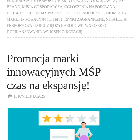
FINANSOWANIE EKSPORTU
,
FIRMA DORADCZA KRAKÓW
,
GO TO
BRAND
,
MISJA GOSPODARCZA
,
OGŁOSZENIA NABORÓW NA
DOTACJE
,
PROGRAMY NA EKSPORT OGÓLNOPOLSKIE
,
PROMOCJA
MARKI INNOWACYJNYCH MŚP
,
RYNKI ZAGRANICZNE
,
STRATEGIA
EKSPORTOWA
,
TARGI MIĘDZYNARODOWE
,
WNIOSEK O
DOFINANSOWANIE
,
WNIOSEK O DOTACJĘ
Promocja marki
innowacyjnych MŚP –
czas na ekspansję!
15 KWIETNIA 2025