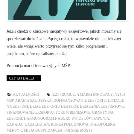
Jeżeli chodzi o kluczowe inicjatywy eksportowe, jakich możemy się
spodziewać do końca bieżącego roku, to wprawdzie nie ma ich zbyt
wiele, ale wciąż warto przyjrzeć się tym kilku programom i
projektom, które opisaliśmy poniżej.
Promocja marki innowacyjnych MŚP –
CZYTAJ DALEJ
AKTUALNOŚCI
2.25 PROMOCJA MARKI INNOWACYJNYCH
MŚP
,
ARABIA SAUDYJSKA
,
DOFINANSOWANIE EKSPORTU
,
DOTACJE
NA EKSPORT
,
DZIAŁ EKSPORTU DLA FIRM
,
DZIAŁANIA EKSPORTOWE
,
FINANSOWANIE EKSPORTU
,
FORUM BIZNESOWE
,
GRANTY NA
EKSPORT
,
HARMONOGRAM NABORU WNIOSKÓW
,
JAPONIA
,
KANADA
,
KAZACHSTAN
,
KOREA POŁUDNIOWA
,
MAŁOPOLSKA
,
MEKSYK
,
MISJA GOSPODARCZA
,
POLSKIE MOSTY