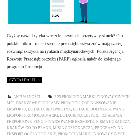
Czyżby nasza krytyka wreszcie przyniosła pozytywny skutek? Oto
polskie mikro-, małe i średnie przedsiębiorstwa znów mają szansę
rozwinąć skrzydła na rynkach międzynarodowych. Polska Agencja
Rozwoju Przedsiębiorczości (PARP) ogłosiła nabór do kolejnego
programu Promocja
CZYTAJ DALEJ
AKTUALNOŚCI
2.25 PROMOCJA MARKI INNOWACYJNYCH
MŚP
,
BRANŻOWE PROGRAMY PROMOCJI
,
DOFINANSOWANIE
EKSPORTU
,
DOTACJA BEZZWROTNA
,
DOTACJE DOFINANSOWANIE
EKSPORT PROMOCJA MARKI
,
DOTACJE NA EKSPORT
,
DZIAŁANIA
EKSPORTOWE
,
FENG
,
FINANSOWANIE EKSPORTU
,
FIRMA DORADCZA
KRAKÓW
,
GO TO BRAND
,
MISJA GOSPODARCZA
,
PROGRAMY NA
EKSPORT OGÓLNOPOLSKIE
,
PROMOCJA MARKI INNOWACYJNYCH