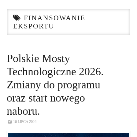
STRONA GŁÓWNA
FINANSOWANIE
O NAS
EKSPORTU
NASZE USŁUGI
DORADZTWO
Polskie Mosty
Technologiczne 2026.
PLAN ROZWOJU EKSPORTU
Zmiany do programu
PROEXIO
oraz start nowego
KONTAKT
naboru.
16 LIPCA 2026