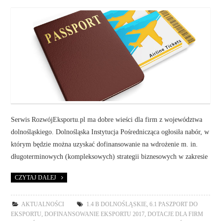
Serwis RozwójEksportu.pl ma dobre wieści dla firm z województwa
dolnośląskiego. Dolnośląska Instytucja Pośrednicząca ogłosiła nabór, w
którym będzie można uzyskać dofinansowanie na wdrożenie m. in.
długoterminowych (kompleksowych) strategii biznesowych w zakresie
CZYTAJ DALEJ
AKTUALNOŚCI
1.4 B DOLNOŚLĄSKIE
,
6.1 PASZPORT DO
EKSPORTU
,
DOFINANSOWANIE EKSPORTU 2017
,
DOTACJE DLA FIRM