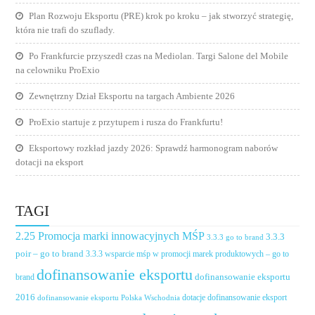
Plan Rozwoju Eksportu (PRE) krok po kroku – jak stworzyć strategię,
która nie trafi do szuflady.
Po Frankfurcie przyszedł czas na Mediolan. Targi Salone del Mobile
na celowniku ProExio
Zewnętrzny Dział Eksportu na targach Ambiente 2026
ProExio startuje z przytupem i rusza do Frankfurtu!
Eksportowy rozkład jazdy 2026: Sprawdź harmonogram naborów
dotacji na eksport
TAGI
2.25 Promocja marki innowacyjnych MŚP
3.3.3
3.3.3 go to brand
poir – go to brand
3.3.3 wsparcie mśp w promocji marek produktowych – go to
dofinansowanie eksportu
dofinansowanie eksportu
brand
2016
dotacje dofinansowanie eksport
dofinansowanie eksportu Polska Wschodnia