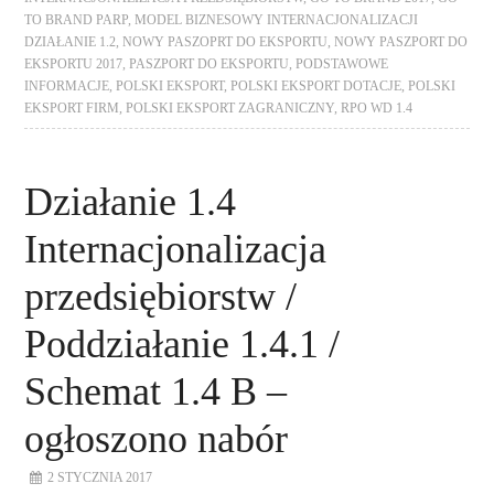
TO BRAND PARP
,
MODEL BIZNESOWY INTERNACJONALIZACJI
DZIAŁANIE 1.2
,
NOWY PASZOPRT DO EKSPORTU
,
NOWY PASZPORT DO
EKSPORTU 2017
,
PASZPORT DO EKSPORTU
,
PODSTAWOWE
INFORMACJE
,
POLSKI EKSPORT
,
POLSKI EKSPORT DOTACJE
,
POLSKI
EKSPORT FIRM
,
POLSKI EKSPORT ZAGRANICZNY
,
RPO WD 1.4
Działanie 1.4
Internacjonalizacja
przedsiębiorstw /
Poddziałanie 1.4.1 /
Schemat 1.4 B –
ogłoszono nabór
2 STYCZNIA 2017