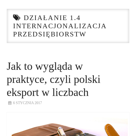
STRONA GŁÓWNA
DZIAŁANIE 1.4
O NAS
INTERNACJONALIZACJA
PRZEDSIĘBIORSTW
NASZE USŁUGI
DORADZTWO
Jak to wygląda w
PLAN ROZWOJU EKSPORTU
praktyce, czyli polski
PROEXIO
eksport w liczbach
6 STYCZNIA 2017
KONTAKT