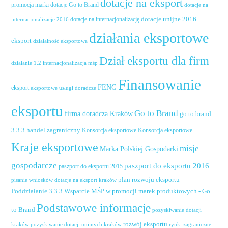
dotacje na eksport
promocja marki
dotacje Go to Brand
dotacje na
dotacje unijne 2016
dotacje na internacjonalizację
internacjonalizacje 2016
działania eksportowe
eksport
działalność eksportowa
Dział eksportu dla firm
działanie 1.2 internacjonalizacja mśp
Finansowanie
FENG
eksport
eksportowe usługi doradcze
eksportu
Go to Brand
firma doradcza Kraków
go to brand
handel zagraniczny
3.3.3
Konsorcja eksportowe
Konsorcja eksportowe
Kraje eksportowe
misje
Marka Polskiej Gospodarki
gospodarcze
paszport do eksportu 2016
paszport do eksportu 2015
plan rozwoju eksportu
pisanie wniosków dotacje na eksport kraków
Poddziałanie 3.3.3 Wsparcie MŚP w promocji marek produktowych - Go
Podstawowe informacje
to Brand
pozyskiwanie dotacji
rozwój eksportu
pozyskiwanie dotacji unijnych kraków
rynki zagraniczne
kraków