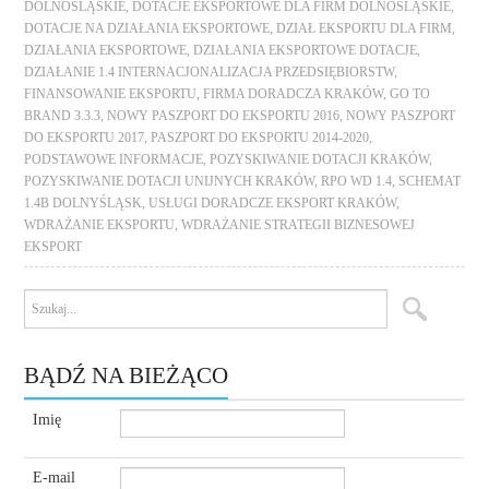
DOLNOŚLĄSKIE
,
DOTACJE EKSPORTOWE DLA FIRM DOLNOŚLĄSKIE
,
DOTACJE NA DZIAŁANIA EKSPORTOWE
,
DZIAŁ EKSPORTU DLA FIRM
,
DZIAŁANIA EKSPORTOWE
,
DZIAŁANIA EKSPORTOWE DOTACJE
,
DZIAŁANIE 1.4 INTERNACJONALIZACJA PRZEDSIĘBIORSTW
,
FINANSOWANIE EKSPORTU
,
FIRMA DORADCZA KRAKÓW
,
GO TO
BRAND 3.3.3
,
NOWY PASZPORT DO EKSPORTU 2016
,
NOWY PASZPORT
DO EKSPORTU 2017
,
PASZPORT DO EKSPORTU 2014-2020
,
PODSTAWOWE INFORMACJE
,
POZYSKIWANIE DOTACJI KRAKÓW
,
POZYSKIWANIE DOTACJI UNIJNYCH KRAKÓW
,
RPO WD 1.4
,
SCHEMAT
1.4B DOLNYŚLĄSK
,
USŁUGI DORADCZE EKSPORT KRAKÓW
,
WDRAŻANIE EKSPORTU
,
WDRAŻANIE STRATEGII BIZNESOWEJ
EKSPORT
BĄDŹ NA BIEŻĄCO
Imię
E-mail