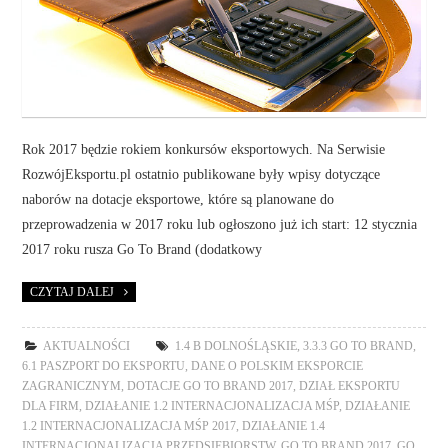
Rok 2017 będzie rokiem konkursów eksportowych. Na Serwisie
RozwójEksportu.pl ostatnio publikowane były wpisy dotyczące
naborów na dotacje eksportowe, które są planowane do
przeprowadzenia w 2017 roku lub ogłoszono już ich start: 12 stycznia
2017 roku rusza Go To Brand (dodatkowy
CZYTAJ DALEJ
AKTUALNOŚCI
1.4 B DOLNOŚLĄSKIE
,
3.3.3 GO TO BRAND
,
6.1 PASZPORT DO EKSPORTU
,
DANE O POLSKIM EKSPORCIE
ZAGRANICZNYM
,
DOTACJE GO TO BRAND 2017
,
DZIAŁ EKSPORTU
DLA FIRM
,
DZIAŁANIE 1.2 INTERNACJONALIZACJA MŚP
,
DZIAŁANIE
1.2 INTERNACJONALIZACJA MŚP 2017
,
DZIAŁANIE 1.4
INTERNACJONALIZACJA PRZEDSIĘBIORSTW
,
GO TO BRAND 2017
,
GO