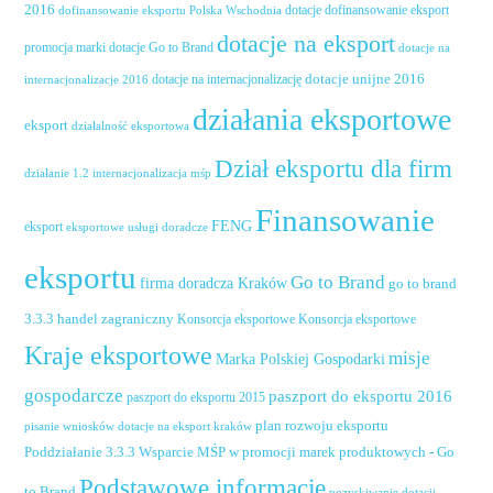
2016
dotacje dofinansowanie eksport
dofinansowanie eksportu Polska Wschodnia
dotacje na eksport
promocja marki
dotacje Go to Brand
dotacje na
dotacje unijne 2016
dotacje na internacjonalizację
internacjonalizacje 2016
działania eksportowe
eksport
działalność eksportowa
Dział eksportu dla firm
działanie 1.2 internacjonalizacja mśp
Finansowanie
FENG
eksport
eksportowe usługi doradcze
eksportu
Go to Brand
firma doradcza Kraków
go to brand
handel zagraniczny
3.3.3
Konsorcja eksportowe
Konsorcja eksportowe
Kraje eksportowe
misje
Marka Polskiej Gospodarki
gospodarcze
paszport do eksportu 2016
paszport do eksportu 2015
plan rozwoju eksportu
pisanie wniosków dotacje na eksport kraków
Poddziałanie 3.3.3 Wsparcie MŚP w promocji marek produktowych - Go
Podstawowe informacje
to Brand
pozyskiwanie dotacji