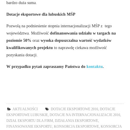
bardzo duża suma.
Dotacje eksportowe dla lubuskich MŚP
Pozwolą na podniesienie stopnia internacjonalizacji MŚP z tego
województwa. Możliwość
dofinansowania udziału w targach na
poziomie 50%
oraz
wysoka dopuszczalna wartość wydatków
kwalifikowanych projektu
to naprawdę ciekawa możliwość
pozyskania dotacji.
W przypadku pytań zapraszamy Państwa do
kontaktu
.
AKTUALNOŚCI
DOTACJE EKSPORTOWE 2016
,
DOTACJE
EKSPORTOWE LUBUSKIE
,
DOTACJE NA INTERNACJONALIZACJE 2016
,
DZIAŁ EKSPORTU DLA FIRM
,
DZIAŁANIA EKSPORTOWE
,
FINANSOWANIE EKSPORTU
,
KONSORCJA EKSPORTOWE
,
KONSORCJA