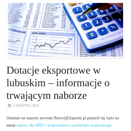
O NAS
NASZE USŁUGI
DORADZTWO
PLAN ROZWOJU EKSPORTU
Dotacje eksportowe w
PROEXIO
lubuskim – informacje o
trwającym naborze
KONTAKT
1 SIERPNIA 2016
Ostatnio na naszym serwisie RozwójEksportu.pl pojawił się wpis na
temat
naboru dla MŚP z województwa warmińsko-mazurskiego,