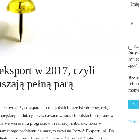
Imię
E-ma
Za
innyc
tym z
zgodn
eksport w 2017, czyli
DZI
DZI
Bez 
1.2
1.4
szają pełną parą
robim
INT
INT
momen
MŚP
PRZ
PO
/
ała być dużym wsparciem dla polskich przedsiębiorców, dzięki
POL
POD
ropejskiej na dotacje przyznawane w ramach polskich programów
WSC
1.4.1
Polit
ia we wdrażaniu programów i realizacji naborów, także w
JUŻ
/
 temat tego problemu na naszym serwisie RozwójEksportu.pl. Do
W
SCH
 jednak chcemy poinformować, że w końcu w 2017 roku nastąpi