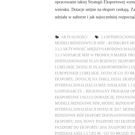
opracowanie takiej Strategii Eksportowej wym
wniosku. Dotacje unijne na eksport czekają. Za
udziału w naborze i jak najwcześniej rozpocz
AKTUALNOŚCI
1.4 INTERNACJONA
MODELI BIZNESOWYCH MŚP – KONKURSY H
3.3.2 AKTYWNOŚĆ MIĘDZYNARODOWA MAŁO
3.3.3 WSPARCIE MŚP W PROMOCJI MAREK P
DOFINANSOWANIE PLAN ROZOWJU EKSPORTU
LUBELSKIE
,
DOTACJE DLA EKSPORTERÓW LU
EUROPEJSKIE LUBELSKIE
,
DOTACJE GO TO B
EKSPORTU
,
DOTACJE NA TARGI
,
DZIAŁ EKSPO
INTERNACJONALIZACJA MŚP
,
DZIAŁANIE 1.2
GOSPODARCZY – REGIONALNY PROGRAM OPE
EKSPORTOWE USŁUGI DORADCZE
,
FINANSOW
MODELE BIZNESOWE MŚP
,
MODEL BIZNESOWY
INTERNACJONALIZACJI DOTACJE 2017
,
MODEL
BIZNESOWE MŚP EKSPORT DOFINANSOWANI
EKSPORTU 2016
,
NOWY PASZPORT DO EKSPORT
PASZPORT DO EKSPORTU 2016
,
PASZPORT DO 
PODDZIAŁANIA 3.3.3 PO IR - GO TO BRAND
,
PO