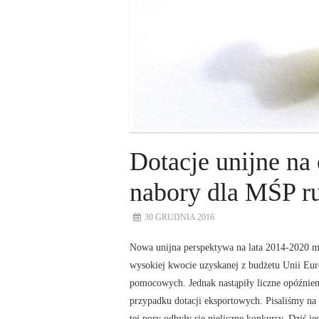
Dotacje unijne na 
nabory dla MŚP ru
30 GRUDNIA 2016
Nowa unijna perspektywa na lata 2014-2020 mi
wysokiej kwocie uzyskanej z budżetu Unii Eu
pomocowych. Jednak nastąpiły liczne opóźnien
przypadku dotacji eksportowych. Pisaliśmy na
tej pory odbyły się nieliczne konkursy. Dziś