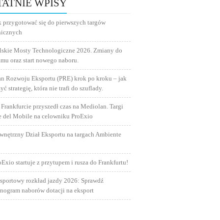
TATNIE WPISY
RTALE
k przygotować się do pierwszych targów
nicznych
OSZONO
lskie Mosty Technologiczne 2026. Zmiany do
ÓR
amu oraz start nowego naboru.
an Rozwoju Eksportu (PRE) krok po kroku – jak
yć strategię, która nie trafi do szuflady.
 Frankfurcie przyszedł czas na Mediolan. Targi
e del Mobile na celowniku ProExio
wnętrzny Dział Eksportu na targach Ambiente
oExio startuje z przytupem i rusza do Frankfurtu!
sportowy rozkład jazdy 2026: Sprawdź
nogram naborów dotacji na eksport