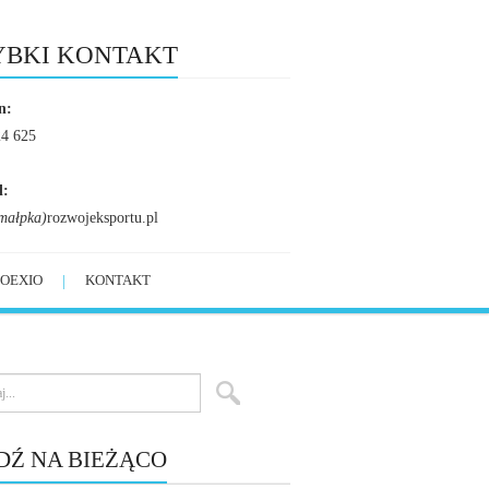
YBKI KONTAKT
n:
24 625
l:
małpka)
rozwojeksportu.pl
OEXIO
KONTAKT
DŹ NA BIEŻĄCO