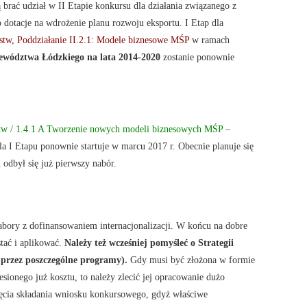
rać udział w II Etapie konkursu dla działania związanego z
 dotacje na wdrożenie planu rozwoju eksportu. I Etap dla
orstw, Poddziałanie II.2.1: Modele biznesowe MŚP
w ramach
wództwa Łódzkiego na lata 2014-2020
zostanie ponownie
orstw / 1.4.1 A Tworzenie nowych modeli biznesowych MŚP –
la I Etapu ponownie startuje w marcu 2017 r. Obecnie planuje się
 odbył się już pierwszy nabór.
nabory z dofinansowaniem internacjonalizacji. W końcu na dobre
stać i aplikować.
Należy też wcześniej pomyśleć o Strategii
 przez poszczególne programy).
Gdy musi być złożona w formie
esionego już kosztu, to należy zlecić jej opracowanie dużo
ęcia składania wniosku konkursowego, gdyż właściwe