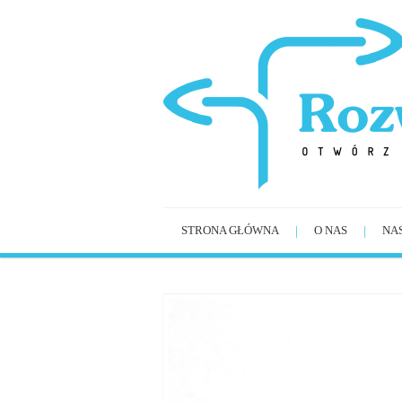
STRONA GŁÓWNA
O NAS
NA