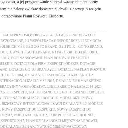
aga czasu, a jej przygotowanie stanowi ważny element oceny
tem nie należy zwlekać do ostatniej chwili z decyzją o wzięciu
ąć opracowanie Planu Rozwoju Eksportu.
LIZACJA PRZEDSIĘBIORSTW / 1.4.1 A TWORZENIE NOWYCH
ORYZONTALNE
,
2.4 WSPÓŁPRACA GOSPODARCZA I PROMOCJA
,
POLSKICH MŚP
,
3.3.3 GO TO BRAND
,
3.3.3 POIR – GO TO BRAND
,
RODUKTOWYCH – GO TO BRAND
,
6.1 PASZPORT DO EKSPORTU
,
 2017
,
DOFINANSOWANIE PLAN ROZOWJU EKSPORTU
BELSKIE
,
DOTACJE DLA FIRM EKSPORT ŁÓDZKIE
,
DOTACJE
RAND
,
DOTACJE GO TO BRAND 2017
,
DOTACJE NA PLAN ROZWOJU
RTU DLA FIRM
,
DZIAŁANIA EKSPORTOWE
,
DZIAŁANIE 1.2
 INTERNACJONALIZACJA MŚP 2017
,
DZIAŁANIE 3.6 MARKETING
RACYJNY WOJEWÓDZTWA LUBELSKIEGO NA LATA 2014–2020
,
ANIE EKSPORTU
,
GO TO BRAND 3.3.3
,
GO TO BRAND PARP
,
II.2.1:
 INTERNACJONALIZACJI DOTACJE
,
MODEL BIZNESOWY
 BIZNESOWY INTERNACJONALIZACJI DZIAŁANIE 1.2
,
MODELE
E
,
NOWY PASZPORT DO EKSPORTU
,
NOWY PASZPORT DO
U 2017
,
PARP DZIAŁANIE 1.2
,
PARP POLSKA WSCHODNIA
,
EKSPORTU 2017
,
PLAN DZIAŁALNOŚCI MIĘDZYNARODOWEJ
,
DDZIAŁANIE 3.3.2 AKTYWNOŚĆ MIĘDZYNARODOWA