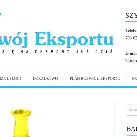
SZ
Telefo
793 0
E-mai
biuro
(
SZE USŁUGI
DORADZTWO
PLAN ROZWOJU EKSPORTU
PR
BĄ