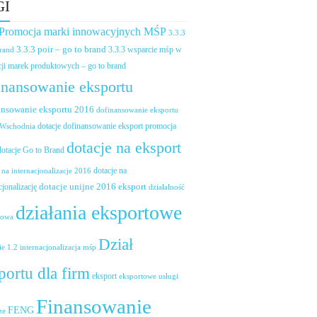
GI
 Promocja marki innowacyjnych MŚP
3.3.3
3.3.3 poir – go to brand
brand
3.3.3 wsparcie mśp w
ji marek produktowych – go to brand
inansowanie eksportu
ansowanie eksportu 2016
dofinansowanie eksportu
dotacje dofinansowanie eksport promocja
 Wschodnia
dotacje na eksport
dotacje Go to Brand
dotacje na
 na internacjonalizacje 2016
dotacje unijne 2016 eksport
cjonalizację
działalność
działania eksportowe
towa
Dział
ie 1.2 internacjonalizacja mśp
portu dla firm
eksport
eksportowe usługi
Finansowanie
FENG
ze