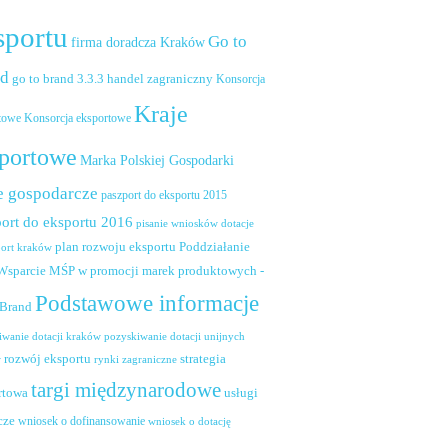
sportu
Go to
firma doradcza Kraków
nd
handel zagraniczny
go to brand 3.3.3
Konsorcja
Kraje
towe
Konsorcja eksportowe
portowe
Marka Polskiej Gospodarki
e gospodarcze
paszport do eksportu 2015
ort do eksportu 2016
pisanie wniosków dotacje
plan rozwoju eksportu
Poddziałanie
port kraków
 Wsparcie MŚP w promocji marek produktowych -
Podstawowe informacje
 Brand
pozyskiwanie dotacji unijnych
iwanie dotacji kraków
rozwój eksportu
strategia
w
rynki zagraniczne
targi międzynarodowe
usługi
rtowa
cze
wniosek o dofinansowanie
wniosek o dotację