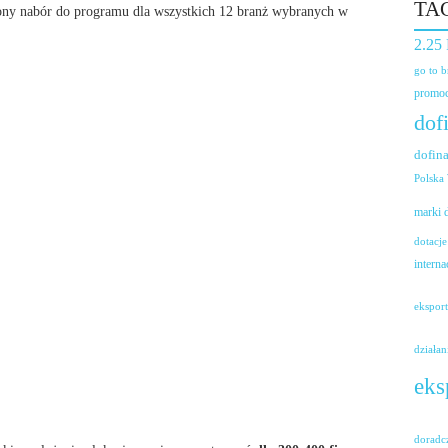
TA
ony nabór do programu dla wszystkich 12 branż wybranych w
2.25
go to 
promoc
dof
dofin
Polska
marki
dotacje
interna
ekspor
działan
eks
doradc