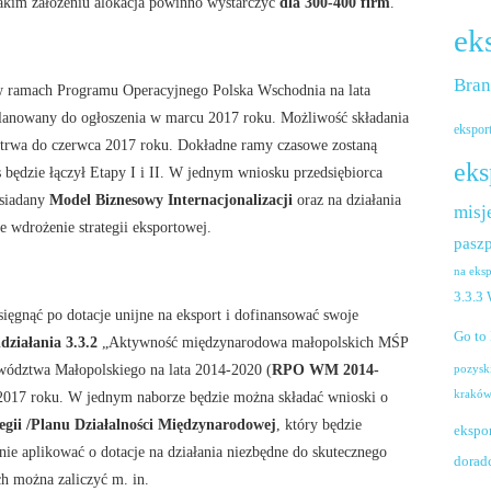
takim założeniu alokacja powinno wystarczyć
dla 300-400 firm
.
ek
Bra
 ramach Programu Operacyjnego Polska Wschodnia na lata
 planowany do ogłoszenia w marcu 2017 roku. Możliwość składania
ekspor
otrwa do czerwca 2017 roku. Dokładne ramy czasowe zostaną
eks
 będzie łączył Etapy I i II. W jednym wniosku przedsiębiorca
osiadany
Model Biznesowy Internacjonalizacji
oraz na działania
misj
e wdrożenie strategii eksportowej.
paszp
na eks
3.3.3
sięgnąć po dotacje unijne na eksport i dofinansować swoje
Go to
działania 3.3.2
„Aktywność międzynarodowa małopolskich MŚP
ództwa Małopolskiego na lata 2014-2020 (
RPO WM 2014-
pozysk
krakó
ł 2017 roku. W jednym naborze będzie można składać wnioski o
egii /Planu Działalności Międzynarodowej
, który będzie
ekspo
nie aplikować o dotacje na działania niezbędne do skutecznego
dorad
ch można zaliczyć m. in.