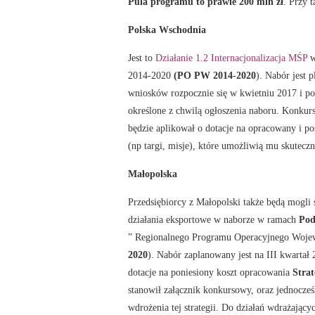
Pula programu to prawie 200 mln zł
. Przy 
Polska Wschodnia
Jest to
Działanie 1.2 Internacjonalizacja MŚP
w
2014-2020
(PO PW 2014-2020
). Nabór jest
wniosków rozpocznie się w kwietniu 2017 i p
określone z chwilą ogłoszenia naboru. Konkurs
będzie aplikował o dotacje na opracowany i p
(np targi, misje), które umożliwią mu skuteczn
Małopolska
Przedsiębiorcy z Małopolski także będą mogli 
działania eksportowe w naborze w ramach
Pod
” Regionalnego Programu Operacyjnego Wojew
2020
). Nabór zaplanowany jest na III kwarta
dotacje na poniesiony koszt opracowania
Strat
stanowił załącznik konkursowy, oraz jednocześ
wdrożenia tej strategii. Do działań wdrażający