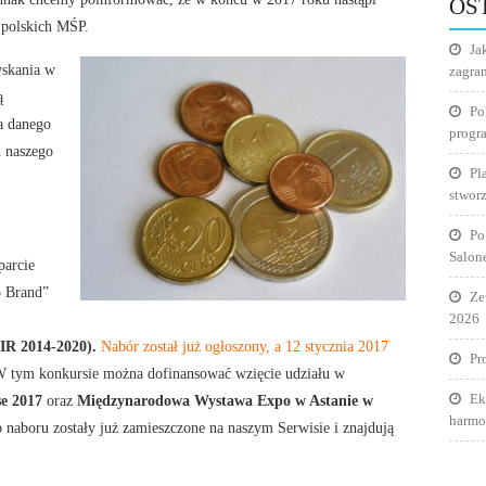
OS
I
1.4
 polskich MŚP.
KWA
B
Ja
2017
–
yskania w
zagra
OGŁ
ą
Po
NAB
a danego
progr
 naszego
Pl
stworz
Po
Salon
arcie
 Brand”
Ze
2026
 IR 2014-2020).
Nabór został już ogłoszony, a 12 stycznia 2017
Pr
W tym konkursie można dofinansować wzięcie udziału w
Ek
e 2017
oraz
Międzynarodowa Wystawa Expo w Astanie w
harmo
 naboru zostały już zamieszczone na naszym Serwisie i znajdują