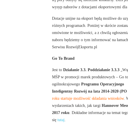
wysyp naborów z dotacjami eksportowymi dla
Dotacje unijne na eksport będą możliwe do uz
różnych programach. Poniżej w skrócie zostan
omówione te możliwości, a z chwilą ogłoszeni
naboru będziemy o tym informować na łamach
Serwisu RozwójEksportu.pl
Go To Brand
Jest to
Działanie 3.3. Poddziałanie 3.3.3
„Wsp
MŚP w promocji marek produktowych – Go to
ogólnokrajowego
Programu Operacyjnego
Inteligentny Rozwój na lata 2014-2020 (PO
roku startuje możliwość składania wniosków
. 
wydarzeniach takich, jak targi
Hannover Mess
2017 roku
. Dokładne informacje na temat tego
się
tutaj
.