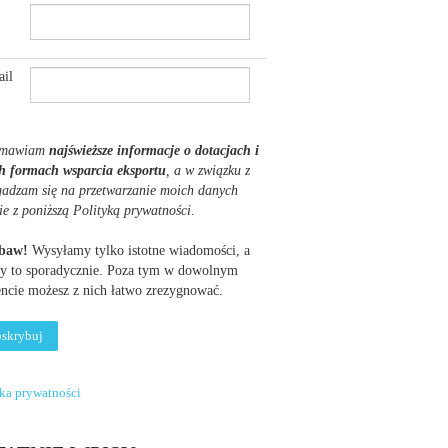
il
mawiam
najświeższe informacje o dotacjach i
h formach wsparcia eksportu
, a w związku z
gadzam się na przetwarzanie moich danych
ie z poniższą Polityką prywatności
.
AŁANIE
AŁANIE
obaw!
Wysyłamy tylko istotne wiadomości, a
y to sporadycznie. Poza tym w dowolnym
ERNACJONALIZACJA
ERNACJONALIZACJA
cie możesz z nich łatwo zrezygnować.
EDSIĘBIORSTW
SKA
DZIAŁANIE
HODNIA
yka prywatności
EMAT