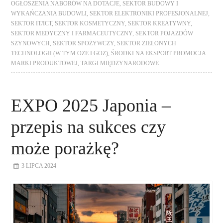
OGŁOSZENIA NABORÓW NA DOTACJE
,
SEKTOR BUDOWY I
WYKAŃCZANIA BUDOWLI
,
SEKTOR ELEKTRONIKI PROFESJONALNEJ
,
SEKTOR IT/ICT
,
SEKTOR KOSMETYCZNY
,
SEKTOR KREATYWNY
,
SEKTOR MEDYCZNY I FARMACEUTYCZNY
,
SEKTOR POJAZDÓW
SZYNOWYCH
,
SEKTOR SPOŻYWCZY
,
SEKTOR ZIELONYCH
TECHNOLOGII (W TYM OZE I GOZ)
,
ŚRODKI NA EKSPORT PROMOCJA
MARKI PRODUKTOWEJ
,
TARGI MIĘDZYNARODOWE
EXPO 2025 Japonia –
przepis na sukces czy
może porażkę?
3 LIPCA 2024