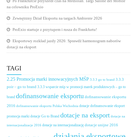
Po Frankfurcie przyszedł czas na Mediolan. Targi Salone del Mobile
na celowniku ProExio
Zewnętrzny Dział Eksportu na targach Ambiente 2026
ProExio startuje z przytupem i rusza do Frankfurtu!
Eksportowy rozkład jazdy 2026: Sprawdź harmonogram naborów
dotacji na eksport
TAGI
2.25 Promocja marki innowacyjnych MŚP
3.3.3
3.3.3 go to brand
poir – go to brand
3.3.3 wsparcie mśp w promocji marek produktowych – go to
dofinansowanie eksportu
dofinansowanie eksportu
brand
2016
dotacje dofinansowanie eksport
dofinansowanie eksportu Polska Wschodnia
dotacje na eksport
promocja marki
dotacje Go to Brand
dotacje na
dotacje unijne 2016
dotacje na internacjonalizację
internacjonalizacje 2016
działania eksportowe