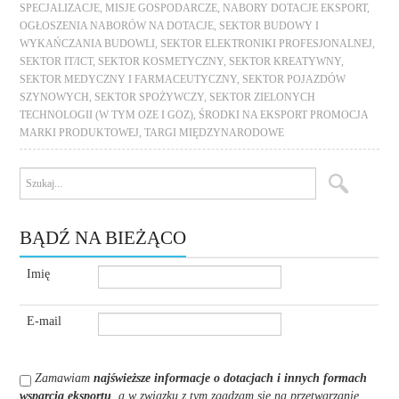
SPECJALIZACJE
,
MISJE GOSPODARCZE
,
NABORY DOTACJE EKSPORT
,
OGŁOSZENIA NABORÓW NA DOTACJE
,
SEKTOR BUDOWY I
WYKAŃCZANIA BUDOWLI
,
SEKTOR ELEKTRONIKI PROFESJONALNEJ
,
SEKTOR IT/ICT
,
SEKTOR KOSMETYCZNY
,
SEKTOR KREATYWNY
,
SEKTOR MEDYCZNY I FARMACEUTYCZNY
,
SEKTOR POJAZDÓW
SZYNOWYCH
,
SEKTOR SPOŻYWCZY
,
SEKTOR ZIELONYCH
TECHNOLOGII (W TYM OZE I GOZ)
,
ŚRODKI NA EKSPORT PROMOCJA
MARKI PRODUKTOWEJ
,
TARGI MIĘDZYNARODOWE
BĄDŹ NA BIEŻĄCO
Imię
E-mail
Zamawiam
najświeższe informacje o dotacjach i innych formach
wsparcia eksportu
, a w związku z tym zgadzam się na przetwarzanie