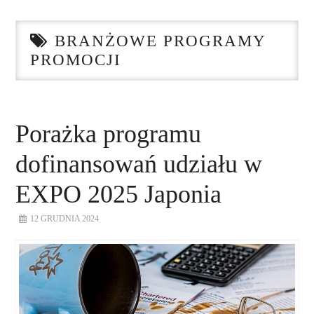
STRONA GŁÓWNA
BRANŻOWE PROGRAMY
O NAS
PROMOCJI
NASZE USŁUGI
DORADZTWO
Porażka programu
dofinansowań udziału w
PLAN ROZWOJU EKSPORTU
EXPO 2025 Japonia
PROEXIO
12 GRUDNIA 2024
KONTAKT