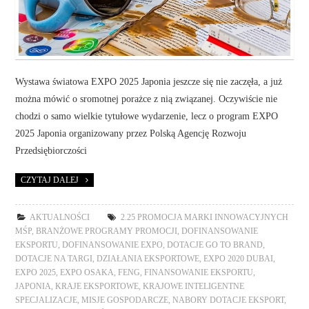
Wystawa światowa EXPO 2025 Japonia jeszcze się nie zaczęła, a już
można mówić o sromotnej porażce z nią związanej. Oczywiście nie
chodzi o samo wielkie tytułowe wydarzenie, lecz o program EXPO
2025 Japonia organizowany przez Polską Agencję Rozwoju
Przedsiębiorczości
CZYTAJ DALEJ
AKTUALNOŚCI
2.25 PROMOCJA MARKI INNOWACYJNYCH
MŚP
,
BRANŻOWE PROGRAMY PROMOCJI
,
DOFINANSOWANIE
EKSPORTU
,
DOFINANSOWANIE EXPO
,
DOTACJE GO TO BRAND
,
DOTACJE NA TARGI
,
DZIAŁANIA EKSPORTOWE
,
EXPO 2020 DUBAI
,
EXPO 2025
,
EXPO OSAKA
,
FENG
,
FINANSOWANIE EKSPORTU
,
JAPONIA
,
KRAJE EKSPORTOWE
,
KRAJOWE INTELIGENTNE
SPECJALIZACJE
,
MISJE GOSPODARCZE
,
NABORY DOTACJE EKSPORT
,