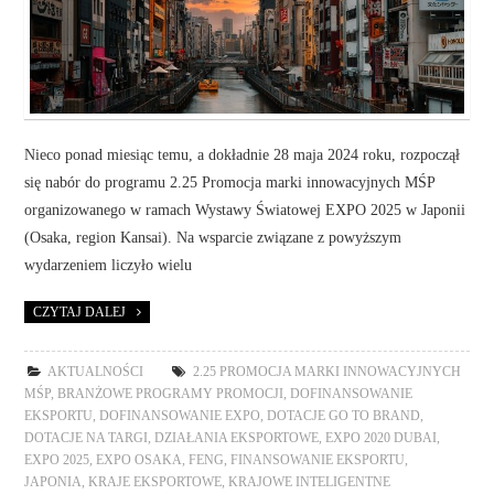
Nieco ponad miesiąc temu, a dokładnie 28 maja 2024 roku, rozpoczął
się nabór do programu 2.25 Promocja marki innowacyjnych MŚP
organizowanego w ramach Wystawy Światowej EXPO 2025 w Japonii
(Osaka, region Kansai). Na wsparcie związane z powyższym
wydarzeniem liczyło wielu
CZYTAJ DALEJ
AKTUALNOŚCI
2.25 PROMOCJA MARKI INNOWACYJNYCH
MŚP
,
BRANŻOWE PROGRAMY PROMOCJI
,
DOFINANSOWANIE
EKSPORTU
,
DOFINANSOWANIE EXPO
,
DOTACJE GO TO BRAND
,
DOTACJE NA TARGI
,
DZIAŁANIA EKSPORTOWE
,
EXPO 2020 DUBAI
,
EXPO 2025
,
EXPO OSAKA
,
FENG
,
FINANSOWANIE EKSPORTU
,
JAPONIA
,
KRAJE EKSPORTOWE
,
KRAJOWE INTELIGENTNE