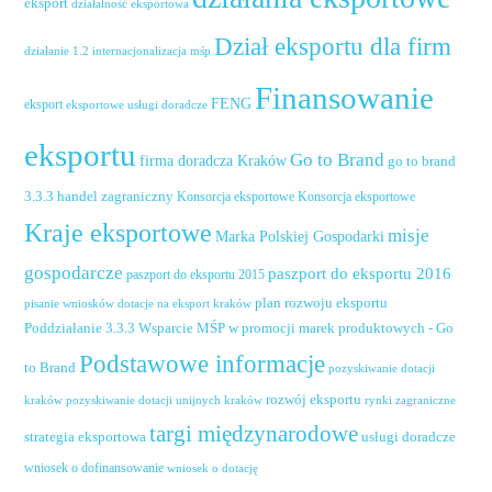
eksport
działalność eksportowa
Dział eksportu dla firm
działanie 1.2 internacjonalizacja mśp
Finansowanie
FENG
eksport
eksportowe usługi doradcze
eksportu
Go to Brand
firma doradcza Kraków
go to brand
handel zagraniczny
3.3.3
Konsorcja eksportowe
Konsorcja eksportowe
Kraje eksportowe
misje
Marka Polskiej Gospodarki
gospodarcze
paszport do eksportu 2016
paszport do eksportu 2015
plan rozwoju eksportu
pisanie wniosków dotacje na eksport kraków
Poddziałanie 3.3.3 Wsparcie MŚP w promocji marek produktowych - Go
Podstawowe informacje
to Brand
pozyskiwanie dotacji
rozwój eksportu
pozyskiwanie dotacji unijnych kraków
rynki zagraniczne
kraków
targi międzynarodowe
usługi doradcze
strategia eksportowa
wniosek o dofinansowanie
wniosek o dotację