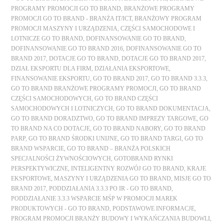
PROGRAMY PROMOCJI GO TO BRAND
,
BRANŻOWE PROGRAMY
PROMOCJI GO TO BRAND - BRANŻA IT/ICT
,
BRANŻOWY PROGRAM
PROMOCJI MASZYNY I URZĄDZENIA
,
CZĘŚCI SAMOCHODOWE I
LOTNICZE GO TO BRAND
,
DOFINANSOWANIE GO TO BRAND
,
DOFINANSOWANIE GO TO BRAND 2016
,
DOFINANSOWANIE GO TO
BRAND 2017
,
DOTACJE GO TO BRAND
,
DOTACJE GO TO BRAND 2017
,
DZIAŁ EKSPORTU DLA FIRM
,
DZIAŁANIA EKSPORTOWE
,
FINANSOWANIE EKSPORTU
,
GO TO BRAND 2017
,
GO TO BRAND 3.3.3
,
GO TO BRAND BRANŻOWE PROGRAMY PROMOCJI
,
GO TO BRAND
CZĘŚCI SAMOCHODOWYCH
,
GO TO BRAND CZĘŚCI
SAMOCHODOWYCH I LOTNICZYCH
,
GO TO BRAND DOKUMENTACJA
,
GO TO BRAND DORADZTWO
,
GO TO BRAND IMPREZY TARGOWE
,
GO
TO BRAND NA CO DOTACJE
,
GO TO BRAND NABORY
,
GO TO BRAND
PARP
,
GO TO BRAND ŚRODKI UNIJNE
,
GO TO BRAND TARGI
,
GO TO
BRAND WSPARCIE
,
GO TO BRAND – BRANŻA POLSKICH
SPECJALNOŚCI ŻYWNOŚCIOWYCH
,
GOTOBRAND RYNKI
PERSPEKTYWICZNE
,
INTELIGENTNY ROZWÓJ GO TO BRAND
,
KRAJE
EKSPORTOWE
,
MASZYNY I URZĄDZENIA GO TO BRAND
,
MISJE GO TO
BRAND 2017
,
PODDZIAŁANIA 3.3.3 PO IR - GO TO BRAND
,
PODDZIAŁANIE 3.3.3 WSPARCIE MŚP W PROMOCJI MAREK
PRODUKTOWYCH - GO TO BRAND
,
PODSTAWOWE INFORMACJE
,
PROGRAM PROMOCJI BRANŻY BUDOWY I WYKAŃCZANIA BUDOWLI
,