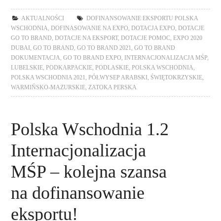
AKTUALNOŚCI
DOFINANSOWANIE EKSPORTU POLSKA
WSCHODNIA
,
DOFINASOWANIE NA EXPO
,
DOTACJA EXPO
,
DOTACJE
GO TO BRAND
,
DOTACJE NA EKSPORT
,
DOTACJE POMOC
,
EXPO 2020
DUBAI
,
GO TO BRAND
,
GO TO BRAND 2021
,
GO TO BRAND
DOKUMENTACJA
,
GO TO BRAND EXPO
,
INTERNACJONALIZACJA MŚP
,
LUBELSKIE
,
PODKARPACKIE
,
PODLASKIE
,
POLSKA WSCHODNIA
,
POLSKA WSCHODNIA 2021
,
PÓŁWYSEP ARABSKI
,
ŚWIĘTOKRZYSKIE
,
WARMIŃSKO-MAZURSKIE
,
ZATOKA PERSKA
Polska Wschodnia 1.2
Internacjonalizacja
MŚP – kolejna szansa
na dofinansowanie
eksportu!