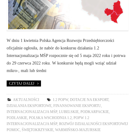
W dniu 1 kwietnia Polska Agencja Rozwoju Przedsiębiorczości
oficjalnie ogłosiła, że nabór do konkursu działania 1.2
Internacjonalizacja MŚP rozpocznie się od 5 maja 2022 roku i potrwa
do 29 czerwca 2022 roku. W konkursie będą mogli wziąć udział
mikro-, mali lub średni
CZYTAJ DALEJ
AKTUALNOŚCI
1.2 POPW
,
DOTACJE NA EKSPORT
,
DZIAŁANIA EKSPORTOWE
,
FINANSOWANIE EKSPORTU
,
INTERNACJONALIZACJA MŚP
,
LUBELSKIE
,
PODKARPACKIE
,
PODLASKIE
,
POLSKA WSCHODNIA 1.2
,
POPW 1.2
INTERNACJONALIZACJA MŚP
,
ROZWÓJ DZIAŁALNOŚCI EKSPORTOWEJ
POMOC
,
ŚWIĘTOKRZYSKIE
,
WARMIŃSKO-MAZURSKIE