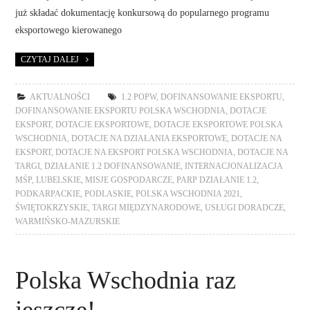
już składać dokumentację konkursową do popularnego programu
eksportowego kierowanego
CZYTAJ DALEJ
AKTUALNOŚCI
1.2 POPW
,
DOFINANSOWANIE EKSPORTU
,
DOFINANSOWANIE EKSPORTU POLSKA WSCHODNIA
,
DOTACJE
EKSPORT
,
DOTACJE EKSPORTOWE
,
DOTACJE EKSPORTOWE POLSKA
WSCHODNIA
,
DOTACJE NA DZIAŁANIA EKSPORTOWE
,
DOTACJE NA
EKSPORT
,
DOTACJE NA EKSPORT POLSKA WSCHODNIA
,
DOTACJE NA
TARGI
,
DZIAŁANIE 1.2 DOFINANSOWANIE
,
INTERNACJONALIZACJA
MŚP
,
LUBELSKIE
,
MISJE GOSPODARCZE
,
PARP DZIAŁANIE 1.2
,
PODKARPACKIE
,
PODLASKIE
,
POLSKA WSCHODNIA 2021
,
ŚWIĘTOKRZYSKIE
,
TARGI MIĘDZYNARODOWE
,
USŁUGI DORADCZE
,
WARMIŃSKO-MAZURSKIE
Polska Wschodnia raz