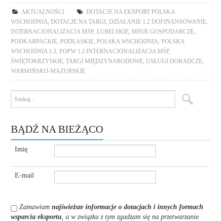
AKTUALNOŚCI
DOTACJE NA EKSPORT POLSKA
WSCHODNIA
,
DOTACJE NA TARGI
,
DZIAŁANIE 1.2 DOFINANSOWANIE
,
INTERNACJONALIZACJA MŚP
,
LUBELSKIE
,
MISJE GOSPODARCZE
,
PODKARPACKIE
,
PODLASKIE
,
POLSKA WSCHODNIA
,
POLSKA
WSCHODNIA 1.2
,
POPW 1.2 INTERNACJONALIZACJA MŚP
,
ŚWIĘTOKRZYSKIE
,
TARGI MIĘDZYNARODOWE
,
USŁUGI DORADCZE
,
WARMIŃSKO-MAZURSKIE
BĄDŹ NA BIEŻĄCO
Imię
E-mail
Zamawiam
najświeższe informacje o dotacjach i innych formach
wsparcia eksportu
, a w związku z tym zgadzam się na przetwarzanie