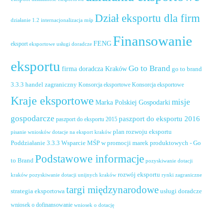
Dział eksportu dla firm
działanie 1.2 internacjonalizacja mśp
Finansowanie
FENG
eksport
eksportowe usługi doradcze
eksportu
Go to Brand
firma doradcza Kraków
go to brand
handel zagraniczny
3.3.3
Konsorcja eksportowe
Konsorcja eksportowe
Kraje eksportowe
misje
Marka Polskiej Gospodarki
gospodarcze
paszport do eksportu 2016
paszport do eksportu 2015
plan rozwoju eksportu
pisanie wniosków dotacje na eksport kraków
Poddziałanie 3.3.3 Wsparcie MŚP w promocji marek produktowych - Go
Podstawowe informacje
to Brand
pozyskiwanie dotacji
rozwój eksportu
pozyskiwanie dotacji unijnych kraków
rynki zagraniczne
kraków
targi międzynarodowe
usługi doradcze
strategia eksportowa
wniosek o dofinansowanie
wniosek o dotację