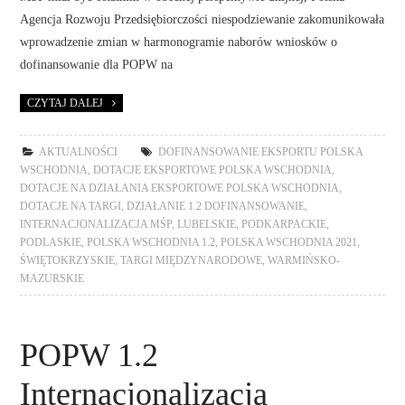
Agencja Rozwoju Przedsiębiorczości niespodziewanie zakomunikowała
wprowadzenie zmian w harmonogramie naborów wniosków o
dofinansowanie dla POPW na
CZYTAJ DALEJ
AKTUALNOŚCI
DOFINANSOWANIE EKSPORTU POLSKA
WSCHODNIA
,
DOTACJE EKSPORTOWE POLSKA WSCHODNIA
,
DOTACJE NA DZIAŁANIA EKSPORTOWE POLSKA WSCHODNIA
,
DOTACJE NA TARGI
,
DZIAŁANIE 1.2 DOFINANSOWANIE
,
INTERNACJONALIZACJA MŚP
,
LUBELSKIE
,
PODKARPACKIE
,
PODLASKIE
,
POLSKA WSCHODNIA 1.2
,
POLSKA WSCHODNIA 2021
,
ŚWIĘTOKRZYSKIE
,
TARGI MIĘDZYNARODOWE
,
WARMIŃSKO-
MAZURSKIE
POPW 1.2
Internacjonalizacja