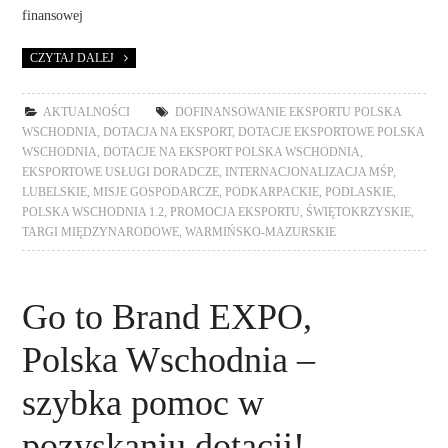
finansowej
CZYTAJ DALEJ
AKTUALNOŚCI
DOFINANSOWANIE EKSPORTU POLSKA
WSCHODNIA
,
DOTACJA NA EKSPORT
,
DOTACJE EKSPORTOWE POLSKA
WSCHODNIA
,
DOTACJE NA EKSPORT POLSKA WSCHODNIA
,
EKSPORTOWE USŁUGI DORADCZE
,
INTERNACJONALIZACJA MŚP
,
LUBELSKIE
,
MISJE GOSPODARCZE
,
PODKARPACKIE
,
PODLASKIE
,
POLSKA WSCHODNIA 1.2
,
PROMOCJA EKSPORTU
,
ŚWIĘTOKRZYSKIE
,
TARGI MIĘDZYNARODOWE
,
WARMIŃSKO-MAZURSKIE
Go to Brand EXPO,
Polska Wschodnia –
szybka pomoc w
pozyskaniu dotacji!