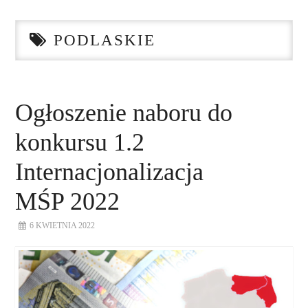
STRONA GŁÓWNA
PODLASKIE
O NAS
NASZE USŁUGI
Ogłoszenie naboru do
DORADZTWO
konkursu 1.2
PLAN ROZWOJU EKSPORTU
Internacjonalizacja
MŚP 2022
PROEXIO
6 KWIETNIA 2022
KONTAKT