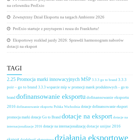
na celowniku ProExio
Zewnętrzny Dział Eksportu na targach Ambiente 2026
ProExio startuje z przytupem i rusza do Frankfurtu!
Eksportowy rozkład jazdy 2026: Sprawdź harmonogram naborów
dotacji na eksport
TAGI
2.25 Promocja marki innowacyjnych MŚP
3.3.3
3.3.3 go to brand
poir – go to brand
3.3.3 wsparcie mśp w promocji marek produktowych – go to
dofinansowanie eksportu
dofinansowanie eksportu
brand
2016
dotacje dofinansowanie eksport
dofinansowanie eksportu Polska Wschodnia
dotacje na eksport
promocja marki
dotacje Go to Brand
dotacje na
dotacje unijne 2016
dotacje na internacjonalizację
internacjonalizacje 2016
działania eksportowe
eksport
działalność eksportowa