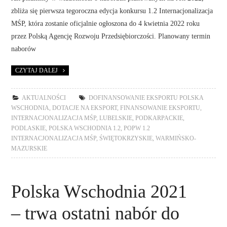
zbliża się pierwsza tegoroczna edycja konkursu 1.2 Internacjonalizacja
MŚP, która zostanie oficjalnie ogłoszona do 4 kwietnia 2022 roku
przez Polską Agencję Rozwoju Przedsiębiorczości. Planowany termin
naborów
CZYTAJ DALEJ
AKTUALNOŚCI
DOFINANSOWANIE EKSPORTU POLSKA
WSCHODNIA
,
DOTACJE NA EKSPORT
,
FINANSOWANIE EKSPORTU
,
INTERNACJONALIZACJA MŚP
,
LUBELSKIE
,
PODKARPACKIE
,
PODLASKIE
,
POLSKA WSCHODNIA 1.2
,
POPW 1.2
INTERNACJONALIZACJA MŚP
,
ŚWIĘTOKRZYSKIE
,
WARMIŃSKO-
MAZURSKIE
Polska Wschodnia 2021
– trwa ostatni nabór do