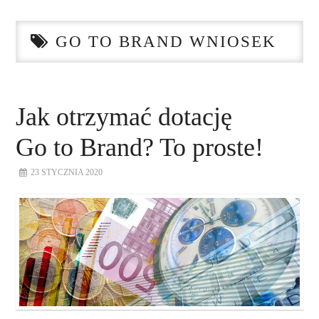
STRONA GŁÓWNA
GO TO BRAND WNIOSEK
O NAS
NASZE USŁUGI
Jak otrzymać dotację
DORADZTWO
Go to Brand? To proste!
PLAN ROZWOJU EKSPORTU
23 STYCZNIA 2020
PROEXIO
KONTAKT