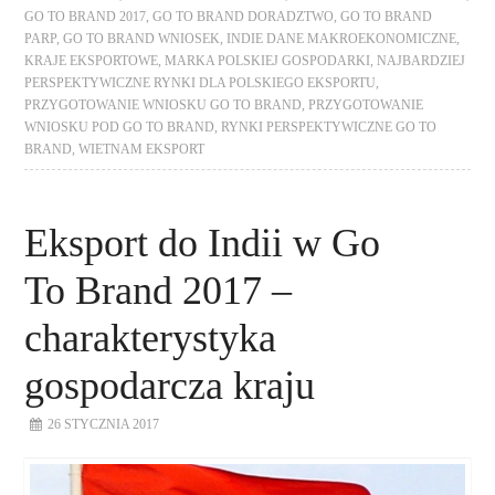
GO TO BRAND 2017
,
GO TO BRAND DORADZTWO
,
GO TO BRAND
PARP
,
GO TO BRAND WNIOSEK
,
INDIE DANE MAKROEKONOMICZNE
,
KRAJE EKSPORTOWE
,
MARKA POLSKIEJ GOSPODARKI
,
NAJBARDZIEJ
PERSPEKTYWICZNE RYNKI DLA POLSKIEGO EKSPORTU
,
PRZYGOTOWANIE WNIOSKU GO TO BRAND
,
PRZYGOTOWANIE
WNIOSKU POD GO TO BRAND
,
RYNKI PERSPEKTYWICZNE GO TO
BRAND
,
WIETNAM EKSPORT
Eksport do Indii w Go
To Brand 2017 –
charakterystyka
gospodarcza kraju
26 STYCZNIA 2017