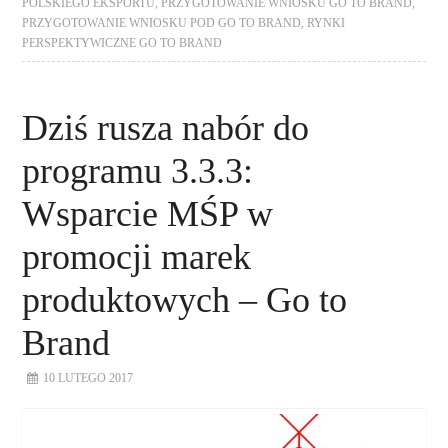
POLSKIEGO EKSPORTU
,
PRZYGOTOWANIE WNIOSKU GO TO BRAND
,
PRZYGOTOWANIE WNIOSKU POD GO TO BRAND
,
RYNKI
PERSPEKTYWICZNE GO TO BRAND
Dziś rusza nabór do
programu 3.3.3:
Wsparcie MŚP w
promocji marek
produktowych – Go to
Brand
10 LUTEGO 2017