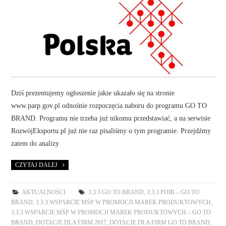
Dziś prezentujemy ogłoszenie jakie ukazało się na stronie
www.parp.gov.pl odnośnie rozpoczęcia naboru do programu GO TO
BRAND. Programu nie trzeba już nikomu przedstawiać, a na serwisie
RozwójEksportu.pl już nie raz pisaliśmy o tym programie. Przejdźmy
zatem do analizy
CZYTAJ DALEJ
AKTUALNOŚCI
3.3.3 GO TO BRAND
,
3.3.3 POIR – GO TO
BRAND
,
3.3.3 WSPARCIE MŚP W PROMOCJI MAREK PRODUKTOWYCH
,
3.3.3 WSPARCIE MŚP W PROMOCJI MAREK PRODUKTOWYCH – GO TO
BRAND
,
DOTACJE DLA FIRM 2017
,
DOTACJE DLA FIRM GO TO BRAND
,