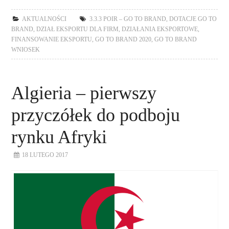
AKTUALNOŚCI
3.3.3 POIR – GO TO BRAND
,
DOTACJE GO TO
BRAND
,
DZIAŁ EKSPORTU DLA FIRM
,
DZIAŁANIA EKSPORTOWE
,
FINANSOWANIE EKSPORTU
,
GO TO BRAND 2020
,
GO TO BRAND
WNIOSEK
Algieria – pierwszy
przyczółek do podboju
rynku Afryki
18 LUTEGO 2017