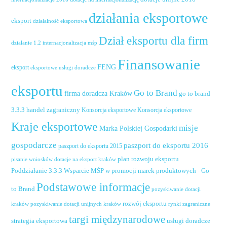
działania eksportowe
eksport
działalność eksportowa
Dział eksportu dla firm
działanie 1.2 internacjonalizacja mśp
Finansowanie
FENG
eksport
eksportowe usługi doradcze
eksportu
Go to Brand
firma doradcza Kraków
go to brand
handel zagraniczny
3.3.3
Konsorcja eksportowe
Konsorcja eksportowe
Kraje eksportowe
misje
Marka Polskiej Gospodarki
gospodarcze
paszport do eksportu 2016
paszport do eksportu 2015
plan rozwoju eksportu
pisanie wniosków dotacje na eksport kraków
Poddziałanie 3.3.3 Wsparcie MŚP w promocji marek produktowych - Go
Podstawowe informacje
to Brand
pozyskiwanie dotacji
rozwój eksportu
pozyskiwanie dotacji unijnych kraków
rynki zagraniczne
kraków
targi międzynarodowe
usługi doradcze
strategia eksportowa