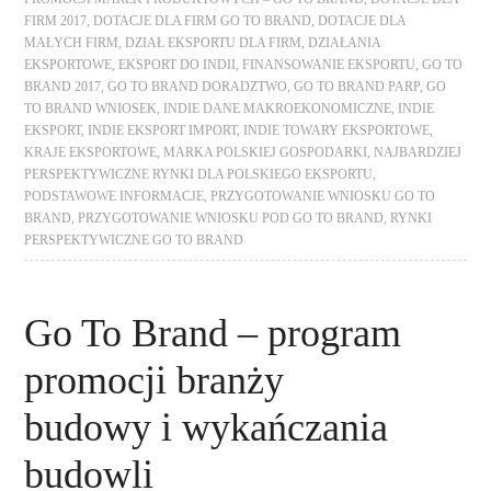
FIRM 2017
,
DOTACJE DLA FIRM GO TO BRAND
,
DOTACJE DLA
MAŁYCH FIRM
,
DZIAŁ EKSPORTU DLA FIRM
,
DZIAŁANIA
EKSPORTOWE
,
EKSPORT DO INDII
,
FINANSOWANIE EKSPORTU
,
GO TO
BRAND 2017
,
GO TO BRAND DORADZTWO
,
GO TO BRAND PARP
,
GO
TO BRAND WNIOSEK
,
INDIE DANE MAKROEKONOMICZNE
,
INDIE
EKSPORT
,
INDIE EKSPORT IMPORT
,
INDIE TOWARY EKSPORTOWE
,
KRAJE EKSPORTOWE
,
MARKA POLSKIEJ GOSPODARKI
,
NAJBARDZIEJ
PERSPEKTYWICZNE RYNKI DLA POLSKIEGO EKSPORTU
,
PODSTAWOWE INFORMACJE
,
PRZYGOTOWANIE WNIOSKU GO TO
BRAND
,
PRZYGOTOWANIE WNIOSKU POD GO TO BRAND
,
RYNKI
PERSPEKTYWICZNE GO TO BRAND
Go To Brand – program
promocji branży
budowy i wykańczania
budowli