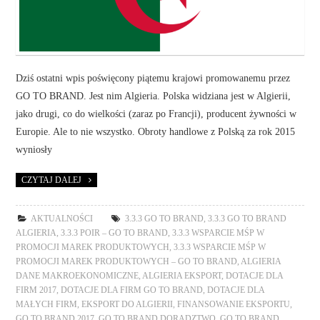
Dziś ostatni wpis poświęcony piątemu krajowi promowanemu przez
GO TO BRAND. Jest nim Algieria. Polska widziana jest w Algierii,
jako drugi, co do wielkości (zaraz po Francji), producent żywności w
Europie. Ale to nie wszystko. Obroty handlowe z Polską za rok 2015
wyniosły
CZYTAJ DALEJ
AKTUALNOŚCI
3.3.3 GO TO BRAND
,
3.3.3 GO TO BRAND
ALGIERIA
,
3.3.3 POIR – GO TO BRAND
,
3.3.3 WSPARCIE MŚP W
PROMOCJI MAREK PRODUKTOWYCH
,
3.3.3 WSPARCIE MŚP W
PROMOCJI MAREK PRODUKTOWYCH – GO TO BRAND
,
ALGIERIA
DANE MAKROEKONOMICZNE
,
ALGIERIA EKSPORT
,
DOTACJE DLA
FIRM 2017
,
DOTACJE DLA FIRM GO TO BRAND
,
DOTACJE DLA
MAŁYCH FIRM
,
EKSPORT DO ALGIERII
,
FINANSOWANIE EKSPORTU
,
GO TO BRAND 2017
,
GO TO BRAND DORADZTWO
,
GO TO BRAND