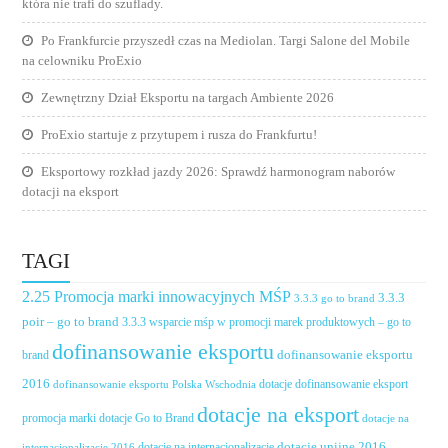
która nie trafi do szuflady.
Po Frankfurcie przyszedł czas na Mediolan. Targi Salone del Mobile
na celowniku ProExio
Zewnętrzny Dział Eksportu na targach Ambiente 2026
ProExio startuje z przytupem i rusza do Frankfurtu!
Eksportowy rozkład jazdy 2026: Sprawdź harmonogram naborów
dotacji na eksport
TAGI
2.25 Promocja marki innowacyjnych MŚP
3.3.3
3.3.3 go to brand
poir – go to brand
3.3.3 wsparcie mśp w promocji marek produktowych – go to
dofinansowanie eksportu
dofinansowanie eksportu
brand
2016
dotacje dofinansowanie eksport
dofinansowanie eksportu Polska Wschodnia
dotacje na eksport
promocja marki
dotacje Go to Brand
dotacje na
dotacje unijne 2016
dotacje na internacjonalizację
internacjonalizacje 2016