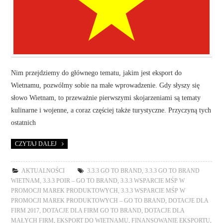
Nim przejdziemy do głównego tematu, jakim jest eksport do
Wietnamu, pozwólmy sobie na małe wprowadzenie. Gdy słyszy się
słowo Wietnam, to przeważnie pierwszymi skojarzeniami są tematy
kulinarne i wojenne, a coraz częściej także turystyczne. Przyczyną tych
ostatnich
CZYTAJ DALEJ
AKTUALNOŚCI
3.3.3 GO TO BRAND
,
3.3.3 GO TO BRAND
WIETNAM
,
3.3.3 POIR – GO TO BRAND
,
3.3.3 WSPARCIE MŚP W
PROMOCJI MAREK PRODUKTOWYCH
,
3.3.3 WSPARCIE MŚP W
PROMOCJI MAREK PRODUKTOWYCH – GO TO BRAND
,
DOTACJE DLA
FIRM 2017
,
DOTACJE DLA FIRM GO TO BRAND
,
DOTACJE DLA
MAŁYCH FIRM
,
EKSPORT DO WIETNAMU
,
FINANSOWANIE EKSPORTU
,