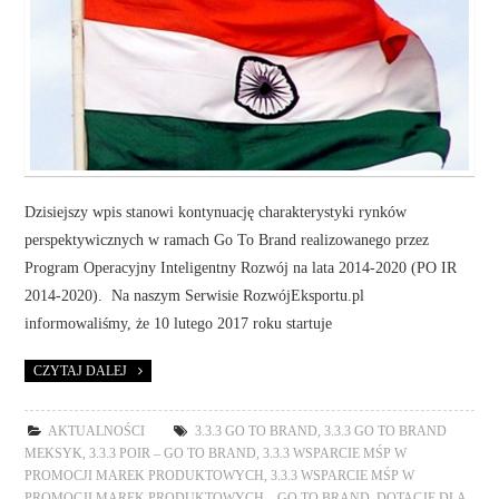
Dzisiejszy wpis stanowi kontynuację charakterystyki rynków
perspektywicznych w ramach Go To Brand realizowanego przez
Program Operacyjny Inteligentny Rozwój na lata 2014-2020 (PO IR
2014-2020). Na naszym Serwisie RozwójEksportu.pl
informowaliśmy, że 10 lutego 2017 roku startuje
CZYTAJ DALEJ
AKTUALNOŚCI
3.3.3 GO TO BRAND
,
3.3.3 GO TO BRAND
MEKSYK
,
3.3.3 POIR – GO TO BRAND
,
3.3.3 WSPARCIE MŚP W
PROMOCJI MAREK PRODUKTOWYCH
,
3.3.3 WSPARCIE MŚP W
PROMOCJI MAREK PRODUKTOWYCH – GO TO BRAND
,
DOTACJE DLA