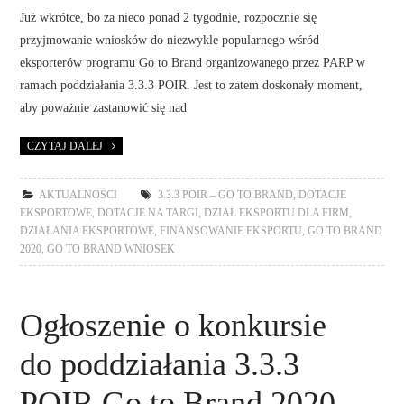
Już wkrótce, bo za nieco ponad 2 tygodnie, rozpocznie się
przyjmowanie wniosków do niezwykle popularnego wśród
eksporterów programu Go to Brand organizowanego przez PARP w
ramach poddziałania 3.3.3 POIR. Jest to zatem doskonały moment,
aby poważnie zastanowić się nad
CZYTAJ DALEJ
AKTUALNOŚCI
3.3.3 POIR – GO TO BRAND
,
DOTACJE
EKSPORTOWE
,
DOTACJE NA TARGI
,
DZIAŁ EKSPORTU DLA FIRM
,
DZIAŁANIA EKSPORTOWE
,
FINANSOWANIE EKSPORTU
,
GO TO BRAND
2020
,
GO TO BRAND WNIOSEK
Ogłoszenie o konkursie
do poddziałania 3.3.3
POIR Go to Brand 2020