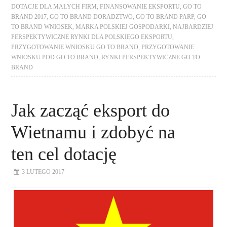
DOTACJE DLA MAŁYCH FIRM
,
FINANSOWANIE EKSPORTU
,
GO TO
BRAND 2017
,
GO TO BRAND DORADZTWO
,
GO TO BRAND PARP
,
GO
TO BRAND WNIOSEK
,
MARKA POLSKIEJ GOSPODARKI
,
NAJBARDZIEJ
PERSPEKTYWICZNE RYNKI DLA POLSKIEGO EKSPORTU
,
PRZYGOTOWANIE WNIOSKU GO TO BRAND
,
PRZYGOTOWANIE
WNIOSKU POD GO TO BRAND
,
RYNKI PERSPEKTYWICZNE GO TO
BRAND
Jak zacząć eksport do
Wietnamu i zdobyć na
ten cel dotację
3 LUTEGO 2017