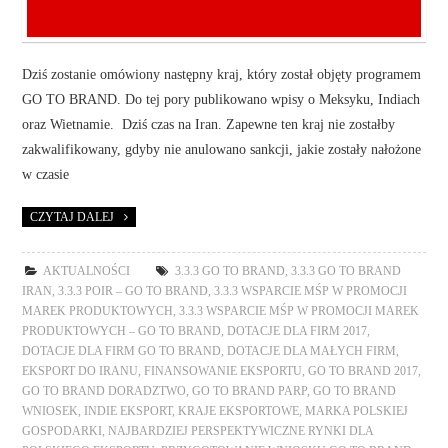
Dziś zostanie omówiony następny kraj, który został objęty programem
GO TO BRAND. Do tej pory publikowano wpisy o Meksyku, Indiach
oraz Wietnamie. Dziś czas na Iran. Zapewne ten kraj nie zostałby
zakwalifikowany, gdyby nie anulowano sankcji, jakie zostały nałożone
w czasie
CZYTAJ DALEJ
AKTUALNOŚCI
3.3.3 GO TO BRAND
,
3.3.3 GO TO BRAND
IRAN
,
3.3.3 POIR – GO TO BRAND
,
3.3.3 WSPARCIE MŚP W PROMOCJI
MAREK PRODUKTOWYCH
,
3.3.3 WSPARCIE MŚP W PROMOCJI MAREK
PRODUKTOWYCH – GO TO BRAND
,
DOTACJE DLA FIRM 2017
,
DOTACJE DLA FIRM GO TO BRAND
,
DOTACJE DLA MAŁYCH FIRM
,
EKSPORT DO IRANU
,
FINANSOWANIE EKSPORTU
,
GO TO BRAND 2017
,
GO TO BRAND DORADZTWO
,
GO TO BRAND PARP
,
GO TO BRAND
WNIOSEK
,
INDIE EKSPORT
,
KRAJE EKSPORTOWE
,
MARKA POLSKIEJ
GOSPODARKI
,
NAJBARDZIEJ PERSPEKTYWICZNE RYNKI DLA