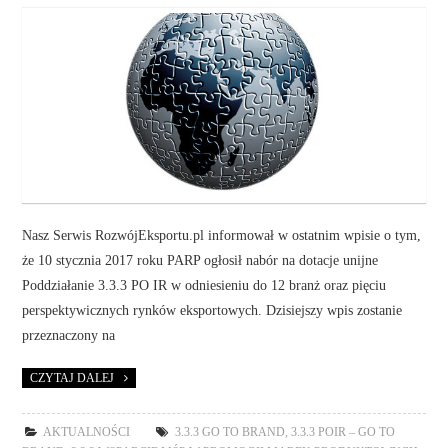
Nasz Serwis RozwójEksportu.pl informował w ostatnim wpisie o tym,
że 10 stycznia 2017 roku PARP ogłosił nabór na dotacje unijne
Poddziałanie 3.3.3 PO IR w odniesieniu do 12 branż oraz pięciu
perspektywicznych rynków eksportowych. Dzisiejszy wpis zostanie
przeznaczony na
CZYTAJ DALEJ
AKTUALNOŚCI
3.3.3 GO TO BRAND
,
3.3.3 POIR – GO TO