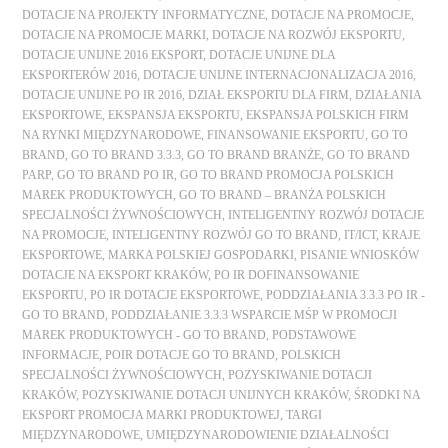
DOTACJE NA PROJEKTY INFORMATYCZNE
,
DOTACJE NA PROMOCJE
,
DOTACJE NA PROMOCJE MARKI
,
DOTACJE NA ROZWÓJ EKSPORTU
,
DOTACJE UNIJNE 2016 EKSPORT
,
DOTACJE UNIJNE DLA
EKSPORTERÓW 2016
,
DOTACJE UNIJNE INTERNACJONALIZACJA 2016
,
DOTACJE UNIJNE PO IR 2016
,
DZIAŁ EKSPORTU DLA FIRM
,
DZIAŁANIA
EKSPORTOWE
,
EKSPANSJA EKSPORTU
,
EKSPANSJA POLSKICH FIRM
NA RYNKI MIĘDZYNARODOWE
,
FINANSOWANIE EKSPORTU
,
GO TO
BRAND
,
GO TO BRAND 3.3.3
,
GO TO BRAND BRANŻE
,
GO TO BRAND
PARP
,
GO TO BRAND PO IR
,
GO TO BRAND PROMOCJA POLSKICH
MAREK PRODUKTOWYCH
,
GO TO BRAND – BRANŻA POLSKICH
SPECJALNOŚCI ŻYWNOŚCIOWYCH
,
INTELIGENTNY ROZWÓJ DOTACJE
NA PROMOCJE
,
INTELIGENTNY ROZWÓJ GO TO BRAND
,
IT/ICT
,
KRAJE
EKSPORTOWE
,
MARKA POLSKIEJ GOSPODARKI
,
PISANIE WNIOSKÓW
DOTACJE NA EKSPORT KRAKÓW
,
PO IR DOFINANSOWANIE
EKSPORTU
,
PO IR DOTACJE EKSPORTOWE
,
PODDZIAŁANIA 3.3.3 PO IR -
GO TO BRAND
,
PODDZIAŁANIE 3.3.3 WSPARCIE MŚP W PROMOCJI
MAREK PRODUKTOWYCH - GO TO BRAND
,
PODSTAWOWE
INFORMACJE
,
POIR DOTACJE GO TO BRAND
,
POLSKICH
SPECJALNOŚCI ŻYWNOŚCIOWYCH
,
POZYSKIWANIE DOTACJI
KRAKÓW
,
POZYSKIWANIE DOTACJI UNIJNYCH KRAKÓW
,
ŚRODKI NA
EKSPORT PROMOCJA MARKI PRODUKTOWEJ
,
TARGI
MIĘDZYNARODOWE
,
UMIĘDZYNARODOWIENIE DZIAŁALNOŚCI