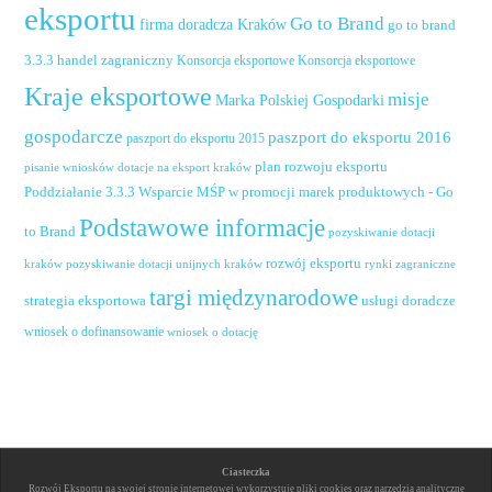
eksportu
Go to Brand
firma doradcza Kraków
go to brand
handel zagraniczny
3.3.3
Konsorcja eksportowe
Konsorcja eksportowe
Kraje eksportowe
misje
Marka Polskiej Gospodarki
gospodarcze
paszport do eksportu 2016
paszport do eksportu 2015
plan rozwoju eksportu
pisanie wniosków dotacje na eksport kraków
Poddziałanie 3.3.3 Wsparcie MŚP w promocji marek produktowych - Go
Podstawowe informacje
to Brand
pozyskiwanie dotacji
rozwój eksportu
pozyskiwanie dotacji unijnych kraków
rynki zagraniczne
kraków
targi międzynarodowe
usługi doradcze
strategia eksportowa
wniosek o dofinansowanie
wniosek o dotację
Ciasteczka
Rozwój Eksportu na swojej stronie internetowej wykorzystuje pliki cookies oraz narzędzia analityczne