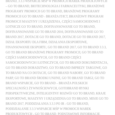
BRAND
,
3.3.3 WSPARCIE MŚP W PROMOCJI MAREK PRODUKTOWYCH
– GO TO BRAND
,
BIOTECHNOLOGIA I FARMACEUTYKI
,
BRANŻOWE
PROGRAMY PROMOCJI GO TO BRAND
,
BRANŻOWE PROGRAMY
PROMOCJI GO TO BRAND - BRANŻA IT/ICT
,
BRANŻOWY PROGRAM
PROMOCJI MASZYNY I URZĄDZENIA
,
CZĘŚCI SAMOCHODOWE I
LOTNICZE GO TO BRAND
,
DOFINANSOWANIE GO TO BRAND
,
DOFINANSOWANIE GO TO BRAND 2016
,
DOFINANSOWANIE GO TO
BRAND 2017
,
DOTACJE GO TO BRAND
,
DOTACJE GO TO BRAND 2017
,
DZIAŁ EKSPORTU DLA FIRM
,
DZIAŁANIA EKSPORTOWE
,
FINANSOWANIE EKSPORTU
,
GO TO BRAND 2017
,
GO TO BRAND 3.3.3
,
GO TO BRAND BRANŻOWE PROGRAMY PROMOCJI
,
GO TO BRAND
CZĘŚCI SAMOCHODOWYCH
,
GO TO BRAND CZĘŚCI
SAMOCHODOWYCH I LOTNICZYCH
,
GO TO BRAND DOKUMENTACJA
,
GO TO BRAND DORADZTWO
,
GO TO BRAND IMPREZY TARGOWE
,
GO
TO BRAND NA CO DOTACJE
,
GO TO BRAND NABORY
,
GO TO BRAND
PARP
,
GO TO BRAND ŚRODKI UNIJNE
,
GO TO BRAND TARGI
,
GO TO
BRAND WSPARCIE
,
GO TO BRAND – BRANŻA POLSKICH
SPECJALNOŚCI ŻYWNOŚCIOWYCH
,
GOTOBRAND RYNKI
PERSPEKTYWICZNE
,
INTELIGENTNY ROZWÓJ GO TO BRAND
,
KRAJE
EKSPORTOWE
,
MASZYNY I URZĄDZENIA GO TO BRAND
,
MISJE GO TO
BRAND 2017
,
PODDZIAŁANIA 3.3.3 PO IR - GO TO BRAND
,
PODDZIAŁANIE 3.3.3 WSPARCIE MŚP W PROMOCJI MAREK
PRODUKTOWYCH - GO TO BRAND
,
PODSTAWOWE INFORMACJE
,