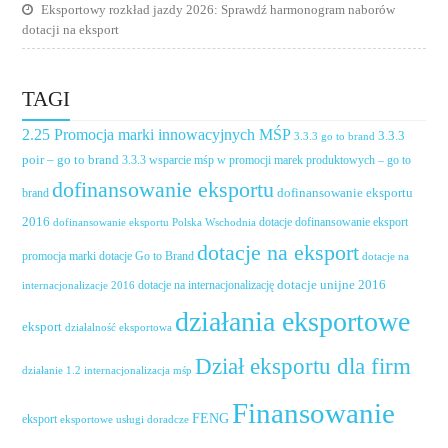
Eksportowy rozkład jazdy 2026: Sprawdź harmonogram naborów
dotacji na eksport
TAGI
2.25 Promocja marki innowacyjnych MŚP
3.3.3
3.3.3 go to brand
poir – go to brand
3.3.3 wsparcie mśp w promocji marek produktowych – go to
dofinansowanie eksportu
dofinansowanie eksportu
brand
2016
dotacje dofinansowanie eksport
dofinansowanie eksportu Polska Wschodnia
dotacje na eksport
promocja marki
dotacje Go to Brand
dotacje na
dotacje unijne 2016
dotacje na internacjonalizację
internacjonalizacje 2016
działania eksportowe
eksport
działalność eksportowa
Dział eksportu dla firm
działanie 1.2 internacjonalizacja mśp
Finansowanie
FENG
eksport
eksportowe usługi doradcze