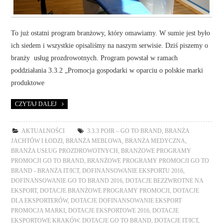
To już ostatni program branżowy, który omawiamy. W sumie jest było
ich siedem i wszystkie opisaliśmy na naszym serwisie. Dziś piszemy o
branży usług prozdrowotnych. Program powstał w ramach
poddziałania 3.3.2 „Promocja gospodarki w oparciu o polskie marki
produktowe
CZYTAJ DALEJ
AKTUALNOŚCI
3.3.3 POIR – GO TO BRAND
,
BRANŻA
JACHTÓW I ŁODZI
,
BRANŻA MEBLOWA
,
BRANŻA MEDYCZNA
,
BRANŻA USŁUG PROZDROWOTNYCH
,
BRANŻOWE PROGRAMY
PROMOCJI GO TO BRAND
,
BRANŻOWE PROGRAMY PROMOCJI GO TO
BRAND - BRANŻA IT/ICT
,
DOFINANSOWANIE EKSPORTU 2016
,
DOFINANSOWANIE GO TO BRAND 2016
,
DOTACJE BEZZWROTNE NA
EKSPORT
,
DOTACJE BRANŻOWE PROGRAMY PROMOCJI
,
DOTACJE
DLA EKSPORTERÓW
,
DOTACJE DOFINANSOWANIE EKSPORT
PROMOCJA MARKI
,
DOTACJE EKSPORTOWE 2016
,
DOTACJE
EKSPORTOWE KRAKÓW
,
DOTACJE GO TO BRAND
,
DOTACJE IT/ICT
,