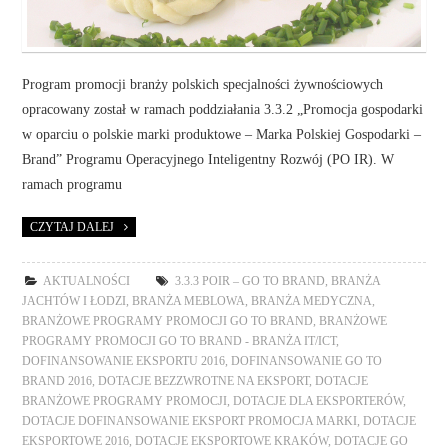
Program promocji branży polskich specjalności żywnościowych
opracowany został w ramach poddziałania 3.3.2 „Promocja gospodarki
w oparciu o polskie marki produktowe – Marka Polskiej Gospodarki –
Brand” Programu Operacyjnego Inteligentny Rozwój (PO IR). W
ramach programu
CZYTAJ DALEJ
AKTUALNOŚCI
3.3.3 POIR – GO TO BRAND
,
BRANŻA
JACHTÓW I ŁODZI
,
BRANŻA MEBLOWA
,
BRANŻA MEDYCZNA
,
BRANŻOWE PROGRAMY PROMOCJI GO TO BRAND
,
BRANŻOWE
PROGRAMY PROMOCJI GO TO BRAND - BRANŻA IT/ICT
,
DOFINANSOWANIE EKSPORTU 2016
,
DOFINANSOWANIE GO TO
BRAND 2016
,
DOTACJE BEZZWROTNE NA EKSPORT
,
DOTACJE
BRANŻOWE PROGRAMY PROMOCJI
,
DOTACJE DLA EKSPORTERÓW
,
DOTACJE DOFINANSOWANIE EKSPORT PROMOCJA MARKI
,
DOTACJE
EKSPORTOWE 2016
,
DOTACJE EKSPORTOWE KRAKÓW
,
DOTACJE GO