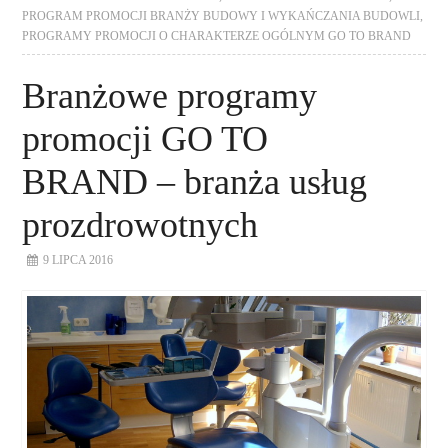
PROGRAM PROMOCJI BRANŻY BUDOWY I WYKAŃCZANIA BUDOWLI
,
PROGRAMY PROMOCJI O CHARAKTERZE OGÓLNYM GO TO BRAND
Branżowe programy
promocji GO TO
BRAND – branża usług
prozdrowotnych
9 LIPCA 2016