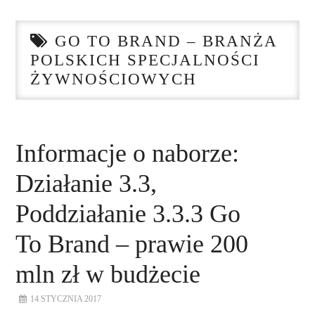
STRONA GŁÓWNA
GO TO BRAND – BRANŻA
O NAS
POLSKICH SPECJALNOŚCI
ŻYWNOŚCIOWYCH
NASZE USŁUGI
DORADZTWO
Informacje o naborze:
PLAN ROZWOJU EKSPORTU
Działanie 3.3,
PROEXIO
Poddziałanie 3.3.3 Go
To Brand – prawie 200
KONTAKT
mln zł w budżecie
14 STYCZNIA 2017