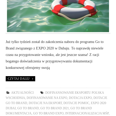
Już tylko tydzień został do zakończenia naboru do programu Go to
Brand związanego z EXPO 2020 w Dubaju. To naprawdę niewiele
czasu na przygotowanie wniosku, ale jest jeszcze szansa! Z racji
bogatego doświadczenia w przygotowywaniu dokumentacji
konkursowej oferujemy swoją
CZYTAJ DALEJ
AKTUALNOŚCI
DOFINANSOWANIE EKSPORTU POLSKA
WSCHODNIA
,
DOFINASOWANIE NA EXPO
,
DOTACJA EXPO
,
DOTACJE
GO TO BRAND
,
DOTACJE NA EKSPORT
,
DOTACJE POMOC
,
EXPO 2020
DUBAI
,
GO TO BRAND
,
GO TO BRAND 2021
,
GO TO BRAND
DOKUMENTACJA
,
GO TO BRAND EXPO
,
INTERNACJONALIZACJA MŚP
,