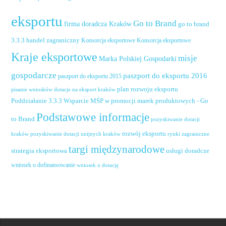
eksportu
Go to Brand
firma doradcza Kraków
go to brand
handel zagraniczny
3.3.3
Konsorcja eksportowe
Konsorcja eksportowe
Kraje eksportowe
misje
Marka Polskiej Gospodarki
gospodarcze
paszport do eksportu 2016
paszport do eksportu 2015
plan rozwoju eksportu
pisanie wniosków dotacje na eksport kraków
Poddziałanie 3.3.3 Wsparcie MŚP w promocji marek produktowych - Go
Podstawowe informacje
to Brand
pozyskiwanie dotacji
rozwój eksportu
pozyskiwanie dotacji unijnych kraków
rynki zagraniczne
kraków
targi międzynarodowe
usługi doradcze
strategia eksportowa
wniosek o dofinansowanie
wniosek o dotację