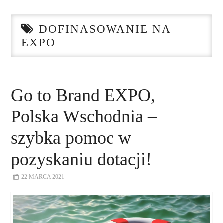
STRONA GŁÓWNA
DOFINASOWANIE NA
O NAS
EXPO
NASZE USŁUGI
DORADZTWO
Go to Brand EXPO,
Polska Wschodnia –
PLAN ROZWOJU EKSPORTU
szybka pomoc w
PROEXIO
pozyskaniu dotacji!
KONTAKT
22 MARCA 2021