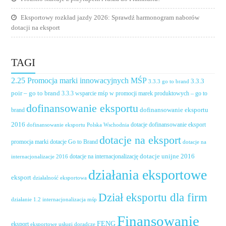
Eksportowy rozkład jazdy 2026: Sprawdź harmonogram naborów
dotacji na eksport
TAGI
2.25 Promocja marki innowacyjnych MŚP
3.3.3
3.3.3 go to brand
poir – go to brand
3.3.3 wsparcie mśp w promocji marek produktowych – go to
dofinansowanie eksportu
dofinansowanie eksportu
brand
2016
dotacje dofinansowanie eksport
dofinansowanie eksportu Polska Wschodnia
dotacje na eksport
promocja marki
dotacje Go to Brand
dotacje na
dotacje unijne 2016
dotacje na internacjonalizację
internacjonalizacje 2016
działania eksportowe
eksport
działalność eksportowa
Dział eksportu dla firm
działanie 1.2 internacjonalizacja mśp
Finansowanie
FENG
eksport
eksportowe usługi doradcze