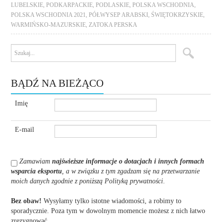
LUBELSKIE
,
PODKARPACKIE
,
PODLASKIE
,
POLSKA WSCHODNIA
,
POLSKA WSCHODNIA 2021
,
PÓŁWYSEP ARABSKI
,
ŚWIĘTOKRZYSKIE
,
WARMIŃSKO-MAZURSKIE
,
ZATOKA PERSKA
BĄDŹ NA BIEŻĄCO
Imię
E-mail
Zamawiam
najświeższe informacje o dotacjach i innych formach
wsparcia eksportu
, a w związku z tym zgadzam się na przetwarzanie
moich danych zgodnie z poniższą Polityką prywatności
.
Bez obaw!
Wysyłamy tylko istotne wiadomości, a robimy to
sporadycznie. Poza tym w dowolnym momencie możesz z nich łatwo
zrezygnować.