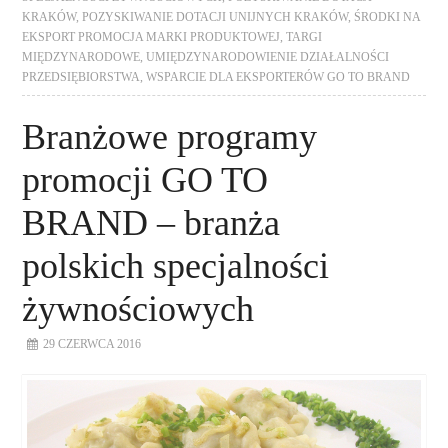
KRAKÓW
,
POZYSKIWANIE DOTACJI UNIJNYCH KRAKÓW
,
ŚRODKI NA
EKSPORT PROMOCJA MARKI PRODUKTOWEJ
,
TARGI
MIĘDZYNARODOWE
,
UMIĘDZYNARODOWIENIE DZIAŁALNOŚCI
PRZEDSIĘBIORSTWA
,
WSPARCIE DLA EKSPORTERÓW GO TO BRAND
Branżowe programy
promocji GO TO
BRAND – branża
polskich specjalności
żywnościowych
29 CZERWCA 2016