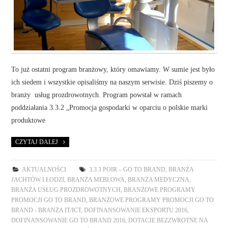
To już ostatni program branżowy, który omawiamy. W sumie jest było
ich siedem i wszystkie opisaliśmy na naszym serwisie. Dziś piszemy o
branży usług prozdrowotnych. Program powstał w ramach
poddziałania 3.3.2 „Promocja gospodarki w oparciu o polskie marki
produktowe
CZYTAJ DALEJ
AKTUALNOŚCI
3.3.3 POIR – GO TO BRAND
,
BRANŻA
JACHTÓW I ŁODZI
,
BRANŻA MEBLOWA
,
BRANŻA MEDYCZNA
,
BRANŻA USŁUG PROZDROWOTNYCH
,
BRANŻOWE PROGRAMY
PROMOCJI GO TO BRAND
,
BRANŻOWE PROGRAMY PROMOCJI GO TO
BRAND - BRANŻA IT/ICT
,
DOFINANSOWANIE EKSPORTU 2016
,
DOFINANSOWANIE GO TO BRAND 2016
,
DOTACJE BEZZWROTNE NA