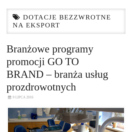
STRONA GŁÓWNA
DOTACJE BEZZWROTNE
O NAS
NA EKSPORT
NASZE USŁUGI
Branżowe programy
DORADZTWO
promocji GO TO
PLAN ROZWOJU EKSPORTU
BRAND – branża usług
prozdrowotnych
PROEXIO
9 LIPCA 2016
KONTAKT