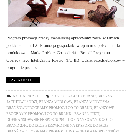
Program promocji branży meblarskiej opracowany został w ramach
poddziałania 3.3.2 „Promocja gospodarki w oparciu o polskie marki
produktowe – Marka Polskiej Gospodarki – Brand” Programu
Operacyjnego Inteligentny Rozwój (PO IR). Udział przedsiębiorców w
programie promocji
CZYTAJ DALEJ
AKTUALNOŚCI
3.3.3 POIR – GO TO BRAND
,
BRANŻA
JACHTÓW I ŁODZI
,
BRANŻA MEBLOWA
,
BRANŻA MEDYCZNA
,
BRANŻOWE PROGRAMY PROMOCJI GO TO BRAND
,
BRANŻOWE
PROGRAMY PROMOCJI GO TO BRAND - BRANŻA IT/ICT
,
DOFINANSOWANIE EKSPORTU 2016
,
DOFINANSOWANIE GO TO
BRAND 2016
,
DOTACJE BEZZWROTNE NA EKSPORT
,
DOTACJE
BRANŻOWE PROGRAMY PROMOCJI
,
DOTACJE DLA EKSPORTERÓW
,