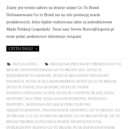
Znany jest termin naboru na dotacje unijne Go To Brand.
Dofinansowanie Go to Brand ma na celu promocję marek
produktowych, która będzie realizowana także za pośrednictwem
Marki Polskiej Gospodarki. Teraz nasz Serwis RozwójEksportu.pl
może podać podstawowe informacje związane
CZYTAJ DALEJ
AKTUALNOŚCI
BRANŻOWE PROGRAMY PROMOCJI GO TO
BRAND
,
DOFINANSOWANIE GO TO BRAND 2016
,
DOTACJE
BEZZWROTNE NA EKSPORT
,
DOTACJE BRANŻOWE PROGRAMY
PROMOCJI
,
DOTACJE DLA EKSPORTERÓW
,
DOTACJE GO TO BRAND
,
DOTACJE UNIJNE 2016 EKSPORT
,
DOTACJE UNIJNE
INTERNACJONALIZACJA 2016
,
DOTACJE UNIJNE PO IR 2016
,
DZIAŁ
EKSPORTU DLA FIRM
,
DZIAŁANIA EKSPORTOWE
,
EKSPANSJA
EKSPORTU
,
EKSPANSJA POLSKICH FIRM NA RYNKI
MIĘDZYNARODOWE
,
FINANSOWANIE EKSPORTU
,
GO TO BRAND
,
GO
TO BRAND 3.3.3
,
GO TO BRAND BRANŻE
,
GO TO BRAND PO IR
,
GO TO
BRAND PROMOCJA POLSKICH MAREK PRODUKTOWYCH
,
INTELIGENTNY ROZWÓJ GO TO BRAND
,
PO IR DOFINANSOWANIE