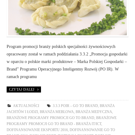
Program promocji branży polskich specjalności żywnościowych
opracowany został w ramach poddziałania 3.3.2 „Promocja gospodarki
w oparciu o polskie marki produktowe – Marka Polskiej Gospodarki –
Brand” Programu Operacyjnego Inteligentny Rozwój (PO IR). W
ramach programu
CZYTAJ DALEJ
AKTUALNOŚCI
3.3.3 POIR – GO TO BRAND
,
BRANŻA
JACHTÓW I ŁODZI
,
BRANŻA MEBLOWA
,
BRANŻA MEDYCZNA
,
BRANŻOWE PROGRAMY PROMOCJI GO TO BRAND
,
BRANŻOWE
PROGRAMY PROMOCJI GO TO BRAND - BRANŻA IT/ICT
,
DOFINANSOWANIE EKSPORTU 2016
,
DOFINANSOWANIE GO TO