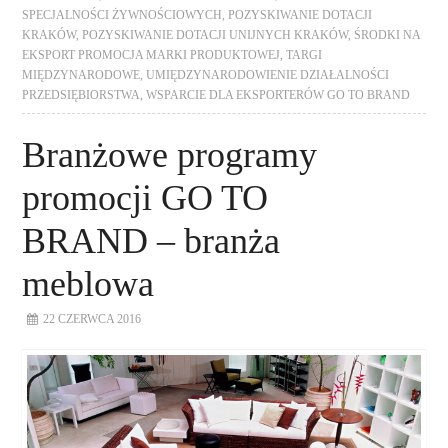
SPECJALNOŚCI ŻYWNOŚCIOWYCH
,
POZYSKIWANIE DOTACJI
KRAKÓW
,
POZYSKIWANIE DOTACJI UNIJNYCH KRAKÓW
,
ŚRODKI NA
EKSPORT PROMOCJA MARKI PRODUKTOWEJ
,
TARGI
MIĘDZYNARODOWE
,
UMIĘDZYNARODOWIENIE DZIAŁALNOŚCI
PRZEDSIĘBIORSTWA
,
WSPARCIE DLA EKSPORTERÓW GO TO BRAND
Branżowe programy
promocji GO TO
BRAND – branża
meblowa
22 CZERWCA 2016