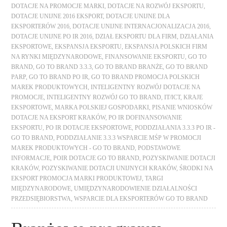
DOTACJE NA PROMOCJE MARKI
,
DOTACJE NA ROZWÓJ EKSPORTU
,
DOTACJE UNIJNE 2016 EKSPORT
,
DOTACJE UNIJNE DLA
EKSPORTERÓW 2016
,
DOTACJE UNIJNE INTERNACJONALIZACJA 2016
,
DOTACJE UNIJNE PO IR 2016
,
DZIAŁ EKSPORTU DLA FIRM
,
DZIAŁANIA
EKSPORTOWE
,
EKSPANSJA EKSPORTU
,
EKSPANSJA POLSKICH FIRM
NA RYNKI MIĘDZYNARODOWE
,
FINANSOWANIE EKSPORTU
,
GO TO
BRAND
,
GO TO BRAND 3.3.3
,
GO TO BRAND BRANŻE
,
GO TO BRAND
PARP
,
GO TO BRAND PO IR
,
GO TO BRAND PROMOCJA POLSKICH
MAREK PRODUKTOWYCH
,
INTELIGENTNY ROZWÓJ DOTACJE NA
PROMOCJE
,
INTELIGENTNY ROZWÓJ GO TO BRAND
,
IT/ICT
,
KRAJE
EKSPORTOWE
,
MARKA POLSKIEJ GOSPODARKI
,
PISANIE WNIOSKÓW
DOTACJE NA EKSPORT KRAKÓW
,
PO IR DOFINANSOWANIE
EKSPORTU
,
PO IR DOTACJE EKSPORTOWE
,
PODDZIAŁANIA 3.3.3 PO IR -
GO TO BRAND
,
PODDZIAŁANIE 3.3.3 WSPARCIE MŚP W PROMOCJI
MAREK PRODUKTOWYCH - GO TO BRAND
,
PODSTAWOWE
INFORMACJE
,
POIR DOTACJE GO TO BRAND
,
POZYSKIWANIE DOTACJI
KRAKÓW
,
POZYSKIWANIE DOTACJI UNIJNYCH KRAKÓW
,
ŚRODKI NA
EKSPORT PROMOCJA MARKI PRODUKTOWEJ
,
TARGI
MIĘDZYNARODOWE
,
UMIĘDZYNARODOWIENIE DZIAŁALNOŚCI
PRZEDSIĘBIORSTWA
,
WSPARCIE DLA EKSPORTERÓW GO TO BRAND