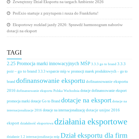
Zewnętrzny Dział Eksportu na targach Ambiente 2026
ProExio startuje z przytupem i rusza do Frankfurtu!
Eksportowy rozkład jazdy 2026: Sprawdź harmonogram naborów
dotacji na eksport
TAGI
2.25 Promocja marki innowacyjnych MŚP
3.3.3
3.3.3 go to brand
poir – go to brand
3.3.3 wsparcie mśp w promocji marek produktowych – go to
dofinansowanie eksportu
dofinansowanie eksportu
brand
2016
dotacje dofinansowanie eksport
dofinansowanie eksportu Polska Wschodnia
dotacje na eksport
promocja marki
dotacje Go to Brand
dotacje na
dotacje unijne 2016
dotacje na internacjonalizację
internacjonalizacje 2016
działania eksportowe
eksport
działalność eksportowa
Dział eksportu dla firm
działanie 1.2 internacjonalizacja mśp