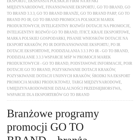
EKSPORTU
,
EKSPANSJA POLSKICH FIRM NA RYNKI
MIĘDZYNARODOWE
,
FINANSOWANIE EKSPORTU
,
GO TO BRAND
,
GO
TO BRAND 3.3.3
,
GO TO BRAND BRANŻE
,
GO TO BRAND PARP
,
GO TO
BRAND PO IR
,
GO TO BRAND PROMOCJA POLSKICH MAREK
PRODUKTOWYCH
,
INTELIGENTNY ROZWÓJ DOTACJE NA PROMOCJE
,
INTELIGENTNY ROZWÓJ GO TO BRAND
,
IT/ICT
,
KRAJE EKSPORTOWE
,
MARKA POLSKIEJ GOSPODARKI
,
PISANIE WNIOSKÓW DOTACJE NA
EKSPORT KRAKÓW
,
PO IR DOFINANSOWANIE EKSPORTU
,
PO IR
DOTACJE EKSPORTOWE
,
PODDZIAŁANIA 3.3.3 PO IR - GO TO BRAND
,
PODDZIAŁANIE 3.3.3 WSPARCIE MŚP W PROMOCJI MAREK
PRODUKTOWYCH - GO TO BRAND
,
PODSTAWOWE INFORMACJE
,
POIR
DOTACJE GO TO BRAND
,
POZYSKIWANIE DOTACJI KRAKÓW
,
POZYSKIWANIE DOTACJI UNIJNYCH KRAKÓW
,
ŚRODKI NA EKSPORT
PROMOCJA MARKI PRODUKTOWEJ
,
TARGI MIĘDZYNARODOWE
,
UMIĘDZYNARODOWIENIE DZIAŁALNOŚCI PRZEDSIĘBIORSTWA
,
WSPARCIE DLA EKSPORTERÓW GO TO BRAND
Branżowe programy
promocji GO TO