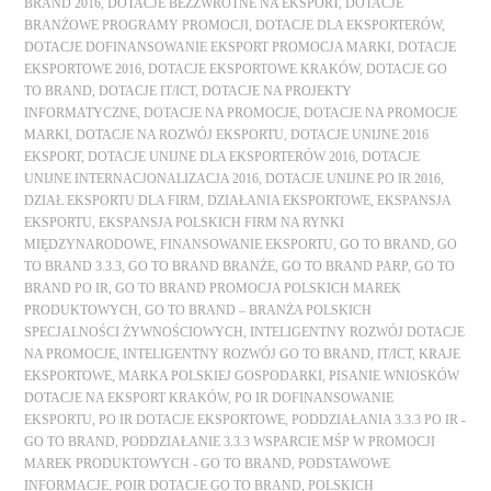
BRAND 2016
,
DOTACJE BEZZWROTNE NA EKSPORT
,
DOTACJE
BRANŻOWE PROGRAMY PROMOCJI
,
DOTACJE DLA EKSPORTERÓW
,
DOTACJE DOFINANSOWANIE EKSPORT PROMOCJA MARKI
,
DOTACJE
EKSPORTOWE 2016
,
DOTACJE EKSPORTOWE KRAKÓW
,
DOTACJE GO
TO BRAND
,
DOTACJE IT/ICT
,
DOTACJE NA PROJEKTY
INFORMATYCZNE
,
DOTACJE NA PROMOCJE
,
DOTACJE NA PROMOCJE
MARKI
,
DOTACJE NA ROZWÓJ EKSPORTU
,
DOTACJE UNIJNE 2016
EKSPORT
,
DOTACJE UNIJNE DLA EKSPORTERÓW 2016
,
DOTACJE
UNIJNE INTERNACJONALIZACJA 2016
,
DOTACJE UNIJNE PO IR 2016
,
DZIAŁ EKSPORTU DLA FIRM
,
DZIAŁANIA EKSPORTOWE
,
EKSPANSJA
EKSPORTU
,
EKSPANSJA POLSKICH FIRM NA RYNKI
MIĘDZYNARODOWE
,
FINANSOWANIE EKSPORTU
,
GO TO BRAND
,
GO
TO BRAND 3.3.3
,
GO TO BRAND BRANŻE
,
GO TO BRAND PARP
,
GO TO
BRAND PO IR
,
GO TO BRAND PROMOCJA POLSKICH MAREK
PRODUKTOWYCH
,
GO TO BRAND – BRANŻA POLSKICH
SPECJALNOŚCI ŻYWNOŚCIOWYCH
,
INTELIGENTNY ROZWÓJ DOTACJE
NA PROMOCJE
,
INTELIGENTNY ROZWÓJ GO TO BRAND
,
IT/ICT
,
KRAJE
EKSPORTOWE
,
MARKA POLSKIEJ GOSPODARKI
,
PISANIE WNIOSKÓW
DOTACJE NA EKSPORT KRAKÓW
,
PO IR DOFINANSOWANIE
EKSPORTU
,
PO IR DOTACJE EKSPORTOWE
,
PODDZIAŁANIA 3.3.3 PO IR -
GO TO BRAND
,
PODDZIAŁANIE 3.3.3 WSPARCIE MŚP W PROMOCJI
MAREK PRODUKTOWYCH - GO TO BRAND
,
PODSTAWOWE
INFORMACJE
,
POIR DOTACJE GO TO BRAND
,
POLSKICH