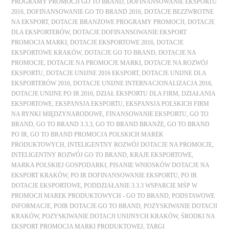
PROGRAMY PROMOCJI GO TO BRAND
,
DOFINANSOWANIE EKSPORTU
2016
,
DOFINANSOWANIE GO TO BRAND 2016
,
DOTACJE BEZZWROTNE
NA EKSPORT
,
DOTACJE BRANŻOWE PROGRAMY PROMOCJI
,
DOTACJE
DLA EKSPORTERÓW
,
DOTACJE DOFINANSOWANIE EKSPORT
PROMOCJA MARKI
,
DOTACJE EKSPORTOWE 2016
,
DOTACJE
EKSPORTOWE KRAKÓW
,
DOTACJE GO TO BRAND
,
DOTACJE NA
PROMOCJE
,
DOTACJE NA PROMOCJE MARKI
,
DOTACJE NA ROZWÓJ
EKSPORTU
,
DOTACJE UNIJNE 2016 EKSPORT
,
DOTACJE UNIJNE DLA
EKSPORTERÓW 2016
,
DOTACJE UNIJNE INTERNACJONALIZACJA 2016
,
DOTACJE UNIJNE PO IR 2016
,
DZIAŁ EKSPORTU DLA FIRM
,
DZIAŁANIA
EKSPORTOWE
,
EKSPANSJA EKSPORTU
,
EKSPANSJA POLSKICH FIRM
NA RYNKI MIĘDZYNARODOWE
,
FINANSOWANIE EKSPORTU
,
GO TO
BRAND
,
GO TO BRAND 3.3.3
,
GO TO BRAND BRANŻE
,
GO TO BRAND
PO IR
,
GO TO BRAND PROMOCJA POLSKICH MAREK
PRODUKTOWYCH
,
INTELIGENTNY ROZWÓJ DOTACJE NA PROMOCJE
,
INTELIGENTNY ROZWÓJ GO TO BRAND
,
KRAJE EKSPORTOWE
,
MARKA POLSKIEJ GOSPODARKI
,
PISANIE WNIOSKÓW DOTACJE NA
EKSPORT KRAKÓW
,
PO IR DOFINANSOWANIE EKSPORTU
,
PO IR
DOTACJE EKSPORTOWE
,
PODDZIAŁANIE 3.3.3 WSPARCIE MŚP W
PROMOCJI MAREK PRODUKTOWYCH - GO TO BRAND
,
PODSTAWOWE
INFORMACJE
,
POIR DOTACJE GO TO BRAND
,
POZYSKIWANIE DOTACJI
KRAKÓW
,
POZYSKIWANIE DOTACJI UNIJNYCH KRAKÓW
,
ŚRODKI NA
EKSPORT PROMOCJA MARKI PRODUKTOWEJ
,
TARGI