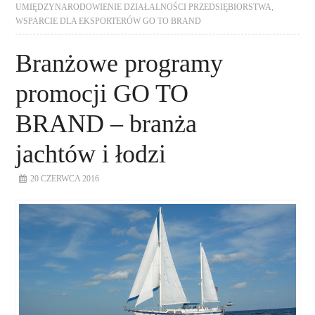
UMIĘDZYNARODOWIENIE DZIAŁALNOŚCI PRZEDSIĘBIORSTWA
,
WSPARCIE DLA EKSPORTERÓW GO TO BRAND
Branżowe programy
promocji GO TO
BRAND – branża
jachtów i łodzi
20 CZERWCA 2016