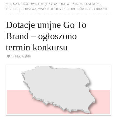
MIĘDZYNARODOWE
,
UMIĘDZYNARODOWIENIE DZIAŁALNOŚCI
PRZEDSIĘBIORSTWA
,
WSPARCIE DLA EKSPORTERÓW GO TO BRAND
Dotacje unijne Go To
Brand – ogłoszono
termin konkursu
17 MAJA 2016