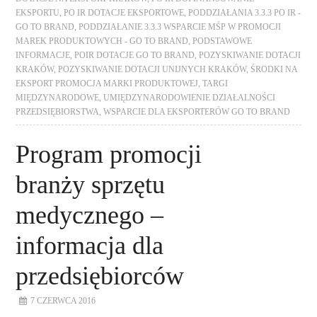
EKSPORTU
,
PO IR DOTACJE EKSPORTOWE
,
PODDZIAŁANIA 3.3.3 PO IR -
GO TO BRAND
,
PODDZIAŁANIE 3.3.3 WSPARCIE MŚP W PROMOCJI
MAREK PRODUKTOWYCH - GO TO BRAND
,
PODSTAWOWE
INFORMACJE
,
POIR DOTACJE GO TO BRAND
,
POZYSKIWANIE DOTACJI
KRAKÓW
,
POZYSKIWANIE DOTACJI UNIJNYCH KRAKÓW
,
ŚRODKI NA
EKSPORT PROMOCJA MARKI PRODUKTOWEJ
,
TARGI
MIĘDZYNARODOWE
,
UMIĘDZYNARODOWIENIE DZIAŁALNOŚCI
PRZEDSIĘBIORSTWA
,
WSPARCIE DLA EKSPORTERÓW GO TO BRAND
Program promocji
branży sprzętu
medycznego –
informacja dla
przedsiębiorców
7 CZERWCA 2016