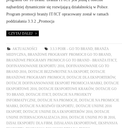
najbardziej dynamicznie się rozwijającą działalnością w Polsce.
Program promocji branży IT/ICT opracowany został w ramach
poddziałania 3.3.2 „Promocja
CZYTAJ DALEJ
AKTUALNOŚCI
3.3.3 POIR – GO TO BRAND
,
BRANŻA
MEDYCZNA
,
BRANŻOWE PROGRAMY PROMOCJI GO TO BRAND
,
BRANŻOWE PROGRAMY PROMOCJI GO TO BRAND - BRANŻA IT/ICT
,
DOFINANSOWANIE EKSPORTU 2016
,
DOFINANSOWANIE GO TO
BRAND 2016
,
DOTACJE BEZZWROTNE NA EKSPORT
,
DOTACJE
BRANŻOWE PROGRAMY PROMOCJI
,
DOTACJE DLA EKSPORTERÓW
,
DOTACJE DOFINANSOWANIE EKSPORT PROMOCJA MARKI
,
DOTACJE
EKSPORTOWE 2016
,
DOTACJE EKSPORTOWE KRAKÓW
,
DOTACJE GO
TO BRAND
,
DOTACJE IT/ICT
,
DOTACJE NA PROJEKTY
INFORMATYCZNE
,
DOTACJE NA PROMOCJE
,
DOTACJE NA PROMOCJE
MARKI
,
DOTACJE NA ROZWÓJ EKSPORTU
,
DOTACJE UNIJNE 2016
EKSPORT
,
DOTACJE UNIJNE DLA EKSPORTERÓW 2016
,
DOTACJE
UNIJNE INTERNACJONALIZACJA 2016
,
DOTACJE UNIJNE PO IR 2016
,
DZIAŁ EKSPORTU DLA FIRM
,
DZIAŁANIA EKSPORTOWE
,
EKSPANSJA