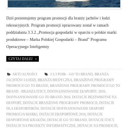
Dziś prezentujemy program promocji dla branży jachtów i łodzi
rekreacyjnych. Program promocji opracowany został w ramach
poddziałania 3.3.2 „Promocja gospodarki w oparciu o polskie marki
produktowe – Marka Polskiej Gospodarki – Brand” Programu
Operacyjnego Inteligentny
CZYTAJ DALEJ
AKTUALNOŚCI
3.3.3 POIR – GO TO BRAND
,
BRANŻA
JACHTÓW I ŁODZI
,
BRANŻA MEDYCZNA
,
BRANŻOWE PROGRAMY
PROMOCJI GO TO BRAND
,
BRANŻOWE PROGRAMY PROMOCJI GO TO
BRAND - BRANŻA IT/ICT
,
DOFINANSOWANIE EKSPORTU 2016
,
DOFINANSOWANIE GO TO BRAND 2016
,
DOTACJE BEZZWROTNE NA
EKSPORT
,
DOTACJE BRANŻOWE PROGRAMY PROMOCJI
,
DOTACJE
DLA EKSPORTERÓW
,
DOTACJE DOFINANSOWANIE EKSPORT
PROMOCJA MARKI
,
DOTACJE EKSPORTOWE 2016
,
DOTACJE
EKSPORTOWE KRAKÓW
,
DOTACJE GO TO BRAND
,
DOTACJE IT/ICT
,
DOTACJE NA PROJEKTY INFORMATYCZNE
,
DOTACJE NA PROMOCJE
,