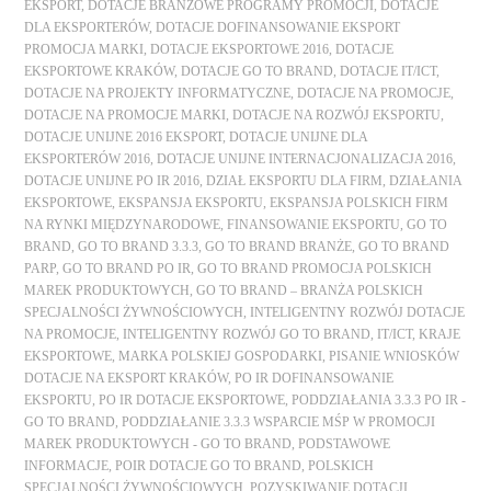
EKSPORT
,
DOTACJE BRANŻOWE PROGRAMY PROMOCJI
,
DOTACJE
DLA EKSPORTERÓW
,
DOTACJE DOFINANSOWANIE EKSPORT
PROMOCJA MARKI
,
DOTACJE EKSPORTOWE 2016
,
DOTACJE
EKSPORTOWE KRAKÓW
,
DOTACJE GO TO BRAND
,
DOTACJE IT/ICT
,
DOTACJE NA PROJEKTY INFORMATYCZNE
,
DOTACJE NA PROMOCJE
,
DOTACJE NA PROMOCJE MARKI
,
DOTACJE NA ROZWÓJ EKSPORTU
,
DOTACJE UNIJNE 2016 EKSPORT
,
DOTACJE UNIJNE DLA
EKSPORTERÓW 2016
,
DOTACJE UNIJNE INTERNACJONALIZACJA 2016
,
DOTACJE UNIJNE PO IR 2016
,
DZIAŁ EKSPORTU DLA FIRM
,
DZIAŁANIA
EKSPORTOWE
,
EKSPANSJA EKSPORTU
,
EKSPANSJA POLSKICH FIRM
NA RYNKI MIĘDZYNARODOWE
,
FINANSOWANIE EKSPORTU
,
GO TO
BRAND
,
GO TO BRAND 3.3.3
,
GO TO BRAND BRANŻE
,
GO TO BRAND
PARP
,
GO TO BRAND PO IR
,
GO TO BRAND PROMOCJA POLSKICH
MAREK PRODUKTOWYCH
,
GO TO BRAND – BRANŻA POLSKICH
SPECJALNOŚCI ŻYWNOŚCIOWYCH
,
INTELIGENTNY ROZWÓJ DOTACJE
NA PROMOCJE
,
INTELIGENTNY ROZWÓJ GO TO BRAND
,
IT/ICT
,
KRAJE
EKSPORTOWE
,
MARKA POLSKIEJ GOSPODARKI
,
PISANIE WNIOSKÓW
DOTACJE NA EKSPORT KRAKÓW
,
PO IR DOFINANSOWANIE
EKSPORTU
,
PO IR DOTACJE EKSPORTOWE
,
PODDZIAŁANIA 3.3.3 PO IR -
GO TO BRAND
,
PODDZIAŁANIE 3.3.3 WSPARCIE MŚP W PROMOCJI
MAREK PRODUKTOWYCH - GO TO BRAND
,
PODSTAWOWE
INFORMACJE
,
POIR DOTACJE GO TO BRAND
,
POLSKICH
SPECJALNOŚCI ŻYWNOŚCIOWYCH
,
POZYSKIWANIE DOTACJI