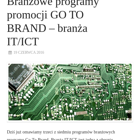
Branżowe programy
promocji GO TO
BRAND – branża
IT/ICT
19 CZERWCA 2016
Dziś już omawiamy trzeci z siedmiu programów branżowych
programu Go To Brand. Branża IT/ICT jest jedną z obecnie