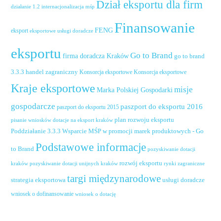
Dział eksportu dla firm
działanie 1.2 internacjonalizacja mśp
Finansowanie
FENG
eksport
eksportowe usługi doradcze
eksportu
Go to Brand
firma doradcza Kraków
go to brand
handel zagraniczny
3.3.3
Konsorcja eksportowe
Konsorcja eksportowe
Kraje eksportowe
misje
Marka Polskiej Gospodarki
gospodarcze
paszport do eksportu 2016
paszport do eksportu 2015
plan rozwoju eksportu
pisanie wniosków dotacje na eksport kraków
Poddziałanie 3.3.3 Wsparcie MŚP w promocji marek produktowych - Go
Podstawowe informacje
to Brand
pozyskiwanie dotacji
rozwój eksportu
pozyskiwanie dotacji unijnych kraków
rynki zagraniczne
kraków
targi międzynarodowe
usługi doradcze
strategia eksportowa
wniosek o dofinansowanie
wniosek o dotację