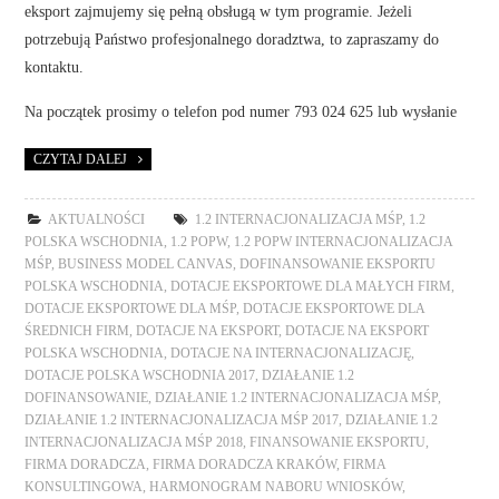
eksport zajmujemy się pełną obsługą w tym programie. Jeżeli
potrzebują Państwo profesjonalnego doradztwa, to zapraszamy do
kontaktu.
Na początek prosimy o telefon pod numer 793 024 625 lub wysłanie
CZYTAJ DALEJ
AKTUALNOŚCI
1.2 INTERNACJONALIZACJA MŚP
,
1.2
POLSKA WSCHODNIA
,
1.2 POPW
,
1.2 POPW INTERNACJONALIZACJA
MŚP
,
BUSINESS MODEL CANVAS
,
DOFINANSOWANIE EKSPORTU
POLSKA WSCHODNIA
,
DOTACJE EKSPORTOWE DLA MAŁYCH FIRM
,
DOTACJE EKSPORTOWE DLA MŚP
,
DOTACJE EKSPORTOWE DLA
ŚREDNICH FIRM
,
DOTACJE NA EKSPORT
,
DOTACJE NA EKSPORT
POLSKA WSCHODNIA
,
DOTACJE NA INTERNACJONALIZACJĘ
,
DOTACJE POLSKA WSCHODNIA 2017
,
DZIAŁANIE 1.2
DOFINANSOWANIE
,
DZIAŁANIE 1.2 INTERNACJONALIZACJA MŚP
,
DZIAŁANIE 1.2 INTERNACJONALIZACJA MŚP 2017
,
DZIAŁANIE 1.2
INTERNACJONALIZACJA MŚP 2018
,
FINANSOWANIE EKSPORTU
,
FIRMA DORADCZA
,
FIRMA DORADCZA KRAKÓW
,
FIRMA
KONSULTINGOWA
,
HARMONOGRAM NABORU WNIOSKÓW
,