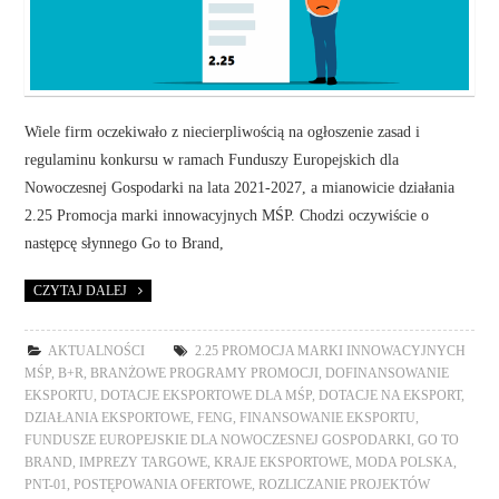
Wiele firm oczekiwało z niecierpliwością na ogłoszenie zasad i
regulaminu konkursu w ramach Funduszy Europejskich dla
Nowoczesnej Gospodarki na lata 2021-2027, a mianowicie działania
2.25 Promocja marki innowacyjnych MŚP. Chodzi oczywiście o
następcę słynnego Go to Brand,
CZYTAJ DALEJ
AKTUALNOŚCI
2.25 PROMOCJA MARKI INNOWACYJNYCH
MŚP
,
B+R
,
BRANŻOWE PROGRAMY PROMOCJI
,
DOFINANSOWANIE
EKSPORTU
,
DOTACJE EKSPORTOWE DLA MŚP
,
DOTACJE NA EKSPORT
,
DZIAŁANIA EKSPORTOWE
,
FENG
,
FINANSOWANIE EKSPORTU
,
FUNDUSZE EUROPEJSKIE DLA NOWOCZESNEJ GOSPODARKI
,
GO TO
BRAND
,
IMPREZY TARGOWE
,
KRAJE EKSPORTOWE
,
MODA POLSKA
,
PNT-01
,
POSTĘPOWANIA OFERTOWE
,
ROZLICZANIE PROJEKTÓW