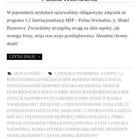
W poprzednich artykułach opisywaliśmy obligatoryjny załącznik do
programu 1.2 Internacjonalizacji MŚP – Polska Wschodnia, tj. Model
Biznesowy. Zwracaliśmy szczególną uwagę na takie aspekty, jak
strategia firmy, misja oraz wizja przedsiębiorstwa. Aktualnie chcemy
skupić
CZYTAJ DALEJ
AKTUALNOŚCI
1.2 POLSKA WSCHODNIA
,
1.2 POPW
,
1.2
POPW INTERNACJONALIZACJA MŚP
,
BUSINESS MODEL CANVAS
,
DOFINANSOWANIE EKSPORTU POLSKA WSCHODNIA
,
DOTACJE
EKSPORTOWE DLA MAŁYCH FIRM
,
DOTACJE EKSPORTOWE DLA MŚP
,
DOTACJE EKSPORTOWE DLA ŚREDNICH FIRM
,
DOTACJE POLSKA
WSCHODNIA 2017
,
DZIAŁANIE 1.2 DOFINANSOWANIE
,
DZIAŁANIE 1.2
INTERNACJONALIZACJA MŚP
,
DZIAŁANIE 1.2 INTERNACJONALIZACJA
MŚP 2017
,
FINANSOWANIE EKSPORTU
,
FIRMA DORADCZA
,
FIRMA
DORADCZA KRAKÓW
,
FIRMA KONSULTINGOWA
,
II ETAP 1.2 POLSKA
WSCHODNIA
,
MARKA POLSKIEJ GOSPODARKI
,
MODEL BIZNESOWY
,
MODEL BIZNESOWY CANVAS
,
MODEL BIZNESOWY