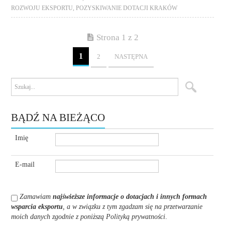
ROZWOJU EKSPORTU
,
POZYSKIWANIE DOTACJI KRAKÓW
Strona 1 z 2
1
2
NASTĘPNA
BĄDŹ NA BIEŻĄCO
Imię
E-mail
Zamawiam
najświeższe informacje o dotacjach i innych formach
wsparcia eksportu
, a w związku z tym zgadzam się na przetwarzanie
moich danych zgodnie z poniższą Polityką prywatności
.