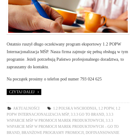
Ostatnio ruszył długo oczekiwany program eksportowy 1.2 POPW
Internacjonalizacja MŚP. Nasza firma zajmuje się pełną obsługą w tym
programie. Jeżeli potrzebują Państwo profesjonalnego doradztwa, to
zapraszamy do kontaktu.
Na początek prosimy o telefon pod numer 793 024 625
CZYTAJ DALEJ
AKTUALNOŚCI
1.2 POLSKA WSCHODNIA
,
1.2 POPW
,
1.2
POPW INTERNACJONALIZACJA MŚP
,
3.3.3 GO TO BRAND
,
3.3.3
WSPARCIE MŚP W PROMOCJI MAREK PRODUKTOWYCH
,
3.3.3
WSPARCIE MŚP W PROMOCJI MAREK PRODUKTOWYCH – GO TO
BRAND
,
BRANŻOWE PROGRAMY PROMOCJI
,
DOFINANSOWANIE