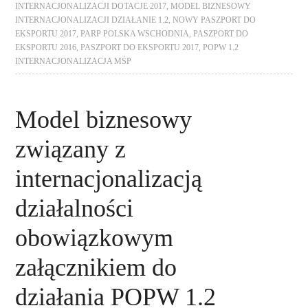
INTERNACJONALIZACJI DOTACJE 2017
,
MODEL BIZNESOWY
INTERNACJONALIZACJI DZIAŁANIE 1.2
,
NOWY PASZPORT DO
EKSPORTU 2017
,
PARP POLSKA WSCHODNIA
,
PASZPORT DO
EKSPORTU 2016
,
PASZPORT DO EKSPORTU 2017
,
POPW 1.2
INTERNACJONALIZACJA MŚP
Model biznesowy
związany z
internacjonalizacją
działalności
obowiązkowym
załącznikiem do
działania POPW 1.2