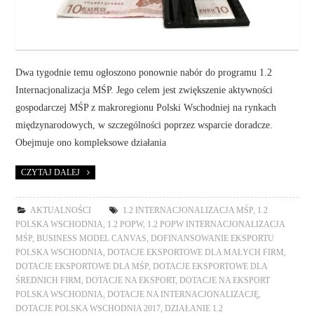
Dwa tygodnie temu ogłoszono ponownie nabór do programu 1.2
Internacjonalizacja MŚP. Jego celem jest zwiększenie aktywności
gospodarczej MŚP z makroregionu Polski Wschodniej na rynkach
międzynarodowych, w szczególności poprzez wsparcie doradcze.
Obejmuje ono kompleksowe działania
CZYTAJ DALEJ
AKTUALNOŚCI
1.2 INTERNACJONALIZACJA MŚP
,
1.2
POLSKA WSCHODNIA
,
1.2 POPW
,
1.2 POPW INTERNACJONALIZACJA
MŚP
,
BUSINESS MODEL CANVAS
,
DOFINANSOWANIE EKSPORTU
POLSKA WSCHODNIA
,
DOTACJE EKSPORTOWE DLA MAŁYCH FIRM
,
DOTACJE EKSPORTOWE DLA MŚP
,
DOTACJE EKSPORTOWE DLA
ŚREDNICH FIRM
,
DOTACJE NA EKSPORT
,
DOTACJE NA EKSPORT
POLSKA WSCHODNIA
,
DOTACJE NA INTERNACJONALIZACJĘ
,
DOTACJE POLSKA WSCHODNIA 2017
,
DZIAŁANIE 1.2