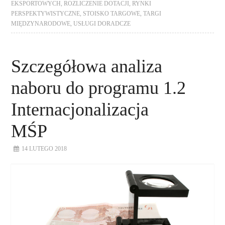
EKSPORTOWYCH
,
ROZLICZENIE DOTACJI
,
RYNKI
PERSPEKTYWISTYCZNE
,
STOISKO TARGOWE
,
TARGI
MIĘDZYNARODOWE
,
USŁUGI DORADCZE
Szczegółowa analiza
naboru do programu 1.2
Internacjonalizacja
MŚP
14 LUTEGO 2018