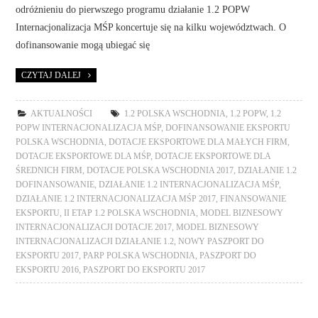
odróżnieniu do pierwszego programu działanie 1.2 POPW
Internacjonalizacja MŚP koncertuje się na kilku województwach. O
dofinansowanie mogą ubiegać się
CZYTAJ DALEJ
AKTUALNOŚCI
1.2 POLSKA WSCHODNIA
,
1.2 POPW
,
1.2
POPW INTERNACJONALIZACJA MŚP
,
DOFINANSOWANIE EKSPORTU
POLSKA WSCHODNIA
,
DOTACJE EKSPORTOWE DLA MAŁYCH FIRM
,
DOTACJE EKSPORTOWE DLA MŚP
,
DOTACJE EKSPORTOWE DLA
ŚREDNICH FIRM
,
DOTACJE POLSKA WSCHODNIA 2017
,
DZIAŁANIE 1.2
DOFINANSOWANIE
,
DZIAŁANIE 1.2 INTERNACJONALIZACJA MŚP
,
DZIAŁANIE 1.2 INTERNACJONALIZACJA MŚP 2017
,
FINANSOWANIE
EKSPORTU
,
II ETAP 1.2 POLSKA WSCHODNIA
,
MODEL BIZNESOWY
INTERNACJONALIZACJI DOTACJE 2017
,
MODEL BIZNESOWY
INTERNACJONALIZACJI DZIAŁANIE 1.2
,
NOWY PASZPORT DO
EKSPORTU 2017
,
PARP POLSKA WSCHODNIA
,
PASZPORT DO
EKSPORTU 2016
,
PASZPORT DO EKSPORTU 2017