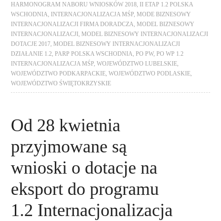
HARMONOGRAM NABORU WNIOSKÓW 2018
,
II ETAP 1.2 POLSKA
WSCHODNIA
,
INTERNACJONALIZACJA MŚP
,
MODE BIZNESOWY
INTERNACJONALIZACJI FIRMA DORADCZA
,
MODEL BIZNESOWY
INTERNACJONALIZACJI
,
MODEL BIZNESOWY INTERNACJONALIZACJI
DOTACJE 2017
,
MODEL BIZNESOWY INTERNACJONALIZACJI
DZIAŁANIE 1.2
,
PARP POLSKA WSCHODNIA
,
PO PW
,
PO WP 1.2
INTERNACJONALIZACJA MŚP
,
WOJEWÓDZTWO LUBELSKIE
,
WOJEWÓDZTWO PODKARPACKIE
,
WOJEWÓDZTWO PODLASKIE
,
WOJEWÓDZTWO ŚWIĘTOKRZYSKIE
Od 28 kwietnia
przyjmowane są
wnioski o dotacje na
eksport do programu
1.2 Internacjonalizacja