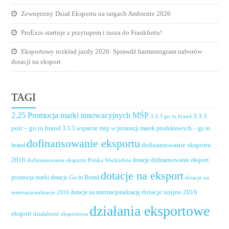
Zewnętrzny Dział Eksportu na targach Ambiente 2026
ProExio startuje z przytupem i rusza do Frankfurtu!
Eksportowy rozkład jazdy 2026: Sprawdź harmonogram naborów
dotacji na eksport
TAGI
2.25 Promocja marki innowacyjnych MŚP
3.3.3
3.3.3 go to brand
poir – go to brand
3.3.3 wsparcie mśp w promocji marek produktowych – go to
dofinansowanie eksportu
dofinansowanie eksportu
brand
2016
dotacje dofinansowanie eksport
dofinansowanie eksportu Polska Wschodnia
dotacje na eksport
promocja marki
dotacje Go to Brand
dotacje na
dotacje unijne 2016
dotacje na internacjonalizację
internacjonalizacje 2016
działania eksportowe
eksport
działalność eksportowa