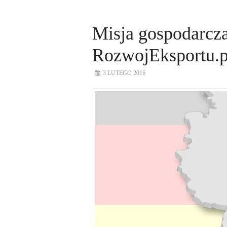
Misja gospodarcz
RozwojEksportu.p
3 LUTEGO 2016