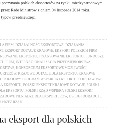
e poczynania polskich eksporterów na rynku międzynarodowym.
 przez Radę Ministrów z dniem 04 listopada 2014 roku.
h typów przedsięwzięć,
LA FIRM
,
DZIAŁALNOŚĆ EKSPORTOWA
,
DZIAŁANIA
RT
,
EKSPORT DOTACJE KRAJOWE
,
EKSPORT POLSKICH FIRM
ANSOWANIE EKSPORTU
,
FINANSOWANIE EKSPORTU
,
FUNDUSZE
CH FIRM
,
INTERNACJONALIZACJA PRZEDSIĘBIORSTWA
,
PORTOWE
,
KONSORCJUM EKSPORTOWE MOŻLIWOŚCI
PORTERÓW
,
KRAJOWE DOTACJE DLA EKSPORTU
,
KRAJOWE
GO
,
KRAJOWY PROGRAM WSPARCIA EKSPORTU
,
PODSTAWOWE
LA EKSPORTU
,
POLSKI EKSPORT KRAJOWE DOTACJE
,
POLSKI
DLA EKSPORTU
,
POLSKI RZĄD WSPIERA POLSKI EKSPORT
,
ZĄDOWE PIENIADZE DLA EKSPORTERÓW
,
USŁUGI DORADCZE
,
 PRZEZ RZĄD
a eksport dla polskich