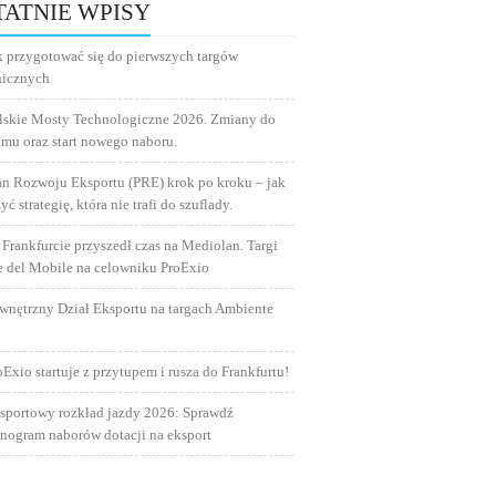
TATNIE WPISY
k przygotować się do pierwszych targów
nicznych
lskie Mosty Technologiczne 2026. Zmiany do
amu oraz start nowego naboru.
an Rozwoju Eksportu (PRE) krok po kroku – jak
yć strategię, która nie trafi do szuflady.
 Frankfurcie przyszedł czas na Mediolan. Targi
e del Mobile na celowniku ProExio
wnętrzny Dział Eksportu na targach Ambiente
oExio startuje z przytupem i rusza do Frankfurtu!
sportowy rozkład jazdy 2026: Sprawdź
nogram naborów dotacji na eksport