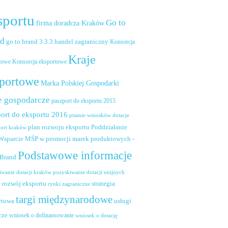
sportu
Go to
firma doradcza Kraków
nd
handel zagraniczny
go to brand 3.3.3
Konsorcja
Kraje
towe
Konsorcja eksportowe
portowe
Marka Polskiej Gospodarki
e gospodarcze
paszport do eksportu 2015
ort do eksportu 2016
pisanie wniosków dotacje
plan rozwoju eksportu
Poddziałanie
port kraków
 Wsparcie MŚP w promocji marek produktowych -
Podstawowe informacje
 Brand
pozyskiwanie dotacji unijnych
iwanie dotacji kraków
rozwój eksportu
strategia
w
rynki zagraniczne
targi międzynarodowe
usługi
rtowa
cze
wniosek o dofinansowanie
wniosek o dotację