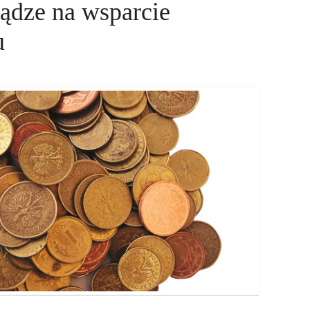
iądze na wsparcie
u