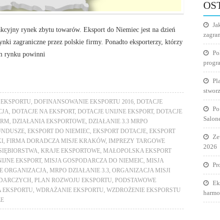
OS
Ja
akcyjny rynek zbytu towarów. Eksport do Niemiec jest na dzień
zagra
nki zagraniczne przez polskie firmy. Ponadto eksporterzy, którzy
Po
m rynku powinni
progr
Pl
stworz
 EKSPORTU
,
DOFINANSOWANIE EKSPORTU 2016
,
DOTACJE
Po
CJA
,
DOTACJE NA EKSPORT
,
DOTACJE UNIJNE EKSPORT
,
DOTACJE
Salon
IRM
,
DZIAŁANIA EKSPORTOWE
,
DZIAŁANIE 3.3 MRPO
FUNDUSZE
,
EKSPORT DO NIEMIEC
,
EKSPORT DOTACJE
,
EKSPORT
Ze
I
,
FIRMA DORADCZA MISJE KRAKÓW
,
IMPREZY TARGOWE
2026
SIĘBIORSTWA
,
KRAJE EKSPORTOWE
,
MAŁOPOLSKA EKSPORT
IJNE EKSPORT
,
MISJA GOSPODARCZA DO NIEMEIC
,
MISJA
Pr
E ORGANIZACJA
,
MRPO DZIAŁANIE 3.3
,
ORGANIZACJA MISJI
ODARCZYCH
,
PLAN ROZWOJU EKSPORTU
,
PODSTAWOWE
Ek
A EKSPORTU
,
WDRAŻANIE EKSPORTU
,
WZDROŻENIE EKSPORSTU
harmo
ZE