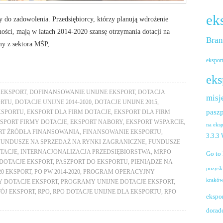
ek
 do zadowolenia. Przedsiębiorcy, którzy planują wdrożenie
ności, mają w latach 2014-2020 szansę otrzymania dotacji na
Bra
my z sektora MŚP,
ekspor
eks
EKSPORT
,
DOFINANSOWANIE UNIJNE EKSPORT
,
DOTACJA
misj
ORTU
,
DOTACJE UNIJNE 2014-2020
,
DOTACJE UNIJNE 2015
,
paszp
KSPORTU
,
EKSPORT DLA FIRM DOTACJE
,
EKSPORT DLA FIRM
SPORT FIRMY DOTACJE
,
EKSPORT NABORY
,
EKSPORT WSPARCIE
,
na eks
RT ŹRÓDŁA FINANSOWANIA
,
FINANSOWANIE EKSPORTU
,
3.3.3
FUNDUSZE NA SPRZEDAŻ NA RYNKI ZAGRANICZNE
,
FUNDUSZE
TACJE
,
INTERNACJONALIZACJA PRZEDSIĘBIORSTWA
,
MRPO
Go to
DOTACJE EKSPORT
,
PASZPORT DO EKSPORTU
,
PIENIĄDZE NA
pozysk
020 EKSPORT
,
PO PW 2014-2020
,
PROGRAM OPERACYJNY
krakó
 DOTACJE EKSPORT
,
PROGRAMY UNIJNE DOTACJE EKSPORT
,
ÓJ EKSPORT
,
RPO
,
RPO DOTACJE UNIJNE DLA EKSPORTU
,
RPO
ekspo
dorad