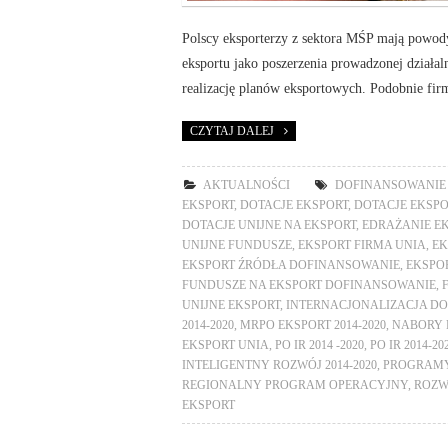
Polscy eksporterzy z sektora MŚP mają powody
eksportu jako poszerzenia prowadzonej działal
realizację planów eksportowych. Podobnie fir
CZYTAJ DALEJ
AKTUALNOŚCI
DOFINANSOWANIE 
EKSPORT
,
DOTACJE EKSPORT
,
DOTACJE EKSP
DOTACJE UNIJNE NA EKSPORT
,
EDRAŻANIE E
UNIJNE FUNDUSZE
,
EKSPORT FIRMA UNIA
,
EK
EKSPORT ŹRÓDŁA DOFINANSOWANIE
,
EKSPO
FUNDUSZE NA EKSPORT DOFINANSOWANIE
,
UNIJNE EKSPORT
,
INTERNACJONALIZACJA DO
2014-2020
,
MRPO EKSPORT 2014-2020
,
NABORY 
EKSPORT UNIA
,
PO IR 2014 -2020
,
PO IR 2014-2
INTELIGENTNY ROZWÓJ 2014-2020
,
PROGRAMY
REGIONALNY PROGRAM OPERACYJNY
,
ROZW
EKSPORT