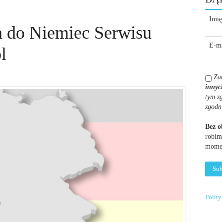
Imię
a do Niemiec Serwisu
E-ma
l
Za
innyc
tym z
zgodn
Bez 
robim
momen
Polit