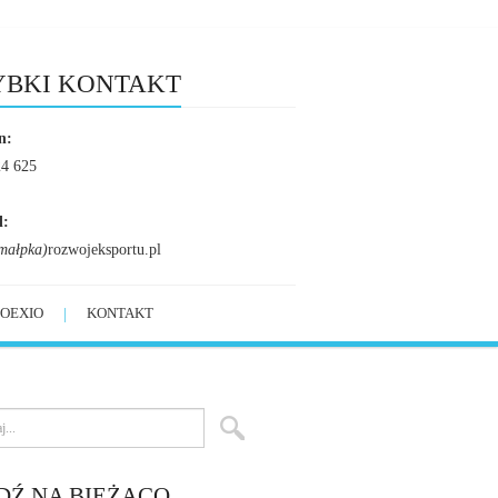
YBKI KONTAKT
n:
24 625
l:
małpka)
rozwojeksportu.pl
OEXIO
KONTAKT
DŹ NA BIEŻĄCO