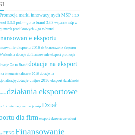
GI
 Promocja marki innowacyjnych MŚP
3.3.3
3.3.3 poir – go to brand
brand
3.3.3 wsparcie mśp w
ji marek produktowych – go to brand
inansowanie eksportu
ansowanie eksportu 2016
dofinansowanie eksportu
dotacje dofinansowanie eksport promocja
 Wschodnia
dotacje na eksport
dotacje Go to Brand
dotacje na
 na internacjonalizacje 2016
dotacje unijne 2016 eksport
cjonalizację
działalność
działania eksportowe
towa
Dział
ie 1.2 internacjonalizacja mśp
portu dla firm
eksport
eksportowe usługi
Finansowanie
FENG
ze