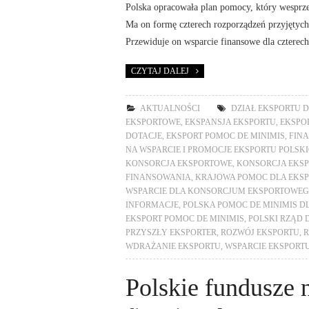
Polska opracowała plan pomocy, który wesprz
Ma on formę czterech rozporządzeń przyjętych
Przewiduje on wsparcie finansowe dla czterec
CZYTAJ DALEJ
AKTUALNOŚCI
DZIAŁ EKSPORTU D
EKSPORTOWE
,
EKSPANSJA EKSPORTU
,
EKSPO
DOTACJE
,
EKSPORT POMOC DE MINIMIS
,
FIN
NA WSPARCIE I PROMOCJE EKSPORTU POLSKI
KONSORCJA EKSPORTOWE
,
KONSORCJA EKS
FINANSOWANIA
,
KRAJOWA POMOC DLA EKS
WSPARCIE DLA KONSORCJUM EKSPORTOWE
INFORMACJE
,
POLSKA POMOC DE MINIMIS D
EKSPORT POMOC DE MINIMIS
,
POLSKI RZĄD 
PRZYSZŁY EKSPORTER
,
ROZWÓJ EKSPORTU
,
R
WDRAŻANIE EKSPORTU
,
WSPARCIE EKSPORTU
Polskie fundusze n