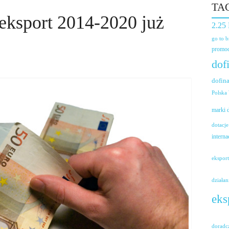
TA
 eksport 2014-2020 już
2.25
go to 
promoc
dof
dofin
Polska
marki
dotacje
interna
ekspor
działan
eks
doradc