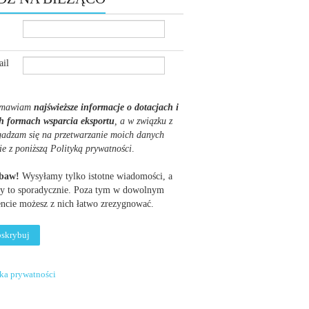
il
mawiam
najświeższe informacje o dotacjach i
h formach wsparcia eksportu
, a w związku z
gadzam się na przetwarzanie moich danych
ie z poniższą Polityką prywatności
.
obaw!
Wysyłamy tylko istotne wiadomości, a
y to sporadycznie. Poza tym w dowolnym
cie możesz z nich łatwo zrezygnować.
yka prywatności