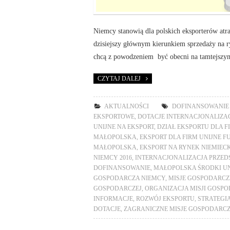
Niemcy stanowią dla polskich eksporterów atr
dzisiejszy głównym kierunkiem sprzedaży na ry
chcą z powodzeniem być obecni na tamtejszy
CZYTAJ DALEJ
AKTUALNOŚCI
DOFINANSOWANIE
EKSPORTOWE
,
DOTACJE INTERNACJONALIZA
UNIJNE NA EKSPORT
,
DZIAŁ EKSPORTU DLA F
MAŁOPOLSKA
,
EKSPORT DLA FIRM UNIJNE 
MAŁOPOLSKA
,
EKSPORT NA RYNEK NIEMIECK
NIEMCY 2016
,
INTERNACJONALIZACJA PRZED
DOFINANSOWANIE
,
MAŁOPOLSKA ŚRODKI UN
GOSPODARCZA NIEMCY
,
MISJE GOSPODARCZ
GOSPODARCZEJ
,
ORGANIZACJA MISJI GOSP
INFORMACJE
,
ROZWÓJ EKSPORTU
,
STRATEGI
DOTACJE
,
ZAGRANICZNE MISJE GOSPODARC