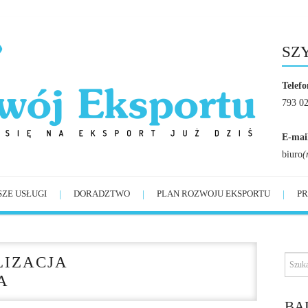
SZ
Telefo
793 0
E-mai
biuro
(
SZE USŁUGI
DORADZTWO
PLAN ROZWOJU EKSPORTU
PR
IZACJA
A
BĄ