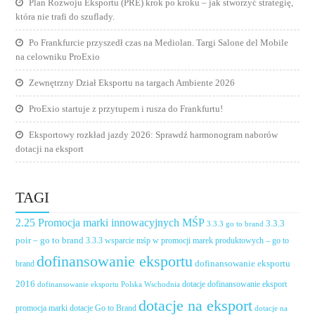
Plan Rozwoju Eksportu (PRE) krok po kroku – jak stworzyć strategię,
która nie trafi do szuflady.
Po Frankfurcie przyszedł czas na Mediolan. Targi Salone del Mobile
na celowniku ProExio
Zewnętrzny Dział Eksportu na targach Ambiente 2026
ProExio startuje z przytupem i rusza do Frankfurtu!
Eksportowy rozkład jazdy 2026: Sprawdź harmonogram naborów
dotacji na eksport
TAGI
2.25 Promocja marki innowacyjnych MŚP
3.3.3
3.3.3 go to brand
poir – go to brand
3.3.3 wsparcie mśp w promocji marek produktowych – go to
dofinansowanie eksportu
dofinansowanie eksportu
brand
2016
dotacje dofinansowanie eksport
dofinansowanie eksportu Polska Wschodnia
dotacje na eksport
promocja marki
dotacje Go to Brand
dotacje na