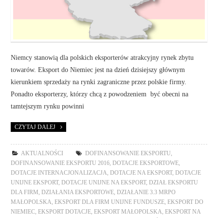
Niemcy stanowią dla polskich eksporterów atrakcyjny rynek zbytu
towarów. Eksport do Niemiec jest na dzień dzisiejszy głównym
kierunkiem sprzedaży na rynki zagraniczne przez polskie firmy.
Ponadto eksporterzy, którzy chcą z powodzeniem być obecni na
tamtejszym rynku powinni
CZYTAJ DALEJ
AKTUALNOŚCI
DOFINANSOWANIE EKSPORTU
,
DOFINANSOWANIE EKSPORTU 2016
,
DOTACJE EKSPORTOWE
,
DOTACJE INTERNACJONALIZACJA
,
DOTACJE NA EKSPORT
,
DOTACJE
UNIJNE EKSPORT
,
DOTACJE UNIJNE NA EKSPORT
,
DZIAŁ EKSPORTU
DLA FIRM
,
DZIAŁANIA EKSPORTOWE
,
DZIAŁANIE 3.3 MRPO
MAŁOPOLSKA
,
EKSPORT DLA FIRM UNIJNE FUNDUSZE
,
EKSPORT DO
NIEMIEC
,
EKSPORT DOTACJE
,
EKSPORT MAŁOPOLSKA
,
EKSPORT NA