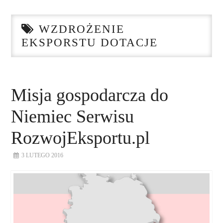
STRONA GŁÓWNA
WZDROŻENIE
O NAS
EKSPORSTU DOTACJE
NASZE USŁUGI
DORADZTWO
Misja gospodarcza do
Niemiec Serwisu
PLAN ROZWOJU EKSPORTU
RozwojEksportu.pl
PROEXIO
3 LUTEGO 2016
KONTAKT