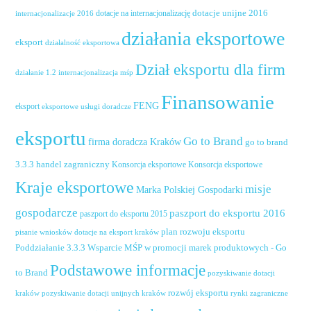
dotacje unijne 2016
dotacje na internacjonalizację
internacjonalizacje 2016
działania eksportowe
eksport
działalność eksportowa
Dział eksportu dla firm
działanie 1.2 internacjonalizacja mśp
Finansowanie
FENG
eksport
eksportowe usługi doradcze
eksportu
Go to Brand
firma doradcza Kraków
go to brand
handel zagraniczny
3.3.3
Konsorcja eksportowe
Konsorcja eksportowe
Kraje eksportowe
misje
Marka Polskiej Gospodarki
gospodarcze
paszport do eksportu 2016
paszport do eksportu 2015
plan rozwoju eksportu
pisanie wniosków dotacje na eksport kraków
Poddziałanie 3.3.3 Wsparcie MŚP w promocji marek produktowych - Go
Podstawowe informacje
to Brand
pozyskiwanie dotacji
rozwój eksportu
pozyskiwanie dotacji unijnych kraków
rynki zagraniczne
kraków