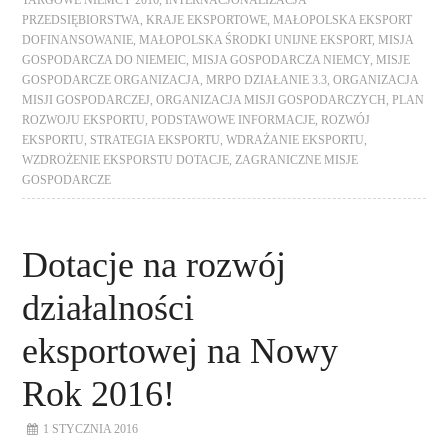
TARGOWE NIEMCY 2016
,
INTERNACJONALIZACJA
PRZEDSIĘBIORSTWA
,
KRAJE EKSPORTOWE
,
MAŁOPOLSKA EKSPORT
DOFINANSOWANIE
,
MAŁOPOLSKA ŚRODKI UNIJNE EKSPORT
,
MISJA
GOSPODARCZA DO NIEMEIC
,
MISJA GOSPODARCZA NIEMCY
,
MISJE
GOSPODARCZE ORGANIZACJA
,
MRPO DZIAŁANIE 3.3
,
ORGANIZACJA
MISJI GOSPODARCZEJ
,
ORGANIZACJA MISJI GOSPODARCZYCH
,
PLAN
ROZWOJU EKSPORTU
,
PODSTAWOWE INFORMACJE
,
ROZWÓJ
EKSPORTU
,
STRATEGIA EKSPORTU
,
WDRAŻANIE EKSPORTU
,
WZDROŻENIE EKSPORSTU DOTACJE
,
ZAGRANICZNE MISJE
GOSPODARCZE
Dotacje na rozwój
działalności
eksportowej na Nowy
Rok 2016!
1 STYCZNIA 2016