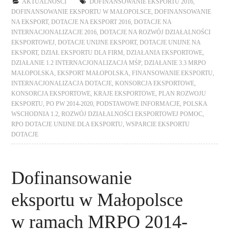
AKTUALNOŚCI
DOFINANSOWANIE EKSPORTU 2016
,
DOFINANSOWANIE EKSPORTU W MAŁOPOLSCE
,
DOFINANSOWANIE
NA EKSPORT
,
DOTACJE NA EKSPORT 2016
,
DOTACJE NA
INTERNACJONALIZACJE 2016
,
DOTACJE NA ROZWÓJ DZIAŁALNOŚCI
EKSPORTOWEJ
,
DOTACJE UNIJNE EKSPORT
,
DOTACJE UNIJNE NA
EKSPORT
,
DZIAŁ EKSPORTU DLA FIRM
,
DZIAŁANIA EKSPORTOWE
,
DZIAŁANIE 1.2 INTERNACJONALIZACJA MŚP
,
DZIAŁANIE 3.3 MRPO
MAŁOPOLSKA
,
EKSPORT MAŁOPOLSKA
,
FINANSOWANIE EKSPORTU
,
INTERNACJONALIZACJA DOTACJE
,
KONSORCJA EKSPORTOWE
,
KONSORCJA EKSPORTOWE
,
KRAJE EKSPORTOWE
,
PLAN ROZWOJU
EKSPORTU
,
PO PW 2014-2020
,
PODSTAWOWE INFORMACJE
,
POLSKA
WSCHODNIA 1.2
,
ROZWÓJ DZIAŁALNOŚCI EKSPORTOWEJ POMOC
,
RPO DOTACJE UNIJNE DLA EKSPORTU
,
WSPARCIE EKSPORTU
DOTACJE
Dofinansowanie
eksportu w Małopolsce
w ramach MRPO 2014-