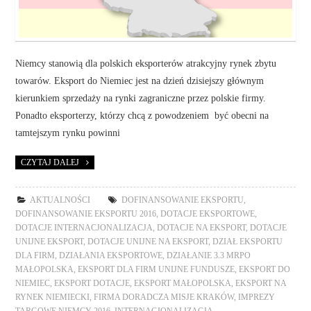
Niemcy stanowią dla polskich eksporterów atrakcyjny rynek zbytu
towarów. Eksport do Niemiec jest na dzień dzisiejszy głównym
kierunkiem sprzedaży na rynki zagraniczne przez polskie firmy.
Ponadto eksporterzy, którzy chcą z powodzeniem być obecni na
tamtejszym rynku powinni
CZYTAJ DALEJ
AKTUALNOŚCI
DOFINANSOWANIE EKSPORTU
,
DOFINANSOWANIE EKSPORTU 2016
,
DOTACJE EKSPORTOWE
,
DOTACJE INTERNACJONALIZACJA
,
DOTACJE NA EKSPORT
,
DOTACJE
UNIJNE EKSPORT
,
DOTACJE UNIJNE NA EKSPORT
,
DZIAŁ EKSPORTU
DLA FIRM
,
DZIAŁANIA EKSPORTOWE
,
DZIAŁANIE 3.3 MRPO
MAŁOPOLSKA
,
EKSPORT DLA FIRM UNIJNE FUNDUSZE
,
EKSPORT DO
NIEMIEC
,
EKSPORT DOTACJE
,
EKSPORT MAŁOPOLSKA
,
EKSPORT NA
RYNEK NIEMIECKI
,
FIRMA DORADCZA MISJE KRAKÓW
,
IMPREZY