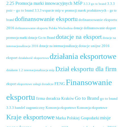
2.25 Promocja marki innowacyjnych MŚP
3.3.3
3.3.3 go to brand
poir – go to brand
3.3.3 wsparcie mśp w promocji marek produktowych – go to
dofinansowanie eksportu
dofinansowanie eksportu
brand
2016
dotacje dofinansowanie eksport
dofinansowanie eksportu Polska Wschodnia
dotacje na eksport
promocja marki
dotacje Go to Brand
dotacje na
dotacje unijne 2016
dotacje na internacjonalizację
internacjonalizacje 2016
działania eksportowe
eksport
działalność eksportowa
Dział eksportu dla firm
działanie 1.2 internacjonalizacja mśp
Finansowanie
FENG
eksport
eksportowe usługi doradcze
eksportu
Go to Brand
firma doradcza Kraków
go to brand
handel zagraniczny
3.3.3
Konsorcja eksportowe
Konsorcja eksportowe
Kraje eksportowe
misje
Marka Polskiej Gospodarki