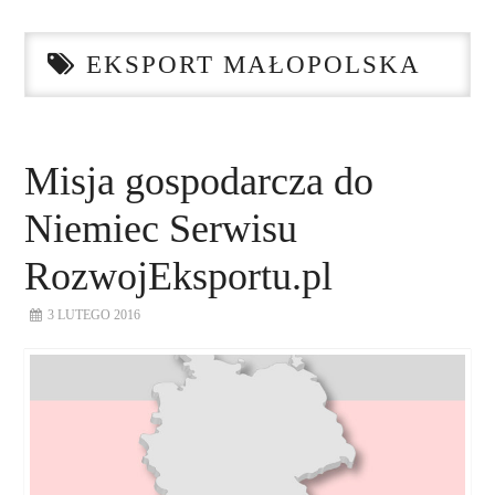
STRONA GŁÓWNA
EKSPORT MAŁOPOLSKA
O NAS
NASZE USŁUGI
Misja gospodarcza do
DORADZTWO
Niemiec Serwisu
PLAN ROZWOJU EKSPORTU
RozwojEksportu.pl
3 LUTEGO 2016
PROEXIO
KONTAKT