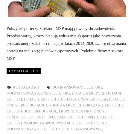
Polscy eksporterzy z sektora MŚP mają powody do zadowolenia.
Przedsiębiorcy, którzy planują wdrożenie eksportu jako poszerzenia
prowadzonej działalności, mają w latach 2014-2020 szansę otrzymania
dotacji na realizację planów eksportowych. Podobnie firmy z sektora
MŚP,
CZYTAJ DALEJ
AKTUALNOŚCI
DOFINANSOWANIE EKSPORT
,
DOFINANSOWANIE UNIJNE EKSPORT
,
DOTACJA EKSPORT
,
DOTACJE
EKSPORT
,
DOTACJE EKSPORTU
,
DOTACJE UNIJNE 2014-2020
,
DOTACJE
UNIJNE 2015
,
DOTACJE UNIJNE NA EKSPORT
,
EDRAŻANIE EKSPORTU
,
EKSPORT DLA FIRM DOTACJE
,
EKSPORT DLA FIRM UNIJNE
FUNDUSZE
,
EKSPORT FIRMA UNIA
,
EKSPORT FIRMY DOTACJE
,
EKSPORT NABORY
,
EKSPORT WSPARCIE
,
EKSPORT ŹRÓDŁA
DOFINANSOWANIE
,
EKSPORT ŹRÓDŁA FINANSOWANIA
,