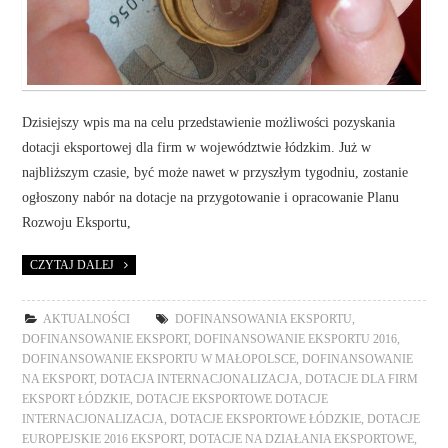
Dzisiejszy wpis ma na celu przedstawienie możliwości pozyskania
dotacji eksportowej dla firm w województwie łódzkim. Już w
najbliższym czasie, być może nawet w przyszłym tygodniu, zostanie
ogłoszony nabór na dotacje na przygotowanie i opracowanie Planu
Rozwoju Eksportu,
CZYTAJ DALEJ
AKTUALNOŚCI
DOFINANSOWANIA EKSPORTU
,
DOFINANSOWANIE EKSPORT
,
DOFINANSOWANIE EKSPORTU 2016
,
DOFINANSOWANIE EKSPORTU W MAŁOPOLSCE
,
DOFINANSOWANIE
NA EKSPORT
,
DOTACJA INTERNACJONALIZACJA
,
DOTACJE DLA FIRM
EKSPORT ŁÓDZKIE
,
DOTACJE EKSPORTOWE DOTACJE
INTERNACJONALIZACJA
,
DOTACJE EKSPORTOWE ŁÓDZKIE
,
DOTACJE
EUROPEJSKIE 2016 EKSPORT
,
DOTACJE NA DZIAŁANIA EKSPORTOWE
,