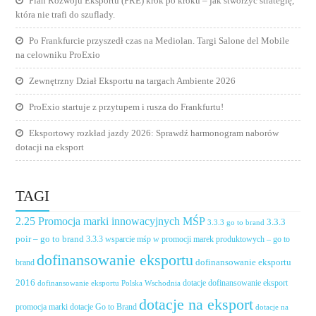
Plan Rozwoju Eksportu (PRE) krok po kroku – jak stworzyć strategię,
która nie trafi do szuflady.
Po Frankfurcie przyszedł czas na Mediolan. Targi Salone del Mobile
na celowniku ProExio
Zewnętrzny Dział Eksportu na targach Ambiente 2026
ProExio startuje z przytupem i rusza do Frankfurtu!
Eksportowy rozkład jazdy 2026: Sprawdź harmonogram naborów
dotacji na eksport
TAGI
2.25 Promocja marki innowacyjnych MŚP
3.3.3
3.3.3 go to brand
poir – go to brand
3.3.3 wsparcie mśp w promocji marek produktowych – go to
dofinansowanie eksportu
dofinansowanie eksportu
brand
2016
dotacje dofinansowanie eksport
dofinansowanie eksportu Polska Wschodnia
dotacje na eksport
promocja marki
dotacje Go to Brand
dotacje na