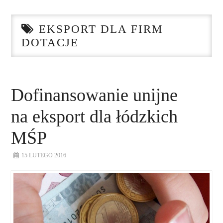
STRONA GŁÓWNA
EKSPORT DLA FIRM
O NAS
DOTACJE
NASZE USŁUGI
DORADZTWO
Dofinansowanie unijne
na eksport dla łódzkich
PLAN ROZWOJU EKSPORTU
MŚP
PROEXIO
15 LUTEGO 2016
KONTAKT