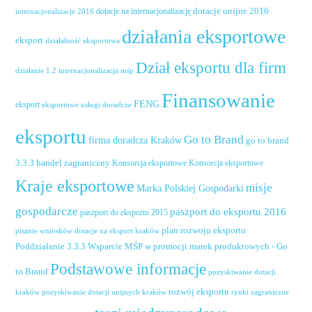
dotacje unijne 2016
dotacje na internacjonalizację
internacjonalizacje 2016
działania eksportowe
eksport
działalność eksportowa
Dział eksportu dla firm
działanie 1.2 internacjonalizacja mśp
Finansowanie
FENG
eksport
eksportowe usługi doradcze
eksportu
Go to Brand
firma doradcza Kraków
go to brand
handel zagraniczny
3.3.3
Konsorcja eksportowe
Konsorcja eksportowe
Kraje eksportowe
misje
Marka Polskiej Gospodarki
gospodarcze
paszport do eksportu 2016
paszport do eksportu 2015
plan rozwoju eksportu
pisanie wniosków dotacje na eksport kraków
Poddziałanie 3.3.3 Wsparcie MŚP w promocji marek produktowych - Go
Podstawowe informacje
to Brand
pozyskiwanie dotacji
rozwój eksportu
pozyskiwanie dotacji unijnych kraków
rynki zagraniczne
kraków