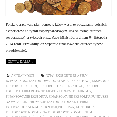
Polska opracowała plan pomocy, który wesprze poczynania polskich
eksporterów na rynku międzynarodowym. Ma on formę czterech
rozporządzeń przyjętych przez Radę Ministrów z dniem 04 listopada
2014 roku. Przewiduje on wsparcie finansowe dla czterech typów
przedsięwzięć,
CZYTAJ DALEJ
AKTUALNOŚCI
DZIAŁ EKSPORTU DLA FIRM
,
DZIAŁALNOŚĆ EKSPORTOWA
,
DZIAŁANIA EKSPORTOWE
,
EKSPANSJA
EKSPORTU
,
EKSPORT
,
EKSPORT DOTACJE KRAJOWE
,
EKSPORT
POLSKICH FIRM DOTACJE
,
EKSPORT POMOC DE MINIMIS
,
FINANSOWANIE EKSPORTU
,
FINANSOWANIE EKSPORTU
,
FUNDUSZE
NA WSPARCIE I PROMOCJE EKSPORTU POLSKICH FIRM
,
INTERNACJONALIZACJA PRZEDSIĘBIORSTWA
,
KONSORCJA
EKSPORTOWE
,
KONSORCJA EKSPORTOWE
,
KONSORCJUM