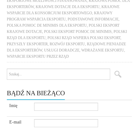
EKSPORTOWE MOŻLIWOŚCI FINANSOWANIA
,
KRAJOWA POMOC DLA
EKSPORTERÓW
,
KRAJOWE DOTACJE DLA EKSPORTU
,
KRAJOWE
WSPARCIE DLA KONSORCJUM EKSPORTOWEGO
,
KRAJOWY
PROGRAM WSPARCIA EKSPORTU
,
PODSTAWOWE INFORMACJE
,
POLSKA POMOC DE MINIMIS DLA EKSPORTU
,
POLSKI EKSPORT
KRAJOWE DOTACJE
,
POLSKI EKSPORT POMOC DE MINIMIS
,
POLSKI
RZĄD DLA EKSPORTU
,
POLSKI RZĄD WSPIERA POLSKI EKSPORT
,
PRZYSZŁY EKSPORTER
,
ROZWÓJ EKSPORTU
,
RZĄDOWE PIENIADZE
DLA EKSPORTERÓW
,
USŁUGI DORADCZE
,
WDRAŻANIE EKSPORTU
,
WSPARCIE EKSPORTU PRZEZ RZĄD
BĄDŹ NA BIEŻĄCO
Imię
E-mail