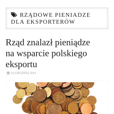
STRONA GŁÓWNA
RZĄDOWE PIENIADZE
O NAS
DLA EKSPORTERÓW
NASZE USŁUGI
Rząd znalazł pieniądze
DORADZTWO
na wsparcie polskiego
PLAN ROZWOJU EKSPORTU
eksportu
PROEXIO
16 GRUDNIA 2014
KONTAKT