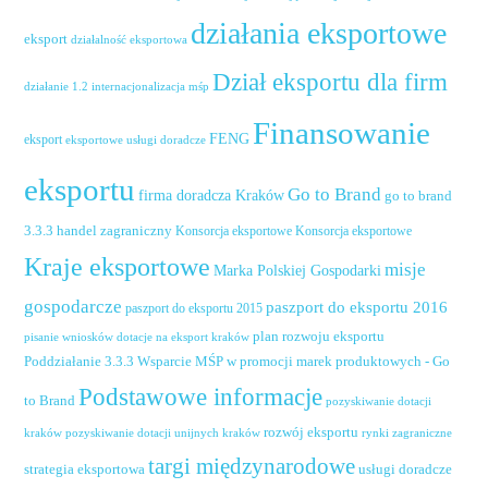
działania eksportowe
eksport
działalność eksportowa
Dział eksportu dla firm
działanie 1.2 internacjonalizacja mśp
Finansowanie
FENG
eksport
eksportowe usługi doradcze
eksportu
Go to Brand
firma doradcza Kraków
go to brand
handel zagraniczny
3.3.3
Konsorcja eksportowe
Konsorcja eksportowe
Kraje eksportowe
misje
Marka Polskiej Gospodarki
gospodarcze
paszport do eksportu 2016
paszport do eksportu 2015
plan rozwoju eksportu
pisanie wniosków dotacje na eksport kraków
Poddziałanie 3.3.3 Wsparcie MŚP w promocji marek produktowych - Go
Podstawowe informacje
to Brand
pozyskiwanie dotacji
rozwój eksportu
pozyskiwanie dotacji unijnych kraków
rynki zagraniczne
kraków
targi międzynarodowe
usługi doradcze
strategia eksportowa