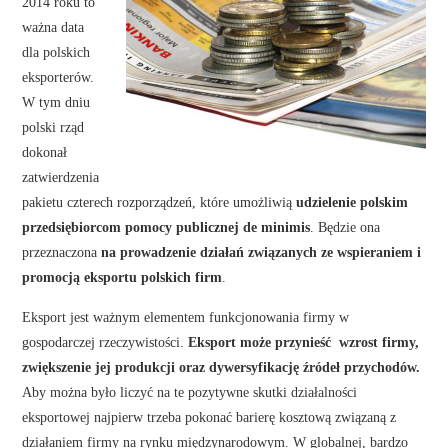
2014 roku to
ważna data
dla polskich
eksporterów.
W tym dniu
polski rząd
dokonał
zatwierdzenia
pakietu czterech rozporządzeń, które umożliwią
udzielenie polskim
przedsiębiorcom pomocy publicznej de minimis
. Będzie ona
przeznaczona
na prowadzenie działań związanych ze wspieraniem i
promocją eksportu polskich firm
.
Eksport jest ważnym elementem funkcjonowania firmy w
gospodarczej rzeczywistości.
Eksport może przynieść wzrost firmy,
zwiększenie jej produkcji oraz dywersyfikację źródeł przychodów.
Aby można było liczyć na te pozytywne skutki działalności
eksportowej najpierw trzeba pokonać barierę kosztową związaną z
działaniem firmy na rynku międzynarodowym. W globalnej, bardzo