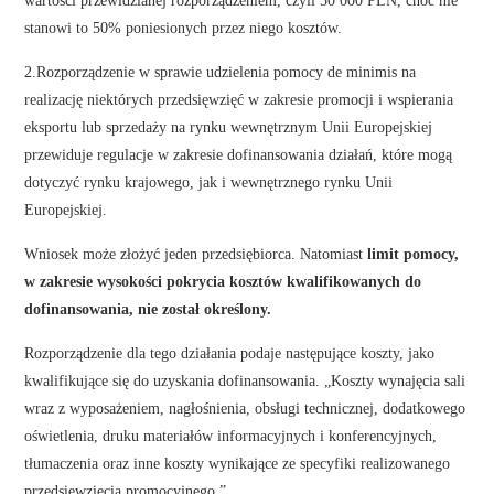
wartości przewidzianej rozporządzeniem, czyli 50 000 PLN, choć nie
stanowi to 50% poniesionych przez niego kosztów.
2.Rozporządzenie w sprawie udzielenia pomocy de minimis na
realizację niektórych przedsięwzięć w zakresie promocji i wspierania
eksportu lub sprzedaży na rynku wewnętrznym Unii Europejskiej
przewiduje regulacje w zakresie dofinansowania działań, które mogą
dotyczyć rynku krajowego, jak i wewnętrznego rynku Unii
Europejskiej.
Wniosek może złożyć jeden przedsiębiorca. Natomiast
limit pomocy,
w zakresie wysokości pokrycia kosztów kwalifikowanych do
dofinansowania, nie został określony.
Rozporządzenie dla tego działania podaje następujące koszty, jako
kwalifikujące się do uzyskania dofinansowania. „Koszty wynajęcia sali
wraz z wyposażeniem, nagłośnienia, obsługi technicznej, dodatkowego
oświetlenia, druku materiałów informacyjnych i konferencyjnych,
tłumaczenia oraz inne koszty wynikające ze specyfiki realizowanego
przedsięwzięcia promocyjnego.”