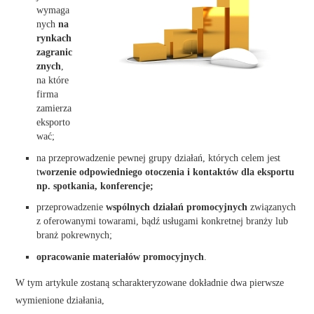
wymaga
nych
na
rynkach
zagranic
znych
,
na które
firma
zamierza
eksporto
wać;
na przeprowadzenie pewnej grupy działań, których celem jest
t
worzenie odpowiedniego otoczenia i kontaktów dla eksportu
np. spotkania, konferencje;
przeprowadzenie
wspólnych działań promocyjnych
związanych
z oferowanymi towarami, bądź usługami konkretnej branży lub
branż pokrewnych;
opracowanie materiałów promocyjnych
.
W tym artykule zostaną scharakteryzowane dokładnie dwa pierwsze
wymienione działania,