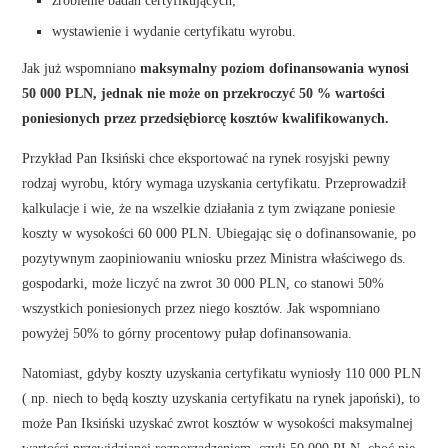
zrobienie badań certyfikujących;
wystawienie i wydanie certyfikatu wyrobu.
Jak już wspomniano
maksymalny poziom dofinansowania wynosi
50 000 PLN, jednak nie może on przekroczyć 50 % wartości
poniesionych przez przedsiębiorcę kosztów kwalifikowanych.
Przykład Pan Iksiński chce eksportować na rynek rosyjski pewny
rodzaj wyrobu, który wymaga uzyskania certyfikatu. Przeprowadził
kalkulacje i wie, że na wszelkie działania z tym związane poniesie
koszty w wysokości 60 000 PLN. Ubiegając się o dofinansowanie, po
pozytywnym zaopiniowaniu wniosku przez Ministra właściwego ds.
gospodarki, może liczyć na zwrot 30 000 PLN, co stanowi 50%
wszystkich poniesionych przez niego kosztów. Jak wspomniano
powyżej 50% to górny procentowy pułap dofinansowania.
Natomiast, gdyby koszty uzyskania certyfikatu wyniosły 110 000 PLN
( np. niech to będą koszty uzyskania certyfikatu na rynek japoński), to
może Pan Iksiński uzyskać zwrot kosztów w wysokości maksymalnej