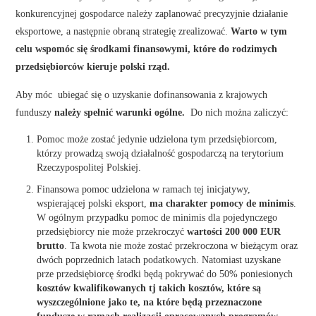
konkurencyjnej gospodarce należy zaplanować precyzyjnie działanie
eksportowe, a następnie obraną strategię zrealizować.
Warto w tym
celu wspomóc się środkami finansowymi, które do rodzimych
przedsiębiorców kieruje polski rząd.
Aby móc ubiegać się o uzyskanie dofinansowania z krajowych
funduszy
należy spełnić warunki ogólne.
Do nich można zaliczyć:
Pomoc może zostać jedynie udzielona tym przedsiębiorcom,
którzy prowadzą swoją działalność gospodarczą na terytorium
Rzeczypospolitej Polskiej.
Finansowa pomoc udzielona w ramach tej inicjatywy,
wspierającej polski eksport,
ma charakter pomocy de minimis
.
W ogólnym przypadku pomoc de minimis dla pojedynczego
przedsiębiorcy nie może przekroczyć
wartości 200 000 EUR
brutto
. Ta kwota nie może zostać przekroczona w bieżącym oraz
dwóch poprzednich latach podatkowych. Natomiast uzyskane
prze przedsiębiorcę środki będą pokrywać do 50% poniesionych
kosztów kwalifikowanych tj takich kosztów, które są
wyszczególnione jako te, na które będą przeznaczone