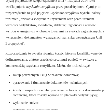
Wyżej przytoczone Rozporządzenie z dnia 4 listopada 2014 roku
uściśla pojęcie
uzyskania certyfikatu
przez przedsiębiorce. Cytując to
rozporządzenie to pod pojęciem
uzyskanie certyfikatu
wyrobu należy
rozumieć „działania związane z uzyskaniem oraz przedłużeniem
ważności certyfikatów, świadectw, deklaracji zgodności i atestów
wyrobu wymaganych w obrocie towarami na rynkach zagranicznych, z
wyłączeniem dokumentów wymaganych na rynku wewnętrznym Unii
Europejskiej”.
Rozporządzenie to określa również koszty, które są kwalifikowane do
dofinansowania, a które przedsiębiorca musi ponieść w związku z
koniecznością uzyskania certyfikatu. Można do nich zaliczyć:
zakup potrzebnych usług w zakresie doradztwa;
opracowanie i tłumaczenie dokumentów technicznych;
koszty transportu oraz ubezpieczenia próbek wraz z dokumentacją
techniczną, które zostały wysłane do placówki certyfikującej;
wykonanie audytu;