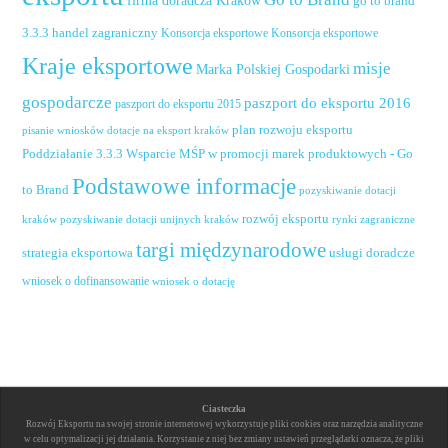
firma doradcza Kraków
go to brand
handel zagraniczny
3.3.3
Konsorcja eksportowe
Konsorcja eksportowe
Kraje eksportowe
misje
Marka Polskiej Gospodarki
gospodarcze
paszport do eksportu 2016
paszport do eksportu 2015
plan rozwoju eksportu
pisanie wniosków dotacje na eksport kraków
Poddziałanie 3.3.3 Wsparcie MŚP w promocji marek produktowych - Go
Podstawowe informacje
to Brand
pozyskiwanie dotacji
rozwój eksportu
pozyskiwanie dotacji unijnych kraków
rynki zagraniczne
kraków
targi międzynarodowe
usługi doradcze
strategia eksportowa
wniosek o dofinansowanie
wniosek o dotację
Ciasteczka
Rozwój Eksportu na swojej stronie internetowej wykorzystuje pliki cookies oraz narzędzia analityczne
w celu optymalizacji jej działania. Korzystanie z niej bez zmiany ustawień przeglądarki oznacza, że pliki