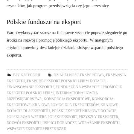
czynników, jak program przedsięwzięcia czy jego uczestnicy.
Polskie fundusze na eksport
Warto wykorzystać szansę na finansowe wsparcie poprzez sięgniecie po
środki na rozwój i promocję polskiego eksportu. W następnym
artykule omówimy dwa kolejne działania służące wsparciu polskiego
eksportu.
BEZ KATEGORII
DZIAŁALNOŚĆ EKSPORTOWA
,
EKSPANSJA
EKSPORTU
,
EKSPORT
,
EKSPORT POLSKICH FIRM DOTACJE
,
FINANSOWANIE EKSPORTU
,
FUNDUSZE NA WSPARCIE I PROMOCJE
EKSPORTU POLSKICH FIRM
,
INTERNACJONALIZACJA
PRZEDSIĘBIORSTWA
,
KONSORCJA EKSPORTOWE
,
KONSORCJA
EKSPORTOWE
,
KRAJOWA POMOC DLA EKSPORTERÓW
,
KRAJOWE
DOTACJE DLA EKSPORTU
,
POLSKI EKSPORT KRAJOWE DOTACJE
,
POLSKI RZĄD WSPIERA POLSKI EKSPORT
,
PRZYSZŁY EKSPORTER
,
ROZWÓJ EKSPORTU
,
USŁUGI DORADCZE
,
WDRAŻANIE EKSPORTU
,
WSPARCIE EKSPORTU PRZEZ RZĄD