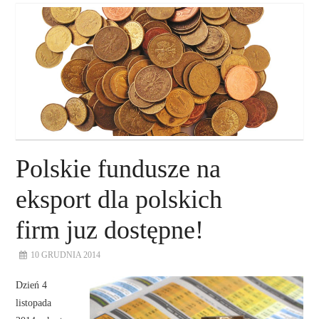
O NAS
NASZE USŁUGI
DORADZTWO
PLAN ROZWOJU EKSPORTU
Polskie fundusze na
PROEXIO
eksport dla polskich
firm juz dostępne!
KONTAKT
10 GRUDNIA 2014
Dzień 4
listopada