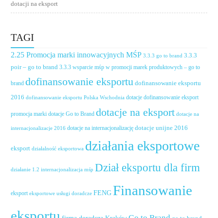
dotacji na eksport
TAGI
2.25 Promocja marki innowacyjnych MŚP
3.3.3
3.3.3 go to brand
poir – go to brand
3.3.3 wsparcie mśp w promocji marek produktowych – go to
dofinansowanie eksportu
dofinansowanie eksportu
brand
2016
dotacje dofinansowanie eksport
dofinansowanie eksportu Polska Wschodnia
dotacje na eksport
promocja marki
dotacje Go to Brand
dotacje na
dotacje unijne 2016
dotacje na internacjonalizację
internacjonalizacje 2016
działania eksportowe
eksport
działalność eksportowa
Dział eksportu dla firm
działanie 1.2 internacjonalizacja mśp
Finansowanie
FENG
eksport
eksportowe usługi doradcze
eksportu
Go to Brand