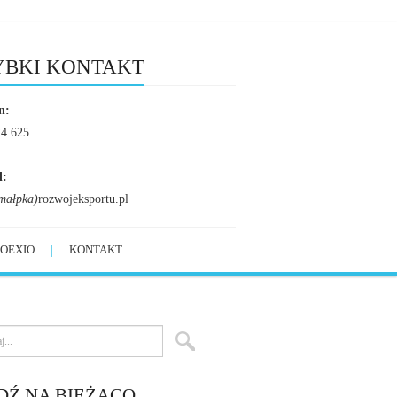
YBKI KONTAKT
n:
24 625
l:
małpka)
rozwojeksportu.pl
OEXIO
KONTAKT
DŹ NA BIEŻĄCO