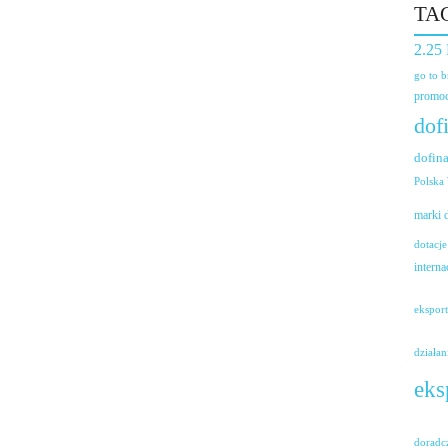
TA
2.25
go to 
promoc
dof
dofin
Polska
marki
dotacje
interna
ekspor
działan
eks
doradc