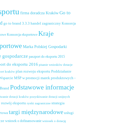
sportu
Go to
firma doradcza Kraków
nd
handel zagraniczny
go to brand 3.3.3
Konsorcja
Kraje
towe
Konsorcja eksportowe
portowe
Marka Polskiej Gospodarki
e gospodarcze
paszport do eksportu 2015
ort do eksportu 2016
pisanie wniosków dotacje
plan rozwoju eksportu
Poddziałanie
port kraków
 Wsparcie MŚP w promocji marek produktowych -
Podstawowe informacje
 Brand
pozyskiwanie dotacji unijnych
iwanie dotacji kraków
rozwój eksportu
strategia
w
rynki zagraniczne
targi międzynarodowe
usługi
rtowa
cze
wniosek o dofinansowanie
wniosek o dotację