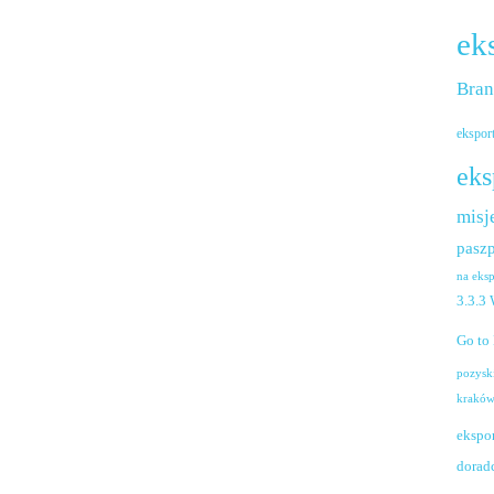
ek
Bra
ekspor
eks
misj
paszp
na eks
3.3.3
Go to
pozysk
krakó
ekspo
dorad