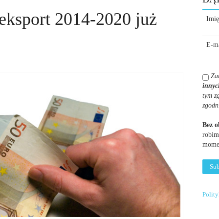
 eksport 2014-2020 już
Imię
E-ma
Za
innyc
tym z
zgodn
Bez 
robim
momen
Polit