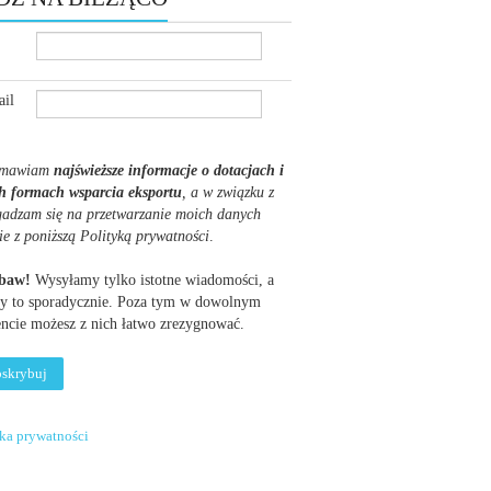
il
mawiam
najświeższe informacje o dotacjach i
h formach wsparcia eksportu
, a w związku z
gadzam się na przetwarzanie moich danych
ie z poniższą Polityką prywatności
.
obaw!
Wysyłamy tylko istotne wiadomości, a
y to sporadycznie. Poza tym w dowolnym
cie możesz z nich łatwo zrezygnować.
yka prywatności