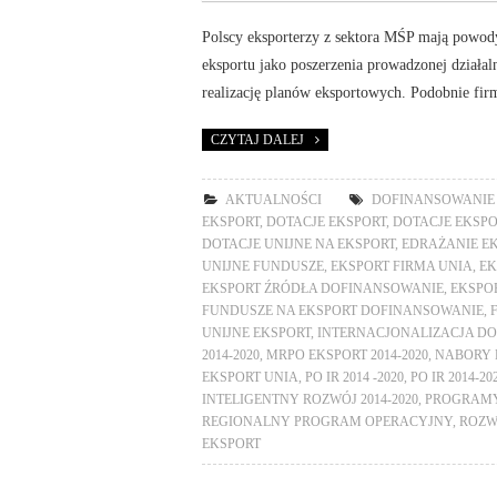
Polscy eksporterzy z sektora MŚP mają powody
eksportu jako poszerzenia prowadzonej działal
realizację planów eksportowych. Podobnie fir
CZYTAJ DALEJ
AKTUALNOŚCI
DOFINANSOWANIE 
EKSPORT
,
DOTACJE EKSPORT
,
DOTACJE EKSP
DOTACJE UNIJNE NA EKSPORT
,
EDRAŻANIE E
UNIJNE FUNDUSZE
,
EKSPORT FIRMA UNIA
,
EK
EKSPORT ŹRÓDŁA DOFINANSOWANIE
,
EKSPO
FUNDUSZE NA EKSPORT DOFINANSOWANIE
,
UNIJNE EKSPORT
,
INTERNACJONALIZACJA DO
2014-2020
,
MRPO EKSPORT 2014-2020
,
NABORY 
EKSPORT UNIA
,
PO IR 2014 -2020
,
PO IR 2014-2
INTELIGENTNY ROZWÓJ 2014-2020
,
PROGRAMY
REGIONALNY PROGRAM OPERACYJNY
,
ROZW
EKSPORT