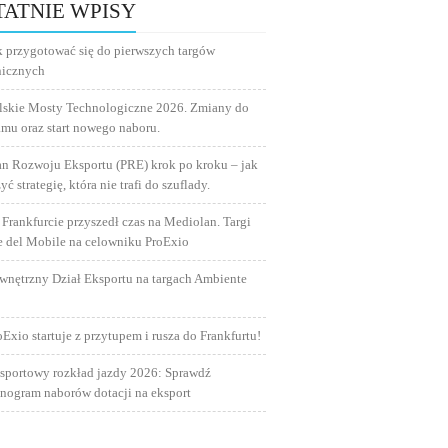
TATNIE WPISY
k przygotować się do pierwszych targów
nicznych
lskie Mosty Technologiczne 2026. Zmiany do
amu oraz start nowego naboru.
an Rozwoju Eksportu (PRE) krok po kroku – jak
yć strategię, która nie trafi do szuflady.
 Frankfurcie przyszedł czas na Mediolan. Targi
e del Mobile na celowniku ProExio
wnętrzny Dział Eksportu na targach Ambiente
oExio startuje z przytupem i rusza do Frankfurtu!
sportowy rozkład jazdy 2026: Sprawdź
nogram naborów dotacji na eksport