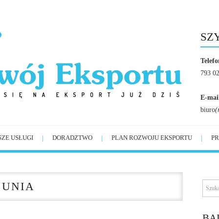
SZ
Telefo
793 0
E-mai
biuro
(
SZE USŁUGI
DORADZTWO
PLAN ROZWOJU EKSPORTU
PR
 UNIA
BĄ