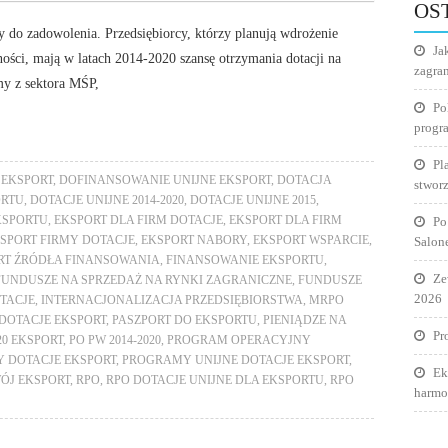
OS
 do zadowolenia. Przedsiębiorcy, którzy planują wdrożenie
Ja
ności, mają w latach 2014-2020 szansę otrzymania dotacji na
zagra
my z sektora MŚP,
Po
progr
Pl
EKSPORT
,
DOFINANSOWANIE UNIJNE EKSPORT
,
DOTACJA
stworz
ORTU
,
DOTACJE UNIJNE 2014-2020
,
DOTACJE UNIJNE 2015
,
KSPORTU
,
EKSPORT DLA FIRM DOTACJE
,
EKSPORT DLA FIRM
Po
SPORT FIRMY DOTACJE
,
EKSPORT NABORY
,
EKSPORT WSPARCIE
,
Salon
RT ŹRÓDŁA FINANSOWANIA
,
FINANSOWANIE EKSPORTU
,
Ze
FUNDUSZE NA SPRZEDAŻ NA RYNKI ZAGRANICZNE
,
FUNDUSZE
2026
TACJE
,
INTERNACJONALIZACJA PRZEDSIĘBIORSTWA
,
MRPO
DOTACJE EKSPORT
,
PASZPORT DO EKSPORTU
,
PIENIĄDZE NA
Pr
020 EKSPORT
,
PO PW 2014-2020
,
PROGRAM OPERACYJNY
 DOTACJE EKSPORT
,
PROGRAMY UNIJNE DOTACJE EKSPORT
,
Ek
ÓJ EKSPORT
,
RPO
,
RPO DOTACJE UNIJNE DLA EKSPORTU
,
RPO
harmo