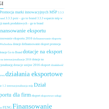
GI
 Promocja marki innowacyjnych MŚP
3.3.3
3.3.3 poir – go to brand
brand
3.3.3 wsparcie mśp w
ji marek produktowych – go to brand
inansowanie eksportu
ansowanie eksportu 2016
dofinansowanie eksportu
dotacje dofinansowanie eksport promocja
 Wschodnia
dotacje na eksport
dotacje Go to Brand
dotacje na
 na internacjonalizacje 2016
dotacje unijne 2016 eksport
cjonalizację
działalność
działania eksportowe
towa
Dział
ie 1.2 internacjonalizacja mśp
portu dla firm
eksport
eksportowe usługi
Finansowanie
FENG
ze