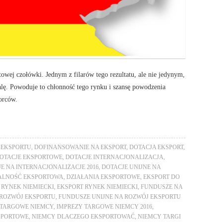
towej czołówki. Jednym z filarów tego rezultatu, ale nie jedynym,
alę. Powoduje to chłonność tego rynku i szansę powodzenia
orców.
 EKSPORTU
,
DOFINANSOWANIE NA EKSPORT
,
DOTACJA EKSPORT
,
OTACJE EKSPORTOWE
,
DOTACJE INTERNACJONALIZACJA
,
E NA INTERNACJONALIZACJE 2016
,
DOTACJE UNIJNE NA
ALNOŚĆ EKSPORTOWA
,
DZIAŁANIA EKSPORTOWE
,
EKSPORT DO
 RYNEK NIEMIECKI
,
EKSPORT RYNEK NIEMIECKI
,
FUNDUSZE NA
 ROZWÓJ EKSPORTU
,
FUNDUSZE UNIJNE NA ROZWÓJ EKSPORTU
 TARGOWE NIEMCY
,
IMPREZY TARGOWE NIEMCY 2016
,
SPORTOWE
,
NIEMCY DLACZEGO EKSPORTOWAĆ
,
NIEMCY TARGI