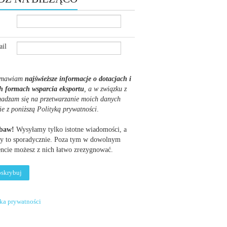
il
mawiam
najświeższe informacje o dotacjach i
h formach wsparcia eksportu
, a w związku z
gadzam się na przetwarzanie moich danych
ie z poniższą Polityką prywatności
.
obaw!
Wysyłamy tylko istotne wiadomości, a
y to sporadycznie. Poza tym w dowolnym
cie możesz z nich łatwo zrezygnować.
yka prywatności