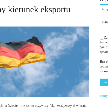
y kierunek eksportu
Imię
E-ma
Za
innyc
tym z
zgodn
Bez 
robim
momen
Polit
h na świecie - nie jest to oczywisty fakt, zważywszy iż w kraju