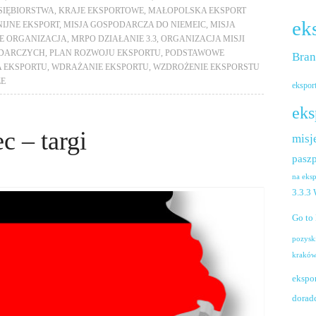
SIĘBIORSTWA
,
KRAJE EKSPORTOWE
,
MAŁOPOLSKA EKSPORT
ek
IJNE EKSPORT
,
MISJA GOSPODARCZA DO NIEMEIC
,
MISJA
E ORGANIZACJA
,
MRPO DZIAŁANIE 3.3
,
ORGANIZACJA MISJI
ODARCZYCH
,
PLAN ROZWOJU EKSPORTU
,
PODSTAWOWE
Bra
A EKSPORTU
,
WDRAŻANIE EKSPORTU
,
WZDROŻENIE EKSPORSTU
ZE
ekspor
eks
c – targi
misj
paszp
na eks
3.3.3
Go to
pozysk
krakó
ekspo
dorad