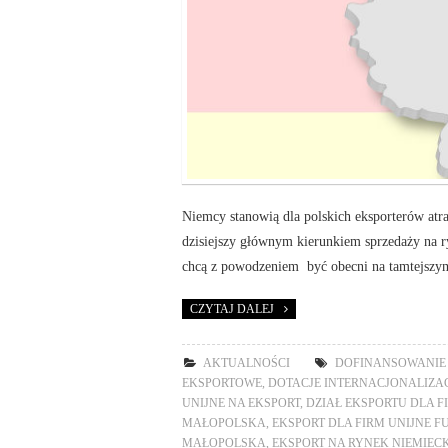
Niemcy stanowią dla polskich eksporterów atr
dzisiejszy głównym kierunkiem sprzedaży na ry
chcą z powodzeniem być obecni na tamtejszy
CZYTAJ DALEJ
AKTUALNOŚCI
DOFINANSOWANIE
EKSPORTOWE
,
DOTACJE INTERNACJONALIZA
UNIJNE NA EKSPORT
,
DZIAŁ EKSPORTU DLA F
MAŁOPOLSKA
,
EKSPORT DLA FIRM UNIJNE 
MAŁOPOLSKA
,
EKSPORT NA RYNEK NIEMIECK