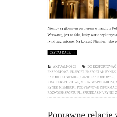
Niemcy są głównym partnerem w handlu z Pol
Warszawą, jest to fakt, który warto wykorzys
rynki zagraniczne. Na korzyść Niemiec, jako
CZYTAJ DALEJ
AKTUALNOŚCI
DO EKSPORTOWAĆ 
EKSPORTOWA
,
EKSPORT
,
EKSPORT AN RYNEK 
EXPORT DO NIEMIEC
,
GDZIE EKSPORTOWAC
,
KRAJE EKSPORTOWE
,
MISJA GOSPODARCZA
,
RYNEK NIEMIECKI
,
PODSTAWOWE INFORMAC
ROZWÓJEKSPORTU.PL
,
SPRZEDAŻ NA RYNKI 
Poprawne relacje 