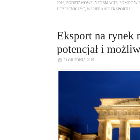
2016
,
PODSTAWOWE INFORMACJE
,
POMOC W 
UCZESTNICZYĆ
,
WSPIERANIE EKSPORTU
Eksport na rynek 
potencjał i możli
21 GRUDNIA 2015