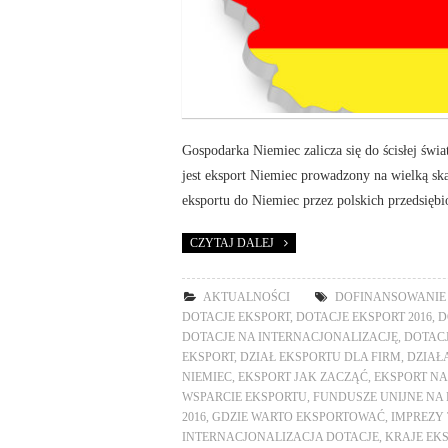
Gospodarka Niemiec zalicza się do ścisłej świa
jest eksport Niemiec prowadzony na wielką sk
eksportu do Niemiec przez polskich przedsiębi
CZYTAJ DALEJ
AKTUALNOŚCI
DOFINANSOWANIE
DOTACJE EKSPORT
,
DOTACJE EKSPORT 2016
,
D
DOTACJE NA INTERNACJONALIZACJĘ
,
DOTACJ
EKSPORT
,
DZIAŁ EKSPORTU DLA FIRM
,
DZIAŁ
NIEMIEC
,
EKSPORT JAK ZACZĄĆ
,
EKSPORT NA
WSPARCIE EKSPORTU
,
FUNDUSZE UNIJNE NA
2016
,
GDZIE WARTO EKSPORTOWAĆ
,
IMPREZY
INTERNACJONALIZACJA DOTACJE
,
KRAJE EK