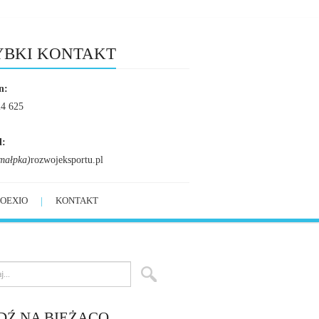
YBKI KONTAKT
n:
24 625
l:
małpka)
rozwojeksportu.pl
OEXIO
KONTAKT
DŹ NA BIEŻĄCO