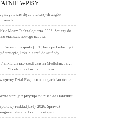
TATNIE WPISY
k przygotować się do pierwszych targów
nicznych
lskie Mosty Technologiczne 2026. Zmiany do
amu oraz start nowego naboru.
an Rozwoju Eksportu (PRE) krok po kroku – jak
yć strategię, która nie trafi do szuflady.
 Frankfurcie przyszedł czas na Mediolan. Targi
e del Mobile na celowniku ProExio
wnętrzny Dział Eksportu na targach Ambiente
oExio startuje z przytupem i rusza do Frankfurtu!
sportowy rozkład jazdy 2026: Sprawdź
nogram naborów dotacji na eksport