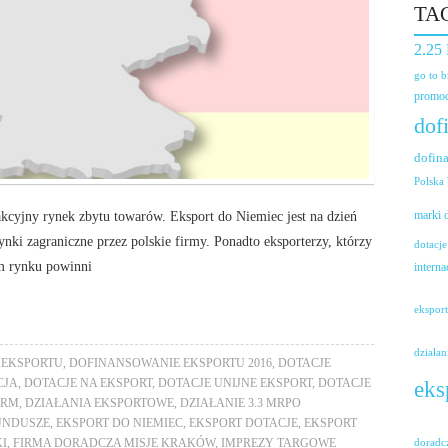
TA
2.25
go to 
promoc
dof
dofin
Polska
akcyjny rynek zbytu towarów. Eksport do Niemiec jest na dzień
marki
nki zagraniczne przez polskie firmy. Ponadto eksporterzy, którzy
dotacje
m rynku powinni
interna
ekspor
działan
 EKSPORTU
,
DOFINANSOWANIE EKSPORTU 2016
,
DOTACJE
eks
CJA
,
DOTACJE NA EKSPORT
,
DOTACJE UNIJNE EKSPORT
,
DOTACJE
IRM
,
DZIAŁANIA EKSPORTOWE
,
DZIAŁANIE 3.3 MRPO
FUNDUSZE
,
EKSPORT DO NIEMIEC
,
EKSPORT DOTACJE
,
EKSPORT
doradc
I
,
FIRMA DORADCZA MISJE KRAKÓW
,
IMPREZY TARGOWE