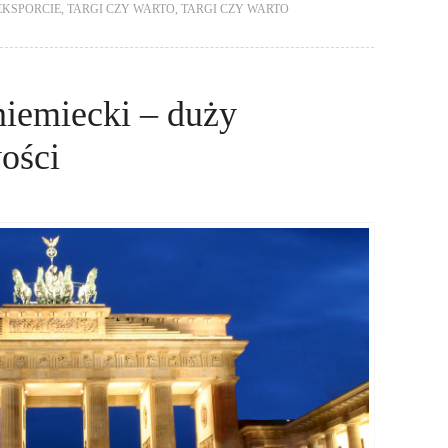
EKSPORCIE
,
TARGI CZY WARTO
,
TARGI CZY WARTO
niemiecki – duży
wości