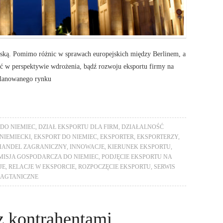
ską. Pomimo różnic w sprawach europejskich między Berlinem, a
tać w perspektywie wdrożenia, bądź rozwoju eksportu firmy na
 planowanego rynku
DO NIEMIEC
,
DZIAŁ EKSPORTU DLA FIRM
,
DZIAŁALNOŚĆ
NIEMIECKI
,
EKSPORT DO NIEMIEC
,
EKSPORTER
,
EKSPORTERZY
,
HANDEL ZAGRANICZNY
,
INNOWACJE
,
KIERUNEK EKSPORTU
,
MISJA GOSPODARCZA DO NIEMIEC
,
PODJĘCIE EKSPORTU NA
JE
,
RELACJE W EKSPORCIE
,
ROZPOCZĘCIE EKSPORTU
,
SERWIS
ZAGTANICZNE
z kontrahentami