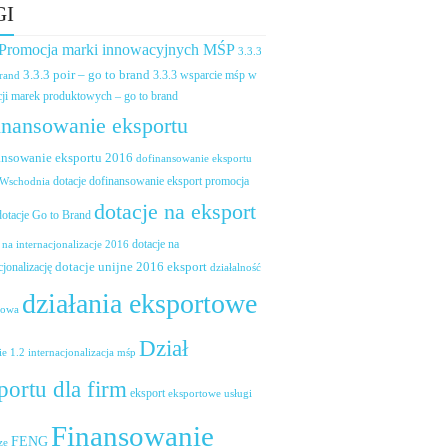
GI
 Promocja marki innowacyjnych MŚP
3.3.3
3.3.3 poir – go to brand
brand
3.3.3 wsparcie mśp w
ji marek produktowych – go to brand
inansowanie eksportu
ansowanie eksportu 2016
dofinansowanie eksportu
dotacje dofinansowanie eksport promocja
 Wschodnia
dotacje na eksport
dotacje Go to Brand
dotacje na
 na internacjonalizacje 2016
dotacje unijne 2016 eksport
cjonalizację
działalność
działania eksportowe
towa
Dział
ie 1.2 internacjonalizacja mśp
portu dla firm
eksport
eksportowe usługi
Finansowanie
FENG
ze