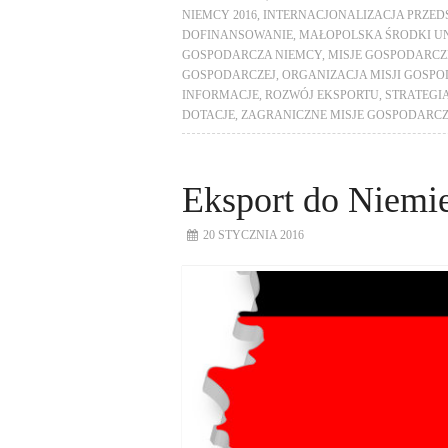
NIEMCY 2016
,
INTERNACJONALIZACJA PRZED
DOFINANSOWANIE
,
MAŁOPOLSKA ŚRODKI UN
GOSPODARCZA NIEMCY
,
MISJE GOSPODARCZ
GOSPODARCZEJ
,
ORGANIZACJA MISJI GOSP
INFORMACJE
,
ROZWÓJ EKSPORTU
,
STRATEGI
DOTACJE
,
ZAGRANICZNE MISJE GOSPODARC
Eksport do Niemie
20 STYCZNIA 2016