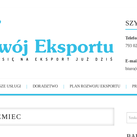
SZ
Telefo
793 0
E-mai
biuro
(
SZE USŁUGI
DORADZTWO
PLAN ROZWOJU EKSPORTU
PR
EMIEC
BĄ