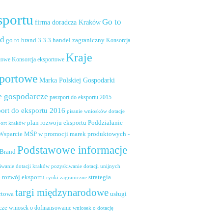
sportu
Go to
firma doradcza Kraków
nd
handel zagraniczny
go to brand 3.3.3
Konsorcja
Kraje
towe
Konsorcja eksportowe
portowe
Marka Polskiej Gospodarki
e gospodarcze
paszport do eksportu 2015
ort do eksportu 2016
pisanie wniosków dotacje
plan rozwoju eksportu
Poddziałanie
port kraków
 Wsparcie MŚP w promocji marek produktowych -
Podstawowe informacje
 Brand
pozyskiwanie dotacji unijnych
iwanie dotacji kraków
rozwój eksportu
strategia
w
rynki zagraniczne
targi międzynarodowe
usługi
rtowa
cze
wniosek o dofinansowanie
wniosek o dotację