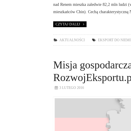
nad Renem mieszka zaledwie 82,2 mln ludzi 
mieszkańców Chin). Cechą charakterystyczną N
CZYTAJ DALEJ
AKTUALNOŚCI
EKSPORT DO NIEMI
Misja gospodarcz
RozwojEksportu.p
3 LUTEGO 2016