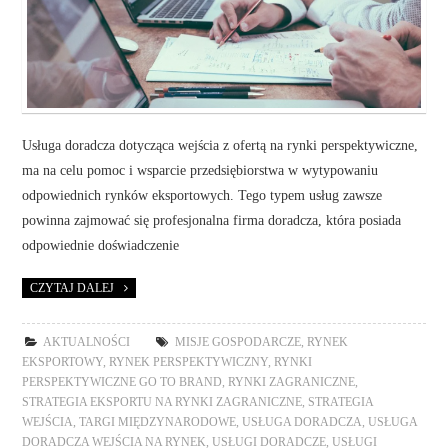
Usługa doradcza dotycząca wejścia z ofertą na rynki perspektywiczne,
ma na celu pomoc i wsparcie przedsiębiorstwa w wytypowaniu
odpowiednich rynków eksportowych. Tego typem usług zawsze
powinna zajmować się profesjonalna firma doradcza, która posiada
odpowiednie doświadczenie
CZYTAJ DALEJ
AKTUALNOŚCI
MISJE GOSPODARCZE
,
RYNEK
EKSPORTOWY
,
RYNEK PERSPEKTYWICZNY
,
RYNKI
PERSPEKTYWICZNE GO TO BRAND
,
RYNKI ZAGRANICZNE
,
STRATEGIA EKSPORTU NA RYNKI ZAGRANICZNE
,
STRATEGIA
WEJŚCIA
,
TARGI MIĘDZYNARODOWE
,
USŁUGA DORADCZA
,
USŁUGA
DORADCZA WEJŚCIA NA RYNEK
,
USŁUGI DORADCZE
,
USŁUGI