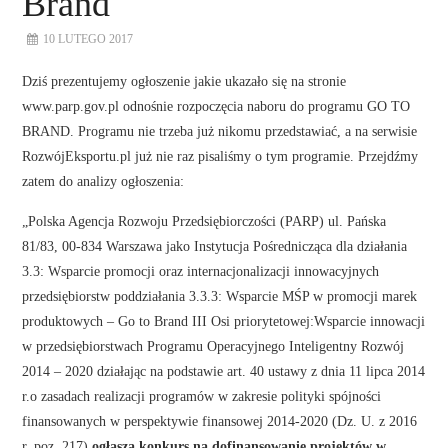
Brand
10 LUTEGO 2017
Dziś prezentujemy ogłoszenie jakie ukazało się na stronie
www.parp.gov.pl odnośnie rozpoczęcia naboru do programu GO TO
BRAND. Programu nie trzeba już nikomu przedstawiać, a na serwisie
RozwójEksportu.pl już nie raz pisaliśmy o tym programie. Przejdźmy
zatem do analizy ogłoszenia:
„Polska Agencja Rozwoju Przedsiębiorczości (PARP) ul. Pańska
81/83, 00-834 Warszawa jako Instytucja Pośrednicząca dla działania
3.3: Wsparcie promocji oraz internacjonalizacji innowacyjnych
przedsiębiorstw poddziałania 3.3.3: Wsparcie MŚP w promocji marek
produktowych – Go to Brand III Osi priorytetowej:Wsparcie innowacji
w przedsiębiorstwach Programu Operacyjnego Inteligentny Rozwój
2014 – 2020 działając na podstawie art. 40 ustawy z dnia 11 lipca 2014
r.o zasadach realizacji programów w zakresie polityki spójności
finansowanych w perspektywie finansowej 2014-2020 (Dz. U. z 2016
r. poz. 217)
ogłasza konkurs na dofinansowanie projektów w