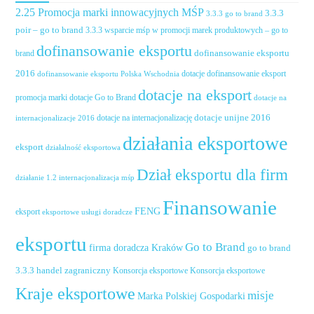
2.25 Promocja marki innowacyjnych MŚP
3.3.3
3.3.3 go to brand
poir – go to brand
3.3.3 wsparcie mśp w promocji marek produktowych – go to
dofinansowanie eksportu
dofinansowanie eksportu
brand
2016
dotacje dofinansowanie eksport
dofinansowanie eksportu Polska Wschodnia
dotacje na eksport
promocja marki
dotacje Go to Brand
dotacje na
dotacje unijne 2016
dotacje na internacjonalizację
internacjonalizacje 2016
działania eksportowe
eksport
działalność eksportowa
Dział eksportu dla firm
działanie 1.2 internacjonalizacja mśp
Finansowanie
FENG
eksport
eksportowe usługi doradcze
eksportu
Go to Brand
firma doradcza Kraków
go to brand
handel zagraniczny
3.3.3
Konsorcja eksportowe
Konsorcja eksportowe
Kraje eksportowe
misje
Marka Polskiej Gospodarki