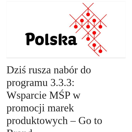
O NAS
NASZE USŁUGI
DORADZTWO
PLAN ROZWOJU EKSPORTU
Dziś rusza nabór do
PROEXIO
programu 3.3.3:
Wsparcie MŚP w
KONTAKT
promocji marek
produktowych – Go to