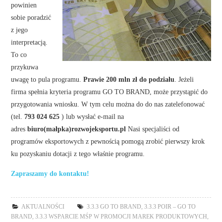
powinien
sobie poradzić
z jego
interpretacją.
To co
przykuwa
uwagę to pula programu.
Prawie 200 mln zł do podziału
. Jeżeli
firma spełnia kryteria programu GO TO BRAND, może przystąpić do
przygotowania wniosku. W tym celu można do do nas zatelefonować
(tel.
793 024 625
) lub wysłać e-mail na
adres
biuro(małpka)rozwojeksportu.pl
Nasi specjaliści od
programów eksportowych z pewnością pomogą zrobić pierwszy krok
ku pozyskaniu dotacji z tego właśnie programu.
Zapraszamy do kontaktu!
AKTUALNOŚCI
3.3.3 GO TO BRAND
,
3.3.3 POIR – GO TO
BRAND
,
3.3.3 WSPARCIE MŚP W PROMOCJI MAREK PRODUKTOWYCH
,