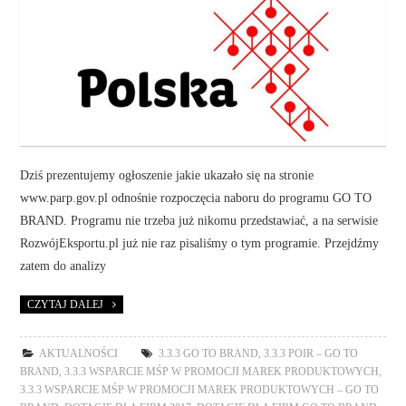
Dziś prezentujemy ogłoszenie jakie ukazało się na stronie
www.parp.gov.pl odnośnie rozpoczęcia naboru do programu GO TO
BRAND. Programu nie trzeba już nikomu przedstawiać, a na serwisie
RozwójEksportu.pl już nie raz pisaliśmy o tym programie. Przejdźmy
zatem do analizy
CZYTAJ DALEJ
AKTUALNOŚCI
3.3.3 GO TO BRAND
,
3.3.3 POIR – GO TO
BRAND
,
3.3.3 WSPARCIE MŚP W PROMOCJI MAREK PRODUKTOWYCH
,
3.3.3 WSPARCIE MŚP W PROMOCJI MAREK PRODUKTOWYCH – GO TO