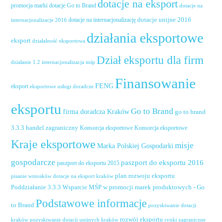
dotacje na eksport
promocja marki
dotacje Go to Brand
dotacje na
dotacje unijne 2016
dotacje na internacjonalizację
internacjonalizacje 2016
działania eksportowe
eksport
działalność eksportowa
Dział eksportu dla firm
działanie 1.2 internacjonalizacja mśp
Finansowanie
FENG
eksport
eksportowe usługi doradcze
eksportu
Go to Brand
firma doradcza Kraków
go to brand
handel zagraniczny
3.3.3
Konsorcja eksportowe
Konsorcja eksportowe
Kraje eksportowe
misje
Marka Polskiej Gospodarki
gospodarcze
paszport do eksportu 2016
paszport do eksportu 2015
plan rozwoju eksportu
pisanie wniosków dotacje na eksport kraków
Poddziałanie 3.3.3 Wsparcie MŚP w promocji marek produktowych - Go
Podstawowe informacje
to Brand
pozyskiwanie dotacji
rozwój eksportu
pozyskiwanie dotacji unijnych kraków
rynki zagraniczne
kraków