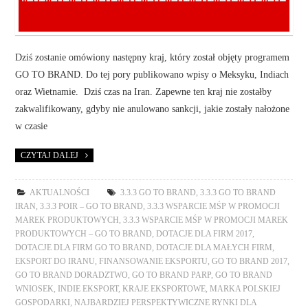
Dziś zostanie omówiony następny kraj, który został objęty programem
GO TO BRAND. Do tej pory publikowano wpisy o Meksyku, Indiach
oraz Wietnamie. Dziś czas na Iran. Zapewne ten kraj nie zostałby
zakwalifikowany, gdyby nie anulowano sankcji, jakie zostały nałożone
w czasie
CZYTAJ DALEJ
AKTUALNOŚCI
3.3.3 GO TO BRAND
,
3.3.3 GO TO BRAND
IRAN
,
3.3.3 POIR – GO TO BRAND
,
3.3.3 WSPARCIE MŚP W PROMOCJI
MAREK PRODUKTOWYCH
,
3.3.3 WSPARCIE MŚP W PROMOCJI MAREK
PRODUKTOWYCH – GO TO BRAND
,
DOTACJE DLA FIRM 2017
,
DOTACJE DLA FIRM GO TO BRAND
,
DOTACJE DLA MAŁYCH FIRM
,
EKSPORT DO IRANU
,
FINANSOWANIE EKSPORTU
,
GO TO BRAND 2017
,
GO TO BRAND DORADZTWO
,
GO TO BRAND PARP
,
GO TO BRAND
WNIOSEK
,
INDIE EKSPORT
,
KRAJE EKSPORTOWE
,
MARKA POLSKIEJ
GOSPODARKI
,
NAJBARDZIEJ PERSPEKTYWICZNE RYNKI DLA