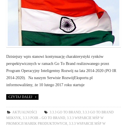
Dzisiejszy wpis stanowi kontynuację charakterystyki rynków
perspektywicznych w ramach Go To Brand realizowanego przez
Program Operacyjny Inteligentny Rozwój na lata 2014-2020 (PO IR
2014-2020). Na naszym Serwisie RozwójEksportu.pl
informowaliśmy, że 10 lutego 2017 roku startuje
CZYTAJ DALEJ
AKTUALNOŚCI
3.3.3 GO TO BRAND
,
3.3.3 GO TO BRAND
MEKSYK
,
3.3.3 POIR – GO TO BRAND
,
3.3.3 WSPARCIE MŚP W
PROMOCJI MAREK PRODUKTOWYCH
,
3.3.3 WSPARCIE MŚP W