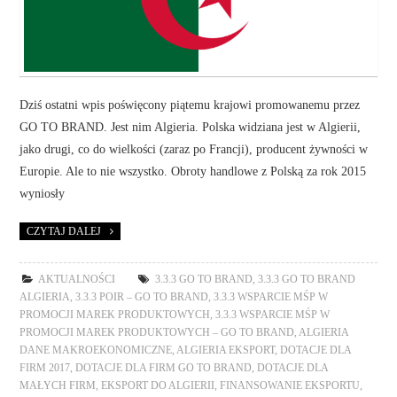
Dziś ostatni wpis poświęcony piątemu krajowi promowanemu przez
GO TO BRAND. Jest nim Algieria. Polska widziana jest w Algierii,
jako drugi, co do wielkości (zaraz po Francji), producent żywności w
Europie. Ale to nie wszystko. Obroty handlowe z Polską za rok 2015
wyniosły
CZYTAJ DALEJ
AKTUALNOŚCI
3.3.3 GO TO BRAND
,
3.3.3 GO TO BRAND
ALGIERIA
,
3.3.3 POIR – GO TO BRAND
,
3.3.3 WSPARCIE MŚP W
PROMOCJI MAREK PRODUKTOWYCH
,
3.3.3 WSPARCIE MŚP W
PROMOCJI MAREK PRODUKTOWYCH – GO TO BRAND
,
ALGIERIA
DANE MAKROEKONOMICZNE
,
ALGIERIA EKSPORT
,
DOTACJE DLA
FIRM 2017
,
DOTACJE DLA FIRM GO TO BRAND
,
DOTACJE DLA
MAŁYCH FIRM
,
EKSPORT DO ALGIERII
,
FINANSOWANIE EKSPORTU
,