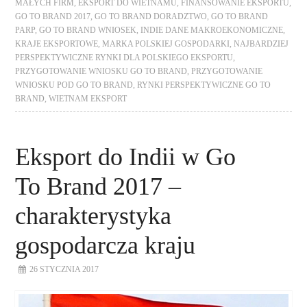
MAŁYCH FIRM
,
EKSPORT DO WIETNAMU
,
FINANSOWANIE EKSPORTU
,
GO TO BRAND 2017
,
GO TO BRAND DORADZTWO
,
GO TO BRAND
PARP
,
GO TO BRAND WNIOSEK
,
INDIE DANE MAKROEKONOMICZNE
,
KRAJE EKSPORTOWE
,
MARKA POLSKIEJ GOSPODARKI
,
NAJBARDZIEJ
PERSPEKTYWICZNE RYNKI DLA POLSKIEGO EKSPORTU
,
PRZYGOTOWANIE WNIOSKU GO TO BRAND
,
PRZYGOTOWANIE
WNIOSKU POD GO TO BRAND
,
RYNKI PERSPEKTYWICZNE GO TO
BRAND
,
WIETNAM EKSPORT
Eksport do Indii w Go
To Brand 2017 –
charakterystyka
gospodarcza kraju
26 STYCZNIA 2017