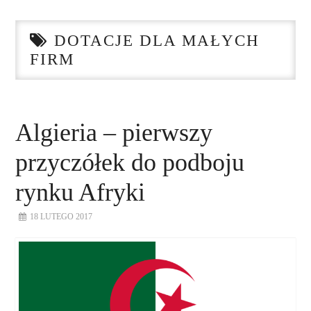
STRONA GŁÓWNA
DOTACJE DLA MAŁYCH
O NAS
FIRM
NASZE USŁUGI
DORADZTWO
Algieria – pierwszy
przyczółek do podboju
PLAN ROZWOJU EKSPORTU
rynku Afryki
PROEXIO
18 LUTEGO 2017
KONTAKT