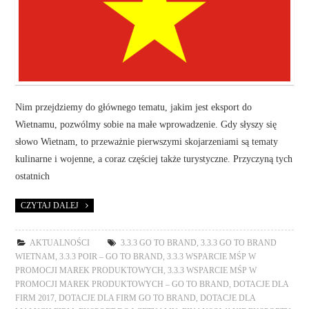
Nim przejdziemy do głównego tematu, jakim jest eksport do
Wietnamu, pozwólmy sobie na małe wprowadzenie. Gdy słyszy się
słowo Wietnam, to przeważnie pierwszymi skojarzeniami są tematy
kulinarne i wojenne, a coraz częściej także turystyczne. Przyczyną tych
ostatnich
CZYTAJ DALEJ
AKTUALNOŚCI
3.3.3 GO TO BRAND
,
3.3.3 GO TO BRAND
WIETNAM
,
3.3.3 POIR – GO TO BRAND
,
3.3.3 WSPARCIE MŚP W
PROMOCJI MAREK PRODUKTOWYCH
,
3.3.3 WSPARCIE MŚP W
PROMOCJI MAREK PRODUKTOWYCH – GO TO BRAND
,
DOTACJE DLA
FIRM 2017
,
DOTACJE DLA FIRM GO TO BRAND
,
DOTACJE DLA