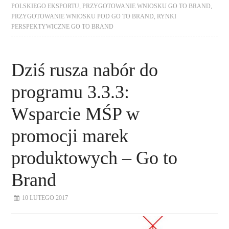
POLSKIEGO EKSPORTU
,
PRZYGOTOWANIE WNIOSKU GO TO BRAND
,
PRZYGOTOWANIE WNIOSKU POD GO TO BRAND
,
RYNKI
PERSPEKTYWICZNE GO TO BRAND
Dziś rusza nabór do
programu 3.3.3:
Wsparcie MŚP w
promocji marek
produktowych – Go to
Brand
10 LUTEGO 2017