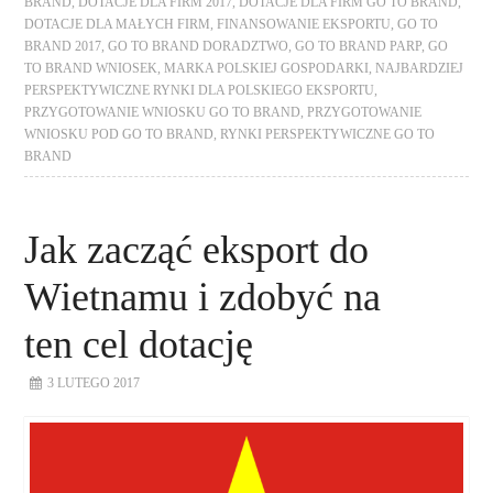
BRAND
,
DOTACJE DLA FIRM 2017
,
DOTACJE DLA FIRM GO TO BRAND
,
DOTACJE DLA MAŁYCH FIRM
,
FINANSOWANIE EKSPORTU
,
GO TO
BRAND 2017
,
GO TO BRAND DORADZTWO
,
GO TO BRAND PARP
,
GO
TO BRAND WNIOSEK
,
MARKA POLSKIEJ GOSPODARKI
,
NAJBARDZIEJ
PERSPEKTYWICZNE RYNKI DLA POLSKIEGO EKSPORTU
,
PRZYGOTOWANIE WNIOSKU GO TO BRAND
,
PRZYGOTOWANIE
WNIOSKU POD GO TO BRAND
,
RYNKI PERSPEKTYWICZNE GO TO
BRAND
Jak zacząć eksport do
Wietnamu i zdobyć na
ten cel dotację
3 LUTEGO 2017