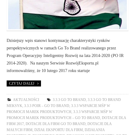
Dzisiejszy wpis stanowi kontynuację charakterystyki rynków
perspektywicznych w ramach Go To Brand realizowanego przez
Program Operacyjny Inteligentny Rozwój na lata 2014-2020 (PO IR
2014-2020). Na naszym Serwisie RozwójEksportu.pl
informowaliśmy, że 10 lutego 2017 roku startuje
CZYTAJ DALEJ
AKTUALNOŚCI
3.3.3 GO TO BRAND
,
3.3.3 GO TO BRAND
MEKSYK
,
3.3.3 POIR – GO TO BRAND
,
3.3.3 WSPARCIE MŚP W
PROMOCJI MAREK PRODUKTOWYCH
,
3.3.3 WSPARCIE MŚP W
PROMOCJI MAREK PRODUKTOWYCH – GO TO BRAND
,
DOTACJE DLA
FIRM 2017
,
DOTACJE DLA FIRM GO TO BRAND
,
DOTACJE DLA
MAŁYCH FIRM
,
DZIAŁ EKSPORTU DLA FIRM
,
DZIAŁANIA