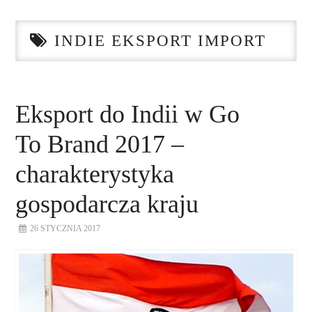
STRONA GŁÓWNA
INDIE EKSPORT IMPORT
O NAS
NASZE USŁUGI
Eksport do Indii w Go
DORADZTWO
To Brand 2017 –
PLAN ROZWOJU EKSPORTU
charakterystyka
gospodarcza kraju
PROEXIO
26 STYCZNIA 2017
KONTAKT