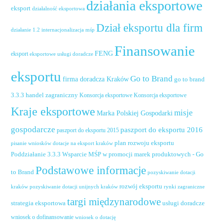
działania eksportowe
eksport
działalność eksportowa
Dział eksportu dla firm
działanie 1.2 internacjonalizacja mśp
Finansowanie
FENG
eksport
eksportowe usługi doradcze
eksportu
Go to Brand
firma doradcza Kraków
go to brand
handel zagraniczny
3.3.3
Konsorcja eksportowe
Konsorcja eksportowe
Kraje eksportowe
misje
Marka Polskiej Gospodarki
gospodarcze
paszport do eksportu 2016
paszport do eksportu 2015
plan rozwoju eksportu
pisanie wniosków dotacje na eksport kraków
Poddziałanie 3.3.3 Wsparcie MŚP w promocji marek produktowych - Go
Podstawowe informacje
to Brand
pozyskiwanie dotacji
rozwój eksportu
pozyskiwanie dotacji unijnych kraków
rynki zagraniczne
kraków
targi międzynarodowe
usługi doradcze
strategia eksportowa
wniosek o dofinansowanie
wniosek o dotację