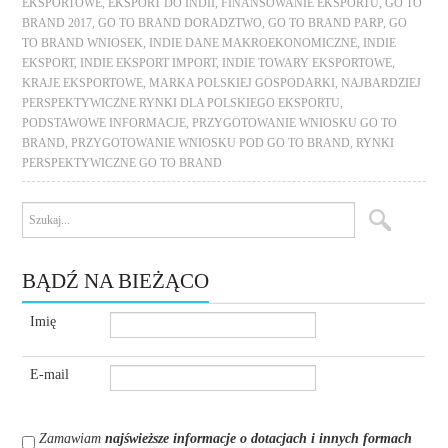
EKSPORTOWE
,
EKSPORT DO INDII
,
FINANSOWANIE EKSPORTU
,
GO TO
BRAND 2017
,
GO TO BRAND DORADZTWO
,
GO TO BRAND PARP
,
GO
TO BRAND WNIOSEK
,
INDIE DANE MAKROEKONOMICZNE
,
INDIE
EKSPORT
,
INDIE EKSPORT IMPORT
,
INDIE TOWARY EKSPORTOWE
,
KRAJE EKSPORTOWE
,
MARKA POLSKIEJ GOSPODARKI
,
NAJBARDZIEJ
PERSPEKTYWICZNE RYNKI DLA POLSKIEGO EKSPORTU
,
PODSTAWOWE INFORMACJE
,
PRZYGOTOWANIE WNIOSKU GO TO
BRAND
,
PRZYGOTOWANIE WNIOSKU POD GO TO BRAND
,
RYNKI
PERSPEKTYWICZNE GO TO BRAND
BĄDŹ NA BIEŻĄCO
Imię
E-mail
Zamawiam
najświeższe informacje o dotacjach i innych formach