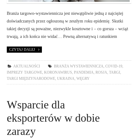
Branża targowo-wystawiennicza jest niewątpliwie jedną z najciężej
doświadczanych przez ogłoszoną w zeszłym roku epidemię. Skutki
takiej decyzji są poważne, niezwykle kosztowne i – co gorsza – wciąż
trwają, a ich końca nie widać… Pewną alternatywą i ratunkiem
CZYTAJ DALEJ
AKTUALNOŚCI
BRANŻA WYSTAWIENNICZA
,
COVID-19
,
IMPREZY TARGOWE
,
KORONAWIRUS
,
PANDEMIA
,
ROSJA
,
TARGI
,
TARGI MIĘDZYNARODOWE
,
UKRAINA
,
WĘGRY
Wsparcie dla
eksporterów w dobie
zarazy