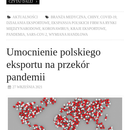
CZYTAJ DALEJ
AKTUALNOŚCI
BRANŻA MEDYCZNA
,
CHINY
,
COVID-19
,
DZIAŁANIA EKSPORTOWE
,
EKSPANSJA POLSKICH FIRM NA RYNKI
MIĘDZYNARODOWE
,
KORONAWIRUS
,
KRAJE EKSPORTOWE
,
PANDEMIA
,
SARS-COV-2
,
WYMIANA HANDLOWA
Umocnienie polskiego
eksportu na przekór
pandemii
27 WRZEŚNIA 2021