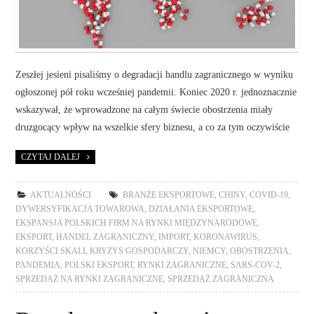
Zeszłej jesieni pisaliśmy o degradacji handlu zagranicznego w wyniku
ogłoszonej pół roku wcześniej pandemii. Koniec 2020 r. jednoznacznie
wskazywał, że wprowadzone na całym świecie obostrzenia miały
druzgocący wpływ na wszelkie sfery biznesu, a co za tym oczywiście
CZYTAJ DALEJ
AKTUALNOŚCI
BRANŻE EKSPORTOWE
,
CHINY
,
COVID-19
,
DYWERSYFIKACJA TOWAROWA
,
DZIAŁANIA EKSPORTOWE
,
EKSPANSJA POLSKICH FIRM NA RYNKI MIĘDZYNARODOWE
,
EKSPORT
,
HANDEL ZAGRANICZNY
,
IMPORT
,
KORONAWIRUS
,
KORZYŚCI SKALI
,
KRYZYS GOSPODARCZY
,
NIEMCY
,
OBOSTRZENIA
,
PANDEMIA
,
POLSKI EKSPORT
,
RYNKI ZAGRANICZNE
,
SARS-COV-2
,
SPRZEDAŻ NA RYNKI ZAGRANICZNE
,
SPRZEDAŻ ZAGRANICZNA