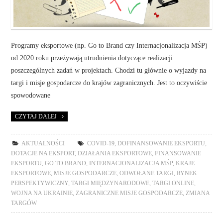
Programy eksportowe (np. Go to Brand czy Internacjonalizacja MŚP)
od 2020 roku przeżywają utrudnienia dotyczące realizacji
poszczególnych zadań w projektach. Chodzi tu głównie o wyjazdy na
targi i misje gospodarcze do krajów zagranicznych. Jest to oczywiście
spowodowane
CZYTAJ DALEJ
AKTUALNOŚCI
COVID-19
,
DOFINANSOWANIE EKSPORTU
,
DOTACJE NA EKSPORT
,
DZIAŁANIA EKSPORTOWE
,
FINANSOWANIE
EKSPORTU
,
GO TO BRAND
,
INTERNACJONALIZACJA MŚP
,
KRAJE
EKSPORTOWE
,
MISJE GOSPODARCZE
,
ODWOŁANE TARGI
,
RYNEK
PERSPEKTYWICZNY
,
TARGI MIĘDZYNARODOWE
,
TARGI ONLINE
,
WOJNA NA UKRAINIE
,
ZAGRANICZNE MISJE GOSPODARCZE
,
ZMIANA
TARGÓW