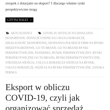
związek z dotacjami na eksport? I dlaczego właśnie rynki
perspektywiczne mogą
CZYTAJ DALEJ
AKTUALNOŚCI
COVID-19
,
DOTACJE NA DZIAŁANIA
EKSPORTOWE
,
DOTACJE UNIJNE NA USŁUGI DORADCZE
,
DZIAŁALNOŚĆ EKSPORTOWA
,
EKSPANSJA POLSKICH FIRM NA RYNKI
MIĘDZYNARODOWE
,
GO TO BRAND
,
GO TO BRAND RYNKI
PERSPEKTYWICZNE
,
PANDEMIA
,
RYNEK PERSPEKTYWICZNY
,
RYNKI
PERSPEKTYWICZNE GO TO BRAND
,
RYNKI PERSPEKTYWISTYCZNE
,
STRATEGIA WEJŚCIA
,
USŁUGA DORADCZA WEJŚCIA NA RYNEK
,
USŁUGI DORADCZE
,
WEJŚCIA NA RYNKI PERSPEKTYWICZNE
,
ZATOKA
PERSKA
Eksport w obliczu
COVID-19, czyli jak
organizować sprzedaż