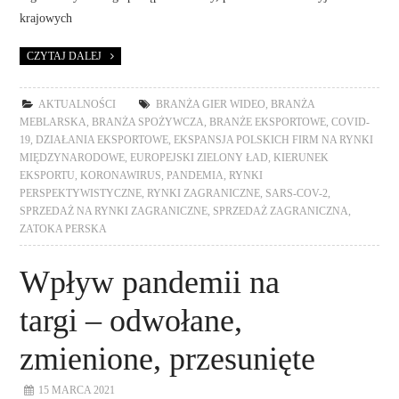
krajowych
CZYTAJ DALEJ
AKTUALNOŚCI
BRANŻA GIER WIDEO
,
BRANŻA
MEBLARSKA
,
BRANŻA SPOŻYWCZA
,
BRANŻE EKSPORTOWE
,
COVID-
19
,
DZIAŁANIA EKSPORTOWE
,
EKSPANSJA POLSKICH FIRM NA RYNKI
MIĘDZYNARODOWE
,
EUROPEJSKI ZIELONY ŁAD
,
KIERUNEK
EKSPORTU
,
KORONAWIRUS
,
PANDEMIA
,
RYNKI
PERSPEKTYWISTYCZNE
,
RYNKI ZAGRANICZNE
,
SARS-COV-2
,
SPRZEDAŻ NA RYNKI ZAGRANICZNE
,
SPRZEDAŻ ZAGRANICZNA
,
ZATOKA PERSKA
Wpływ pandemii na
targi – odwołane,
zmienione, przesunięte
15 MARCA 2021