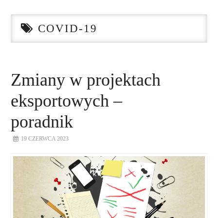
STRONA GŁÓWNA
COVID-19
O NAS
NASZE USŁUGI
Zmiany w projektach
DORADZTWO
eksportowych –
PLAN ROZWOJU EKSPORTU
poradnik
19 CZERWCA 2023
PROEXIO
KONTAKT