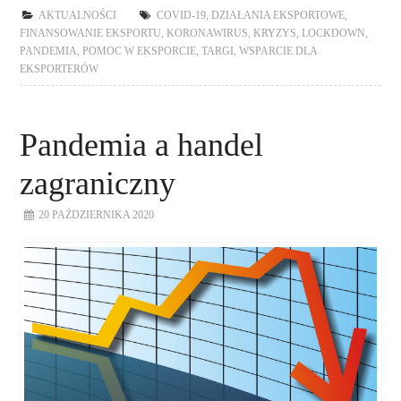
AKTUALNOŚCI
COVID-19
,
DZIAŁANIA EKSPORTOWE
,
FINANSOWANIE EKSPORTU
,
KORONAWIRUS
,
KRYZYS
,
LOCKDOWN
,
PANDEMIA
,
POMOC W EKSPORCIE
,
TARGI
,
WSPARCIE DLA
EKSPORTERÓW
Pandemia a handel
zagraniczny
20 PAŹDZIERNIKA 2020