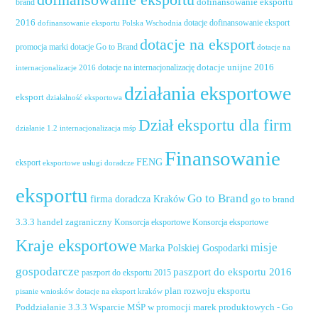
dofinansowanie eksportu
dofinansowanie eksportu
brand
2016
dotacje dofinansowanie eksport
dofinansowanie eksportu Polska Wschodnia
dotacje na eksport
promocja marki
dotacje Go to Brand
dotacje na
dotacje unijne 2016
dotacje na internacjonalizację
internacjonalizacje 2016
działania eksportowe
eksport
działalność eksportowa
Dział eksportu dla firm
działanie 1.2 internacjonalizacja mśp
Finansowanie
FENG
eksport
eksportowe usługi doradcze
eksportu
Go to Brand
firma doradcza Kraków
go to brand
handel zagraniczny
3.3.3
Konsorcja eksportowe
Konsorcja eksportowe
Kraje eksportowe
misje
Marka Polskiej Gospodarki
gospodarcze
paszport do eksportu 2016
paszport do eksportu 2015
plan rozwoju eksportu
pisanie wniosków dotacje na eksport kraków
Poddziałanie 3.3.3 Wsparcie MŚP w promocji marek produktowych - Go