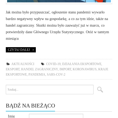
Jak można było przypuszczać, ogłoszenie stanu pandemii wywarło
bardzo negatywny wpływ na gospodarkę, a co za tym idzie, także na
handel zagraniczny. Skutki można było zauważyć już w marcu, co
potwierdziły dane Głównego Urzędu Statystycznego. Otóż w tamtym
miesiącu
CZYTAJ DALEJ
AKTUALNOŚCI
COVID-19
,
DZIAŁANIA EKSPORTOWE
,
EKSPORT
,
HANDEL ZAGRANICZNY
,
IMPORT
,
KORONAWIRUS
,
KRAJE
EKSPORTOWE
,
PANDEMIA
,
SARS-COV-2
BĄDŹ NA BIEŻĄCO
Imię