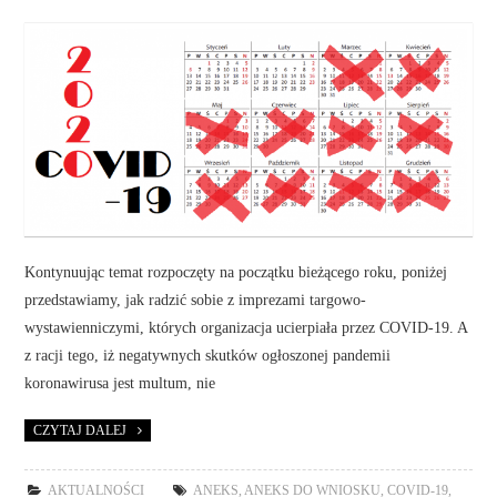
Kontynuując temat rozpoczęty na początku bieżącego roku, poniżej
przedstawiamy, jak radzić sobie z imprezami targowo-
wystawienniczymi, których organizacja ucierpiała przez COVID-19. A
z racji tego, iż negatywnych skutków ogłoszonej pandemii
koronawirusa jest multum, nie
CZYTAJ DALEJ
AKTUALNOŚCI
ANEKS
,
ANEKS DO WNIOSKU
,
COVID-19
,