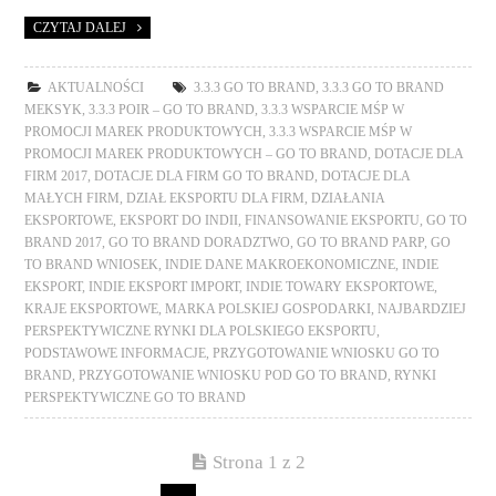
CZYTAJ DALEJ
AKTUALNOŚCI
3.3.3 GO TO BRAND
,
3.3.3 GO TO BRAND
MEKSYK
,
3.3.3 POIR – GO TO BRAND
,
3.3.3 WSPARCIE MŚP W
PROMOCJI MAREK PRODUKTOWYCH
,
3.3.3 WSPARCIE MŚP W
PROMOCJI MAREK PRODUKTOWYCH – GO TO BRAND
,
DOTACJE DLA
FIRM 2017
,
DOTACJE DLA FIRM GO TO BRAND
,
DOTACJE DLA
MAŁYCH FIRM
,
DZIAŁ EKSPORTU DLA FIRM
,
DZIAŁANIA
EKSPORTOWE
,
EKSPORT DO INDII
,
FINANSOWANIE EKSPORTU
,
GO TO
BRAND 2017
,
GO TO BRAND DORADZTWO
,
GO TO BRAND PARP
,
GO
TO BRAND WNIOSEK
,
INDIE DANE MAKROEKONOMICZNE
,
INDIE
EKSPORT
,
INDIE EKSPORT IMPORT
,
INDIE TOWARY EKSPORTOWE
,
KRAJE EKSPORTOWE
,
MARKA POLSKIEJ GOSPODARKI
,
NAJBARDZIEJ
PERSPEKTYWICZNE RYNKI DLA POLSKIEGO EKSPORTU
,
PODSTAWOWE INFORMACJE
,
PRZYGOTOWANIE WNIOSKU GO TO
BRAND
,
PRZYGOTOWANIE WNIOSKU POD GO TO BRAND
,
RYNKI
PERSPEKTYWICZNE GO TO BRAND
Strona 1 z 2