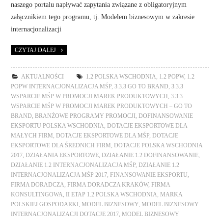
naszego portalu napływać zapytania związane z obligatoryjnym
załącznikiem tego programu, tj. Modelem biznesowym w zakresie
internacjonalizacji
CZYTAJ DALEJ
AKTUALNOŚCI
1.2 POLSKA WSCHODNIA
,
1.2 POPW
,
1.2
POPW INTERNACJONALIZACJA MŚP
,
3.3.3 GO TO BRAND
,
3.3.3
WSPARCIE MŚP W PROMOCJI MAREK PRODUKTOWYCH
,
3.3.3
WSPARCIE MŚP W PROMOCJI MAREK PRODUKTOWYCH – GO TO
BRAND
,
BRANŻOWE PROGRAMY PROMOCJI
,
DOFINANSOWANIE
EKSPORTU POLSKA WSCHODNIA
,
DOTACJE EKSPORTOWE DLA
MAŁYCH FIRM
,
DOTACJE EKSPORTOWE DLA MŚP
,
DOTACJE
EKSPORTOWE DLA ŚREDNICH FIRM
,
DOTACJE POLSKA WSCHODNIA
2017
,
DZIAŁANIA EKSPORTOWE
,
DZIAŁANIE 1.2 DOFINANSOWANIE
,
DZIAŁANIE 1.2 INTERNACJONALIZACJA MŚP
,
DZIAŁANIE 1.2
INTERNACJONALIZACJA MŚP 2017
,
FINANSOWANIE EKSPORTU
,
FIRMA DORADCZA
,
FIRMA DORADCZA KRAKÓW
,
FIRMA
KONSULTINGOWA
,
II ETAP 1.2 POLSKA WSCHODNIA
,
MARKA
POLSKIEJ GOSPODARKI
,
MODEL BIZNESOWY
,
MODEL BIZNESOWY
INTERNACJONALIZACJI DOTACJE 2017
,
MODEL BIZNESOWY