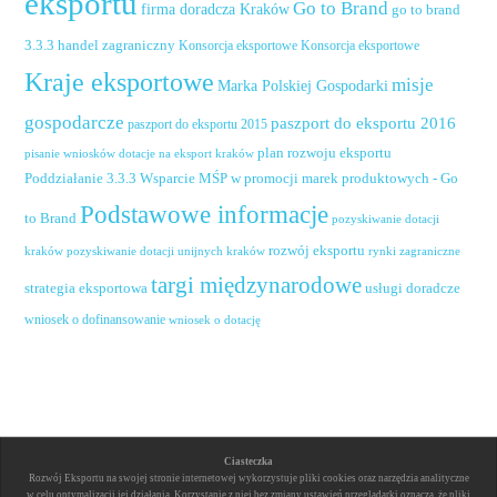
eksportu
Go to Brand
firma doradcza Kraków
go to brand
handel zagraniczny
3.3.3
Konsorcja eksportowe
Konsorcja eksportowe
Kraje eksportowe
misje
Marka Polskiej Gospodarki
gospodarcze
paszport do eksportu 2016
paszport do eksportu 2015
plan rozwoju eksportu
pisanie wniosków dotacje na eksport kraków
Poddziałanie 3.3.3 Wsparcie MŚP w promocji marek produktowych - Go
Podstawowe informacje
to Brand
pozyskiwanie dotacji
rozwój eksportu
pozyskiwanie dotacji unijnych kraków
rynki zagraniczne
kraków
targi międzynarodowe
usługi doradcze
strategia eksportowa
wniosek o dofinansowanie
wniosek o dotację
Ciasteczka
Rozwój Eksportu na swojej stronie internetowej wykorzystuje pliki cookies oraz narzędzia analityczne
w celu optymalizacji jej działania. Korzystanie z niej bez zmiany ustawień przeglądarki oznacza, że pliki