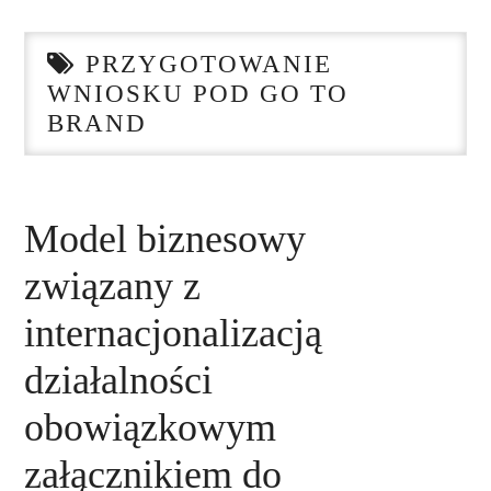
STRONA GŁÓWNA
PRZYGOTOWANIE
O NAS
WNIOSKU POD GO TO
BRAND
NASZE USŁUGI
DORADZTWO
Model biznesowy
PLAN ROZWOJU EKSPORTU
związany z
PROEXIO
internacjonalizacją
działalności
KONTAKT
obowiązkowym
załącznikiem do