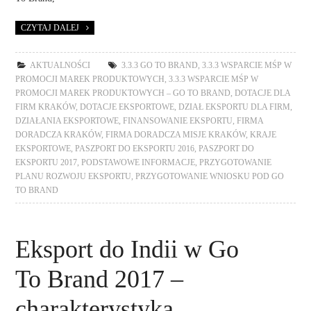
CZYTAJ DALEJ
AKTUALNOŚCI
3.3.3 GO TO BRAND
,
3.3.3 WSPARCIE MŚP W
PROMOCJI MAREK PRODUKTOWYCH
,
3.3.3 WSPARCIE MŚP W
PROMOCJI MAREK PRODUKTOWYCH – GO TO BRAND
,
DOTACJE DLA
FIRM KRAKÓW
,
DOTACJE EKSPORTOWE
,
DZIAŁ EKSPORTU DLA FIRM
,
DZIAŁANIA EKSPORTOWE
,
FINANSOWANIE EKSPORTU
,
FIRMA
DORADCZA KRAKÓW
,
FIRMA DORADCZA MISJE KRAKÓW
,
KRAJE
EKSPORTOWE
,
PASZPORT DO EKSPORTU 2016
,
PASZPORT DO
EKSPORTU 2017
,
PODSTAWOWE INFORMACJE
,
PRZYGOTOWANIE
PLANU ROZWOJU EKSPORTU
,
PRZYGOTOWANIE WNIOSKU POD GO
TO BRAND
Eksport do Indii w Go
To Brand 2017 –
charakterystyka