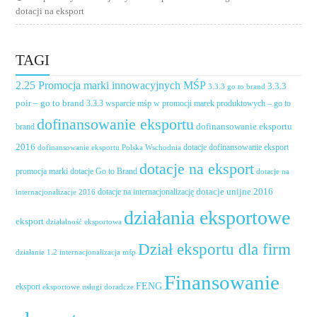
dotacji na eksport
TAGI
2.25 Promocja marki innowacyjnych MŚP
3.3.3
3.3.3 go to brand
poir – go to brand
3.3.3 wsparcie mśp w promocji marek produktowych – go to
dofinansowanie eksportu
dofinansowanie eksportu
brand
2016
dotacje dofinansowanie eksport
dofinansowanie eksportu Polska Wschodnia
dotacje na eksport
promocja marki
dotacje Go to Brand
dotacje na
dotacje unijne 2016
dotacje na internacjonalizację
internacjonalizacje 2016
działania eksportowe
eksport
działalność eksportowa
Dział eksportu dla firm
działanie 1.2 internacjonalizacja mśp
Finansowanie
FENG
eksport
eksportowe usługi doradcze