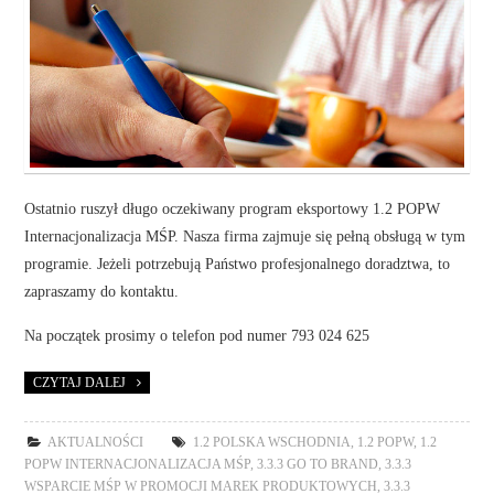
Ostatnio ruszył długo oczekiwany program eksportowy 1.2 POPW
Internacjonalizacja MŚP. Nasza firma zajmuje się pełną obsługą w tym
programie. Jeżeli potrzebują Państwo profesjonalnego doradztwa, to
zapraszamy do kontaktu.
Na początek prosimy o telefon pod numer 793 024 625
CZYTAJ DALEJ
AKTUALNOŚCI
1.2 POLSKA WSCHODNIA
,
1.2 POPW
,
1.2
POPW INTERNACJONALIZACJA MŚP
,
3.3.3 GO TO BRAND
,
3.3.3
WSPARCIE MŚP W PROMOCJI MAREK PRODUKTOWYCH
,
3.3.3