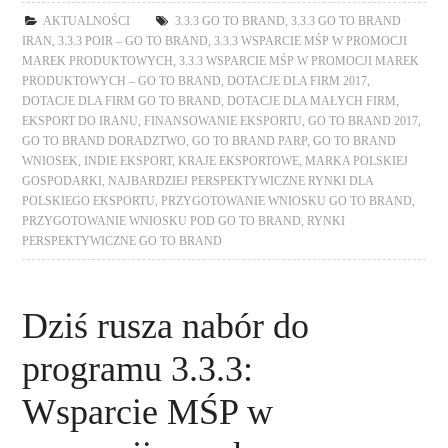
AKTUALNOŚCI
3.3.3 GO TO BRAND
,
3.3.3 GO TO BRAND
IRAN
,
3.3.3 POIR – GO TO BRAND
,
3.3.3 WSPARCIE MŚP W PROMOCJI
MAREK PRODUKTOWYCH
,
3.3.3 WSPARCIE MŚP W PROMOCJI MAREK
PRODUKTOWYCH – GO TO BRAND
,
DOTACJE DLA FIRM 2017
,
DOTACJE DLA FIRM GO TO BRAND
,
DOTACJE DLA MAŁYCH FIRM
,
EKSPORT DO IRANU
,
FINANSOWANIE EKSPORTU
,
GO TO BRAND 2017
,
GO TO BRAND DORADZTWO
,
GO TO BRAND PARP
,
GO TO BRAND
WNIOSEK
,
INDIE EKSPORT
,
KRAJE EKSPORTOWE
,
MARKA POLSKIEJ
GOSPODARKI
,
NAJBARDZIEJ PERSPEKTYWICZNE RYNKI DLA
POLSKIEGO EKSPORTU
,
PRZYGOTOWANIE WNIOSKU GO TO BRAND
,
PRZYGOTOWANIE WNIOSKU POD GO TO BRAND
,
RYNKI
PERSPEKTYWICZNE GO TO BRAND
Dziś rusza nabór do
programu 3.3.3:
Wsparcie MŚP w