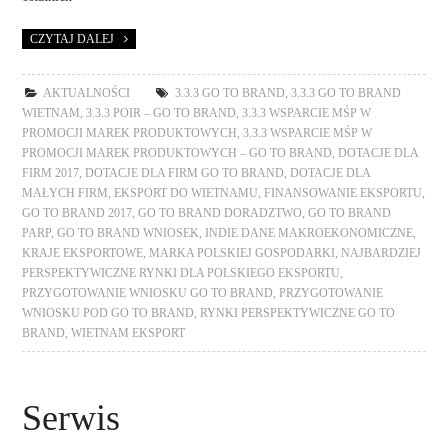
CZYTAJ DALEJ
AKTUALNOŚCI
3.3.3 GO TO BRAND
,
3.3.3 GO TO BRAND
WIETNAM
,
3.3.3 POIR – GO TO BRAND
,
3.3.3 WSPARCIE MŚP W
PROMOCJI MAREK PRODUKTOWYCH
,
3.3.3 WSPARCIE MŚP W
PROMOCJI MAREK PRODUKTOWYCH – GO TO BRAND
,
DOTACJE DLA
FIRM 2017
,
DOTACJE DLA FIRM GO TO BRAND
,
DOTACJE DLA
MAŁYCH FIRM
,
EKSPORT DO WIETNAMU
,
FINANSOWANIE EKSPORTU
,
GO TO BRAND 2017
,
GO TO BRAND DORADZTWO
,
GO TO BRAND
PARP
,
GO TO BRAND WNIOSEK
,
INDIE DANE MAKROEKONOMICZNE
,
KRAJE EKSPORTOWE
,
MARKA POLSKIEJ GOSPODARKI
,
NAJBARDZIEJ
PERSPEKTYWICZNE RYNKI DLA POLSKIEGO EKSPORTU
,
PRZYGOTOWANIE WNIOSKU GO TO BRAND
,
PRZYGOTOWANIE
WNIOSKU POD GO TO BRAND
,
RYNKI PERSPEKTYWICZNE GO TO
BRAND
,
WIETNAM EKSPORT
Serwis