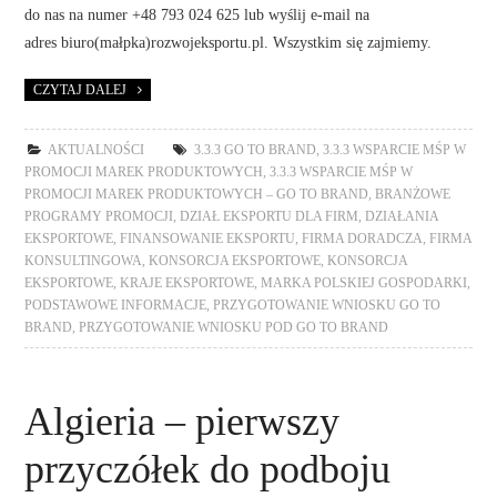
do nas na numer +48 793 024 625 lub wyślij e-mail na
adres biuro(małpka)rozwojeksportu.pl. Wszystkim się zajmiemy.
CZYTAJ DALEJ
AKTUALNOŚCI
3.3.3 GO TO BRAND
,
3.3.3 WSPARCIE MŚP W
PROMOCJI MAREK PRODUKTOWYCH
,
3.3.3 WSPARCIE MŚP W
PROMOCJI MAREK PRODUKTOWYCH – GO TO BRAND
,
BRANŻOWE
PROGRAMY PROMOCJI
,
DZIAŁ EKSPORTU DLA FIRM
,
DZIAŁANIA
EKSPORTOWE
,
FINANSOWANIE EKSPORTU
,
FIRMA DORADCZA
,
FIRMA
KONSULTINGOWA
,
KONSORCJA EKSPORTOWE
,
KONSORCJA
EKSPORTOWE
,
KRAJE EKSPORTOWE
,
MARKA POLSKIEJ GOSPODARKI
,
PODSTAWOWE INFORMACJE
,
PRZYGOTOWANIE WNIOSKU GO TO
BRAND
,
PRZYGOTOWANIE WNIOSKU POD GO TO BRAND
Algieria – pierwszy
przyczółek do podboju