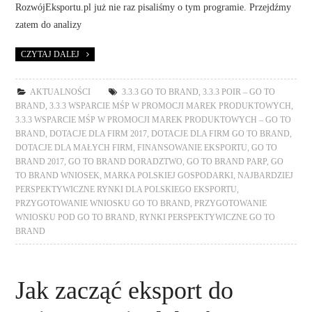
RozwójEksportu.pl już nie raz pisaliśmy o tym programie. Przejdźmy
zatem do analizy
CZYTAJ DALEJ
AKTUALNOŚCI
3.3.3 GO TO BRAND
,
3.3.3 POIR – GO TO
BRAND
,
3.3.3 WSPARCIE MŚP W PROMOCJI MAREK PRODUKTOWYCH
,
3.3.3 WSPARCIE MŚP W PROMOCJI MAREK PRODUKTOWYCH – GO TO
BRAND
,
DOTACJE DLA FIRM 2017
,
DOTACJE DLA FIRM GO TO BRAND
,
DOTACJE DLA MAŁYCH FIRM
,
FINANSOWANIE EKSPORTU
,
GO TO
BRAND 2017
,
GO TO BRAND DORADZTWO
,
GO TO BRAND PARP
,
GO
TO BRAND WNIOSEK
,
MARKA POLSKIEJ GOSPODARKI
,
NAJBARDZIEJ
PERSPEKTYWICZNE RYNKI DLA POLSKIEGO EKSPORTU
,
PRZYGOTOWANIE WNIOSKU GO TO BRAND
,
PRZYGOTOWANIE
WNIOSKU POD GO TO BRAND
,
RYNKI PERSPEKTYWICZNE GO TO
BRAND
Jak zacząć eksport do