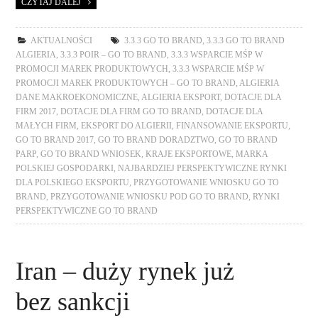
CZYTAJ DALEJ
AKTUALNOŚCI
3.3.3 GO TO BRAND
,
3.3.3 GO TO BRAND
ALGIERIA
,
3.3.3 POIR – GO TO BRAND
,
3.3.3 WSPARCIE MŚP W
PROMOCJI MAREK PRODUKTOWYCH
,
3.3.3 WSPARCIE MŚP W
PROMOCJI MAREK PRODUKTOWYCH – GO TO BRAND
,
ALGIERIA
DANE MAKROEKONOMICZNE
,
ALGIERIA EKSPORT
,
DOTACJE DLA
FIRM 2017
,
DOTACJE DLA FIRM GO TO BRAND
,
DOTACJE DLA
MAŁYCH FIRM
,
EKSPORT DO ALGIERII
,
FINANSOWANIE EKSPORTU
,
GO TO BRAND 2017
,
GO TO BRAND DORADZTWO
,
GO TO BRAND
PARP
,
GO TO BRAND WNIOSEK
,
KRAJE EKSPORTOWE
,
MARKA
POLSKIEJ GOSPODARKI
,
NAJBARDZIEJ PERSPEKTYWICZNE RYNKI
DLA POLSKIEGO EKSPORTU
,
PRZYGOTOWANIE WNIOSKU GO TO
BRAND
,
PRZYGOTOWANIE WNIOSKU POD GO TO BRAND
,
RYNKI
PERSPEKTYWICZNE GO TO BRAND
Iran – duży rynek już
bez sankcji