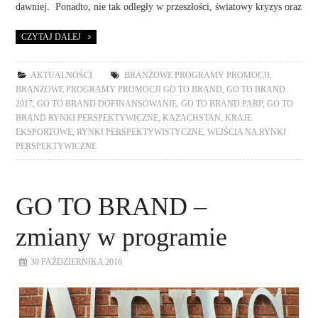
dawniej. Ponadto, nie tak odległy w przeszłości, światowy kryzys oraz
CZYTAJ DALEJ
AKTUALNOŚCI
BRANŻOWE PROGRAMY PROMOCJI
,
BRANŻOWE PROGRAMY PROMOCJI GO TO BRAND
,
GO TO BRAND
2017
,
GO TO BRAND DOFINANSOWANIE
,
GO TO BRAND PARP
,
GO TO
BRAND RYNKI PERSPEKTYWICZNE
,
KAZACHSTAN
,
KRAJE
EKSPORTOWE
,
RYNKI PERSPEKTYWISTYCZNE
,
WEJŚCIA NA RYNKI
PERSPEKTYWICZNE
GO TO BRAND –
zmiany w programie
30 PAŹDZIERNIKA 2016