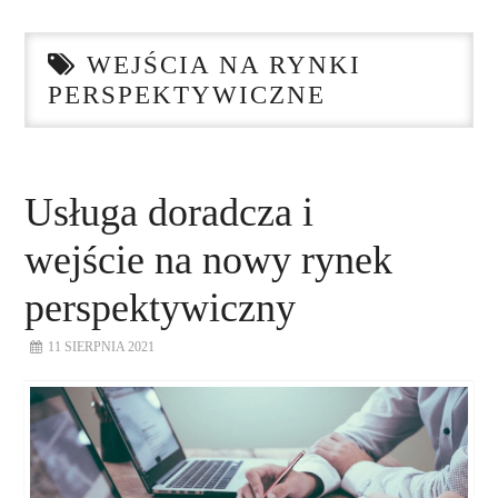
STRONA GŁÓWNA
WEJŚCIA NA RYNKI
O NAS
PERSPEKTYWICZNE
NASZE USŁUGI
DORADZTWO
Usługa doradcza i
wejście na nowy rynek
PLAN ROZWOJU EKSPORTU
perspektywiczny
PROEXIO
11 SIERPNIA 2021
KONTAKT