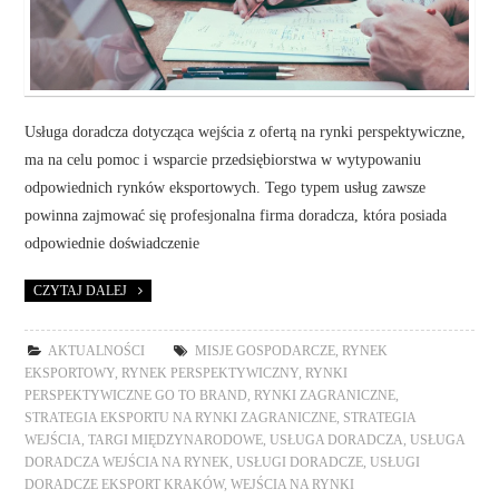
Usługa doradcza dotycząca wejścia z ofertą na rynki perspektywiczne,
ma na celu pomoc i wsparcie przedsiębiorstwa w wytypowaniu
odpowiednich rynków eksportowych. Tego typem usług zawsze
powinna zajmować się profesjonalna firma doradcza, która posiada
odpowiednie doświadczenie
CZYTAJ DALEJ
AKTUALNOŚCI
MISJE GOSPODARCZE
,
RYNEK
EKSPORTOWY
,
RYNEK PERSPEKTYWICZNY
,
RYNKI
PERSPEKTYWICZNE GO TO BRAND
,
RYNKI ZAGRANICZNE
,
STRATEGIA EKSPORTU NA RYNKI ZAGRANICZNE
,
STRATEGIA
WEJŚCIA
,
TARGI MIĘDZYNARODOWE
,
USŁUGA DORADCZA
,
USŁUGA
DORADCZA WEJŚCIA NA RYNEK
,
USŁUGI DORADCZE
,
USŁUGI
DORADCZE EKSPORT KRAKÓW
,
WEJŚCIA NA RYNKI