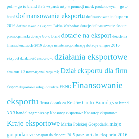
poir – go to brand
3.3.3 wsparcie mśp w promocji marek produktowych – go to
dofinansowanie eksportu
dofinansowanie eksportu
brand
2016
dotacje dofinansowanie eksport
dofinansowanie eksportu Polska Wschodnia
dotacje na eksport
promocja marki
dotacje Go to Brand
dotacje na
dotacje unijne 2016
dotacje na internacjonalizację
internacjonalizacje 2016
działania eksportowe
eksport
działalność eksportowa
Dział eksportu dla firm
działanie 1.2 internacjonalizacja mśp
Finansowanie
FENG
eksport
eksportowe usługi doradcze
eksportu
Go to Brand
firma doradcza Kraków
go to brand
handel zagraniczny
3.3.3
Konsorcja eksportowe
Konsorcja eksportowe
Kraje eksportowe
misje
Marka Polskiej Gospodarki
gospodarcze
paszport do eksportu 2016
paszport do eksportu 2015