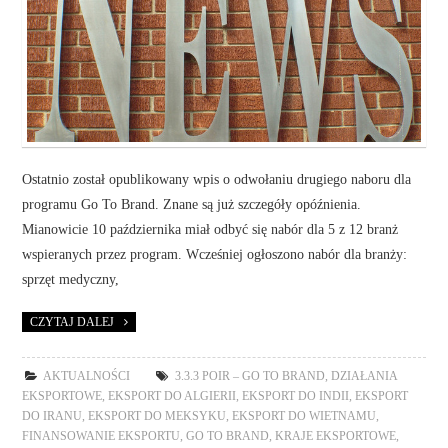
Ostatnio został opublikowany wpis o odwołaniu drugiego naboru dla
programu Go To Brand. Znane są już szczegóły opóźnienia.
Mianowicie 10 października miał odbyć się nabór dla 5 z 12 branż
wspieranych przez program. Wcześniej ogłoszono nabór dla branży:
sprzęt medyczny,
CZYTAJ DALEJ
AKTUALNOŚCI
3.3.3 POIR – GO TO BRAND
,
DZIAŁANIA
EKSPORTOWE
,
EKSPORT DO ALGIERII
,
EKSPORT DO INDII
,
EKSPORT
DO IRANU
,
EKSPORT DO MEKSYKU
,
EKSPORT DO WIETNAMU
,
FINANSOWANIE EKSPORTU
,
GO TO BRAND
,
KRAJE EKSPORTOWE
,