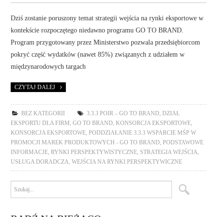
Dziś zostanie poruszony temat strategii wejścia na rynki eksportowe w
kontekście rozpoczętego niedawno programu GO TO BRAND.
Program przygotowany przez Ministerstwo pozwala przedsiębiorcom
pokryć część wydatków (nawet 85%) związanych z udziałem w
międzynarodowych targach
CZYTAJ DALEJ
BEZ KATEGORII
3.3.3 POIR – GO TO BRAND
,
DZIAŁ
EKSPORTU DLA FIRM
,
GO TO BRAND
,
KONSORCJA EKSPORTOWE
,
KONSORCJA EKSPORTOWE
,
PODDZIAŁANIE 3.3.3 WSPARCIE MŚP W
PROMOCJI MAREK PRODUKTOWYCH - GO TO BRAND
,
PODSTAWOWE
INFORMACJE
,
RYNKI PERSPEKTYWISTYCZNE
,
STRATEGIA WEJŚCIA
,
USŁUGA DORADCZA
,
WEJŚCIA NA RYNKI PERSPEKTYWICZNE