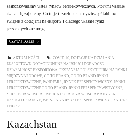
zaanonsowaliśmy wątek rynków perspektywicznych, którymi właśnie
dzisiaj się zajmiemy. Co to jest rynek perspektywiczny? Jaki ma
związek z dotacjami na eksport? I dlaczego właśnie rynki
perspektywiczne mogą
CZYTAJ DALEJ
AKTUALNOŚCI
COVID-19
,
DOTACJE NA DZIAŁANIA
EKSPORTOWE
,
DOTACJE UNIJNE NA USŁUGI DORADCZE
,
DZIAŁALNOŚĆ EKSPORTOWA
,
EKSPANSJA POLSKICH FIRM NA RYNKI
MIĘDZYNARODOWE
,
GO TO BRAND
,
GO TO BRAND RYNKI
PERSPEKTYWICZNE
,
PANDEMIA
,
RYNEK PERSPEKTYWICZNY
,
RYNKI
PERSPEKTYWICZNE GO TO BRAND
,
RYNKI PERSPEKTYWISTYCZNE
,
STRATEGIA WEJŚCIA
,
USŁUGA DORADCZA WEJŚCIA NA RYNEK
,
USŁUGI DORADCZE
,
WEJŚCIA NA RYNKI PERSPEKTYWICZNE
,
ZATOKA
PERSKA
Kazachstan –