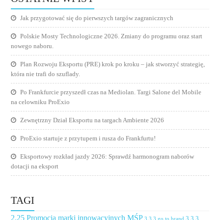
Jak przygotować się do pierwszych targów zagranicznych
Polskie Mosty Technologiczne 2026. Zmiany do programu oraz start
nowego naboru.
Plan Rozwoju Eksportu (PRE) krok po kroku – jak stworzyć strategię,
która nie trafi do szuflady.
Po Frankfurcie przyszedł czas na Mediolan. Targi Salone del Mobile
na celowniku ProExio
Zewnętrzny Dział Eksportu na targach Ambiente 2026
ProExio startuje z przytupem i rusza do Frankfurtu!
Eksportowy rozkład jazdy 2026: Sprawdź harmonogram naborów
dotacji na eksport
TAGI
2.25 Promocja marki innowacyjnych MŚP
3.3.3
3.3.3 go to brand