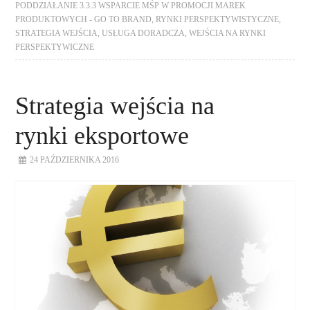
PODDZIAŁANIE 3.3.3 WSPARCIE MŚP W PROMOCJI MAREK
PRODUKTOWYCH - GO TO BRAND
,
RYNKI PERSPEKTYWISTYCZNE
,
STRATEGIA WEJŚCIA
,
USŁUGA DORADCZA
,
WEJŚCIA NA RYNKI
PERSPEKTYWICZNE
Strategia wejścia na
rynki eksportowe
24 PAŹDZIERNIKA 2016