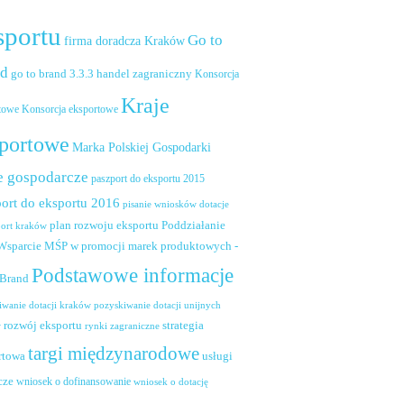
sportu
Go to
firma doradcza Kraków
nd
handel zagraniczny
go to brand 3.3.3
Konsorcja
Kraje
towe
Konsorcja eksportowe
portowe
Marka Polskiej Gospodarki
e gospodarcze
paszport do eksportu 2015
ort do eksportu 2016
pisanie wniosków dotacje
plan rozwoju eksportu
Poddziałanie
port kraków
 Wsparcie MŚP w promocji marek produktowych -
Podstawowe informacje
 Brand
pozyskiwanie dotacji unijnych
iwanie dotacji kraków
rozwój eksportu
strategia
w
rynki zagraniczne
targi międzynarodowe
usługi
rtowa
cze
wniosek o dofinansowanie
wniosek o dotację