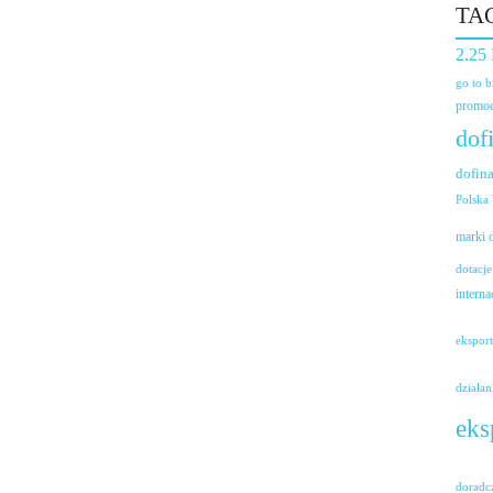
TA
2.25
go to 
promoc
dof
dofin
Polska
marki
dotacje
interna
ekspor
działan
eks
doradc