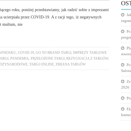
OS
ącego roku, poniżej przedstawiamy, jak radzić sobie z imprezami
Ja
a ucierpiała przez COVID-19. A z racji tego, iż negatywnych
zagra
t multum, nie
Po
progr
Pl
 WNIOSKU
,
COVID-19
,
GO TO BRAND TARGI
,
IMPREZY TARGOWE
stworz
ARGI
,
PANDEMIA
,
PRZEŁOŻONE TARGI
,
REZYGNACJA Z TARGÓW
,
ĘDZYNARODOWE
,
TARGI ONLINE
,
ZMIANA TARGÓW
Po
Salon
Ze
2026
Pr
Ek
harmo