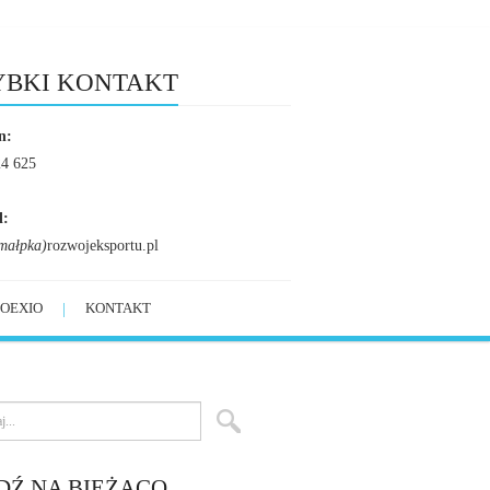
YBKI KONTAKT
n:
24 625
l:
małpka)
rozwojeksportu.pl
OEXIO
KONTAKT
DŹ NA BIEŻĄCO