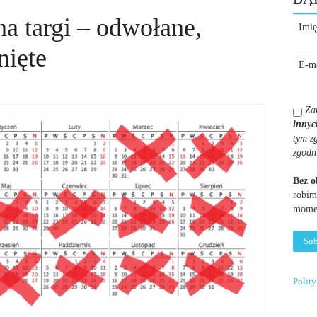
a targi – odwołane,
Imię
nięte
E-ma
Za
innyc
tym z
zgodn
Bez 
robim
momen
Polit