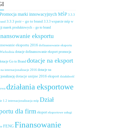
GI
 Promocja marki innowacyjnych MŚP
3.3.3
3.3.3 poir – go to brand
brand
3.3.3 wsparcie mśp w
ji marek produktowych – go to brand
inansowanie eksportu
ansowanie eksportu 2016
dofinansowanie eksportu
dotacje dofinansowanie eksport promocja
 Wschodnia
dotacje na eksport
dotacje Go to Brand
dotacje na
 na internacjonalizacje 2016
dotacje unijne 2016 eksport
cjonalizację
działalność
działania eksportowe
towa
Dział
ie 1.2 internacjonalizacja mśp
portu dla firm
eksport
eksportowe usługi
Finansowanie
FENG
ze