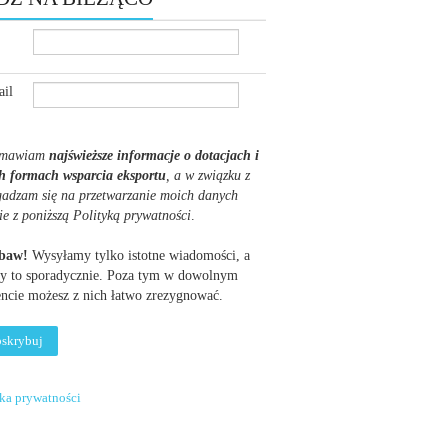
il
mawiam
najświeższe informacje o dotacjach i
h formach wsparcia eksportu
, a w związku z
gadzam się na przetwarzanie moich danych
ie z poniższą Polityką prywatności
.
obaw!
Wysyłamy tylko istotne wiadomości, a
y to sporadycznie. Poza tym w dowolnym
cie możesz z nich łatwo zrezygnować.
yka prywatności