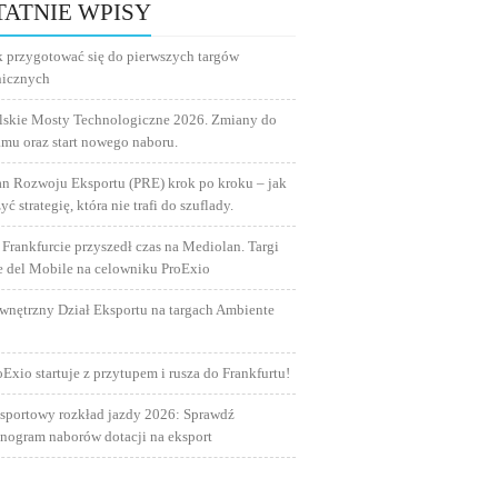
TATNIE WPISY
k przygotować się do pierwszych targów
nicznych
lskie Mosty Technologiczne 2026. Zmiany do
amu oraz start nowego naboru.
an Rozwoju Eksportu (PRE) krok po kroku – jak
yć strategię, która nie trafi do szuflady.
 Frankfurcie przyszedł czas na Mediolan. Targi
e del Mobile na celowniku ProExio
wnętrzny Dział Eksportu na targach Ambiente
oExio startuje z przytupem i rusza do Frankfurtu!
sportowy rozkład jazdy 2026: Sprawdź
nogram naborów dotacji na eksport