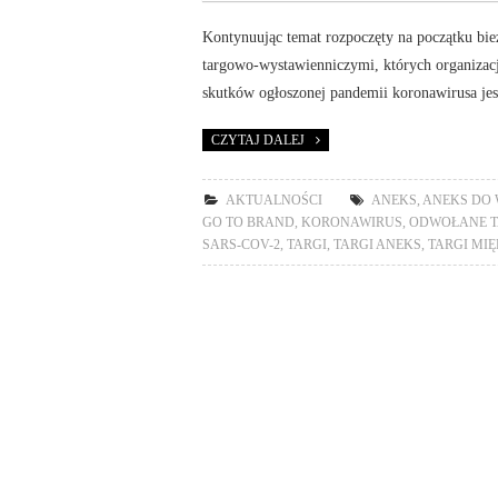
Kontynuując temat rozpoczęty na początku bież
targowo-wystawienniczymi, których organizacj
skutków ogłoszonej pandemii koronawirusa jes
CZYTAJ DALEJ
AKTUALNOŚCI
ANEKS
,
ANEKS DO
GO TO BRAND
,
KORONAWIRUS
,
ODWOŁANE T
SARS-COV-2
,
TARGI
,
TARGI ANEKS
,
TARGI MI