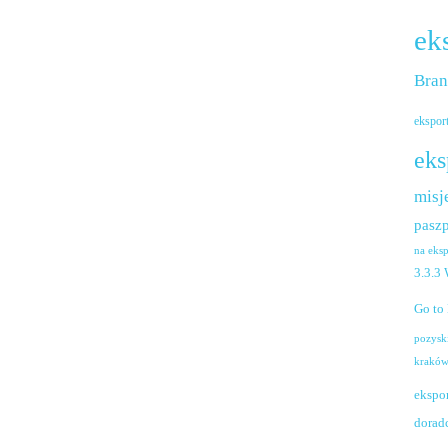
ek
Bra
ekspor
eks
misj
paszp
na eks
3.3.3
Go to
pozysk
krakó
ekspo
dorad