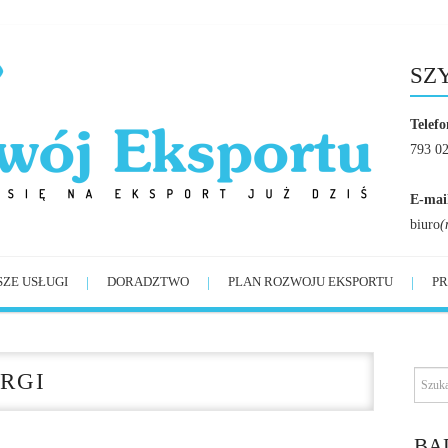
SZ
Telefo
793 0
E-mai
biuro
(
SZE USŁUGI
DORADZTWO
PLAN ROZWOJU EKSPORTU
PR
RGI
BĄ