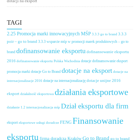
dotacji na eksport
TAGI
2.25 Promocja marki innowacyjnych MŚP
3.3.3
3.3.3 go to brand
poir – go to brand
3.3.3 wsparcie mśp w promocji marek produktowych – go to
dofinansowanie eksportu
dofinansowanie eksportu
brand
2016
dotacje dofinansowanie eksport
dofinansowanie eksportu Polska Wschodnia
dotacje na eksport
promocja marki
dotacje Go to Brand
dotacje na
dotacje unijne 2016
dotacje na internacjonalizację
internacjonalizacje 2016
działania eksportowe
eksport
działalność eksportowa
Dział eksportu dla firm
działanie 1.2 internacjonalizacja mśp
Finansowanie
FENG
eksport
eksportowe usługi doradcze
eksportu
Go to Brand
firma doradcza Kraków
go to brand