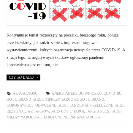
Kontynuując temat rozpoczęty na początku bieżącego roku, poniżej
przedstawiamy, jak radzić sobie z imprezami targowo-
wystawienniczymi, których organizacja ucierpiała przez COVID-19. A
z racji tego, iż negatywnych skutków ogłoszonej pandemii
koronawirusa jest multum, nie
CZYTAJ DALEJ
AKTUALNOŚCI
ANEKS
,
ANEKS DO WNIOSKU
,
COVID-19
,
GO TO BRAND TARGI
,
IMPREZY TARGOWE GO TO BRAND
,
KORONAWIRUS
,
ODWOŁANE TARGI
,
PANDEMIA
,
PRZEŁOŻONE TARGI
,
REZYGNACJA Z TARGÓW
,
SARS-COV-2
,
TARGI
,
TARGI ANEKS
,
TARGI
MIĘDZYNARODOWE
,
TARGI ONLINE
,
ZMIANA TARGÓW