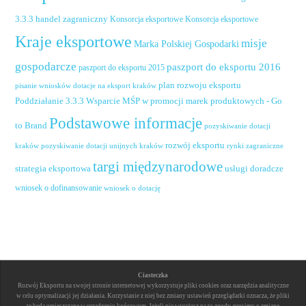
handel zagraniczny
3.3.3
Konsorcja eksportowe
Konsorcja eksportowe
Kraje eksportowe
misje
Marka Polskiej Gospodarki
gospodarcze
paszport do eksportu 2016
paszport do eksportu 2015
plan rozwoju eksportu
pisanie wniosków dotacje na eksport kraków
Poddziałanie 3.3.3 Wsparcie MŚP w promocji marek produktowych - Go
Podstawowe informacje
to Brand
pozyskiwanie dotacji
rozwój eksportu
pozyskiwanie dotacji unijnych kraków
rynki zagraniczne
kraków
targi międzynarodowe
usługi doradcze
strategia eksportowa
wniosek o dofinansowanie
wniosek o dotację
Ciasteczka
Rozwój Eksportu na swojej stronie internetowej wykorzystuje pliki cookies oraz narzędzia analityczne
w celu optymalizacji jej działania. Korzystanie z niej bez zmiany ustawień przeglądarki oznacza, że pliki
te będą umieszczane w urządzeniu końcowym. Jeżeli nie wyrażasz na to zgody, prosimy o zmianę