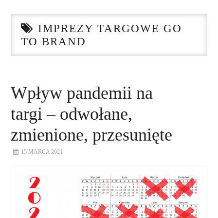
STRONA GŁÓWNA
IMPREZY TARGOWE GO
O NAS
TO BRAND
NASZE USŁUGI
DORADZTWO
Wpływ pandemii na
targi – odwołane,
PLAN ROZWOJU EKSPORTU
zmienione, przesunięte
PROEXIO
15 MARCA 2021
KONTAKT