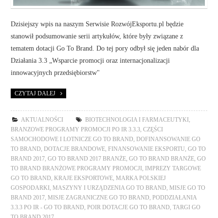
Dzisiejszy wpis na naszym Serwisie RozwójEksportu.pl będzie
stanowił podsumowanie serii artykułów, które były związane z
tematem dotacji Go To Brand. Do tej pory odbył się jeden nabór dla
Działania 3.3 „Wsparcie promocji oraz internacjonalizacji
innowacyjnych przedsiębiorstw"
CZYTAJ DALEJ
AKTUALNOŚCI
BIOTECHNOLOGIA I FARMACEUTYKI
,
BRANZOWE PROGRAMY PROMOCJI PO IR 3.3.3
,
CZĘŚCI
SAMOCHODOWE I LOTNICZE GO TO BRAND
,
DOFINANSOWANIE GO
TO BRAND
,
DOTACJE BRANDOWE
,
FINANSOWANIE EKSPORTU
,
GO TO
BRAND 2017
,
GO TO BRAND 2017 BRANŻE
,
GO TO BRAND BRANŻE
,
GO
TO BRAND BRANŻOWE PROGRAMY PROMOCJI
,
IMPREZY TARGOWE
GO TO BRAND
,
KRAJE EKSPORTOWE
,
MARKA POLSKIEJ
GOSPODARKI
,
MASZYNY I URZĄDZENIA GO TO BRAND
,
MISJE GO TO
BRAND 2017
,
MISJE ZAGRANICZNE GO TO BRAND
,
PODDZIAŁANIA
3.3.3 PO IR - GO TO BRAND
,
POIR DOTACJE GO TO BRAND
,
TARGI GO
TO BRAND 2017