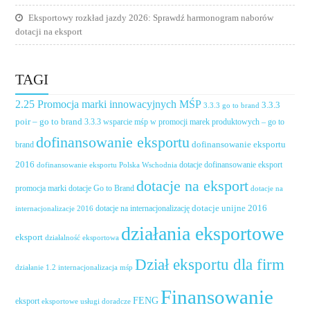
Eksportowy rozkład jazdy 2026: Sprawdź harmonogram naborów
dotacji na eksport
TAGI
2.25 Promocja marki innowacyjnych MŚP
3.3.3
3.3.3 go to brand
poir – go to brand
3.3.3 wsparcie mśp w promocji marek produktowych – go to
dofinansowanie eksportu
dofinansowanie eksportu
brand
2016
dotacje dofinansowanie eksport
dofinansowanie eksportu Polska Wschodnia
dotacje na eksport
promocja marki
dotacje Go to Brand
dotacje na
dotacje unijne 2016
dotacje na internacjonalizację
internacjonalizacje 2016
działania eksportowe
eksport
działalność eksportowa
Dział eksportu dla firm
działanie 1.2 internacjonalizacja mśp
Finansowanie
FENG
eksport
eksportowe usługi doradcze