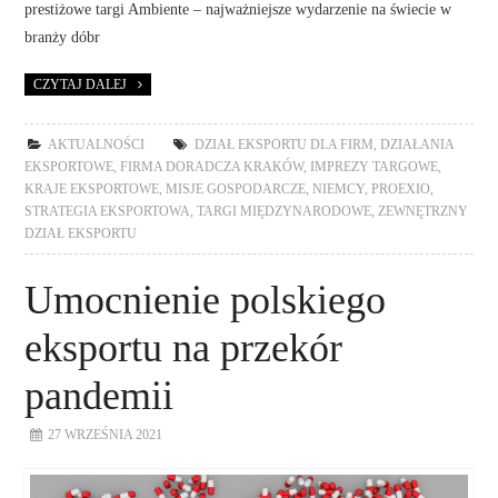
prestiżowe targi Ambiente – najważniejsze wydarzenie na świecie w
branży dóbr
CZYTAJ DALEJ
AKTUALNOŚCI
DZIAŁ EKSPORTU DLA FIRM
,
DZIAŁANIA
EKSPORTOWE
,
FIRMA DORADCZA KRAKÓW
,
IMPREZY TARGOWE
,
KRAJE EKSPORTOWE
,
MISJE GOSPODARCZE
,
NIEMCY
,
PROEXIO
,
STRATEGIA EKSPORTOWA
,
TARGI MIĘDZYNARODOWE
,
ZEWNĘTRZNY
DZIAŁ EKSPORTU
Umocnienie polskiego
eksportu na przekór
pandemii
27 WRZEŚNIA 2021