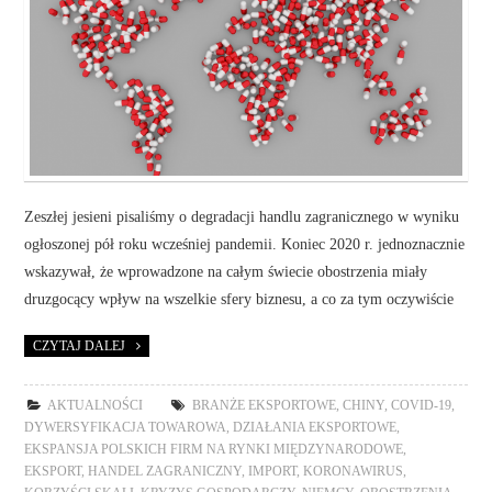
Zeszłej jesieni pisaliśmy o degradacji handlu zagranicznego w wyniku
ogłoszonej pół roku wcześniej pandemii. Koniec 2020 r. jednoznacznie
wskazywał, że wprowadzone na całym świecie obostrzenia miały
druzgocący wpływ na wszelkie sfery biznesu, a co za tym oczywiście
CZYTAJ DALEJ
AKTUALNOŚCI
BRANŻE EKSPORTOWE
,
CHINY
,
COVID-19
,
DYWERSYFIKACJA TOWAROWA
,
DZIAŁANIA EKSPORTOWE
,
EKSPANSJA POLSKICH FIRM NA RYNKI MIĘDZYNARODOWE
,
EKSPORT
,
HANDEL ZAGRANICZNY
,
IMPORT
,
KORONAWIRUS
,