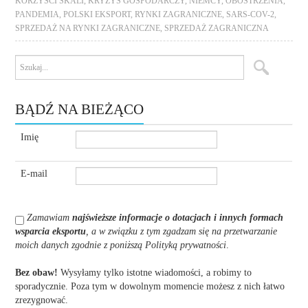
KORZYŚCI SKALI
,
KRYZYS GOSPODARCZY
,
NIEMCY
,
OBOSTRZENIA
,
PANDEMIA
,
POLSKI EKSPORT
,
RYNKI ZAGRANICZNE
,
SARS-COV-2
,
SPRZEDAŻ NA RYNKI ZAGRANICZNE
,
SPRZEDAŻ ZAGRANICZNA
BĄDŹ NA BIEŻĄCO
Imię
E-mail
Zamawiam
najświeższe informacje o dotacjach i innych formach
wsparcia eksportu
, a w związku z tym zgadzam się na przetwarzanie
moich danych zgodnie z poniższą Polityką prywatności
.
Bez obaw!
Wysyłamy tylko istotne wiadomości, a robimy to
sporadycznie. Poza tym w dowolnym momencie możesz z nich łatwo
zrezygnować.