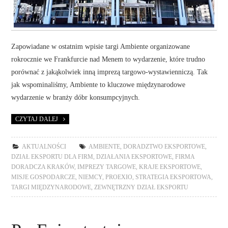
Zapowiadane w ostatnim wpisie targi Ambiente organizowane
rokrocznie we Frankfurcie nad Menem to wydarzenie, które trudno
porównać z jakąkolwiek inną imprezą targowo-wystawienniczą. Tak
jak wspominaliśmy, Ambiente to kluczowe międzynarodowe
wydarzenie w branży dóbr konsumpcyjnych.
CZYTAJ DALEJ
AKTUALNOŚCI
AMBIENTE
,
DORADZTWO EKSPORTOWE
,
DZIAŁ EKSPORTU DLA FIRM
,
DZIAŁANIA EKSPORTOWE
,
FIRMA
DORADCZA KRAKÓW
,
IMPREZY TARGOWE
,
KRAJE EKSPORTOWE
,
MISJE GOSPODARCZE
,
NIEMCY
,
PROEXIO
,
STRATEGIA EKSPORTOWA
,
TARGI MIĘDZYNARODOWE
,
ZEWNĘTRZNY DZIAŁ EKSPORTU