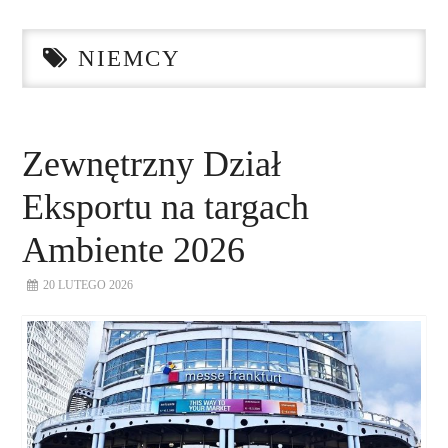
STRONA GŁÓWNA
NIEMCY
O NAS
NASZE USŁUGI
Zewnętrzny Dział
DORADZTWO
Eksportu na targach
PLAN ROZWOJU EKSPORTU
Ambiente 2026
20 LUTEGO 2026
PROEXIO
KONTAKT