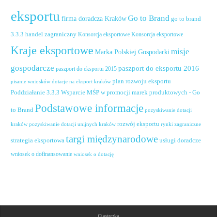
eksportu
Go to Brand
firma doradcza Kraków
go to brand
handel zagraniczny
3.3.3
Konsorcja eksportowe
Konsorcja eksportowe
Kraje eksportowe
misje
Marka Polskiej Gospodarki
gospodarcze
paszport do eksportu 2016
paszport do eksportu 2015
plan rozwoju eksportu
pisanie wniosków dotacje na eksport kraków
Poddziałanie 3.3.3 Wsparcie MŚP w promocji marek produktowych - Go
Podstawowe informacje
to Brand
pozyskiwanie dotacji
rozwój eksportu
pozyskiwanie dotacji unijnych kraków
rynki zagraniczne
kraków
targi międzynarodowe
usługi doradcze
strategia eksportowa
wniosek o dofinansowanie
wniosek o dotację
Ciasteczka