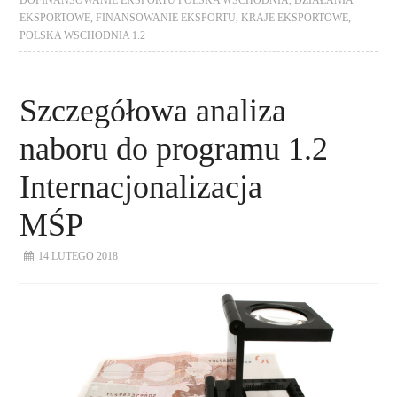
DOFINANSOWANIE EKSPORTU POLSKA WSCHODNIA
,
DZIAŁANIA
EKSPORTOWE
,
FINANSOWANIE EKSPORTU
,
KRAJE EKSPORTOWE
,
POLSKA WSCHODNIA 1.2
Szczegółowa analiza
naboru do programu 1.2
Internacjonalizacja
MŚP
14 LUTEGO 2018