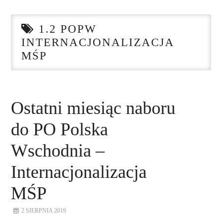
STRONA GŁÓWNA
1.2 POPW
O NAS
INTERNACJONALIZACJA
MŚP
NASZE USŁUGI
DORADZTWO
Ostatni miesiąc naboru
PLAN ROZWOJU EKSPORTU
do PO Polska
PROEXIO
Wschodnia –
Internacjonalizacja
KONTAKT
MŚP
2 SIERPNIA 2019