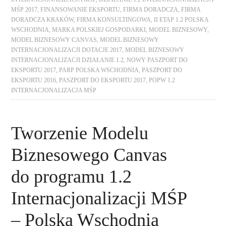
MŚP 2017
,
FINANSOWANIE EKSPORTU
,
FIRMA DORADCZA
,
FIRMA
DORADCZA KRAKÓW
,
FIRMA KONSULTINGOWA
,
II ETAP 1.2 POLSKA
WSCHODNIA
,
MARKA POLSKIEJ GOSPODARKI
,
MODEL BIZNESOWY
,
MODEL BIZNESOWY CANVAS
,
MODEL BIZNESOWY
INTERNACJONALIZACJI DOTACJE 2017
,
MODEL BIZNESOWY
INTERNACJONALIZACJI DZIAŁANIE 1.2
,
NOWY PASZPORT DO
EKSPORTU 2017
,
PARP POLSKA WSCHODNIA
,
PASZPORT DO
EKSPORTU 2016
,
PASZPORT DO EKSPORTU 2017
,
POPW 1.2
INTERNACJONALIZACJA MŚP
Tworzenie Modelu
Biznesowego Canvas
do programu 1.2
Internacjonalizacji MŚP
– Polska Wschodnia