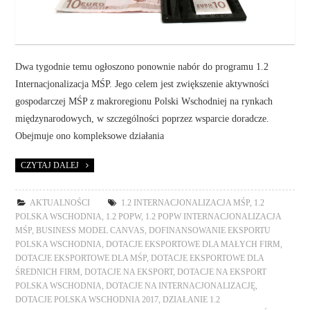
Dwa tygodnie temu ogłoszono ponownie nabór do programu 1.2
Internacjonalizacja MŚP. Jego celem jest zwiększenie aktywności
gospodarczej MŚP z makroregionu Polski Wschodniej na rynkach
międzynarodowych, w szczególności poprzez wsparcie doradcze.
Obejmuje ono kompleksowe działania
CZYTAJ DALEJ
AKTUALNOŚCI
1.2 INTERNACJONALIZACJA MŚP
,
1.2
POLSKA WSCHODNIA
,
1.2 POPW
,
1.2 POPW INTERNACJONALIZACJA
MŚP
,
BUSINESS MODEL CANVAS
,
DOFINANSOWANIE EKSPORTU
POLSKA WSCHODNIA
,
DOTACJE EKSPORTOWE DLA MAŁYCH FIRM
,
DOTACJE EKSPORTOWE DLA MŚP
,
DOTACJE EKSPORTOWE DLA
ŚREDNICH FIRM
,
DOTACJE NA EKSPORT
,
DOTACJE NA EKSPORT
POLSKA WSCHODNIA
,
DOTACJE NA INTERNACJONALIZACJĘ
,
DOTACJE POLSKA WSCHODNIA 2017
,
DZIAŁANIE 1.2