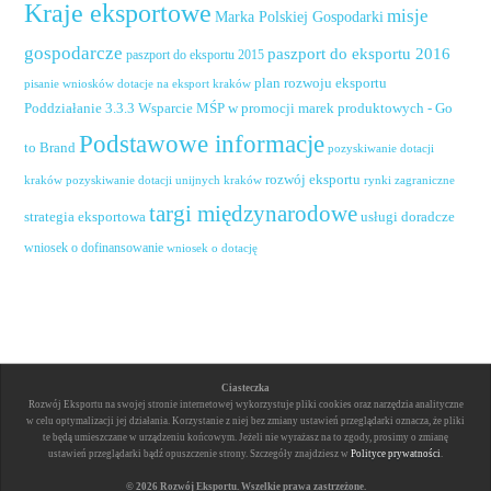
Kraje eksportowe
misje
Marka Polskiej Gospodarki
gospodarcze
paszport do eksportu 2016
paszport do eksportu 2015
plan rozwoju eksportu
pisanie wniosków dotacje na eksport kraków
Poddziałanie 3.3.3 Wsparcie MŚP w promocji marek produktowych - Go
Podstawowe informacje
to Brand
pozyskiwanie dotacji
rozwój eksportu
pozyskiwanie dotacji unijnych kraków
rynki zagraniczne
kraków
targi międzynarodowe
usługi doradcze
strategia eksportowa
wniosek o dofinansowanie
wniosek o dotację
Ciasteczka
Rozwój Eksportu na swojej stronie internetowej wykorzystuje pliki cookies oraz narzędzia analityczne
w celu optymalizacji jej działania. Korzystanie z niej bez zmiany ustawień przeglądarki oznacza, że pliki
te będą umieszczane w urządzeniu końcowym. Jeżeli nie wyrażasz na to zgody, prosimy o zmianę
ustawień przeglądarki bądź opuszczenie strony. Szczegóły znajdziesz w
Polityce prywatności
.
© 2026 Rozwój Eksportu. Wszelkie prawa zastrzeżone.