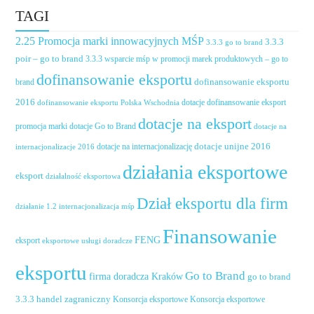
TAGI
2.25 Promocja marki innowacyjnych MŚP
3.3.3
3.3.3 go to brand
poir – go to brand
3.3.3 wsparcie mśp w promocji marek produktowych – go to
dofinansowanie eksportu
dofinansowanie eksportu
brand
2016
dotacje dofinansowanie eksport
dofinansowanie eksportu Polska Wschodnia
dotacje na eksport
promocja marki
dotacje Go to Brand
dotacje na
dotacje unijne 2016
dotacje na internacjonalizację
internacjonalizacje 2016
działania eksportowe
eksport
działalność eksportowa
Dział eksportu dla firm
działanie 1.2 internacjonalizacja mśp
Finansowanie
FENG
eksport
eksportowe usługi doradcze
eksportu
Go to Brand
firma doradcza Kraków
go to brand
handel zagraniczny
3.3.3
Konsorcja eksportowe
Konsorcja eksportowe