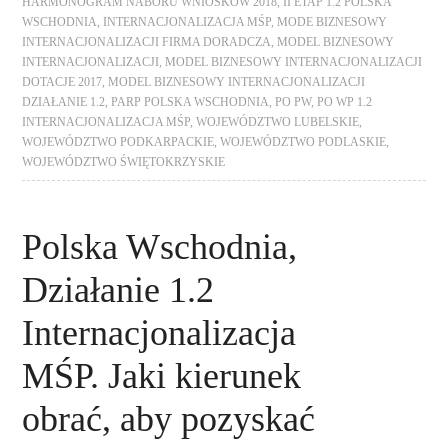
HARMONOGRAM NABORU WNIOSKÓW 2018
,
II ETAP 1.2 POLSKA
WSCHODNIA
,
INTERNACJONALIZACJA MŚP
,
MODE BIZNESOWY
INTERNACJONALIZACJI FIRMA DORADCZA
,
MODEL BIZNESOWY
INTERNACJONALIZACJI
,
MODEL BIZNESOWY INTERNACJONALIZACJI
DOTACJE 2017
,
MODEL BIZNESOWY INTERNACJONALIZACJI
DZIAŁANIE 1.2
,
PARP POLSKA WSCHODNIA
,
PO PW
,
PO WP 1.2
INTERNACJONALIZACJA MŚP
,
WOJEWÓDZTWO LUBELSKIE
,
WOJEWÓDZTWO PODKARPACKIE
,
WOJEWÓDZTWO PODLASKIE
,
WOJEWÓDZTWO ŚWIĘTOKRZYSKIE
Polska Wschodnia,
Działanie 1.2
Internacjonalizacja
MŚP. Jaki kierunek
obrać, aby pozyskać