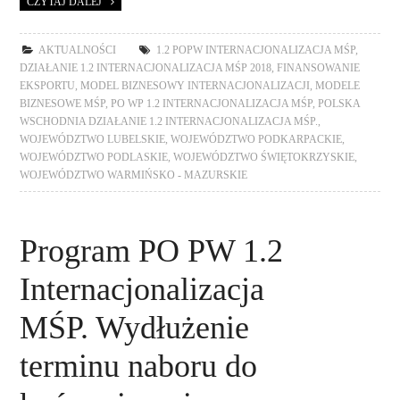
CZYTAJ DALEJ
AKTUALNOŚCI
1.2 POPW INTERNACJONALIZACJA MŚP
,
DZIAŁANIE 1.2 INTERNACJONALIZACJA MŚP 2018
,
FINANSOWANIE
EKSPORTU
,
MODEL BIZNESOWY INTERNACJONALIZACJI
,
MODELE
BIZNESOWE MŚP
,
PO WP 1.2 INTERNACJONALIZACJA MŚP
,
POLSKA
WSCHODNIA DZIAŁANIE 1.2 INTERNACJONALIZACJA MŚP.
,
WOJEWÓDZTWO LUBELSKIE
,
WOJEWÓDZTWO PODKARPACKIE
,
WOJEWÓDZTWO PODLASKIE
,
WOJEWÓDZTWO ŚWIĘTOKRZYSKIE
,
WOJEWÓDZTWO WARMIŃSKO - MAZURSKIE
Program PO PW 1.2
Internacjonalizacja
MŚP. Wydłużenie
terminu naboru do