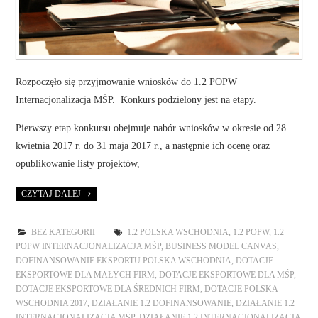
Rozpoczęło się przyjmowanie wniosków do 1.2 POPW
Internacjonalizacja MŚP. Konkurs podzielony jest na etapy.
Pierwszy etap konkursu obejmuje nabór wniosków w okresie od 28
kwietnia 2017 r. do 31 maja 2017 r., a następnie ich ocenę oraz
opublikowanie listy projektów,
CZYTAJ DALEJ
BEZ KATEGORII
1.2 POLSKA WSCHODNIA
,
1.2 POPW
,
1.2
POPW INTERNACJONALIZACJA MŚP
,
BUSINESS MODEL CANVAS
,
DOFINANSOWANIE EKSPORTU POLSKA WSCHODNIA
,
DOTACJE
EKSPORTOWE DLA MAŁYCH FIRM
,
DOTACJE EKSPORTOWE DLA MŚP
,
DOTACJE EKSPORTOWE DLA ŚREDNICH FIRM
,
DOTACJE POLSKA
WSCHODNIA 2017
,
DZIAŁANIE 1.2 DOFINANSOWANIE
,
DZIAŁANIE 1.2
INTERNACJONALIZACJA MŚP
,
DZIAŁANIE 1.2 INTERNACJONALIZACJA