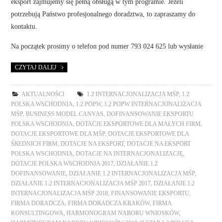
eksport zajmujemy się pełną obsługą w tym programie. Jeżeli
potrzebują Państwo profesjonalnego doradztwa, to zapraszamy do
kontaktu.
Na początek prosimy o telefon pod numer 793 024 625 lub wysłanie
CZYTAJ DALEJ
AKTUALNOŚCI
1.2 INTERNACJONALIZACJA MŚP
,
1.2
POLSKA WSCHODNIA
,
1.2 POPW
,
1.2 POPW INTERNACJONALIZACJA
MŚP
,
BUSINESS MODEL CANVAS
,
DOFINANSOWANIE EKSPORTU
POLSKA WSCHODNIA
,
DOTACJE EKSPORTOWE DLA MAŁYCH FIRM
,
DOTACJE EKSPORTOWE DLA MŚP
,
DOTACJE EKSPORTOWE DLA
ŚREDNICH FIRM
,
DOTACJE NA EKSPORT
,
DOTACJE NA EKSPORT
POLSKA WSCHODNIA
,
DOTACJE NA INTERNACJONALIZACJĘ
,
DOTACJE POLSKA WSCHODNIA 2017
,
DZIAŁANIE 1.2
DOFINANSOWANIE
,
DZIAŁANIE 1.2 INTERNACJONALIZACJA MŚP
,
DZIAŁANIE 1.2 INTERNACJONALIZACJA MŚP 2017
,
DZIAŁANIE 1.2
INTERNACJONALIZACJA MŚP 2018
,
FINANSOWANIE EKSPORTU
,
FIRMA DORADCZA
,
FIRMA DORADCZA KRAKÓW
,
FIRMA
KONSULTINGOWA
,
HARMONOGRAM NABORU WNIOSKÓW
,