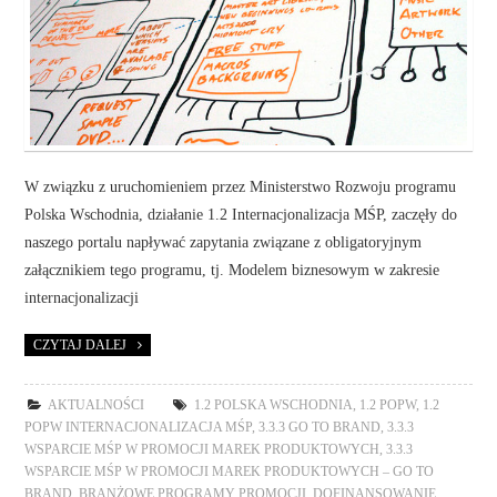
W związku z uruchomieniem przez Ministerstwo Rozwoju programu
Polska Wschodnia, działanie 1.2 Internacjonalizacja MŚP, zaczęły do
naszego portalu napływać zapytania związane z obligatoryjnym
załącznikiem tego programu, tj. Modelem biznesowym w zakresie
internacjonalizacji
CZYTAJ DALEJ
AKTUALNOŚCI
1.2 POLSKA WSCHODNIA
,
1.2 POPW
,
1.2
POPW INTERNACJONALIZACJA MŚP
,
3.3.3 GO TO BRAND
,
3.3.3
WSPARCIE MŚP W PROMOCJI MAREK PRODUKTOWYCH
,
3.3.3
WSPARCIE MŚP W PROMOCJI MAREK PRODUKTOWYCH – GO TO
BRAND
,
BRANŻOWE PROGRAMY PROMOCJI
,
DOFINANSOWANIE