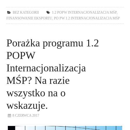
BEZ KATEGORII
1.2 POPW INTERNACJONALIZACJA MŚP
,
FINANSOWANIE EKSPORTU
,
PO PW 1.2 INTERNACJONALIZACJA MŚP
Porażka programu 1.2
POPW
Internacjonalizacja
MŚP? Na razie
wszystko na o
wskazuje.
8 CZERWCA 2017