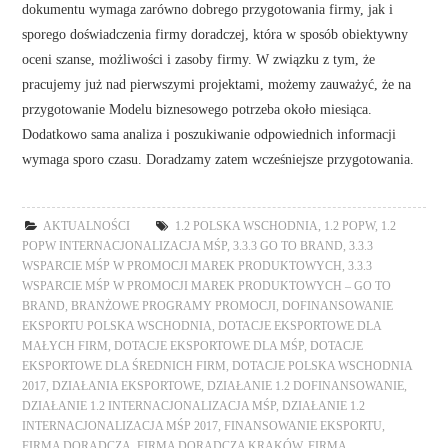
dokumentu wymaga zarówno dobrego przygotowania firmy, jak i
sporego doświadczenia firmy doradczej, która w sposób obiektywny
oceni szanse, możliwości i zasoby firmy. W związku z tym, że
pracujemy już nad pierwszymi projektami, możemy zauważyć, że na
przygotowanie Modelu biznesowego potrzeba około miesiąca.
Dodatkowo sama analiza i poszukiwanie odpowiednich informacji
wymaga sporo czasu. Doradzamy zatem wcześniejsze przygotowania.
AKTUALNOŚCI
1.2 POLSKA WSCHODNIA
,
1.2 POPW
,
1.2
POPW INTERNACJONALIZACJA MŚP
,
3.3.3 GO TO BRAND
,
3.3.3
WSPARCIE MŚP W PROMOCJI MAREK PRODUKTOWYCH
,
3.3.3
WSPARCIE MŚP W PROMOCJI MAREK PRODUKTOWYCH – GO TO
BRAND
,
BRANŻOWE PROGRAMY PROMOCJI
,
DOFINANSOWANIE
EKSPORTU POLSKA WSCHODNIA
,
DOTACJE EKSPORTOWE DLA
MAŁYCH FIRM
,
DOTACJE EKSPORTOWE DLA MŚP
,
DOTACJE
EKSPORTOWE DLA ŚREDNICH FIRM
,
DOTACJE POLSKA WSCHODNIA
2017
,
DZIAŁANIA EKSPORTOWE
,
DZIAŁANIE 1.2 DOFINANSOWANIE
,
DZIAŁANIE 1.2 INTERNACJONALIZACJA MŚP
,
DZIAŁANIE 1.2
INTERNACJONALIZACJA MŚP 2017
,
FINANSOWANIE EKSPORTU
,
FIRMA DORADCZA
,
FIRMA DORADCZA KRAKÓW
,
FIRMA