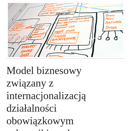
O NAS
NASZE USŁUGI
DORADZTWO
PLAN ROZWOJU EKSPORTU
Model biznesowy
PROEXIO
związany z
internacjonalizacją
KONTAKT
działalności
obowiązkowym