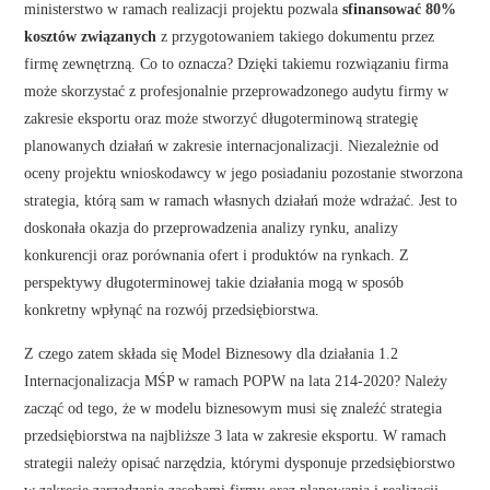
ministerstwo w ramach realizacji projektu pozwala
sfinansować 80%
kosztów związanych
z przygotowaniem takiego dokumentu przez
firmę zewnętrzną. Co to oznacza? Dzięki takiemu rozwiązaniu firma
może skorzystać z profesjonalnie przeprowadzonego audytu firmy w
zakresie eksportu oraz może stworzyć długoterminową strategię
planowanych działań w zakresie internacjonalizacji. Niezależnie od
oceny projektu wnioskodawcy w jego posiadaniu pozostanie stworzona
strategia, którą sam w ramach własnych działań może wdrażać. Jest to
doskonała okazja do przeprowadzenia analizy rynku, analizy
konkurencji oraz porównania ofert i produktów na rynkach. Z
perspektywy długoterminowej takie działania mogą w sposób
konkretny wpłynąć na rozwój przedsiębiorstwa.
Z czego zatem składa się Model Biznesowy dla działania 1.2
Internacjonalizacja MŚP w ramach POPW na lata 214-2020? Należy
zacząć od tego, że w modelu biznesowym musi się znaleźć strategia
przedsiębiorstwa na najbliższe 3 lata w zakresie eksportu. W ramach
strategii należy opisać narzędzia, którymi dysponuje przedsiębiorstwo
w zakresie zarządzania zasobami firmy oraz planowania i realizacji