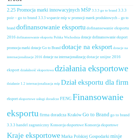
2.25 Promocja marki innowacyjnych MŚP
3.3.3
3.3.3 go to brand
poir – go to brand
3.3.3 wsparcie mśp w promocji marek produktowych – go to
dofinansowanie eksportu
dofinansowanie eksportu
brand
2016
dotacje dofinansowanie eksport
dofinansowanie eksportu Polska Wschodnia
dotacje na eksport
promocja marki
dotacje Go to Brand
dotacje na
dotacje unijne 2016
dotacje na internacjonalizację
internacjonalizacje 2016
działania eksportowe
eksport
działalność eksportowa
Dział eksportu dla firm
działanie 1.2 internacjonalizacja mśp
Finansowanie
FENG
eksport
eksportowe usługi doradcze
eksportu
Go to Brand
firma doradcza Kraków
go to brand
handel zagraniczny
3.3.3
Konsorcja eksportowe
Konsorcja eksportowe
Kraje eksportowe
misje
Marka Polskiej Gospodarki