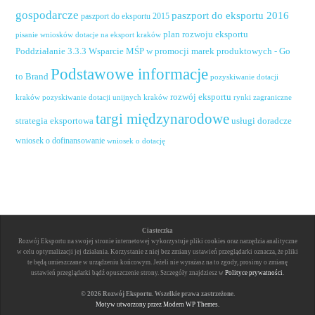
gospodarcze
paszport do eksportu 2016
paszport do eksportu 2015
plan rozwoju eksportu
pisanie wniosków dotacje na eksport kraków
Poddziałanie 3.3.3 Wsparcie MŚP w promocji marek produktowych - Go
Podstawowe informacje
to Brand
pozyskiwanie dotacji
rozwój eksportu
pozyskiwanie dotacji unijnych kraków
rynki zagraniczne
kraków
targi międzynarodowe
usługi doradcze
strategia eksportowa
wniosek o dofinansowanie
wniosek o dotację
Ciasteczka
Rozwój Eksportu na swojej stronie internetowej wykorzystuje pliki cookies oraz narzędzia analityczne
w celu optymalizacji jej działania. Korzystanie z niej bez zmiany ustawień przeglądarki oznacza, że pliki
te będą umieszczane w urządzeniu końcowym. Jeżeli nie wyrażasz na to zgody, prosimy o zmianę
ustawień przeglądarki bądź opuszczenie strony. Szczegóły znajdziesz w
Polityce prywatności
.
© 2026 Rozwój Eksportu. Wszelkie prawa zastrzeżone.
Motyw utworzony przez Modern WP Themes.